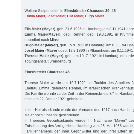
Weitere Stolpersteine in
Eimsbütteler Chaussee 39–45
:
Emma Maier
,
Josef Maier
,
Ella Maier
,
Hugo Maier
Ella Maier (Mayer),
geb. 21.6.1926 in Hamburg, am 8.11.1941 depor
Emma Maier(Mayer),
geb. Renner, geb. 19.3.1891 in Krumme
deportiert nach Minsk
Hugo Maier (Mayer),
geb. 15.9.1923 in Hamburg, am 8.11.1941 dep
Josef Maier (Mayer),
geb. 13.3.1890 in Pflaumheim, am 8.11.1941 
Therese Maier (Mayer),
geb. am 19. 7. 1921 in Hamburg, ermordet
Tötungsanstalt Brandenburg
Eimsbütteler Chaussee 45
Therese Maier wurde am 19.7.1921 als Tochter des Arbeiters J
Ehefrau Emma, geborene Renner, im Israelitischen Krankenhau
Die Familie wohnte zu der Zeit in der Reimerstwiete 3/4 in Hambur
hatte am 22. Januar 1921 geheiratet.
In der Heiratsurkunde wurde der Vorname des 1917 nach Hambur
Maier noch "Joseph" geschrieben.
In Thereses Geburtsurkunde wurde ihr Nachname "Mayer" ges
Entscheidung des Amtsgerichts Hamburg vom 25. Mai 1956 wurde 
Familiennamens, der ihrer Geschwister und der ihrer Eltern in