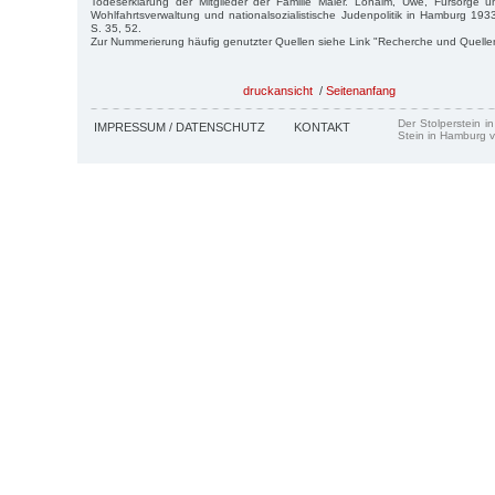
Todeserklärung der Mitglieder der Familie Maier. Lohalm, Uwe, Fürsorge un
Wohlfahrtsverwaltung und nationalsozialistische Judenpolitik in Hamburg 1
S. 35, 52.
Zur Nummerierung häufig genutzter Quellen siehe Link "Recherche und Quelle
druckansicht
/
Seitenanfang
Der Stolperstein i
IMPRESSUM / DATENSCHUTZ
KONTAKT
Stein in Hamburg v