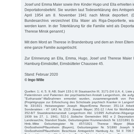
Josef und Emma Maier sowie ihre Kinder Hugo und Ella erhielte
Deportationsbefehl. Sie wurden laut Todeserklärung des Amtsge
April 1954 am 8. November 1941 nach Minsk deportiert. 
Bundesarchivs verzeichnet Ella Maier als Riga-Deportierte, wa
werden kann. In der Toterklärung für die Familie wird als Deportat
Therese Minsk genannt.)
Mit dem Mord an Therese in Brandenburg und dem an ihren Elter
eine ganze Familie ausgelöscht.
Zur Erinnerung an Ella, Emma, Hugo, Josef und Therese Maier l
Hamburg-Eimsbüttel, Eimsbütteler Chaussee 45.
Stand: Februar 2020
© Ingo Wille
Quellen: 1; 4; 5; 9; AB; StaH 133-1 III Staatsarchiv III, 3171-2/4 U.A. 4, Liste
Patientinnen und Patienten der psychiatrischen Anstalt Langenhorn, die aufgr
"Euthanasie"-Maßnahmen ermordet wurden, zusammengestellt von P
(Projektgruppe zur Erforschung des Schicksals psychisch Kranker in Langen
Nr. 33/1921 Heiratsregister Joseph Mayer/Emma Renner; 351-14 Arbei
Sonderakten - 47 UA3 Nr. 1515 Joseph Mayer; 351-12 I Amt für Wohlfahrts
352-8/7 Staatskrankenanstalt Langenhorn Abl. 1/1995 Aufnahme-/Abgan
1939 bis 27. 1. 1941; 522-1 Jüdische Gemeinden 992 e 2 Deportationsl
Landesarchiv, Standort Stade, Geburtsregister Krummendeich Nr. 122/189
Hmb.-Mitte Geburtsregister Nr. 457/1921 Therese Mayer (Maie
Großostheim/Pflaumheim (Bayern), Geburtsregister Nr. 5/1890 Joseph 
Großostheim/Pflaumheim: Beschluss Amtsgericht Hamburg Az. 54 II 706-