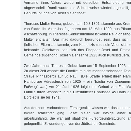
Vorname ihres Vaters wurde mit derselben Entscheidung von
abgewandelt. Damit wurde die Schreibweise wiederhergestellt, 
Geburtsurkunde von Josef Maier findet.
Thereses Mutter Emma, geboren am 19.3.1891, stammte aus Kru
von Stade, ihr Vater Josef, geboren am 13. März 1890, aus Pfla
Aschaffenburg. In Thereses Geburtsurkunde ist keine Religionsang
Mutter enthalten. Das mag dadurch begründet sein, dass sich J
jüdischen Eltern abstammte, zum Katholizismus, sein Vater sich
bekannte. Gleichwohl sah sich das Ehepaar Josef und Emma
Gemeinde zugehörig. Josef Maier zahlte 1923 auch Kultussteuern.
Zwei Jahre nach Thereses Geburt kam am 15. September 1923 ihr
Zu dieser Zeit wohnte die Familie im nicht mehr bestehenden Tate
Straße Pinnasberg) auf St. Pauli. (Die Straße erhielt ihren Na
Hamburger Adressbuch von 1925 – ein "häufig von Zigeunern
Fußweg" war.) Am 21. Juni 1926 folgte die Geburt von Ella Mai
Familie ihren Wohnsitz in die Eimsbütteler Chaussee 45 Haus 3 im
Dort lebte sie bis 1941.
Aus der noch vorhandenen Fürsorgeakte wissen wir, dass es der
immer schlechter ging. Josef Maier war infolge einer h
arbeitsunfähig. Sie war auf staatliche Fürsorgeunterstützung 
gelegentlich Zuwendungen von der Jüdischen Gemeinde.