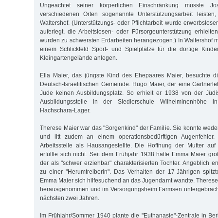
Ungeachtet seiner körperlichen Einschränkung musste J
verschiedenen Orten sogenannte Unterstützungsarbeit leisten, 
Waltershof. (Unterstützungs- oder Pflichtarbeit wurde erwerbslo
auferlegt, die Arbeitslosen- oder Fürsorgeunterstützung erhielt
wurden zu schwersten Erdarbeiten herangezogen.) In Waltershof 
einem Schlickfeld Sport- und Spielplätze für die dortige Kind
Kleingartengelände anlegen.
Ella Maier, das jüngste Kind des Ehepaares Maier, besuchte 
Deutsch-Israelitischen Gemeinde. Hugo Maier, der eine Gärtnerleh
Jude keinen Ausbildungsplatz. So erhielt er 1938 von der Jü
Ausbildungsstelle in der Siedlerschule Wilhelminenhöhe i
Hachschara-Lager.
Therese Maier war das "Sorgenkind" der Familie. Sie konnte wed
und litt zudem an einem operationsbedürftigen Augenfehler. 
Arbeitsstelle als Hausangestellte. Die Hoffnung der Mutter au
erfüllte sich nicht. Seit dem Frühjahr 1938 hatte Emma Maier gro
der als "schwer erziehbar" charakterisierten Tochter. Angeblich e
zu einer "Herumtreiberin". Das Verhalten der 17-Jährigen spitzt
Emma Maier sich hilfesuchend an das Jugendamt wandte. Therese
herausgenommen und im Versorgungsheim Farmsen untergebracht. 
nächsten zwei Jahren.
Im Frühjahr/Sommer 1940 plante die "Euthanasie"-Zentrale in Berl