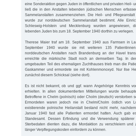
eine Sonderaktion gegen Juden in öffentlichen und privaten Heil- u
ließ die in den Anstalten lebenden jüdischen Menschen erfass
Sammelanstalten zusammenziehen. Die Heil- und Pflegeanstal
wurde zur norddeutschen Sammelanstalt bestimmt. Alle Einri
Schleswig-Holstein und Mecklenburg wurden angewiesen, di
lebenden Juden bis zum 18. September 1940 dorthin zu verlegen.
Therese Maier traf am 18. September 1940 aus Farmsen in La
September 1940 wurde sie mit weiteren 135 Patientinne
norddeutschen Anstalten nach Brandenburg an der Havel transpo
erreichte die märkische Stadt noch an demselben Tag. In de
umgebauten Teil des ehemaligen Zuchthauses trieb man die Pati
Gaskammer und ermordete sie mit Kohlenmonoxyd. Nur Ilse H
zunächst diesem Schicksal (siehe dort).
Es ist nicht bekannt, ob und ggf. wann Angehörige Kenntnis v
erhielten. In allen dokumentierten Mitteilungen wurde behaupt
Betroffene in Chelm (polnisch) oder Cholm (deutsch) verstorben s
Ermordeten waren jedoch nie in Chelm/Cholm östlich von Lub
existierende polnische Heilanstalt bestand nicht mehr, nachde
Januar 1940 fast alle Patienten ermordet hatten. Auch gab e
Standesamt. Dessen Erfindung und die Verwendung späterer a
Sterbedaten dienten dazu, die Mordaktion zu verschleiern und 
länger Verpflegungskosten einfordern zu können.