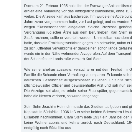
Doch am 21. Februar 1935 holte ihn der Eschweger Antisemitismus 
erhielt eine Vorladung vor das Amtsgericht Blankenese, ohne zu
vorlag. Die Anzeige kam aus Eschwege. Ihm wurde eine Abtreibung,
Jahre zuvor vorgenommen hatte, zur Last gelegt, und es wurden 
wegen "Rassenschande" eingeleitet. Solche Prozesse gehörte
Verdrängung jüdischer Ärzte aus dem Berufsleben. Karl Stern m
Strafe rechnen, sollte er verurteilt werden. Unmittelbar nachdem d
hatte, dass ein Ermittlungsverfahren gegen ihn schwebte, nahm er 
zu sich. Offenbar verwirklichte er damit einen schon lange gefass
wurde ein in der Nähe wohnender Arzt gerufen. Auf dem Transport
der Schenefelder Landstraße verstarb Karl Stern.
Wie seine Ehefrau aussagte, versuchte er mit dem Freitod im G
Familie die Schande einer Verhaftung zu ersparen. Er konnte sich ni
deutschen Gesellschaft ausgeschlossen zu leben. Er fühlte sich 
pflichtbewusster Offizier und gewissenhafter Arzt und sah nun sei
Die Anzeige sei aber, so erfuhr seine Frau später, gegenstand
habe die Nerven verloren, so wurde ihr gesagt.
Sein Sohn Joachim Heinrich musste das Studium aufgeben und g
Kapstadt in Südafrika. 1936 ließ er seine beiden Schwestern Ursu
Elisabeth nachkommen. Clara Stern lebte 1937 ein Jahr bei den
keine Wohnerlaubnis und kehrte zurück nach Deutschland. 19
endgültig nach Südafrika aus.