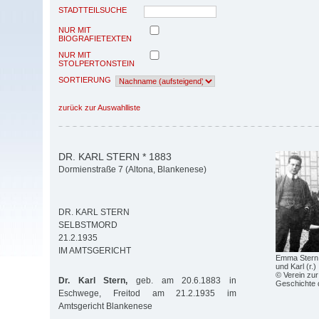
STADTTEILSUCHE
NUR MIT
BIOGRAFIETEXTEN
NUR MIT
STOLPERTONSTEIN
SORTIERUNG
zurück zur Auswahlliste
DR. KARL STERN * 1883
Dormienstraße 7 (Altona, Blankenese)
DR. KARL STERN
SELBSTMORD
21.2.1935
IM AMTSGERICHT
Emma Stern 
und Karl (r.)
© Verein zur
Dr. Karl Stern,
geb. am 20.6.1883 in
Geschichte 
Eschwege, Freitod am 21.2.1935 im
Amtsgericht Blankenese