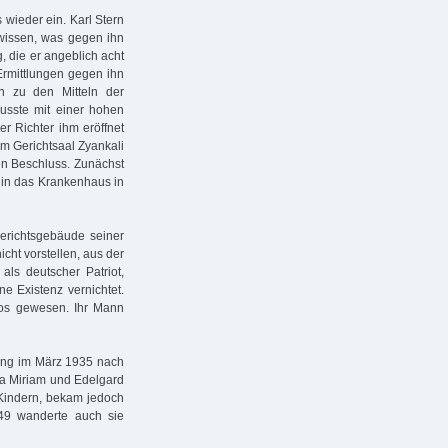
wieder ein. Karl Stern
 wissen, was gegen ihn
 die er angeblich acht
Ermittlungen gegen ihn
n zu den Mitteln der
usste mit einer hohen
er Richter ihm eröffnet
im Gerichtsaal Zyankali
ten Beschluss. Zunächst
 in das Krankenhaus in
erichtsgebäude seiner
cht vorstellen, aus der
als deutscher Patriot,
ne Existenz vernichtet.
slos gewesen. Ihr Mann
ing im März 1935 nach
la Miriam und Edelgard
 Kindern, bekam jedoch
49 wanderte auch sie