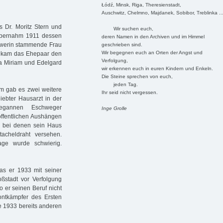
Łódź, Minsk, Riga, Theresienstadt,
Auschwitz, Chelmno, Majdanek, Sobibor, Treblinka ..
s Dr. Moritz Stern und
Wir suchen euch,
übernahm 1911 dessen
deren Namen in den Archiven und im Himmel
hwerin stammende Frau
geschrieben sind.
Wir begegnen euch an Orten der Angst und
 bekam das Ehepaar den
Verfolgung,
la Miriam und Edelgard
wir erkennen euch in euren Kindern und Enkeln.
Die Steine sprechen von euch,
jeden Tag.
hm gab es zwei weitere
Ihr seid nicht vergessen.
iebter Hausarzt in der
begannen Eschweger
Inge Grolle
 öffentlichen Aushängen
e, bei denen sein Haus
acheldraht versehen.
age wurde schwierig.
as er 1933 mit seiner
oßstadt vor Verfolgung
o er seinen Beruf nicht
ontkämpfer des Ersten
e 1933 bereits anderen