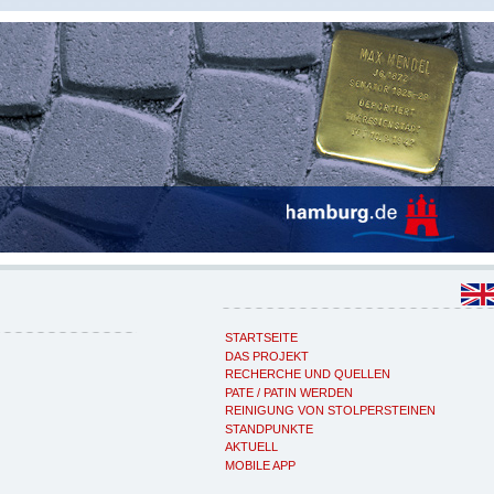
STARTSEITE
DAS PROJEKT
RECHERCHE UND QUELLEN
PATE / PATIN WERDEN
REINIGUNG VON STOLPERSTEINEN
STANDPUNKTE
AKTUELL
MOBILE APP