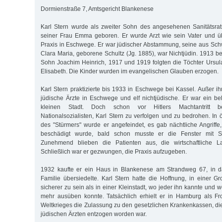
Dormienstraße 7, Amtsgericht Blankenese
Karl Stern wurde als zweiter Sohn des angesehenen Sanitätsrat
seiner Frau Emma geboren. Er wurde Arzt wie sein Vater und 
Praxis in Eschwege. Er war jüdischer Abstammung, seine aus Sc
Clara Maria, geborene Schultz (Jg. 1885), war Nichtjüdin. 1913
Sohn Joachim Heinrich, 1917 und 1919 folgten die Töchter Ursu
Elisabeth. Die Kinder wurden im evangelischen Glauben erzogen.
Karl Stern praktizierte bis 1933 in Eschwege bei Kassel. Außer i
jüdische Ärzte in Eschwege und elf nichtjüdische. Er war ein bel
kleinen Stadt. Doch schon vor Hitlers Machtantritt 
Nationalsozialisten, Karl Stern zu verfolgen und zu bedrohen. In
des "Stürmers" wurde er angefeindet, es gab nächtliche Angriff
beschädigt wurde, bald schon musste er die Fenster mit St
Zunehmend blieben die Patienten aus, die wirtschaftliche L
Schließlich war er gezwungen, die Praxis aufzugeben.
1932 kaufte er ein Haus in Blankenese am Strandweg 67, in d
Familie übersiedelte. Karl Stern hatte die Hoffnung, in einer Gr
sicherer zu sein als in einer Kleinstadt, wo jeder ihn kannte und w
mehr ausüben konnte. Tatsächlich erhielt er in Hamburg als Fr
Weltkrieges die Zulassung zu den gesetzlichen Krankenkassen, di
jüdischen Ärzten entzogen worden war.