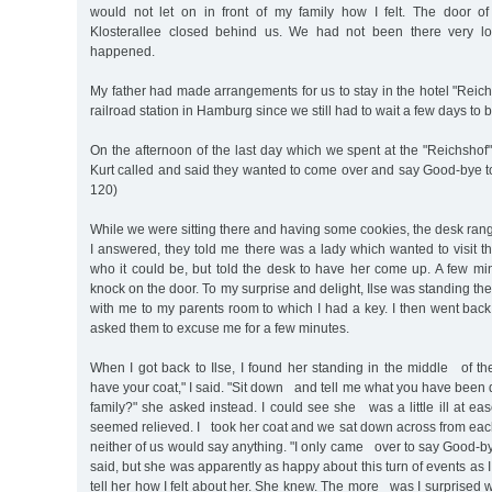
would not let on in front of my family how I felt. The door o
Klosterallee closed behind us. We had not been there very l
happened.
My father had made arrangements for us to stay in the hotel "Reich
railroad station in Hamburg since we still had to wait a few days to b
On the afternoon of the last day which we spent at the "Reichshof
Kurt called and said they wanted to come over and say Good-bye t
120)
While we were sitting there and having some cookies, the desk ra
I answered, they told me there was a lady which wanted to visit th
who it could be, but told the desk to have her come up. A few mi
knock on the door. To my surprise and delight, Ilse was standing th
with me to my parents room to which I had a key. I then went bac
asked them to excuse me for a few minutes.
When I got back to Ilse, I found her standing in the middle of t
have your coat," I said. "Sit down and tell me what you have been
family?" she asked instead. I could see she was a little ill at ea
seemed relieved. I took her coat and we sat down across from ea
neither of us would say anything. "I only came over to say Good-by
said, but she was apparently as happy about this turn of events as 
tell her how I felt about her. She knew. The more was I surprise