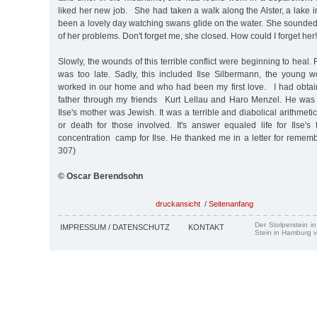
liked her new job. She had taken a walk along the Alster, a lake
been a lovely day watching swans glide on the water. She sounded 
of her problems. Don't forget me, she closed. How could I forget her!
Slowly, the wounds of this terrible conflict were beginning to heal. F
was too late. Sadly, this included Ilse Silbermann, the young
worked in our home and who had been my first love. I had obtai
father through my friends Kurt Lellau and Haro Menzel. He was 
Ilse's mother was Jewish. It was a terrible and diabolical arithmet
or death for those involved. It's answer equaled life for Ilse's
concentration camp for Ilse. He thanked me in a letter for rememb
307)
© Oscar Berendsohn
druckansicht
/
Seitenanfang
Der Stolperstein i
IMPRESSUM / DATENSCHUTZ
KONTAKT
Stein in Hamburg v