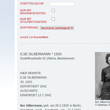
STADTTEILSUCHE
NUR MIT
BIOGRAFIETEXTEN
NUR MIT
STOLPERTONSTEIN
SORTIERUNG
zurück zur Auswahlliste
ILSE SILBERMANN * 1920
Godeffroystraße 42 (Altona, Blankenese)
HIER WOHNTE
ILSE SILBERMANN
JG. 1920
DEPORTIERT 1942
AUSCHWITZ
ERMORDET 13.7.1942
Ilse Silberm
© Matthias 
Ilse Silbermann,
geb. am 26.3.1920 in Berlin,