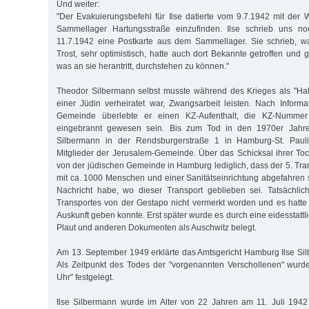
Und weiter:
"Der Evakuierungsbefehl für Ilse datierte vom 9.7.1942 mit der W
Sammellager Hartungsstraße einzufinden. Ilse schrieb uns 
11.7.1942 eine Postkarte aus dem Sammellager. Sie schrieb, w
Trost, sehr optimistisch, hatte auch dort Bekannte getroffen und 
was an sie herantritt, durchstehen zu können."
Theodor Silbermann selbst musste während des Krieges als "Hal
einer Jüdin verheiratet war, Zwangsarbeit leisten. Nach Inform
Gemeinde überlebte er einen KZ-Aufenthalt, die KZ-Nummer
eingebrannt gewesen sein. Bis zum Tod in den 1970er Jahr
Silbermann in der Rendsburgerstraße 1 in Hamburg-St. Pauli
Mitglieder der Jerusalem-Gemeinde. Über das Schicksal ihrer Toc
von der jüdischen Gemeinde in Hamburg lediglich, dass der 5. Tra
mit ca. 1000 Menschen und einer Sanitätseinrichtung abgefahren s
Nachricht habe, wo dieser Transport geblieben sei. Tatsächlic
Transportes von der Gestapo nicht vermerkt worden und es hatte
Auskunft geben konnte. Erst später wurde es durch eine eidesstatt
Plaut und anderen Dokumenten als Auschwitz belegt.
Am 13. September 1949 erklärte das Amtsgericht Hamburg Ilse Silber
Als Zeitpunkt des Todes der "vorgenannten Verschollenen" wurd
Uhr" festgelegt.
Ilse Silbermann wurde im Alter von 22 Jahren am 11. Juli 1942