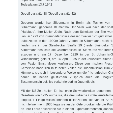
deportiert nach Auschwitz am 11.7.1942,
Todesdatum 13.7.1942
Godeffroystraße 38 (Godeffroystraße 42)
Geboren wurde Ilse Silbermann in Berlin als Tochter von
Silbermann, geborene Blumenthal. Ihr Vater war nach der spä
"Halbjude", ihre Mutter Jüdin. Nach dem Scheitern der Ehe wur
Januar 1923 von ihrem Vater sowie dessen zweiter nicht-jüdischer
aufgezogen. In den 1920er Jahren zogen die Silbermanns nach 
fanden sie in der Steinbecker Straße 29 (heute Steinbeker S
Silbermann besuchte die Osterbrookschule. Sie wurde von ihrer S
erzogen und am 17. Dezember 1929 in der St. Johannis-G
Wilhelmsburg getauft, am 14. April 1935 in der Jerusalem-Kirche
von Pastor Ernst Moser konfirmiert. Diese von irischen Presb
Gemeinde hatte sich in früheren Zeiten die Judenmission zum Z
kümmerte sie sich in besonderer Weise um die "nichtarischen Chri
denen sie neben geistlichem Zuspruch auch die Möglich
Zusammensein bot. Ilse verkehrte dort im Jugendkreis.
Mit der NS-Zeit hatten für Ilse erste Schwierigkeiten begonne
Gesetzen von 1935 wurde sie, die drei jüdische Großelternteile hat
eingestuft. Einige Mitschülerinnen distanzierten sich von ihr. An K
nicht teilnehmen. 1936 legte sie an der Osterbrookschule die Prüf
ab. Ihre Lehre absolvierte sie in einem Exportunternehmen, das v