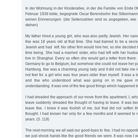
In der Wohnung in der Klosterallee, in der die Familie von Ende 
Februar 1939 lebte, begegnete Oscar Berendsohn Ilse Silbermann.
seinen Erinnerungen: (die Seitenzahlen sind so angegeben, wie 
stehen)
My father hired a young girl, who was also partly Jewish. Her na
Ilse was 18 years old at that time. She had trained to be a secr
Jewish and had left. No other firm would hire her, so she decided t
time being. She had a married sister, who had left with her husb
live in Shanghai. Every so often she would get a letter from there
Germany to go to Belgium, but somehow she could not leave her pare
Hamburg. Ilse was a charming young lady and it did not take me l
not feel for a girl who was four years older than myself. It was a 
and Ilse who understood what was going on in me gave me
understanding. It was one of the few good things which happened to
I had dreaded the approach of our move from the apartment. I, wh
leave suddenly dreaded the thought of having to leave. It was be
leave Ilse. I knew it was foolish of me, but that did not soften 
thought. I had known her only for a few months and it seemed to 
years. (S. 118)
The next morning we all said our good-byes to Ilse. I had no opportu
we just shook hands like the good friends we were. It was now I who