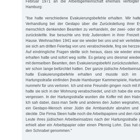
Februar 1971 an die Arbeitsgemeinschaft ehemals verfolgter
Hamburg:
"Ilse hatte verschiedene Evakuierungsbefehle erhalten. Wir hat
Verhandlung bei der Gestapo über die Zurückstellung ihrer E
menschlich denkenden Beamten zu verhandeln, der zwei- oder dr
zurückstellte. Ilse besuchte uns trotz Judenstern in ihrer Freizei
Hause. Weihnachten 1941 war sie wieder bei uns und wir verlebten d
sie sich am dritten Feiertag von uns verabschiedete, fing sie herzz
Auf eindringliche Fragen stellte sich heraus, dass sie wieder ei
erhalten hatte und sofort weg sollte. Es gelang uns diesmal wied
mit demselben Beamten, den Evakuierungsbefehl zurückzustellen. 
wir schon lange befürchtet hatten. Der ganze jüdische Arbeitseins
hatte Evakuierungsbefehle erhalten und musste sich im
Hartungsstraße einfinden [heute Hamburger Kammerspiele, Hartung
nunmehr für uns verloren. Ich und eine Freundin gingen noch mit i
hatte sie sich in der Wohnung verabschiedet, und ich habe die er
vergessen. In der Hartungsstraße wurden die Koffer mit den Habs
Ich sah dabei, dass man Seife und anderes den Juden wegnahm, 
ein Gestapo-Mensch einer Jüdin die Armbanduhr abnahm und i
steckte. Die Firma Steen hatte noch die Arbeitspapiere und den rüc
Leute ihres jüdischen Arbeitseinsatzes nach der Hartungsstraße
erhielt aber ein Arbeitspapier oder einen Pfennig Lohn. Das hat
den Schnabel genommen."