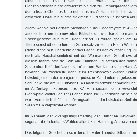
einem nicht-jüdischen Chef geleitet wurde. Dank ihrer 
Französischkenntnisse entwickelte sie sich zur Fremdsprachenko
der jüdische Chef des Unternehmens ins Ausland geflüchtet war,
entlassen. Daraufhin suchte sie Arbeit in jüdischen Haushalten als 
Zuerst war sie bei Gerhard Alexander in der Godeffroystraße 42 (
angestellt, einem promovierten Bibliothekar, wie Ilse Silbermann 
"Rassegesetze" nun zum Juden erklärt. Er wurde später, am 1
There-sienstadt deportiert, im Gegensatz zu seinen Eltern Walte
(siehe dieselben) überlebte er das Lager. Bei der Volkszählung 1
noch als Haushaltsmitglied mit der Wohnadresse Godeffroystra
diesem Jahr musste sie – wie alle Jüdinnen – zusätzlich den Nam
September 1941 den "Judenstern" tragen. Wie lange sie im Haus Ale
bekannt. Sie wechselte dann zum Rechtsanwalt Walter Schüle
Lokstedt, einem der wenigen für jüdische Mandanten zugelassen 
Schüler wurde am 10. Oktober 1943 nach Auschwitz deportiert und 
im Außenlager Ebensee des KZ Mauthausen, siehe www.stolp
Biographie Walter Schüler.) Lange blieb Ilse Silbermann nicht in
war – vermutlich 1941 – zur Zwangsarbeit in der Lokstedter Seilfab
Steen & Co verpflichtet worden.
Im Rahmen der Zwangsumquartierung der jüdischen Bevölkeru
sogenannte Judenhaus Wohlersallee 58 in Hamburg-Altona ziehen
Das folgende Geschehen schilderte ihr Vater Theodor Silbermann 