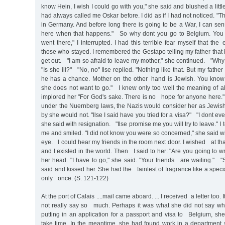
know Hein, I wish I could go with you," she said and blushed a litt
had always called me Oskar before. I did as if I had not noticed. "T
in Germany. And before long there is going to be a War, I can sense
here when that happens." So why dont you go to Belgium. You 
went there," I interrupted. I had this terrible fear myself that the
those who stayed. I remembered the Gestapo telling my father that
get out. "I am so afraid to leave my mother," she continued. "Why
"Is she ill?" "No, no" Ilse replied. "Nothing like that. But my father
he has a chance. Mother on the other hand is Jewish. You know
she does not want to go." I knew only too well the meaning of all t
implored her "For God's sake. There is no hope for anyone here."
under the Nuernberg laws, the Nazis would consider her as Jewish
by she would not. "Ilse I said have you tried for a visa?" "I dont ev
she said with resignation. "Ilse promise me you will try to leave." I
me and smiled. "I did not know you were so concerned," she said wit
eye. I could hear my friends in the room next door. I wished at tha
and I existed in the world. Then I said to her: "Are you going t
her head. "I have to go," she said. "Your friends are waiting." "S
said and kissed her. She had the faintest of fragrance like a spec
only once. (S. 121-122)
At the port of Calais ....mail came aboard. ... I received a letter too. 
not really say so much. Perhaps it was what she did not say w
putting in an application for a passport and visa to Belgium, she 
take time. In the meantime, she had found work in a department