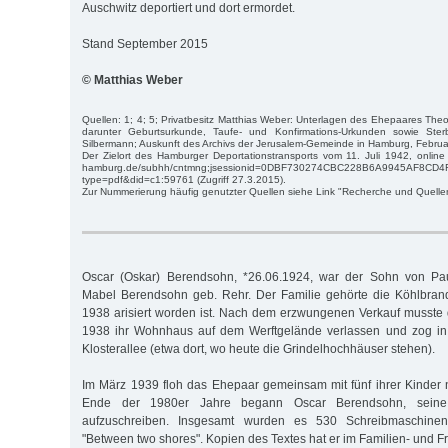
Auschwitz deportiert und dort ermordet.
Stand September 2015
© Matthias Weber
Quellen: 1; 4; 5; Privatbesitz Matthias Weber: Unterlagen des Ehepaares The
darunter Geburtsurkunde, Taufe- und Konfirmations-Urkunden sowie Ster
Silbermann; Auskunft des Archivs der Jerusalem-Gemeinde in Hamburg, Febru
Der Zielort des Hamburger Deportationstransports vom 11. Juli 1942, online u
hamburg.de/subhh/cntmng;jsessionid=0DBF730274CBC228B6A9945AF8CD4
type=pdf&did=c1:59761 (Zugriff 27.3.2015).
Zur Nummerierung häufig genutzter Quellen siehe Link "Recherche und Quelle
Oscar (Oskar) Berendsohn, *26.06.1924, war der Sohn von Pa
Mabel Berendsohn geb. Rehr. Der Familie gehörte die Köhlbrand
1938 arisiert worden ist. Nach dem erzwungenen Verkauf musste 
1938 ihr Wohnhaus auf dem Werftgelände verlassen und zog in
Klosterallee (etwa dort, wo heute die Grindelhochhäuser stehen).
Im März 1939 floh das Ehepaar gemeinsam mit fünf ihrer Kinde
Ende der 1980er Jahre begann Oscar Berendsohn, seine 
aufzuschreiben. Insgesamt wurden es 530 Schreibmaschinen
"Between two shores". Kopien des Textes hat er im Familien- und Fr