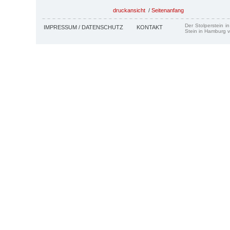
druckansicht
/
Seitenanfang
Der Stolperstein i
IMPRESSUM / DATENSCHUTZ
KONTAKT
Stein in Hamburg v