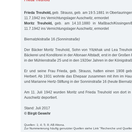
Frieda Treuhold
Frieda Treuhold,
geb. Strauss, geb. am 19.5.1881 in Oberlauringen
11.7.1942 ins Vernichtungslager Auschwitz, ermordet
Moritz Treuhold,
geb. am 14.10.1880 in Maßbach/Kissingen/B
11.7.1942 ins Vernichtungslager Auschwitz, ermordet
Biernatzkistraße 16
(Sonninstraße)
Der Bäcker Moritz Treuhold, Sohn von Yitzkhak und Lea Treuhol
Bäckerei und Konditorei in der Altonaer Altstadt, erst in der Große
in der Mühlenstraße 25 und in den 1920er Jahren in der Königstra
Er und seine Frau Frieda, geb. Strauss, hatten einen 1908 g
Herbert. Ab 1931 wohnte das Ehepaar zusammen mit ihm im Hau
und Marianne Hertz-Stiftung in der Sonninstraße 16 (heute Biernatz
Am 11. Juli 1942 wurden Moritz und Frieda Treuhold von dort in
Auschwitz deportiert.
Stand: Juli 2017
© Birgit Gewehr
Quellen: 1; 4; 5; 8; AB Altona.
Zur Nummerierung häufig genutzter Quellen siehe Link "Recherche und Quelle