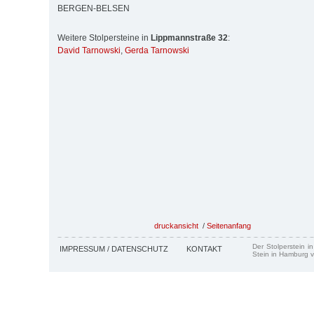
BERGEN-BELSEN
Weitere Stolpersteine in
Lippmannstraße 32
:
David Tarnowski
,
Gerda Tarnowski
druckansicht
/
Seitenanfang
Der Stolperstein i
IMPRESSUM / DATENSCHUTZ
KONTAKT
Stein in Hamburg v