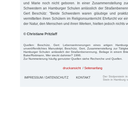
und Marie noch nicht geboren. In einer Zusammenstellung zur
Schwestern an Hamburger Schulen anlässlich der Straßenbenenn
Gert Beschütz: "Beide Schwes­tern waren gläubige und praktiz
vermittelten ihren Schülern im Religionsunterricht Ehrfurcht vor e
der Natur, den Menschen und ihren Werken, hielten jedoch nichts 
© Christiane Pritzlaff
Quellen: Beschütz, Gert: Lebenserinnerungen eines artigen Hambur
unveröffentlichtes Manuskript; Beschütz, Gert, Zusammenstellung zur Tätig
Hamburger Schulen anlässlich der Straßenbenennung, Beilage in einem Bri
Bake/Rottmann, Wer steckt dahinter? 1996.
Zur Nummerierung häufig genutzter Quellen siehe Recherche und Quellen.
druckansicht
/
Seitenanfang
Der Stolperstein i
IMPRESSUM / DATENSCHUTZ
KONTAKT
Stein in Hamburg v