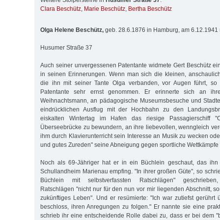
Weitere Stolpersteine in
Husumer Straße 37
:
Clara Beschütz
,
Marie Beschütz
,
Bertha Beschütz
Olga Helene Beschütz,
geb. 28.6.1876 in Hamburg, am 6.12.1941 
Husumer Straße 37
Auch seiner unvergessenen Patentante widmete Gert Beschütz ei
in seinen Erinnerungen. Wenn man sich die kleinen, anschaulich
die ihn mit seiner Tante Olga verbanden, vor Augen führt, so 
Patentante sehr ernst genommen. Er erinnerte sich an ihren 
Weihnachtsmann, an pädagogische Museumsbesuche und Stadte
eindrücklichen Ausflug mit der Hochbahn zu den Landungsb
eiskalten Wintertag im Hafen das riesige Passagierschiff 
Überseebrücke zu bewundern, an ihre liebevollen, wenngleich ver
ihm durch Klavierunterricht sein Interesse an Musik zu wecken o
und gutes Zureden" seine Abneigung gegen sportliche Wettkämpfe
Noch als 69-Jähriger hat er in ein Büchlein geschaut, das ihn
Schullandheim Marienau empfing. "In ihrer großen Güte", so schrieb
Büchlein mit selbstverfassten Ratschlägen" geschrieben
Ratschlägen "nicht nur für den nun vor mir liegenden Abschnitt, 
zukünftiges Leben". Und er resümierte: "Ich war zutiefst gerührt
beschloss, ihren Anregungen zu folgen." Er nannte sie eine prakt
schrieb ihr eine entscheidende Rolle da­bei zu, dass er bei dem 