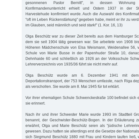
gesonnenen Pastor Bernitt", in dessen Wohnun
Konfirmandenunterricht erhielt und Ostern 1937 in der St
Harvestehude konfirmiert wurde. Auch die Auswahl des Konfirma
"oft im Leben Rückenstärkung" gegeben habe, meint er ihr zu verd
im Glauben, seid männlich und seid stark!" (1. Kor. 16, 13)
Olga Beschütz war zu dieser Zeit bereits aus dem Hamburger Sch
dem sie seit 1904 tätig gewesen war. Sie arbeitete von 1908 bi
Höheren Mädchenschule von Elsa Weismann, Weidenallee 56, 
Schule von Marie Busse in der Papenhuder Straße 10, danac
Dehnhaide 60 und schließ­lich ab 1926 an der Volksschule Sch
Lehrerverzeichnis von 1935/36 führt sie nicht mehr auf.
Olga Beschütz wurde am 6. Dezember 1941 mit dem 
Deportationstransport, der 753 Menschen umfasste, nach Riga depo
als verschollen. Sie wurde am 8. Mai 1945 für tot erklärt.
Vor ihrer ehemaligen Schule Schwenckestraße 100 befindet sich ei
sie erinnert.
Nach ihr und ihrer Schwester Marie wurde 1993 im Stadtteil Gr
benannt, der Geschwister-Beschütz-Bogen. In der Erläuterung z
erwähnt, Olga und Marie Beschütz seien als "jüdische Lehrerin
gewesen. Dazu hatten sie allerdings erst die Gesetze der Nationals
sich Siegmund Beschütz 1880 mit Frau und Kindern taufen ließ, w