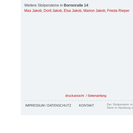
Weitere Stolpersteine in
Bornstraße 14
:
Max Jakob
,
Dorit Jakob
,
Elsa Jakob
,
Marion Jakob
,
Frieda Rieper
druckansicht
/
Seitenanfang
Der Stolperstein i
IMPRESSUM / DATENSCHUTZ
KONTAKT
Stein in Hamburg v