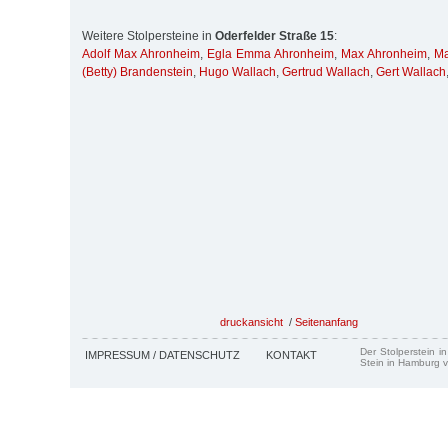
Weitere Stolpersteine in
Oderfelder Straße 15
:
Adolf Max Ahronheim
,
Egla Emma Ahronheim
,
Max Ahronheim
,
Ma
(Betty) Brandenstein
,
Hugo Wallach
,
Gertrud Wallach
,
Gert Wallach
druckansicht
/
Seitenanfang
Der Stolperstein i
IMPRESSUM / DATENSCHUTZ
KONTAKT
Stein in Hamburg v