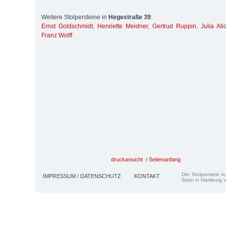
Weitere Stolpersteine in
Hegestraße 39
:
Ernst Goldschmidt
,
Henriette Meidner
,
Gertrud Ruppin
,
Julia Al
Franz Wolff
druckansicht
/
Seitenanfang
Der Stolperstein i
IMPRESSUM / DATENSCHUTZ
KONTAKT
Stein in Hamburg v