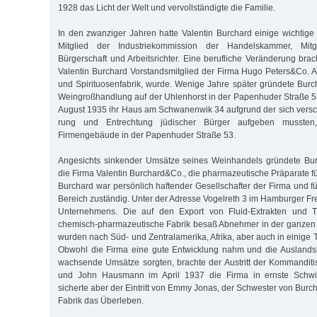
1928 das Licht der Welt und vervollständigte die Familie.
In den zwanziger Jahren hatte Valentin Burchard einige wichtige
Mit­glied der Industriekommission der Handelskammer, Mit
Bürgerschaft und Arbeitsrichter. Eine berufliche Veränderung bra
Valen­tin Burchard Vorstandsmitglied der Firma Hugo Peters&Co. 
und Spirituosenfabrik, wur­de. We­ni­ge Jahre später gründete Bu
Wein­groß­­handlung auf der Uhlenhorst in der Papenhuder Straße 5
August 1935 ihr Haus am Schwa­nen­wik 34 aufgrund der sich versc
rung und Entrechtung jüdischer Bürger aufgeben mussten
Firmengebäude in der Papenhuder Straße 53.
Angesichts sinkender Umsätze seines Weinhandels gründete Bu
die Firma Valentin Burchard&Co., die pharmazeutische Präparate für
Bur­­­chard war persönlich haftender Gesellschafter der Firma und
Be­reich zuständig. Unter der Adresse Vogelreth 3 im Hamburger Frei
Unter­nehmens. Die auf den Export von Fluid-Extrakten und Tin
chemisch-pharmazeutische Fabrik besaß Abnehmer in der ganzen We
wurden nach Süd- und Zentralamerika, Afrika, aber auch in einige Te
Obwohl die Firma eine gute Entwicklung nahm und die Auslandsk
wachsende Um­sätze sorgten, brachte der Austritt der Kommanditis
und John Haus­mann im April 1937 die Firma in ernste Schwier
sicherte aber der Eintritt von Emmy Jonas, der Schwester von Burc
Fabrik das Überleben.