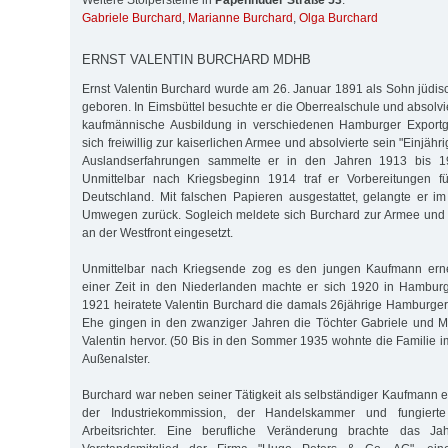
Weitere Stolpersteine in
Papenhuder Straße 53
:
Gabriele Burchard
,
Marianne Burchard
,
Olga Burchard
ERNST VALENTIN BURCHARD MDHB
Ernst Valentin Burchard wurde am 26. Januar 1891 als Sohn jüdis
geboren. In Eimsbüttel besuchte er die Oberrealschule und absolv
kaufmännische Ausbildung in verschiedenen Hamburger Exportg
sich freiwillig zur kaiserlichen Armee und absolvierte sein "Einjähr
Auslandserfahrungen sammelte er in den Jahren 1913 bis 1
Unmittelbar nach Kriegsbeginn 1914 traf er Vorbereitungen f
Deutschland. Mit falschen Papieren ausgestattet, gelangte er i
Umwegen zurück. Sogleich meldete sich Burchard zur Armee und w
an der Westfront eingesetzt.
Unmittelbar nach Kriegsende zog es den jungen Kaufmann erne
einer Zeit in den Niederlanden machte er sich 1920 in Hamburg
1921 heiratete Valentin Burchard die damals 26jährige Hamburger
Ehe gingen in den zwanziger Jahren die Töchter Gabriele und 
Valentin hervor. (50 Bis in den Sommer 1935 wohnte die Familie
Außenalster.
Burchard war neben seiner Tätigkeit als selbständiger Kaufmann e
der Industriekommission, der Handelskammer und fungierte
Arbeitsrichter. Eine berufliche Veränderung brachte das 