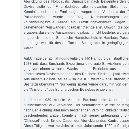
Abwicklung des Holocausts. Unmittelbar nach Bekanntwerden d
Devisenstelle der Finanzbehörde alle relevanten Stellen der
Kenntnis und leitete Ermittlungen wegen des Verdachts der "Ka
Polizeibehörde wurde beauftragt, Nachforschungen an
Zollfahndungsstelle wurde ein Ermittlungsverfahren wegen 
bestehenden "Auswanderungsabsicht" eingeleitet. Obwohl die poli
ergaben, dass eine Auswanderungsabsicht nicht bestehe, wurde 
angeblich hatte die Gronesche Handelsschule in Hamburg Pass
beantragt, weil für dessen Tochter Schulgelder in geringfügige
waren.
Auf Anfrage der Zollfahndung teilte die IHK Hamburg den staatlic
1938 mit, dass Burchards Exportfirma eine gute Entwicklung g
ging von einem weiteren Wachstum des Betriebes aus und hiel
dramatischen Devisenknappheit des Reiches: "für die […] Volkswir
Aus diesem Grunde sei es – so die IHK weiter – anzustreben, d
Besitz zu überführen". Nur wenig später wurde daraufhin von der 
die "Arisierung" des Burchardschen Betriebes eingeleitet.
Im Januar 1939 musste Valentin Burchard sein Unternehm
"Chinosolfabrik AG" verkaufen. Der Verkaufspreis wurde so fest
nach Begleichung aller noch bestehenden Verbindlichkeiten faktisch
bescheidendes Entgelt konnte er nach seiner Enteignung und
"Chinosol" noch für die Dauer der Abwicklung des Kaufvertrages 
Diese Tätigkeit war zunächst bis zum Jahresende 1939 befristet,