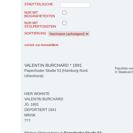
STADTTEILSUCHE
NUR MIT
BIOGRAFIETEXTEN
NUR MIT
STOLPERTONSTEIN
SORTIERUNG
zurück zur Auswahlliste
VALENTIN BURCHARD * 1891
Passfoto von
Papenhuder Straße 53 (Hamburg-Nord,
© Staatsarc
Uhlenhorst)
HIER WOHNTE
VALENTIN BURCHARD
JG. 1891
DEPORTIERT 1941
MINSK
???