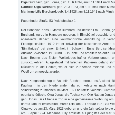
Olga Burchard,
geb. Jonas, geb. 15.6.1894, am 8.11.1941 nach Min
Gabriele Olga Burchard,
geb. 23.3.1923, am 8.11.1941 nach Minsk 
Marianne Lilly Burchard,
geb. 3.4.1928, am 8.11.1941 nach Minsk d
Papenhuder Straße 53 / Adolphsplatz 1
Der Sohn von Konsul Martin Burchard und dessen Frau Bertha, geb
Bur­chard, wurde in Hamburg geboren. In Eimsbüttel besuchte er 
absolvierte danach eine kaufmännische Ausbildung in vers
Exportge­schäf­ten. 1912 trat er freiwillig der kaiserlichen Armee 
"Einjähriges" bei einer Ein­heit in Schwerin. Erste Berufserfa
Ausland. Zwischen 1913 und 1915 lebte und arbeitete Valentin Bur
Nach Beginn des Ersten Welt­­krieges traf er Vorbereitungen, 
zurückzukehren. Ausgestattet mit fal­schen Papieren gelang 
Rückkehr in die Heimat, wo er sich zur Armee meldete und als
Westfront eingesetzt wurde.
Nach Kriegsende zog es Valentin Burchard erneut ins Ausland. Bis
Kauf­mann in den Niederlanden, danach kehrte er nach Ham
selbstständig zu machen. Im März 1921 heiratete Valentin Burchard
ebenfalls jüdische Olga Jonas, die Tochter von Otto Nathan Jonas
geb. Jonas. Das Ehe­paar zog in eine gemeinsame Wohnung am 
darauf kam ihr erstes Kind, Martin Otto, am 2. Februar 1921 zur Wel
Olga wurde am 23. März 1923 geboren und ein Jahr später folgte d
am 5. April 1924. Mari­an­ne Lilly erblickte als jüngstes der vier 