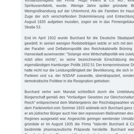
Vorstandsmitglied der Firma "Hugo Peters & Co. AG", ein
Spirituosenfabrik, wurde. Wenige Jahre später gründete B
Weingroßhandlung auf der Uhlenhorst. Als die Familien ihr H
Zuge der sich verschärfenden Diskriminierung und Entrechtun
August 1935 aufgeben mussten, zogen sie in das Firmengebäu
Straße 53.
Erst im April 1932 wurde Burchard für die Deutsche Staatspart
gewählt. In seinen wenigen Redebeiträgen setzte er sich mit den
der Parallel- und Deflationspolitik des Reichskabinetts Brüning 
Hansestadt auseinander: "Solange eine Wirtschaftspolitik wie zuletz
nützt alles nichts", so seine bezeichnende Einschätzung der
eigenständigen Hamburger Politik 1932.51 Der kompromisslose D
hatte nicht nur die Leistungsfähigkeit der Bevölkerung, die sich 
Parteien und v.a. der NSDAP zuwandte, überstrapaziert, sonder
demokratische Politiker in die Resignation getrieben.
Burchard verlor sein Mandat schließlich durch die Umbildu
Bürgerschaft gemäß des "Vorläufigen Gesetzes zur Gleichschalt
Reich" entsprechend dem Wahlergebnis der Reichstagswahlen v
dem Parteiverbot vom Sommer 1933 widmete sich Burchard ganz s
er als jüdischer Bürger auch hier den repressiven Maßnahmen des 
Regimes ausgesetzt war. Angesichts geringer werdender Umsät
gründete er im August 1935 die Firma "Valentin Burchard & Co.
bestimmte pharmazeutische Präparate herstellte. Burchard war