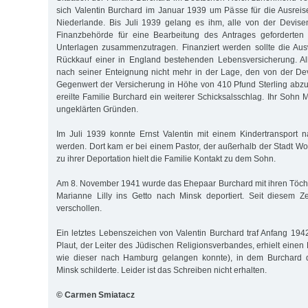
sich Valentin Burchard im Januar 1939 um Pässe für die Ausreise
Niederlande. Bis Juli 1939 gelang es ihm, alle von der Devise
Finanz­behörde für eine Bearbeitung des Antrages ge­forderte
Unter­lagen zusammenzutragen. Finanziert werden sollte die Au
Rückkauf einer in England bestehenden Le­bens­versicherung. Al
nach seiner Ent­eignung nicht mehr in der Lage, den von der Dev
Gegenwert der Versicherung in Höhe von 410 Pfund Ster­ling abzul
ereilte Familie Burchard ein weiterer Schicksalsschlag. Ihr Sohn M
ungeklärten Gründen.
Im Juli 1939 konnte Ernst Valentin mit einem Kindertransport 
werden. Dort kam er bei einem Pastor, der außerhalb der Stadt Worc
zu ihrer Deportation hielt die Familie Kontakt zu dem Sohn.
Am 8. November 1941 wurde das Ehepaar Burchard mit ihren Töch
Ma­rianne Lilly ins Getto nach Minsk deportiert. Seit diesem Ze
verschollen.
Ein letztes Lebenszeichen von Valentin Burchard traf Anfang 19
Plaut, der Leiter des Jüdischen Religionsverbandes, erhielt einen B
wie dieser nach Hamburg gelangen konnte), in dem Burchard d
Minsk schilderte. Leider ist das Schreiben nicht erhalten.
© Carmen Smiatacz