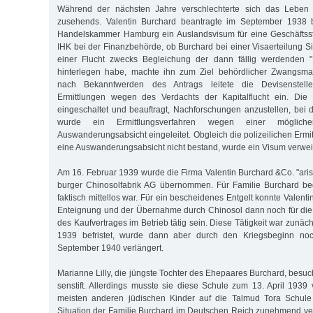
Während der nächsten Jahre verschlechterte sich das Leben 
zusehends. Valentin Burchard beantragte im September 1938 b
Handelskammer Hamburg ein Auslandsvisum für eine Geschäftsste
IHK bei der Finanz­be­hörde, ob Burchard bei einer Visaerteilung Si
einer Flucht zwecks Be­gleichung der dann fällig werdenden "R
hinterlegen habe, machte ihn zum Ziel behördlicher Zwangsma
nach Bekanntwerden des Antrags leitete die Devisenstell
Ermittlungen wegen des Verdachts der Kapital­flucht ein. Die
eingeschaltet und beauftragt, Nachforschungen anzustellen, bei d
wurde ein Ermittlungsverfahren wegen einer möglicher
Auswanderungsabsicht eingeleitet. Obgleich die polizeilichen Ermi
eine Auswanderungsabsicht nicht bestand, wurde ein Visum verwei
Am 16. Februar 1939 wurde die Firma Valentin Burchard &Co. "aris
burger Chinosolfabrik AG übernommen. Für Familie Burchard bed
faktisch mittellos war. Für ein bescheidenes Entgelt konnte Valent
Ent­eig­nung und der Übernahme durch Chinosol dann noch für di
des Kauf­ver­trages im Betrieb tätig sein. Diese Tätigkeit war zunä
1939 befristet, wurde dann aber durch den Kriegsbeginn no
September 1940 verlängert.
Marianne Lilly, die jüngste Tochter des Ehepaares Burchard, besuc
sen­stift. Allerdings musste sie diese Schule zum 13. April 1939
meisten an­deren jüdischen Kinder auf die Talmud Tora Schule
Situation der Familie Burchard im Deutschen Reich zunehmend ve