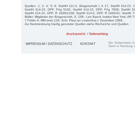
Quellen: 1; 2; 4; 5; 8; StaHH 121-3, Bürgerschaft I, A 17; StaHH 314-15, 
StaHH 314-15, OFP, FVg 5192; StaHH 314-15, OFP, FVg 7658; StaHH 31
StaHH 314-15, OFP, R 1939/1239; StaHH 314-5, OFP, R 1940/31; StaHH 741
Müller: Mitglieder der Bürgerschaft, S. 23ff.; Leo Baeck Institut New York, AR
7 Folder 9, MM reels 129, Schr. Plaut an Lowenthal v. Dezember 1968.
Zur Nummerierung häufig genutzter Quellen siehe Recherche und Quellen.
druckansicht
/
Seitenanfang
Der Stolperstein i
IMPRESSUM / DATENSCHUTZ
KONTAKT
Stein in Hamburg v