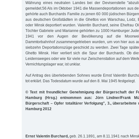
Währung eines neutralen Landes bei der Devisenstelle "abzulie
gemeldet.56 Als im Oktober 1941 die Massendeportationen aus de
gehörte auch Burchards Familie zu jenen 60 000 jüdischen Bürgern
aus deutschen Großstädten in die Ghettos von Warschau, Lodz, 
oder Minsk deportiert wurden. Valentin Burchard, seine Ehefrau O
Töchter Gabriele und Marianne gehörten zu 1000 Hamburger Jude
1941 vor den Augen der Bevölkerung auf die Moorwe
Dammtorbahnhof zusammengetrieben wurden, um von hier aus au
siebzehn Deportationszüge geschickt zu werden. Zwei Tage später
Ghetto Minsk. Hier verliert sich die Spur der Burchards. Ob die
Leidensweges oder wie für viele nur Zwischenstation auf dem Weite
Vernichtungslager war, ist unklar.
Auf Antrag des überlebenden Sohnes wurde Ernst Valentin Burch
tot erklärt. Das Todesdatum wurde auf den 8. Mai 1945 festgelegt.
© Text mit freundlicher Genehmigung der Bürgerschaft der F
Hamburg (Hrsg.) entnommen aus: Jörn Lindner/Frank Müll
Bürgerschaft – Opfer totalitärer Verfolgung", 3., überarbeitete
Hamburg 2012
Ernst Valentin Burchard,
geb. 26.1.1891, am 8.11.1941 nach Minsk