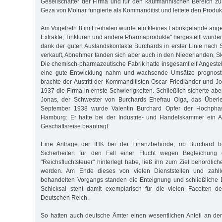
Gesellschafter der Firma und für den kaufmännischen Bereich zu
Geza von Molnar fungierte als Kommanditist und leitete den Produk
Am Vogelreth 8 im Freihafen wurde ein kleines Fabrikgelände ange
Extrakte, Tinkturen und andere Pharmaprodukte" hergestellt wurde
dank der guten Auslandskontakte Burchards in erster Linie nach 
verkauft, Abnehmer fanden sich aber auch in den Niederlanden, S
Die chemisch-pharmazeutische Fabrik hatte insgesamt elf Angestel
eine gute Entwicklung nahm und wachsende Umsätze prognostiz
brachte der Austritt der Kommanditisten Oscar Friedländer und 
1937 die Firma in ernste Schwierigkeiten. Schließlich sicherte abe
Jonas, der Schwester von Burchards Ehefrau Olga, das Überle
September 1938 wurde Valentin Burchard Opfer der Hochphase
Hamburg: Er hatte bei der Industrie- und Handelskammer ein A
Geschäftsreise beantragt.
Eine Anfrage der IHK bei der Finanzbehörde, ob Burchard bei
Sicherheiten für den Fall einer Flucht wegen Begleichung 
"Reichsfluchtsteuer" hinterlegt habe, ließ ihn zum Ziel behörd
werden. Am Ende dieses von vielen Dienststellen und zahll
behandelten Vorgangs standen die Enteignung und schließliche 
Schicksal steht damit exemplarisch für die vielen Facetten d
Deutschen Reich.
So hatten auch deutsche Ämter einen wesentlichen Anteil an de