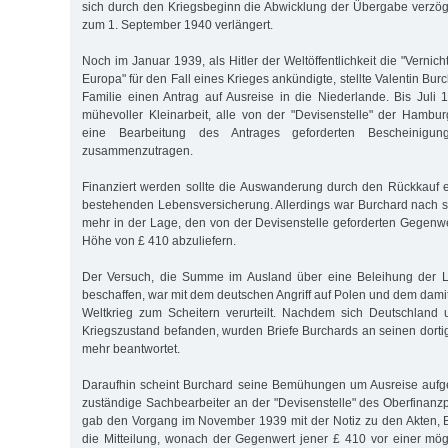
sich durch den Kriegsbeginn die Abwicklung der Übergabe verzög
zum 1. September 1940 verlängert.
Noch im Januar 1939, als Hitler der Weltöffentlichkeit die "Verni
Europa" für den Fall eines Krieges ankündigte, stellte Valentin Bur
Familie einen Antrag auf Ausreise in die Niederlande. Bis Juli
mühevoller Kleinarbeit, alle von der "Devisenstelle" der Hambu
eine Bearbeitung des Antrages geforderten Bescheinigu
zusammenzutragen.
Finanziert werden sollte die Auswanderung durch den Rückkauf e
bestehenden Lebensversicherung. Allerdings war Burchard nach s
mehr in der Lage, den von der Devisenstelle geforderten Gegenwe
Höhe von £ 410 abzuliefern.
Der Versuch, die Summe im Ausland über eine Beleihung der L
beschaffen, war mit dem deutschen Angriff auf Polen und dem dam
Weltkrieg zum Scheitern verurteilt. Nachdem sich Deutschland 
Kriegszustand befanden, wurden Briefe Burchards an seinen dorti
mehr beantwortet.
Daraufhin scheint Burchard seine Bemühungen um Ausreise auf
zuständige Sachbearbeiter an der "Devisenstelle" des Oberfinan
gab den Vorgang im November 1939 mit der Notiz zu den Akten, 
die Mitteilung, wonach der Gegenwert jener £ 410 vor einer mög