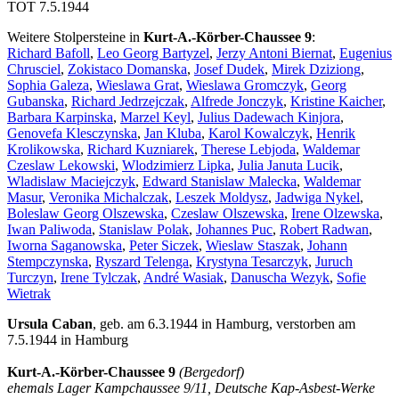
TOT 7.5.1944
Weitere Stolpersteine in
Kurt-A.-Körber-Chaussee 9
:
Richard Bafoll
,
Leo Georg Bartyzel
,
Jerzy Antoni Biernat
,
Eugenius
Chrusciel
,
Zokistaco Domanska
,
Josef Dudek
,
Mirek Dziziong
,
Sophia Galeza
,
Wieslawa Grat
,
Wieslawa Gromczyk
,
Georg
Gubanska
,
Richard Jedrzejczak
,
Alfrede Jonczyk
,
Kristine Kaicher
,
Barbara Karpinska
,
Marzel Keyl
,
Julius Dadewach Kinjora
,
Genovefa Klesczynska
,
Jan Kluba
,
Karol Kowalczyk
,
Henrik
Krolikowska
,
Richard Kuzniarek
,
Therese Lebjoda
,
Waldemar
Czeslaw Lekowski
,
Wlodzimierz Lipka
,
Julia Januta Lucik
,
Wladislaw Maciejczyk
,
Edward Stanislaw Malecka
,
Waldemar
Masur
,
Veronika Michalczak
,
Leszek Moldysz
,
Jadwiga Nykel
,
Boleslaw Georg Olszewska
,
Czeslaw Olszewska
,
Irene Olzewska
,
Iwan Paliwoda
,
Stanislaw Polak
,
Johannes Puc
,
Robert Radwan
,
Iworna Saganowska
,
Peter Siczek
,
Wieslaw Staszak
,
Johann
Stempczynska
,
Ryszard Telenga
,
Krystyna Tesarczyk
,
Juruch
Turczyn
,
Irene Tylczak
,
André Wasiak
,
Danuscha Wezyk
,
Sofie
Wietrak
Ursula Caban
, geb. am 6.3.1944 in Hamburg, verstorben am
7.5.1944 in Hamburg
Kurt-A.-Körber-Chaussee 9
(Bergedorf)
ehemals Lager Kampchaussee 9/11, Deutsche Kap-Asbest-Werke