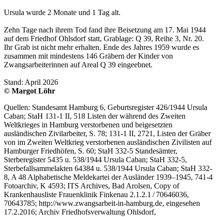
Ursula wurde 2 Monate und 1 Tag alt.
Zehn Tage nach ihrem Tod fand ihre Beisetzung am 17. Mai 1944
auf dem Friedhof Ohlsdorf statt, Grablage: Q 39, Reihe 3, Nr. 20.
Ihr Grab ist nicht mehr erhalten. Ende des Jahres 1959 wurde es
zusammen mit mindestens 146 Gräbern der Kinder von
Zwangsarbeiterinnen auf Areal Q 39 eingeebnet.
Stand: April 2026
© Margot Löhr
Quellen: Standesamt Hamburg 6, Geburtsregister 426/1944 Ursula
Caban; StaH 131-1 II, 518 Listen der während des Zweiten
Weltkrieges in Hamburg verstorbenen und beigesetzten
ausländischen Zivilarbeiter, S. 78; 131-1 II, 2721, Listen der Gräber
von im Zweiten Weltkrieg verstorbenen ausländischen Zivilisten auf
Hamburger Friedhöfen, S. 60; StaH 332-5 Standesämter,
Sterberegister 5435 u. 538/1944 Ursula Caban; StaH 332-5,
Sterbefallsammelakten 64384 u. 538/1944 Ursula Caban; StaH 332-
8, A 48 Alphabetische Meldekartei der Ausländer 1939–1945, 741-4
Fotoarchiv, K 4593; ITS Archives, Bad Arolsen, Copy of
Krankenhausliste Frauenklinik Finkenau 2.1.2.1 / 70646036,
70643785; http://www.zwangsarbeit-in-hamburg.de, eingesehen
17.2.2016; Archiv Friedhofsverwaltung Ohlsdorf,