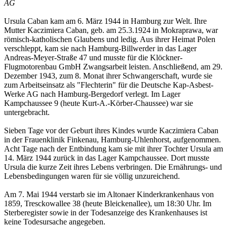
AG
Ursula Caban kam am 6. März 1944 in Hamburg zur Welt. Ihre
Mutter Kaczimiera Caban, geb. am 25.3.1924 in Mokraprawa, war
römisch-katholischen Glaubens und ledig. Aus ihrer Heimat Polen
verschleppt, kam sie nach Hamburg-Billwerder in das Lager
Andreas-Meyer-Straße 47 und musste für die Klöckner-
Flugmotorenbau GmbH Zwangsarbeit leisten. Anschließend, am 29.
Dezember 1943, zum 8. Monat ihrer Schwangerschaft, wurde sie
zum Arbeitseinsatz als "Flechterin" für die Deutsche Kap-Asbest-
Werke AG nach Hamburg-Bergedorf verlegt. Im Lager
Kampchaussee 9 (heute Kurt-A.-Körber-Chaussee) war sie
untergebracht.
Sieben Tage vor der Geburt ihres Kindes wurde Kaczimiera Caban
in der Frauenklinik Finkenau, Hamburg-Uhlenhorst, aufgenommen.
Acht Tage nach der Entbindung kam sie mit ihrer Tochter Ursula am
14. März 1944 zurück in das Lager Kampchaussee. Dort musste
Ursula die kurze Zeit ihres Lebens verbringen. Die Ernährungs- und
Lebensbedingungen waren für sie völlig unzureichend.
Am 7. Mai 1944 verstarb sie im Altonaer Kinderkrankenhaus von
1859, Tresckowallee 38 (heute Bleickenallee), um 18:30 Uhr. Im
Sterberegister sowie in der Todesanzeige des Krankenhauses ist
keine Todesursache angegeben.