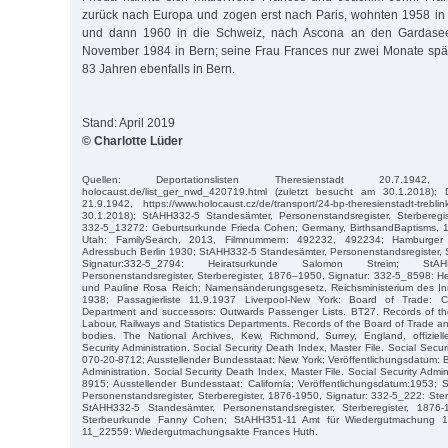
zurück nach Europa und zogen erst nach Paris, wohnten 1958 i
und dann 1960 in die Schweiz, nach Ascona an den Gardasee
November 1984 in Bern; seine Frau Frances nur zwei Monate spä
83 Jahren ebenfalls in Bern.
Stand: April 2019
© Charlotte Lüder
Quellen: Deportationslisten Theresienstadt 20.7.1942, http:
holocaust.de/list_ger_nwd_420719.html (zuletzt besucht am 30.1.2018); De
21.9.1942, https://www.holocaust.cz/de/transport/24-bp-theresienstadt-treb
30.1.2018); StAHH332-5 Standesämter, Personenstandsregister, Sterberegis
332-5_13272: Geburtsurkunde Frieda Cohen; Germany, BirthsandBaptisms, 1
Utah: FamilySearch, 2013, Filmnummern: 492232, 492234; Hamburger
Adressbuch Berlin 1930; StAHH332-5 Standesämter, Personenstandsregister, 
Signatur:332-5_2794: Heiratsurkunde Salomon Streim; StAH
Personenstandsregister, Sterberegister, 1876–1950, Signatur: 332-5_8598: 
und Pauline Rosa Reich; Namensänderungsgesetz, Reichsministerium des Inn
1938; Passagierliste 11.9.1937 Liverpool-New York: Board of Trade: Co
Department and successors: Outwards Passenger Lists. BT27. Records of t
Labour, Railways and Statistics Departments. Records of the Board of Trade a
bodies. The National Archives, Kew, Richmond, Surrey, England, offizie
Security Administration. Social Security Death Index, Master File. Social Secur
070-20-8712; Ausstellender Bundesstaat: New York; Veröffentlichungsdatum: B
Administration. Social Security Death Index, Master File. Social Security Admi
8915; Ausstellender Bundesstaat: California; Veröffentlichungsdatum:1953;
Personenstandsregister, Sterberegister, 1876-1950, Signatur: 332-5_222: S
StAHH332-5 Standesämter, Personenstandsregister, Sterberegister, 1876-
Sterbeurkunde Fanny Cohen; StAHH351-11 Amt für Wiedergutmachung 18
11_22559: Wiedergutmachungsakte Frances Huth.