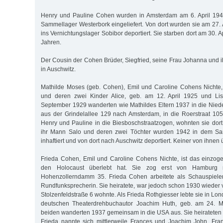
Henry und Pauline Cohen wurden in Amsterdam am 6. April 1943 
Sammellager Westerbork eingeliefert. Von dort wurden sie am 27. 
ins Vernichtungslager Sobibor deportiert. Sie starben dort am 30. A
Jahren.
Der Cousin der Cohen Brüder, Siegfried, seine Frau Johanna und i
in Auschwitz.
Mathilde Moses (geb. Cohen), Emil und Caroline Cohens Nichte
und deren zwei Kinder Alice, geb. am 12. April 1925 und Lis
September 1929 wanderten wie Mathildes Eltern 1937 in die Nied
aus der Grindelallee 129 nach Amsterdam, in die Roerstraat 105
Henry und Pauline in die Biesboschstraatzogen, wohnten sie dor
ihr Mann Salo und deren zwei Töchter wurden 1942 in dem Sa
inhaftiert und von dort nach Auschwitz deportiert. Keiner von ihnen 
Frieda Cohen, Emil und Caroline Cohens Nichte, ist das einzoge
den Holocaust überlebt hat. Sie zog erst von Hamburg 
Hohenzollerndamm 35. Frieda Cohen arbeitete als Schauspielerin
Rundfunksprecherin. Sie heiratete, war jedoch schon 1930 wieder ve
Stolzenfeldstraße 6 wohnte. Als Frieda Rothgiesser lebte sie in Lon
deutschen Theaterdrehbuchautor Joachim Huth, geb. am 24. M
beiden wanderten 1937 gemeinsam in die USA aus. Sie heirateten
Frieda nannte sich mittlerweile Frances und Joachim John. Fr