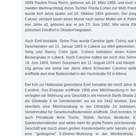
1899 Pauline Rosa Reich, geboren am 18. März 1866, und noch 
zweiten Weihnachtstag deren Tochter Frieda Cohen zur Welt. Frie
wurde fünf Jahre später, am 24. Oktober 1904 geboren. Der jün
Caesar, verstarb kaum einen Monat nach seiner Mutter am 4. Febr
vier Jahre alt, geboren war er am 13. Juni 1882. Wie seine El
jüdischen Friedhof in Ohlsdorf begraben.
Auch Emil heiratete. Seine Frau wurde Caroline (geb. Cohn), war 
Geschwistern am 15. Januar 1865 in Lübeck zur Welt gekommen. 
Selig und Nanny Cohn (geb. Cohen) betrieben einen Koloni
Beckergrube in Lübeck. Nach Caroline hatten sie noch drei Söh
18. Juni 1869, Simon Suszmann am 11. August 1874 und Adolph 
zog genau wie seine vier Jahre ältere Schwester Caroline sp
eröffnete dort eine Badeanstalt in der Hochstraße 50 in Altona.
Der früh zur Halbwaise gewordene Emil heiratete die zwölf Jahre 
Caroline. Das Ehepaar eröffnete 1906 eine Milchhandlung in de
verlegten sie Wohnung und Geschäft in die Heinrich-Barth-Straße 
die Dillstraße 8 im Grindelviertel, wo sie bis 1942 blieben. Em
ebenfalls eine Milchhandlung in der Dillstraße 20 betriebe
Verleihinstitut für Gesellschaftsutensilien eröffnete. Dort konnten
auch Privatleute feine Tische, Stühle, Service, Bestecke, Kri
Garderobenständer und vieles mehr für große Feiern und besonde
Geschäft war durch einen großen Kundenstamm sehr lukrativ und d
eine "gediegene" 5-Zimmer-Wohnung in der Werderstraße 