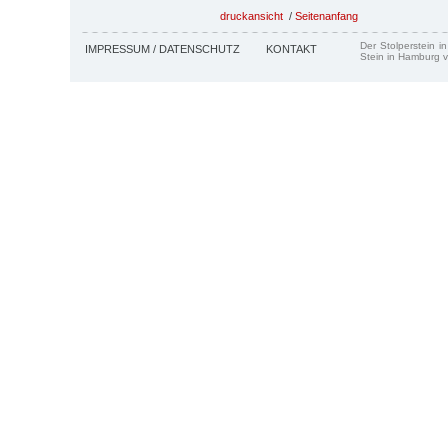
druckansicht
/
Seitenanfang
Der Stolperstein i
IMPRESSUM / DATENSCHUTZ
KONTAKT
Stein in Hamburg v