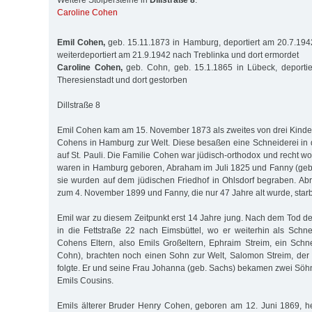
Weitere Stolpersteine in
Dillstraße 8
:
Caroline Cohen
Emil Cohen,
geb. 15.11.1873 in Hamburg, deportiert am 20.7.194
weiterdeportiert am 21.9.1942 nach Treblinka und dort ermordet
Caroline Cohen,
geb. Cohn, geb. 15.1.1865 in Lübeck, deporti
Theresienstadt und dort gestorben
Dillstraße 8
Emil Cohen kam am 15. November 1873 als zweites von drei Kind
Cohens in Hamburg zur Welt. Diese besaßen eine Schneiderei in 
auf St. Pauli. Die Familie Cohen war jüdisch-orthodox und recht w
waren in Hamburg geboren, Abraham im Juli 1825 und Fanny (geb.
sie wurden auf dem jüdischen Friedhof in Ohlsdorf begraben. A
zum 4. November 1899 und Fanny, die nur 47 Jahre alt wurde, star
Emil war zu diesem Zeitpunkt erst 14 Jahre jung. Nach dem Tod de
in die Fettstraße 22 nach Eimsbüttel, wo er weiterhin als Schne
Cohens Eltern, also Emils Großeltern, Ephraim Streim, ein Schn
Cohn), brachten noch einen Sohn zur Welt, Salomon Streim, der 
folgte. Er und seine Frau Johanna (geb. Sachs) bekamen zwei Söhn
Emils Cousins.
Emils älterer Bruder Henry Cohen, geboren am 12. Juni 1869, h