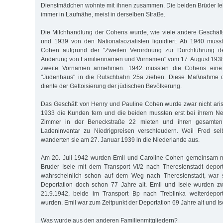
Dienstmädchen wohnte mit ihnen zusammen. Die beiden Brüder leb
immer in Laufnähe, meist in derselben Straße.
Die Milchhandlung der Cohens wurde, wie viele andere Geschäft
und 1939 von den Nationalsozialisten liquidiert. Ab 1940 muss
Cohen aufgrund der "Zweiten Verordnung zur Durchführung d
Änderung von Familiennamen und Vornamen" vom 17. August 1938 "
zweite Vornamen annehmen. 1942 mussten die Cohens eine S
"Judenhaus" in die Rutschbahn 25a ziehen. Diese Maßnahme de
diente der Gettoisierung der jüdischen Bevölkerung.
Das Geschäft von Henry und Pauline Cohen wurde zwar nicht arisi
1933 die Kunden fern und die beiden mussten erst bei ihrem Ne
Zimmer in der Beneckstraße 22 mieten und ihren gesamte
Ladeninventar zu Niedrigpreisen verschleudern. Weil Fred selb
wanderten sie am 27. Januar 1939 in die Niederlande aus.
Am 20. Juli 1942 wurden Emil und Caroline Cohen gemeinsam m
Bruder Iseie mit dem Transport VI/2 nach Theresienstadt deporti
wahrscheinlich schon auf dem Weg nach Theresienstadt, war s
Deportation doch schon 77 Jahre alt. Emil und Iseie wurden z
21.9.1942, beide im Transport Bp nach Treblinka weiterdeport
wurden. Emil war zum Zeitpunkt der Deportation 69 Jahre alt und Is
Was wurde aus den anderen Familienmitgliedern?