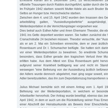
Ernestine Kahan am 8. Dezember 1941. Zu verschiedenen Ze
offizielle Trauungen durch Rabbis durchgeführt, später durch die Ge
Im Frühjahr 1942 starben sowohl Mutter Adele als auch Bruder Be
Gettos an Hunger bzw. Herzschwäche starben.
Zwischen dem 4. und 15. April 1942 wurden den Insassen des Gett
arbeitsfähig galten, "Aussiedlungsbefehle" ausgehändi
Weiterdeportation in die Vernichtungslager vorgesehen war.
Dies betraf auch Esther Adler und ihren Ehemann Theodor, die eb
1941 ins Getto deportiert worden waren. Sie hatten zunächst die
Cranachstraße 24 beziehen müssen. Theodor versuchte, der "Aus
als er am 2. Mai ein Schreiben einreichte, dem er zwei ärztlich
Rosenbaum und Dr. I. Schumacher beifügte. Sie hatten sich dari
vor einer Weiterdeportation zu bewahren. So erwähnte Schuma
besonders, dass Esther gerade den tragischen Verlust ihrer Mu
erlitten habe. Aus dem Attest von Elsa Rosenbaum geht hervo
aufgrund seiner Krankheit bettlägerig war und nicht im Stan
weswegen "eine Befreiung von der Aussiedlung ärztlich befürwor
der Adlers wurde dennoch abgelehnt, man ging sogar soweit, ei
Adler bereitzustellen, das ihn zum Deportationszug transportieren so
Julius Michael bemühte sich mit einem Antrag vom 1. April 1
Befreiung vor der Weiterdeportation, in welchem er besonde
Arbeitseifer hervorhob. Der Antrag wurde bewilligt, ebenso das z
April 1942, in dem er auch um die Rückstellung seiner Frau Ernes
einer Abschrift der Heiratsurkunde als Beweis ihrer Eheschlie