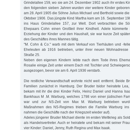
Grindelallee 159, wo sie am 24. Dezember 1902 auch ihr erstes Ki
den folgenden sieben Jahren wurden vier weitere Kinder gebore
am 28. April 1905 die Söhne Julius Michael und Berthold sowie di
Oktober 1906. Das jüngste Kind Martha kam am 16. September 1
ins Haus Grindelallee 157, zur Welt. Dort verbrachten die S
Ehepaars Cohn einen Großteil ihrer Kindheit. Adele kümmerte 
Erziehung der Kinder und den Haushalt, sie war kurze Zeit später
des Geschäftes ihres Mannes tätig.
"M. Cohn & Co." warb mit dem Verkauf von Tierhäuten und -fel
Eheleuten ab 1916 betrieben, unter ihrer neuen Wohnadresse i
Straße 25.
Neben den eigenen Kindern lebte nach dem Tode ihres Ehema
Rosalie einige Zeit unter einem Dach mit Tochter und Schwiegers
ausgezogen, bevor sie am 6. April 1936 verstarb.
Die restliche Verwandtschaft wohnte nicht weit entfernt. Beide B
Familien zunächst in Hamburg. Der Bruder Isidor heiratete Lea
bekam mit ihr die drei Kinder Felix, Heinz Daniel und Hanna Isaa
Bankhaus M .M. Warburg, welches 1798 von einer jüdischen Fam
war und zur NS-Zeit von Max M. Warburg betrieben wurde.
Maßnahmen des NS-Regimes trieben die Familie Warburg ins 
nahmen die Geschäfte nach der Kriegszeit wieder auf).
Adeles jüngerer Bruder Michael diente im ersten Weltkrieg als Sold
als Handelsvertreter. Auch er heiratete und bekam mit seiner Frau 
vier Kinder: Daniel, Jenny, Ruth Regina und Max Isaak.