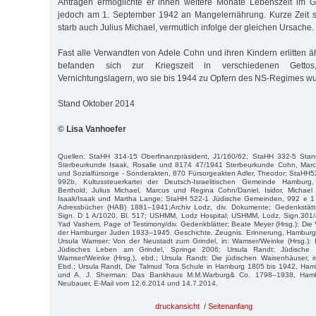
Anträgen ermöglichte er ihnen weitere Monate Lebenszeit im Ge
jedoch am 1. September 1942 an Mangelernährung. Kurze Zeit sp
starb auch Julius Michael, vermutlich infolge der gleichen Ursache.
Fast alle Verwandten von Adele Cohn und ihren Kindern erlitten ä
befanden sich zur Kriegszeit in verschiedenen Getto
Vernichtungslagern, wo sie bis 1944 zu Opfern des NS-Regimes w
Stand Oktober 2014
© Lisa Vanhoefer
Quellen: StaHH 314-15 Oberfinanzpräsident, J1/160/62; StaHH 332-5 Sta
Sterbeurkunde Isaak, Rosalie und 8174 47/1941 Sterbeurkunde Cohn, Marc
und Sozialfürsorge - Sonderakten, 870 Fürsorgeakten Adler, Theodor; StaHH
992b, Kultussteuerkartei der Deutsch-Israelitischen Gemeinde Hamburg, 
Berthold, Julius Michael, Marcus und Regina Cohn/Daniel, Isidor, Michae
Isaak/Isaak und Martha Lange; StaHH 522-1 Jüdische Gemeinden, 992 e 
Adressbücher (HAB) 1881–1941;Archiv Lodz, div. Dokumente; Gedenkstätt
Sign. D 1 A/1020, Bl. 517; USHMM, Lodz Hospital; USHMM, Lodz, Sign.301/
Yad Vashem, Page of Testimony/div. Gedenkblätter; Beate Meyer (Hrsg.): Di
der Hamburger Juden 1933–1945. Geschichte. Zeugnis. Erinnerung, Hamburg 
Ursula Wamser: Von der Neustadt zum Grindel, in: Wamser/Weinke (Hrsg.):
Jüdisches Leben am Grindel, Springe 2006; Ursula Randt: Jüdische 
Wamser/Weinke (Hrsg.), ebd.; Ursula Randt: Die jüdischen Waisenhäuser, i
Ebd.; Ursula Randt, Die Talmud Tora Schule in Hamburg 1805 bis 1942, H
und A. J. Sherman: Das Bankhaus M.M.Warburg& Co. 1798–1938, Hambu
Neubauer, E-Mail vom 12.6.2014 und 14.7.2014.
druckansicht
/
Seitenanfang