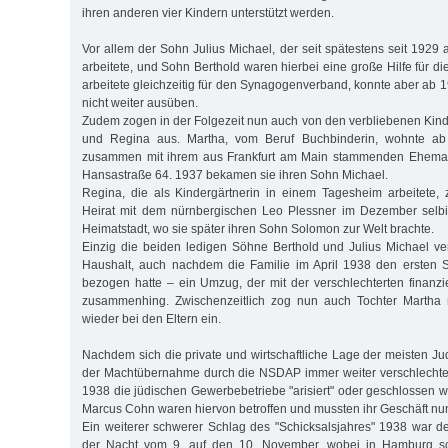
ihren anderen vier Kindern unterstützt werden.
Vor allem der Sohn Julius Michael, der seit spätestens seit 1929
arbeitete, und Sohn Berthold waren hierbei eine große Hilfe für d
arbeitete gleichzeitig für den Synagogenverband, konnte aber ab 
nicht weiter ausüben.
Zudem zogen in der Folgezeit nun auch von den verbliebenen Kind
und Regina aus. Martha, vom Beruf Buchbinderin, wohnte a
zusammen mit ihrem aus Frankfurt am Main stammenden Eheman
Hansastraße 64. 1937 bekamen sie ihren Sohn Michael.
Regina, die als Kindergärtnerin in einem Tagesheim arbeitete,
Heirat mit dem nürnbergischen Leo Plessner im Dezember selb
Heimatstadt, wo sie später ihren Sohn Solomon zur Welt brachte.
Einzig die beiden ledigen Söhne Berthold und Julius Michael ver
Haushalt, auch nachdem die Familie im April 1938 den ersten S
bezogen hatte – ein Umzug, der mit der verschlechterten finanzi
zusammenhing. Zwischenzeitlich zog nun auch Tochter Martha 
wieder bei den Eltern ein.
Nachdem sich die private und wirtschaftliche Lage der meisten J
der Machtübernahme durch die NSDAP immer weiter verschlechter
1938 die jüdischen Gewerbebetriebe "arisiert" oder geschlossen 
Marcus Cohn waren hiervon betroffen und mussten ihr Geschäft nu
Ein weiterer schwerer Schlag des "Schicksalsjahres" 1938 war 
der Nacht vom 9. auf den 10. November, wobei in Hamburg so