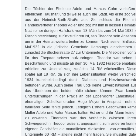
Die Töchter der Eheleute Adele und Marcus Cohn verließe
elterlichen Haushalt und teilweise auch die Stadt. Als erste zog ve
aus der Heinrich-Barth-Straße aus: Sie schloss die Ehe m
Handelsvertreter Theodor Adler und zog mit ihm in dessen Heimats
Nach einer dortigen Haftstrafe vom 18. März bis zum 14. Mai 1932,
Pfandhinterziehung zurückzuführen ist, sah Theodor sein Ansehen
um in der Heimat weiterarbeiten zu können. Nach seiner Entlassu
Mai1932 in die jüdische Gemeinde Hamburgs einschreiben u
zunächst die Blücherstraße 27 zur Untermiete. Die Mietkosten von
für das Ehepaar schwer aufzubringen. Theodor war schon 
Beschäftigung und musste ab dem 30. Mai 1932 Fürsorge empfang
erhielten zur Unterstützung zunächst 14 RM wöchentlich. Diese
später auf 18 RM, da sich ihre Lebenssituation weiter verschlec
1934 krankheitsbedingt durch Diabetes und Herzbeschwerde
befunden wurde. Auch seine Frau übte keine Erwerbstätigkeit aus
das Überleben der beiden hätte sichern können. Zwar konnt
Untersuchungen in der Praxis an der Eppendorfer Landstraße
ehemaligen Schulkameraden Hugo Meyer in Anspruch nehmen
familiärer Seite fehlte jedoch. Lediglich Esthers Geschwister kam
Mutter Adele und Vater Marcus hatten Esther und ihr Mann keine
zu erwarten. Einerseits war das Verhältnis zwischen ihr
Schwiegersohn Theodor äußerst angespannt, zum anderen konnten
eigenen Geschäftes die monatlichen Mietkosten – von vermutlich 
Untermiete 60 RM – alleine nicht mehr tragen. Sie mussten daher