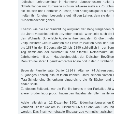
jüdischen Lehrerseminar in Hannover abgeschlossen hatte, w
Schulanfänger und kümmerte sich um teilweise mehr als 70 Schüler
sie Deutsch und Hebräisch zu lesen, dem Kollegium galt er als unv
hielten ihn für einen besonders gutmütigen Lehrer, dem sie den 
"Kindermädchen" gaben.
Ebenso wie die Lehreinrichtung aufgrund der stetig steigenden 
der Jahre verschiedentlich umziehen musste, wechselte auch die 
den Wohnsitz. So erlebte Adele in ihrer jüngsten Kindheit me
Zeitpunkt ihrer Geburt wohnten die Eltern im zweiten Stock der Fu
bis 1887 in der Brüderstraße 26, bis 1890 schließlich in der Bor
zog damit aus der Neustadt in den Stadtteil Rotherbaum, 
Jahrhunderts mit zum Hauptwohngebiet der jüdischen Bevölke
Den Großteil ihrer Jugend verbrachte Adele dort in der Rutschbahn
Bevor der Familienvater Daniel 1914 im Alter von 74 Jahren verst
50-jähriges Lehrerjubiläum feiern können. Unter seinem Namen 
Tora-Schule eine Schenkung eingereicht, die für Bücher und 
finden sollte.
Zu diesem Zeitpunkt war die Familie bereits in der Parkallee 20 
älterer Bruder Isidor jedoch hatten den Haushalt der Eltern mittlerw
Adele hatte sich am 12. Dezember 1901 mit dem hamburgischen
vermählt. Dieser war am 15. Oktober1866 als Sohn von Elias un
worden. Das frisch verheiratete Ehepaar zog vermutlich zwische