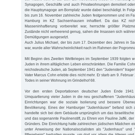
Synagogen, Geschäfte und auch Privatwohnungen demoliert oder 
die Hauptsynagoge am Bornplatz wurde dabei beschädigt. In Fol
bis zum 16. November zahlreiche Juden festgenommen und im Fal
Hamburg im KZ Sachsenhausen inhaftiert. Da das KZ nicht
Masseninhaftierung vorbereitet war, herrschte größter Platz
Zustände nicht verheerend genug, sahen die Insassen sich währen
Demütigungen ausgesetzt.
Auch Julius Michael, der bis zum 17. Dezember des Jahres in Sa
war, wurde aller Wahrscheinlichkeit nach im Rahmen der Pogromn
Mit Beginn des Zweiten Weltkrieges im September 1939 folgten we
Juden in ihrem alltäglichen Leben einschränkten. Die Familie Coh
reichsdeutsche Juden, ab September 1941 den "Judenstern" tragen
Vater Marcus Cohn erlebte dies nicht mehr. Er starb am 9. Februar
Todes in seiner Wohnung im Grindelhof 68.
Vor den ersten Deportationen deutscher Juden Ende 1941
Umquartierung vieler Juden in die neu geschaffenen "Judenhäuse
Einrichtungen war die soziale Isolierung und bessere Überw
Bevölkerung. Eines der Hamburger "Judenhäuser" befand sich 
handelte sich bei dem Gebäude ursprünglich um das Israelitisc
und das sogenannte Paulinenstift, zu Ehren von Pauline Jaffé, de
Gründers. Die Einrichtung hatte zahlreichen jüdischen Mädchen ei
unter Anweisung der Nationalsozialisten als "Judenhaus" und "
Pflegeheim" herhalten musste, um dort vor allem die älteren und