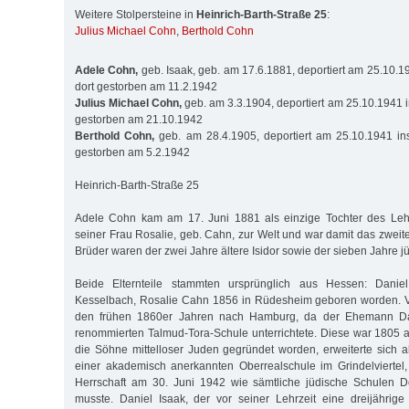
Weitere Stolpersteine in
Heinrich-Barth-Straße 25
:
Julius Michael Cohn
,
Berthold Cohn
Adele Cohn,
geb. Isaak, geb. am 17.6.1881, deportiert am 25.10.1
dort gestorben am 11.2.1942
Julius Michael Cohn,
geb. am 3.3.1904, deportiert am 25.10.1941 i
gestorben am 21.10.1942
Berthold Cohn,
geb. am 28.4.1905, deportiert am 25.10.1941 ins
gestorben am 5.2.1942
Heinrich-Barth-Straße 25
Adele Cohn kam am 17. Juni 1881 als einzige Tochter des Leh
seiner Frau Rosalie, geb. Cahn, zur Welt und war damit das zweite
Brüder waren der zwei Jahre ältere Isidor sowie der sieben Jahre j
Beide Elternteile stammten ursprünglich aus Hessen: Dani
Kesselbach, Rosalie Cahn 1856 in Rüdesheim geboren worden. Ve
den frühen 1860er Jahren nach Hamburg, da der Ehemann Da
renommierten Talmud-Tora-Schule unterrichtete. Diese war 1805 al
die Söhne mittelloser Juden gegründet worden, erweiterte sich
einer akademisch anerkannten Oberrealschule im Grindelviertel,
Herrschaft am 30. Juni 1942 wie sämtliche jüdische Schulen D
musste. Daniel Isaak, der vor seiner Lehrzeit eine dreijährig