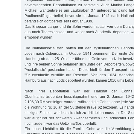
bevorstehenden Deportationen zu sammeln. Auch Martha Lange,
Michael, war zeitweise am Laufgraben 37 untergebracht und ha
Paulinenstift gearbeitet, bevor sie im Januar 1941 nach Hollan
befand sich dort bereits seit Februar 1939.
Das Ehepaar Lange und ihr Sohn wurden später von dem Durchg
aus nach Theresienstadt und weiter nach Auschwitz deportiert, 
ermordet wurden.
Die Nationalsozialisten hatten mit den systematischen Deport
Juden nach Osteuropa im Oktober 1941 begonnen. Der erste Depo
Hamburg ab dem 25. Oktober führte ins Getto von Lodz im beset
und ihre beiden Söhne befanden sich unter den Deportierten, obwo
"Ausfallsliste" gestanden hatten. Diese hielt für den Transport 
"für eventuelle Ausfälle auf Reserve". Von den 1034 Menschen
Hamburg aus nach Lodz deportiert wurden, kamen 1016 ums Lebe
Nach ihrer Deportation war der Hausrat der Cohn
Oberfinanzpräsidenten beschlagnahmt und am 2. Januar 194
2.196,30 RM versteigert worden, während die Cohns ohne jede Aus
die Wohnung Nr. 10 an der Sulzfelderstraße 62 bezogen. Es handel
einziges Zimmer, welches sie sich zu dritt teilen mussten. Die Ster
war aufgrund der schweren Zwangsarbeiten und schlechter Le
hoch, zudem war das Getto maßlos überfüllt.
Ein letzter Lichtblick für die Familie Cohn war die Vermählung 