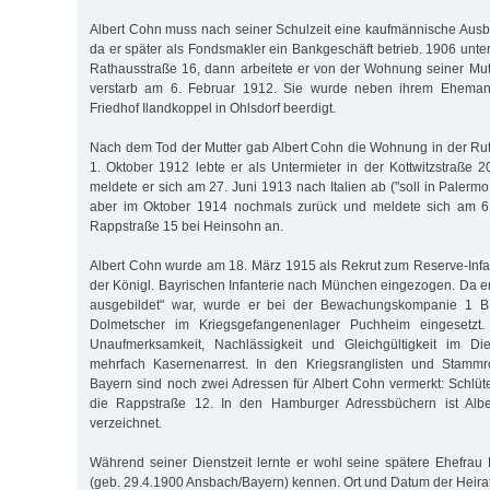
Albert Cohn muss nach seiner Schulzeit eine kaufmännische Ausb
da er später als Fondsmakler ein Bankgeschäft betrieb. 1906 unterh
Rathausstraße 16, dann arbeitete er von der Wohnung seiner Mu
verstarb am 6. Februar 1912. Sie wurde neben ihrem Ehema
Friedhof Ilandkoppel in Ohlsdorf beerdigt.
Nach dem Tod der Mutter gab Albert Cohn die Wohnung in der Ru
1. Oktober 1912 lebte er als Untermieter in der Kottwitzstraße 2
meldete er sich am 27. Juni 1913 nach Italien ab ("soll in Palermo 
aber im Oktober 1914 nochmals zurück und meldete sich am 6.
Rappstraße 15 bei Heinsohn an.
Albert Cohn wurde am 18. März 1915 als Rekrut zum Reserve-Infa
der Königl. Bayrischen Infanterie nach München eingezogen. Da er 
ausgebildet" war, wurde er bei der Bewachungskompanie 1 B
Dolmetscher im Kriegsgefangenenlager Puchheim eingesetzt.
Unaufmerksamkeit, Nachlässigkeit und Gleichgültigkeit im Die
mehrfach Kasernenarrest. In den Kriegsranglisten und Stammr
Bayern sind noch zwei Adressen für Albert Cohn vermerkt: Schlüte
die Rappstraße 12. In den Hamburger Adressbüchern ist Albe
verzeichnet.
Während seiner Dienstzeit lernte er wohl seine spätere Ehefrau
(geb. 29.4.1900 Ansbach/Bayern) kennen. Ort und Datum der Heira