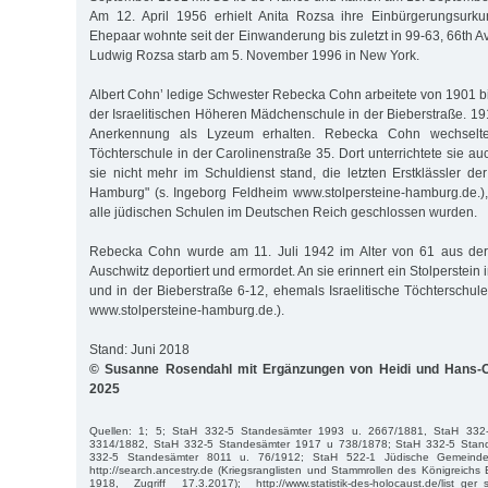
Am 12. April 1956 erhielt Anita Rozsa ihre Einbürgerungsurk
Ehepaar wohnte seit der Einwanderung bis zuletzt in 99-63, 66th Ave
Ludwig Rozsa starb am 5. November 1996 in New York.
Albert Cohn’ ledige Schwester Rebecka Cohn arbeitete von 1901 bi
der Israelitischen Höheren Mädchenschule in der Bieberstraße. 19
Anerkennung als Lyzeum erhalten. Rebecka Cohn wechselte 
Töchterschule in der Carolinenstraße 35. Dort unterrichtete sie a
sie nicht mehr im Schuldienst stand, die letzten Erstklässler de
Hamburg" (s. Ingeborg Feldheim www.stolpersteine-hamburg.de.)
alle jüdischen Schulen im Deutschen Reich geschlossen wurden.
Rebecka Cohn wurde am 11. Juli 1942 im Alter von 61 aus der
Auschwitz deportiert und ermordet. An sie erinnert ein Stolperstein
und in der Bieberstraße 6-12, ehemals Israelitische Töchterschul
www.stolpersteine-hamburg.de.).
Stand: Juni 2018
© Susanne Rosendahl mit Ergänzungen von Heidi und Hans-O
2025
Quellen: 1; 5; StaH 332-5 Standesämter 1993 u. 2667/1881, StaH 332
3314/1882, StaH 332-5 Standesämter 1917 u 738/1878; StaH 332-5 Stan
332-5 Standesämter 8011 u. 76/1912; StaH 522-1 Jüdische Gemein
http://search.ancestry.de (Kriegsranglisten und Stammrollen des Königreichs 
1918, Zugriff 17.3.2017); http://www.statistik-des-holocaust.de/list_ger