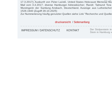
17.3.2017); Auskunft von Peter Landé, United States Holocaust Memorial 
Mail vom 3.4.2017; diverse Hamburger Adressbücher; Randt: Talmund Tora
Wurzingerin der Samlung Ansbach, Deutschland, Auszüge aus Lutherischen
1526.1940 (Zugriff 28.10.2025)
Zur Nummerierung häufig genutzter Quellen siehe Link "Recherche und Quelle
druckansicht
/
Seitenanfang
Der Stolperstein i
IMPRESSUM / DATENSCHUTZ
KONTAKT
Stein in Hamburg v