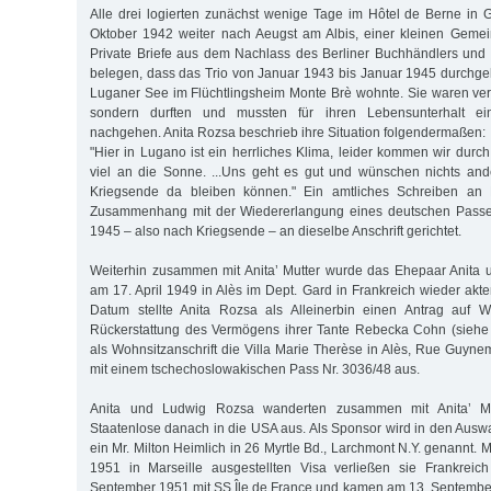
Alle drei logierten zunächst wenige Tage im Hôtel de Berne in 
Oktober 1942 weiter nach Aeugst am Albis, einer kleinen Gemei
Private Briefe aus dem Nachlass des Berliner Buchhändlers und
belegen, dass das Trio von Januar 1943 bis Januar 1945 durchg
Luganer See im Flüchtlingsheim Monte Brè wohnte. Sie waren vermu
sondern durften und mussten für ihren Lebensunterhalt ein
nachgehen. Anita Rozsa beschrieb ihre Situation folgendermaßen:
"Hier in Lugano ist ein herrliches Klima, leider kommen wir durch
viel an die Sonne. ...Uns geht es gut und wünschen nichts and
Kriegsende da bleiben können." Ein amtliches Schreiben an
Zusammenhang mit der Wiedererlangung eines deutschen Passes
1945 – also nach Kriegsende – an dieselbe Anschrift gerichtet.
Weiterhin zusammen mit Anita’ Mutter wurde das Ehepaar Anita 
am 17. April 1949 in Alès im Dept. Gard in Frankreich wieder akt
Datum stellte Anita Rozsa als Alleinerbin einen Antrag auf 
Rückerstattung des Vermögens ihrer Tante Rebecka Cohn (siehe 
als Wohnsitzanschrift die Villa Marie Therèse in Alès, Rue Guyne
mit einem tschechoslowakischen Pass Nr. 3036/48 aus.
Anita und Ludwig Rozsa wanderten zusammen mit Anita’ Mu
Staatenlose danach in die USA aus. Als Sponsor wird in den Au
ein Mr. Milton Heimlich in 26 Myrtle Bd., Larchmont N.Y. genannt. Mi
1951 in Marseille ausgestellten Visa verließen sie Frankrei
September 1951 mit SS Île de France und kamen am 13. Septembe