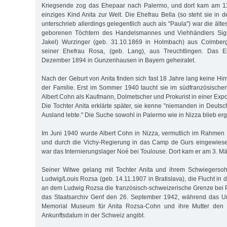
Kriegsende zog das Ehepaar nach Palermo, und dort kam am 11
einziges Kind Anita zur Welt. Die Ehefrau Bella (so steht sie in 
unterschrieb allerdings gelegentlich auch als "Paula") war die älte
geborenen Töchtern des Handelsmannes und Viehhändlers Si
Jakel) Wurzinger (geb. 31.10.1869 in Holmbach) aus Colmberg
seiner Ehefrau Rosa, (geb. Lang), aus Treuchtlingen. Das 
Dezember 1894 in Gunzenhausen in Bayern geheiratet.
Nach der Geburt von Anita finden sich fast 18 Jahre lang keine Hi
der Familie. Erst im Sommer 1940 taucht sie im südfranzösische
Albert Cohn als Kaufmann, Dolmetscher und Prokurist in einer Export
Die Tochter Anita erklärte später, sie kenne "niemanden in Deuts
Ausland lebte." Die Suche sowohl in Palermo wie in Nizza blieb erg
Im Juni 1940 wurde Albert Cohn in Nizza, vermutlich im Rahmen e
und durch die Vichy-Regierung in das Camp de Gurs eingewiesen
war das Internierungslager Noé bei Toulouse. Dort kam er am 3. 
Seiner Witwe gelang mit Tochter Anita und ihrem Schwiegers
Ludwig/Louis Rozsa (geb. 14.11.1907 in Bratislava), die Flucht in 
an dem Ludwig Rozsa die französisch-schweizerische Grenze bei P
das Staatsarchiv Genf den 26. September 1942, während das Un
Memorial Museum für Anita Rozsa-Cohn und ihre Mutter den 
Ankunftsdatum in der Schweiz angibt.