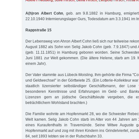
Adele Friedberg
,
Julie Hirsch
,
Bella Hirsch
,
Leopold Hirsch
,
Rosa K
A(h)ron Albert Cohn
, geb. am 9.8.1882 in Hamburg, emigrier
22.10.1940 Internierungslager Gurs, Todesdatum am 3.3.1941 im I
Rappstraße 15
Der Lebensweg von Ahron Albert Cohn ließ sich nur teilweise rekon
August 1882 als Sohn von Selig Jakob Cohn (geb. 7.9.1847) und
(geb. 11.11.1851) in Hamburg geboren worden. Seine Schweste
Juni 1881 zur Welt gekommen. (Die ältere Helene, starb am 19. 
einem Jahr).
Der Vater stammte aus Lübeck-Moisling. Ihm gehörte die Firma "Co
und Geldwechsel" in der Görttwiete 25. (Ein Lotterie-Kollekteur war
staatlich lizensierter selbständiger Geschäftsmann, der Lose 
besonderen Kenntnisse und Erfahrungen im Geld- und Bank
Lizenzen gern an jüdische Geschäftsleute vergeben, die e
beträchtlichem Wohlstand brachten.)
Die Familie wohnte am Hopfenmarkt 28, wo die Schwester Rebeck
Welt kamen. Selig Jakob Cohn starb im Alter von 44 Jahren am
eines Kuraufenthalts in Travemünde. Seine Witwe Auguste
Hopfenmarkt auf und zog mit ihren Kindern ins Grindelviertel, zunäc
84, seit 1893 lebten sie in der Rutschbahn 33.