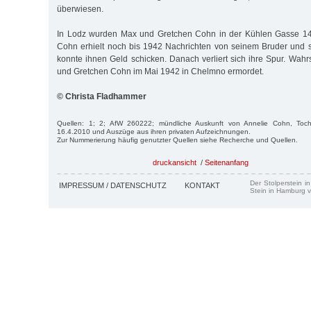
überwiesen.
In Lodz wurden Max und Gretchen Cohn in der Kühlen Gasse 14/3
Cohn erhielt noch bis 1942 Nachrichten von seinem Bruder und 
konnte ihnen Geld schicken. Danach verliert sich ihre Spur. Wah
und Gretchen Cohn im Mai 1942 in Chelmno ermordet.
© Christa Fladhammer
Quellen: 1; 2; AfW 260222; mündliche Auskunft von Annelie Cohn, Toc
16.4.2010 und Auszüge aus ihren privaten Aufzeichnungen.
Zur Nummerierung häufig genutzter Quellen siehe Recherche und Quellen.
druckansicht
/
Seitenanfang
Der Stolperstein i
IMPRESSUM / DATENSCHUTZ
KONTAKT
Stein in Hamburg v