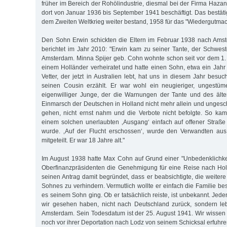
früher im Bereich der Rohölindustrie, diesmal bei der Firma Haz
dort von Januar 1936 bis September 1941 beschäftigt. Das bestäti
dem Zweiten Weltkrieg weiter bestand, 1958 für das "Wiedergutma
Den Sohn Erwin schickten die Eltern im Februar 1938 nach Ams
berichtet im Jahr 2010: "Erwin kam zu seiner Tante, der Schwest
Amsterdam. Minna Spijer geb. Cohn wohnte schon seit vor dem 1. W
einem Holländer verheiratet und hatte einen Sohn, etwa ein Jahr 
Vetter, der jetzt in Australien lebt, hat uns in diesem Jahr bes
seinen Cousin er­zählt. Er war wohl ein neugieriger, ungestüm
eigenwilliger Junge, der die Warnungen der Tante und des älte
Einmarsch der Deutschen in Holland nicht mehr allein und unges
gehen, nicht ernst nahm und die Verbote nicht befolgte. So ka
einem solchen unerlaubten ‚Ausgang‘ einfach auf offener Straße 
wurde. ‚Auf der Flucht erschossen‘, wurde den Verwandten a
mitgeteilt. Er war 18 Jahre alt."
Im August 1938 hatte Max Cohn auf Grund einer "Unbedenklichke
Oberfinanzpräsidenten die Genehmigung für eine Reise nach Holl
seinen Antrag damit begründet, dass er beabsichtigte, die weite
Sohnes zu verhindern. Vermutlich wollte er einfach die Familie b
es seinem Sohn ging. Ob er tatsächlich reiste, ist unbekannt. Jeden
wir gesehen haben, nicht nach Deutschland zurück, sondern leb
Amsterdam. Sein Todesdatum ist der 25. August 1941. Wir wissen n
noch vor ihrer Deportation nach Lodz von seinem Schicksal erfuhre