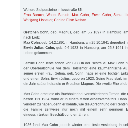
Weitere Stolpersteine in
Isestraße 85
:
Erna Baruch
,
Walter Baruch
,
Max Cohn
,
Erwin Cohn
,
Senta Li
Wolfgang Lissauer
,
Cerline Elise Nathan
Gretchen Cohn,
geb. Magnus, geb. am 5.7.1897 in Hamburg, am 
nach Lodz
Max Cohn,
geb. 14.2.1891 in Hamburg, am 25.10.1941 deportiert 
Erwin Julius Cohn,
geb. 9.6.1923 in Hamburg, am 25.8.1941 
Leben gekommen
Familie Cohn lebte schon vor 1933 in der Isestraße. Max Cohn 
der Oberrealschule vor dem Holstentor eine kaufmännische Au
seiner ersten Frau, Selma, geb. Sonn, hatte er eine Tochter, Eri
und einen Sohn, Erwin Julius, geboren 1923. Seine Frau starb im
ein Jahr später heiratete er Gretchen Magnus. Die zweite Ehe blieb 
Max Cohn arbeitete als Buchhalter bei verschiedenen Firmen, die 
hat­ten. Bis 1934 stand er in einem festen Arbeitsverhältnis. Dann 
verloren zu haben, denn er konnte, wie die Abrechnung der Renten
die Familie zeitweise nur noch mit einem sehr geringen 
eingeschränkten Beschäftigung ernähren.
1936 fand Max Cohn jedoch wieder eine feste Anstellung in se