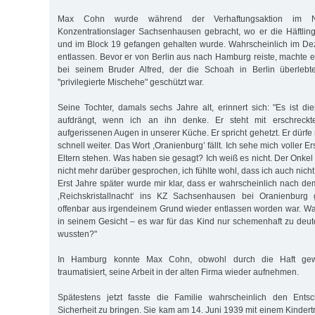
Max Cohn wurde während der Verhaftungsaktion im 
Konzentrationslager Sachsenhausen gebracht, wo er die Häftlin
und im Block 19 gefangen gehalten wurde. Wahrscheinlich im D
entlassen. Bevor er von Berlin aus nach Hamburg reiste, machte 
bei seinem Bruder Alfred, der die Schoah in Berlin überlebt
"privilegierte Mischehe" geschützt war.
Seine Tochter, damals sechs Jahre alt, erinnert sich: "Es ist di
aufdrängt, wenn ich an ihn denke. Er steht mit erschreck
aufgerissenen Augen in unserer Küche. Er spricht gehetzt. Er dürfe
schnell weiter. Das Wort ,Oranienburg’ fällt. Ich sehe mich voller
Eltern stehen. Was haben sie gesagt? Ich weiß es nicht. Der Onke
nicht mehr darüber gesprochen, ich fühlte wohl, dass ich auch nicht 
Erst Jahre später wurde mir klar, dass er wahrscheinlich nach d
‚Reichskristallnacht‘ ins KZ Sachsenhausen bei Oranienburg
offenbar aus irgendeinem Grund wieder entlassen wor­den war. Was
in seinem Gesicht – es war für das Kind nur schemenhaft zu deut
wussten?"
In Hamburg konnte Max Cohn, obwohl durch die Haft gew
traumatisiert, seine Arbeit in der alten Firma wieder aufnehmen.
Spätestens jetzt fasste die Familie wahr­scheinlich den Entsc
Sicherheit zu bringen. Sie kam am 14. Juni 1939 mit einem Kinder