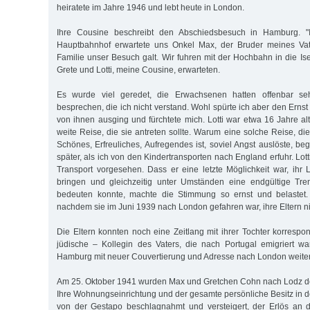
heiratete im Jahre 1946 und lebt heute in London.
Ihre Cousine beschreibt den Abschiedsbesuch in Hamburg. 
Hauptbahnhof erwartete uns Onkel Max, der Bruder meines Va
Familie unser Besuch galt. Wir fuhren mit der Hochbahn in die Is
Grete und Lotti, meine Cousine, erwarteten.
Es wurde viel geredet, die Erwachsenen hatten offenbar se
besprechen, die ich nicht verstand. Wohl spürte ich aber den Ernst
von ihnen ausging und fürchtete mich. Lotti war etwa 16 Jahre al
weite Reise, die sie antreten sollte. Warum eine solche Reise, di
Schönes, Erfreuliches, Aufregendes ist, soviel Angst auslöste, begr
später, als ich von den Kindertransporten nach England erfuhr. Lott
Transport vorgesehen. Dass er eine letzte Möglichkeit war, ihr 
bringen und gleichzeitig unter Umständen eine endgültige Tr
bedeuten konnte, machte die Stimmung so ernst und belastet. T
nachdem sie im Juni 1939 nach London gefahren war, ihre Eltern ni
Die Eltern konnten noch eine Zeitlang mit ihrer Tochter korrespo
jüdische – Kollegin des Vaters, die nach Portugal emigriert war
Hamburg mit neuer Couvertierung und Adresse nach London weiter
Am 25. Oktober 1941 wurden Max und Gretchen Cohn nach Lodz dep
Ihre Wohnungseinrichtung und der gesamte persönliche Besitz in d
von der Gestapo beschlagnahmt und versteigert, der Erlös an d