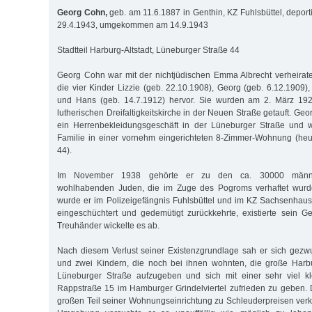
Georg Cohn,
geb. am 11.6.1887 in Genthin, KZ Fuhlsbüttel, deport
29.4.1943, umgekommen am 14.9.1943
Stadtteil Harburg-Altstadt, Lüneburger Straße 44
Georg Cohn war mit der nichtjüdischen Emma Albrecht verheirat
die vier Kinder Lizzie (geb. 22.10.1908), Georg (geb. 6.12.1909),
und Hans (geb. 14.7.1912) hervor. Sie wurden am 2. März 192
lutherischen Dreifaltigkeitskirche in der Neuen Straße getauft. Ge
ein Herrenbekleidungsgeschäft in der Lüneburger Straße und w
Familie in einer vornehm eingerichteten 8-Zimmer-Wohnung (heu
44).
Im November 1938 gehörte er zu den ca. 30000 männli
wohlhabenden Juden, die im Zuge des Pogroms verhaftet wurd
wurde er im Polizeigefängnis Fuhlsbüttel und im KZ Sachsenhause
eingeschüchtert und gedemütigt zurückkehrte, existierte sein Ge
Treuhänder wickelte es ab.
Nach diesem Verlust seiner Existenzgrundlage sah er sich gezw
und zwei Kindern, die noch bei ihnen wohnten, die große Har
Lüneburger Straße aufzugeben und sich mit einer sehr viel kl
Rappstraße 15 im Hamburger Grindelviertel zufrieden zu geben.
großen Teil seiner Wohnungseinrichtung zu Schleuderpreisen verk