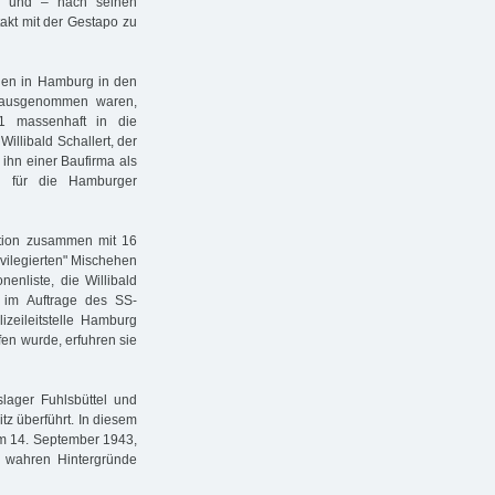
n und – nach seinen
akt mit der Gestapo zu
hen in Hamburg in den
 ausgenommen waren,
1 massenhaft in die
llibald Schallert, der
 ihn einer Baufirma als
ch für die Hamburger
tion zusammen mit 16
vilegierten" Mischehen
enliste, die Willibald
" im Auftrage des SS-
izeileitstelle Hamburg
fen wurde, erfuhren sie
lager Fuhlsbüttel und
tz überführt. In diesem
am 14. September 1943,
e wahren Hintergründe