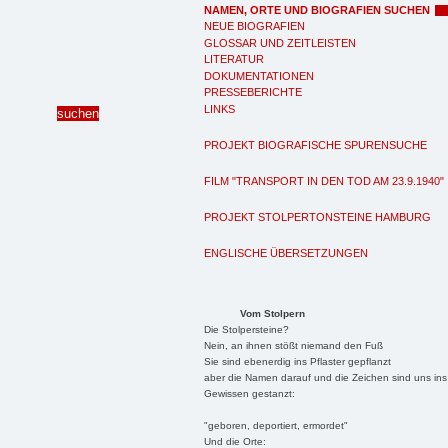
NAMEN, ORTE UND BIOGRAFIEN SUCHEN
NEUE BIOGRAFIEN
GLOSSAR UND ZEITLEISTEN
LITERATUR
DOKUMENTATIONEN
PRESSEBERICHTE
LINKS
PROJEKT BIOGRAFISCHE SPURENSUCHE
FILM "TRANSPORT IN DEN TOD AM 23.9.1940"
PROJEKT STOLPERTONSTEINE HAMBURG
ENGLISCHE ÜBERSETZUNGEN
Vom Stolpern
Die Stolpersteine?
Nein, an ihnen stößt niemand den Fuß
Sie sind ebenerdig ins Pflaster gepflanzt
aber die Namen darauf und die Zeichen sind uns ins
Gewissen gestanzt:
"geboren, deportiert, ermordet"
Und die Orte: