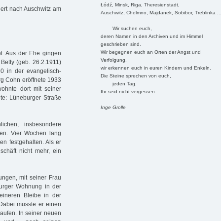
Łódź, Minsk, Riga, Theresienstadt,
iert nach Auschwitz am
Auschwitz, Chelmno, Majdanek, Sobibor, Treblinka ..
Wir suchen euch,
deren Namen in den Archiven und im Himmel
geschrieben sind.
Wir begegnen euch an Orten der Angst und
et. Aus der Ehe gingen
Verfolgung,
 Betty (geb. 26.2.1911)
wir erkennen euch in euren Kindern und Enkeln.
0 in der evangelisch-
Die Steine sprechen von euch,
org Cohn eröffnete 1933
jeden Tag.
ohnte dort mit seiner
Ihr seid nicht vergessen.
te: Lüneburger Straße
Inge Grolle
chen, insbesondere
en. Vier Wochen lang
n festgehalten. Als er
schäft nicht mehr, ein
ungen, mit seiner Frau
burger Wohnung in der
eineren Bleibe in der
 Dabei musste er einen
aufen. In seiner neuen