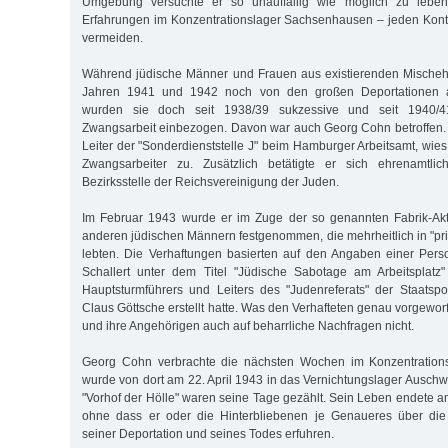
Umgebung versuchte er so unauffällig wie möglich zu lebe
Erfahrungen im Konzentrationslager Sachsenhausen – jeden Kont
vermeiden.
Während jüdische Männer und Frauen aus existierenden Mische
Jahren 1941 und 1942 noch von den großen Deportationen
wurden sie doch seit 1938/39 sukzessive und seit 1940/4
Zwangsarbeit einbezogen. Davon war auch Georg Cohn betroffen. Wi
Leiter der "Sonderdienststelle J" beim Hamburger Arbeitsamt, wies
Zwangsarbeiter zu. Zusätzlich betätigte er sich ehrenamtli
Bezirksstelle der Reichsvereinigung der Juden.
Im Februar 1943 wurde er im Zuge der so genannten Fabrik-Ak
anderen jüdischen Männern festgenommen, die mehrheitlich in "pri
lebten. Die Verhaftungen basierten auf den Angaben einer Person
Schallert unter dem Titel "Jüdische Sabotage am Arbeitsplatz
Hauptsturmführers und Leiters des "Judenreferats" der Staatspol
Claus Göttsche erstellt hatte. Was den Verhafteten genau vorgewor
und ihre Angehörigen auch auf beharrliche Nachfragen nicht.
Georg Cohn verbrachte die nächsten Wochen im Konzentrations
wurde von dort am 22. April 1943 in das Vernichtungslager Auschwi
"Vorhof der Hölle" waren seine Tage gezählt. Sein Leben endete 
ohne dass er oder die Hinterbliebenen je Ge­naueres über di
seiner Deportation und seines Todes erfuhren.