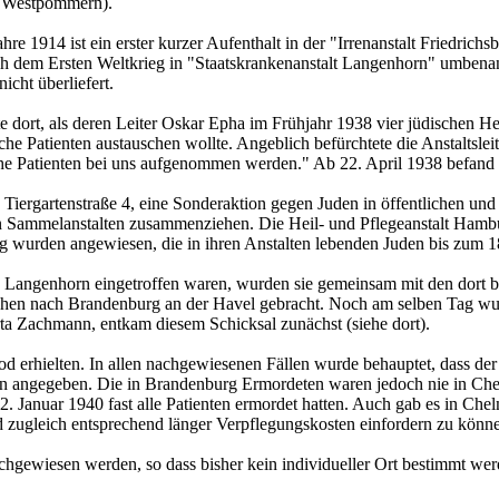
t Westpommern).
Jahre 1914 ist ein erster kurzer Aufenthalt in der "Irrenanstalt Friedri
ch dem Ersten Weltkrieg in "Staatskrankenanstalt Langenhorn" umbenan
icht überliefert.
e dort, als deren Leiter Oskar Epha im Frühjahr 1938 vier jüdischen
che Patienten austauschen wollte. Angeblich befürchtete die Anstaltsle
he Patienten bei uns aufgenommen werden." Ab 22. April 1938 befand 
iergartenstraße 4, eine Sonderaktion gegen Juden in öffentlichen und pr
en Sammelanstalten zusammenziehen. Die Heil- und Pflegeanstalt Ham
 wurden angewiesen, die in ihren Anstalten lebenden Juden bis zum 18
 Langenhorn eingetroffen waren, wurden sie gemeinsam mit den dort ber
hen nach Brandenburg an der Havel gebracht. Noch am selben Tag wur
ta Zachmann, entkam diesem Schicksal zunächst (siehe dort).
 erhielten. In allen nachgewiesenen Fällen wurde behauptet, dass der
hen angegeben. Die in Brandenburg Ermordeten waren jedoch nie in Chelm
12. Januar 1940 fast alle Patienten ermordet hatten. Auch gab es in C
nd zugleich entsprechend länger Verpflegungskosten einfordern zu könn
hgewiesen werden, so dass bisher kein individueller Ort bestimmt wer