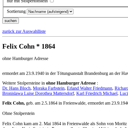
nur mit Stolpertonstein
Sortierung
zurück zur Auswahlliste
Felix Cohn * 1864
ohne Hamburger Adresse
ermordet am 23.9.1940 in der Tötungsanstalt Brandenburg an der Ha
Weitere Stolpersteine in
ohne Hamburger Adresse
:
Dr. Hans Bloch
,
Moraka Farbstein
,
Erland Walter Friedmann
,
Richar
Bronislawa Luise Dorothea Mattersdorf
,
Karl Friedrich Michael
,
Luci
Felix Cohn,
geb. am 2.5.1864 in Freienwalde, ermordet am 23.9.1940
Ohne Stolperstein
Felix Cohn kam am 2. Mai 1864 in Freienwalde als Sohn von Moritz 