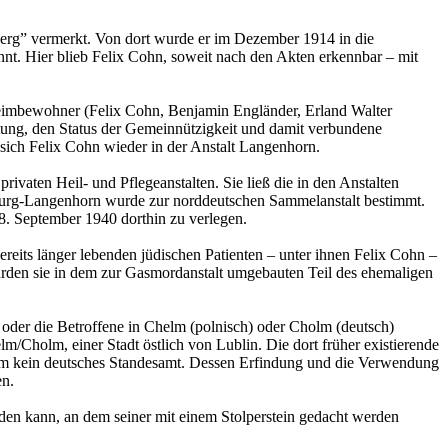
chsberg” vermerkt. Von dort wurde er im Dezember 1914 in die
nt. Hier blieb Felix Cohn, soweit nach den Akten erkennbar – mit
 Heimbewohner (Felix Cohn, Benjamin Engländer, Erland Walter
itung, den Status der Gemeinnützigkeit und damit verbundene
sich Felix Cohn wieder in der Anstalt Langenhorn.
ivaten Heil- und Pflegeanstalten. Sie ließ die in den Anstalten
burg-Langenhorn wurde zur norddeutschen Sammelanstalt bestimmt.
. September 1940 dorthin zu verlegen.
eits länger lebenden jüdischen Patienten – unter ihnen Felix Cohn –
den sie in dem zur Gasmordanstalt umgebauten Teil des ehemaligen
 oder die Betroffene in Chelm (polnisch) oder Cholm (deutsch)
/Cholm, einer Stadt östlich von Lublin. Die dort früher existierende
helm kein deutsches Standesamt. Dessen Erfindung und die Verwendung
en.
den kann, an dem seiner mit einem Stolperstein gedacht werden