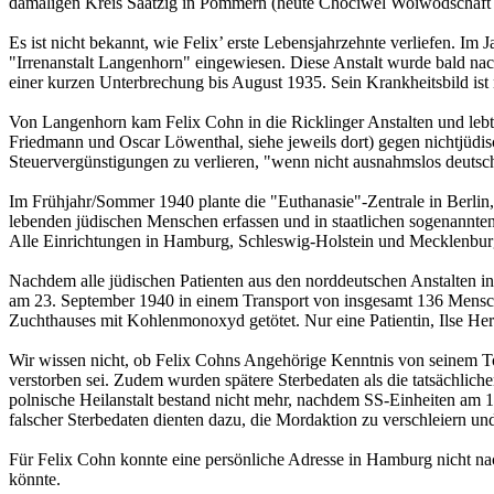
damaligen Kreis Saatzig in Pommern (heute Chociwel Woiwodschaf
Es ist nicht bekannt, wie Felix’ erste Lebensjahrzehnte verliefen. Im 
"Irrenanstalt Langenhorn" eingewiesen. Diese Anstalt wurde bald na
einer kurzen Unterbrechung bis August 1935. Sein Krankheitsbild ist n
Von Langenhorn kam Felix Cohn in die Ricklinger Anstalten und lebt
Friedmann und Oscar Löwenthal, siehe jeweils dort) gegen nichtjüdis
Steuervergünstigungen zu verlieren, "wenn nicht ausnahmslos deutsc
Im Frühjahr/Sommer 1940 plante die "Euthanasie"-Zentrale in Berlin, T
lebenden jüdischen Menschen erfassen und in staatlichen sogenannt
Alle Einrichtungen in Hamburg, Schleswig-Holstein und Mecklenburg
Nachdem alle jüdischen Patienten aus den norddeutschen Anstalten in
am 23. September 1940 in einem Transport von insgesamt 136 Mensc
Zuchthauses mit Kohlenmonoxyd getötet. Nur eine Patientin, Ilse Her
Wir wissen nicht, ob Felix Cohns Angehörige Kenntnis von seinem Tod
verstorben sei. Zudem wurden spätere Sterbedaten als die tatsächlic
polnische Heilanstalt bestand nicht mehr, nachdem SS-Einheiten am 
falscher Sterbedaten dienten dazu, die Mordaktion zu verschleiern u
Für Felix Cohn konnte eine persönliche Adresse in Hamburg nicht nac
könnte.