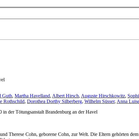
vel
d Guth
,
Martha Havelland
,
Albert Hirsch
,
Auguste Hirschkowitz
,
Soph
e Rothschild
,
Dorothea Dorthy Silberberg
,
Wilhelm Süsser
,
Anna Luis
 in der Tötungsanstalt Brandenburg an der Havel
und Therese Cohn, geborene Cohn, zur Welt. Die Eltern gehörten dem 