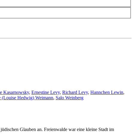
ie Kasarnowsky
,
Ernestine Levy
,
Richard Levy
,
Hannchen Lewin
,
e (Louise Hedwig) Weimann
,
Salo Weinberg
jüdischen Glauben an. Freienwalde war eine kleine Stadt im