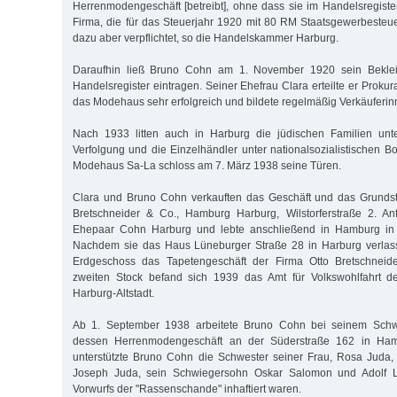
Herrenmodengeschäft [betreibt], ohne dass sie im Handelsregister
Firma, die für das Steuerjahr 1920 mit 80 RM Staatsgewerbesteue
dazu aber verpflichtet, so die Handelskammer Harburg.
Daraufhin ließ Bruno Cohn am 1. November 1920 sein Beklei
Handelsregister eintragen. Seiner Ehefrau Clara erteilte er Proku
das Modehaus sehr erfolgreich und bildete regelmäßig Verkäuferin
Nach 1933 litten auch in Harburg die jüdischen Familien unte
Verfolgung und die Einzelhändler unter nationalsozialistischen
Modehaus Sa-La schloss am 7. März 1938 seine Türen.
Clara und Bruno Cohn verkauften das Geschäft und das Grundst
Bretschneider & Co., Hamburg Harburg, Wilstorferstraße 2. Anf
Ehepaar Cohn Harburg und lebte anschließend in Hamburg in d
Nachdem sie das Haus Lüneburger Straße 28 in Harburg verlass
Erdgeschoss das Tapetengeschäft der Firma Otto Bretschneide
zweiten Stock befand sich 1939 das Amt für Volkswohlfahrt d
Harburg-Altstadt.
Ab 1. September 1938 arbeitete Bruno Cohn bei seinem Sch
dessen Herrenmodengeschäft an der Süderstraße 162 in Ham
unterstützte Bruno Cohn die Schwester seiner Frau, Rosa Juda,
Joseph Juda, sein Schwiegersohn Oskar Salomon und Adolf 
Vorwurfs der "Rassenschande" inhaftiert waren.