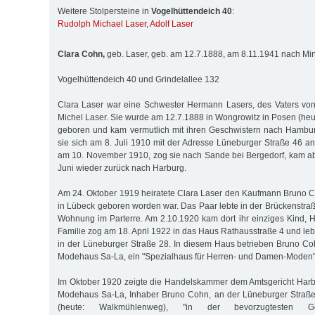
Weitere Stolpersteine in
Vogelhüttendeich 40
:
Rudolph Michael Laser
,
Adolf Laser
Clara Cohn,
geb. Laser, geb. am 12.7.1888, am 8.11.1941 nach Min
Vogelhüttendeich 40 und Grindelallee 132
Clara Laser war eine Schwester Hermann Lasers, des Vaters von
Michel Laser. Sie wurde am 12.7.1888 in Wongrowitz in Posen (heu
geboren und kam vermutlich mit ihren Geschwistern nach Hambur
sie sich am 8. Juli 1910 mit der Adresse Lüneburger Straße 46 an
am 10. November 1910, zog sie nach Sande bei Bergedorf, kam a
Juni wieder zurück nach Harburg.
Am 24. Oktober 1919 heiratete Clara Laser den Kaufmann Bruno 
in Lübeck geboren worden war. Das Paar lebte in der Brückenstraß
Wohnung im Parterre. Am 2.10.1920 kam dort ihr einziges Kind, Hi
Familie zog am 18. April 1922 in das Haus Rathausstraße 4 und le
in der Lüneburger Straße 28. In diesem Haus betrieben Bruno C
Modehaus Sa-La, ein "Spezialhaus für Herren- und Damen-Moden"
Im Oktober 1920 zeigte die Handelskammer dem Amtsgericht Harb
Modehaus Sa-La, Inhaber Bruno Cohn, an der Lüneburger Straß
(heute: Walkmühlenweg), "in der bevorzugtesten Ge