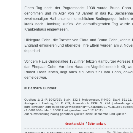
Einen Tag nach der Pogromnacht 1938 wurde Bruno Cohn sel
genommen und im Alter von 48 Jahren in das KZ Sachsenhau
zweimonatiger Haft unter unmenschlichen Bedingungen kehrte 
krank nach Hamburg zurück. Am darauffolgenden Tag wurde er 
Krankenhaus eingewiesen.
Hildegard Cohn, die Tochter von Clara und Bruno Cohn, konnt
England emigrieren und überlebte. Ihre Eltern wurden am 8. No
deportiert.
Vor dem Haus Grindelallee 132, ihrer letzten Hamburger Adresse, l
das Ehepaar Cohn. Vor dem Haus am Vogelhüttendeich 40, wo i
Rudolf Laser lebten, liegt auch ein Stein für Clara Cohn, obwoh
gemeldet war.
© Barbara Günther
Quellen: 1; 2 (R 1942/25); StaH, 332-8 Meldewesen, K4409; StaH, 351-11
Amtsgericht Harburg, VII B 759; Adressbuch 1939, S. 724 (online-Ausgabe
burg.de/subhh-adress/digbib/view;jsessionid=FC74E6B89E07C3E186B4E58
c1:648140&sdid=c1:650817 (eingesehen am 5.12.2011).
Zur Nummerierung häufig genutzter Quellen siehe Recherche und Quellen.
druckansicht
/
Seitenanfang
Der Stolperstein i