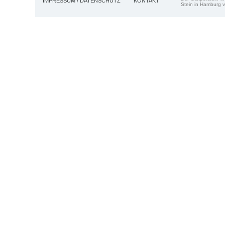
IMPRESSUM / DATENSCHUTZ
KONTAKT
Stein in Hamburg v