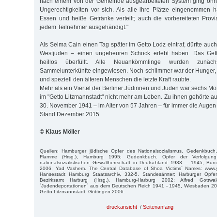
nach einem von der Gemeinde ausgearbeiteten System ging oh
Ungerechtigkeiten vor sich. Als alle ihre Plätze eingenommen 
Essen und heiße Getränke verteilt; auch die vorbereiteten Prov
jedem Teilnehmer ausgehändigt."
Als Selma Cain einen Tag später im Getto Lodz eintraf, dürfte auch
Westjuden – einen ungeheuren Schock erlebt haben. Das Gett
heillos überfüllt. Alle Neuankömmlinge wurden zunächs
Sammelunterkünfte eingewiesen. Noch schlimmer war der Hunger, de
und speziell den älteren Menschen die letzte Kraft raubte.
Mehr als ein Viertel der Berliner Jüdinnen und Juden war sechs Mo
im "Getto Litzmannstadt" nicht mehr am Leben. Zu ihnen gehörte a
30. November 1941 – im Alter von 57 Jahren – für immer die Augen 
Stand Dezember 2015
© Klaus Möller
Quellen: Hamburger jüdische Opfer des Nationalsozialismus. Gedenkbuch
Flamme (Hrsg.), Hamburg 1995; Gedenkbuch. Opfer der Verfolgun
nationalsozialistischen Gewaltherrschaft in Deutschland 1933 – 1945, Bund
2006; Yad Vashem. The Central Database of Shoa Victims´ Names: www.
Hansestadt Hamburg Staatsarchiv, 332-5. Standesämter; Harburger Opfer 
Bezirksamt Harburg (Hrsg.), Hamburg-Harburg 2002; Alfred Gottwa
`Judendeportationen´ aus dem Deutschen Reich 1941 - 1945, Wiesbaden 20
Getto Litzmannstadt, Göttingen 2006.
druckansicht
/
Seitenanfang