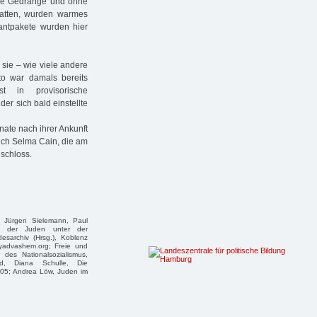
ne Gedränge und ohne
hatten, wurden warmes
iantpakete wurden hier
 sie – wie viele andere
o war damals bereits
t in provisorische
r sich bald einstellte
nate nach ihrer Ankunft
uch Selma Cain, die am
schloss.
, Jürgen Sielemann, Paul
g der Juden unter der
esarchiv (Hrsg.), Koblenz
yadvashem.org; Freie und
des Nationalsozialismus,
ld, Diana Schulle, Die
05; Andrea Löw, Juden im