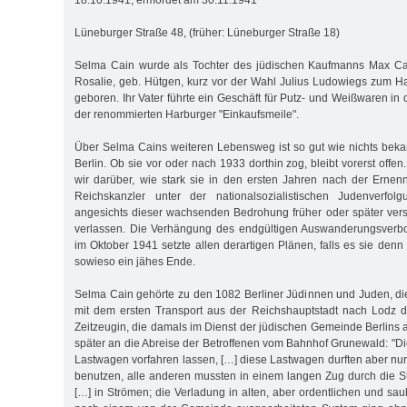
18.10.1941, ermordet am 30.11.1941
Lüneburger Straße 48, (früher: Lüneburger Straße 18)
Selma Cain wurde als Tochter des jüdischen Kaufmanns Max Ca
Rosalie, geb. Hütgen, kurz vor der Wahl Julius Ludowiegs zum H
geboren. Ihr Vater führte ein Geschäft für Putz- und Weißwaren in
der renommierten Harburger "Einkaufsmeile".
Über Selma Cains weiteren Lebensweg ist so gut wie nichts bekann
Berlin. Ob sie vor oder nach 1933 dorthin zog, bleibt vorerst off
wir darüber, wie stark sie in den ersten Jahren nach der Ernen
Reichskanzler unter der nationalsozialistischen Judenverfol
angesichts dieser wachsenden Bedrohung früher oder später ver
verlassen. Die Verhängung des endgültigen Auswanderungsverbo
im Oktober 1941 setzte allen derartigen Plänen, falls es sie den
sowieso ein jähes Ende.
Selma Cain gehörte zu den 1082 Berliner Jüdinnen und Juden, d
mit dem ersten Transport aus der Reichshauptstadt nach Lodz d
Zeitzeugin, die damals im Dienst der jüdischen Gemeinde Berlins ar
später an die Abreise der Betroffenen vom Bahnhof Grunewald: "Di
Lastwagen vorfahren lassen, […] diese Lastwagen durften aber n
benutzen, alle anderen mussten in einem langen Zug durch die St
[…] in Strömen; die Verladung in alten, aber ordentlichen und 