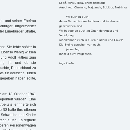
Łódź, Minsk, Riga, Theresienstadt,
Auschwitz, Chelmno, Majdanek, Sobibor, Treblinka ..
Wir suchen euch,
in und seiner Ehefrau
deren Namen in den Archiven und im Himmel
arburger Bürgermeister
geschrieben sind.
Wir begegnen euch an Orten der Angst und
 der Lüneburger Straße,
Verfolgung,
wir erkennen euch in euren Kindern und Enkeln.
Die Steine sprechen von euch,
t. Sie lebte später in
jeden Tag.
en. Ebenso wenig wissen
Ihr seid nicht vergessen.
nung Adolf Hitlers zum
gung litt, und ob sie
Inge Grolle
suchte, Deutschland zu
ts für deutsche Juden
n gegeben haben sollte,
ie am 18. Oktober 1941
eportiert wurden. Eine
beitete, erinnerte sich
e SS hatte ihre offenen
ur Schwache und Kinder
adt laufen. Es regnete
sauberen Personenwagen