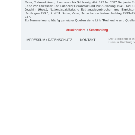
Reiss, Todeserklärung; Landesarchiv Schleswig, Abt. 377 Nr. 5587 Benjamin En
Ende von Strecknitz. Die Lübecker Heilanstalt und ihre Auflösung 1941, Kiel 1
Joachim (Hrsg.), Nationalsozialistische Euthanasieverbrechen und Einricht
Reutlingen 1997, S. 201f. Sutter, Peter, Der sinkende Petrus. Rickling 1933–19
247.
Zur Nummerierung häufig genutzter Quellen siehe Link "Recherche und Quelle
druckansicht
/
Seitenanfang
Der Stolperstein i
IMPRESSUM / DATENSCHUTZ
KONTAKT
Stein in Hamburg v