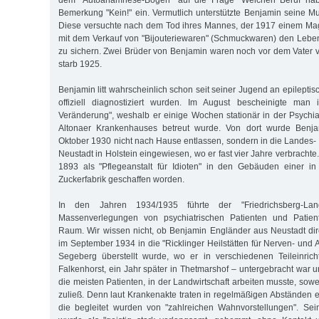
dem "Autoanamnese-Bogen" auf die Frage "Welchen Beruf hab
Bemerkung "Kein!" ein. Vermutlich unterstützte Benjamin seine Mu
Diese versuchte nach dem Tod ihres Mannes, der 1917 einem Mag
mit dem Verkauf von "Bijouteriewaren" (Schmuckwaren) den Leben
zu sichern. Zwei Brüder von Benjamin waren noch vor dem Vater ve
starb 1925.
Benjamin litt wahrscheinlich schon seit seiner Jugend an epileptis
offiziell diagnostiziert wurden. Im August bescheinigte man
Veränderung", weshalb er einige Wochen stationär in der Psychia
Altonaer Krankenhauses betreut wurde. Von dort wurde Benj
Oktober 1930 nicht nach Hause entlassen, sondern in die Landes- 
Neustadt in Holstein eingewiesen, wo er fast vier Jahre verbrachte
1893 als "Pflegeanstalt für Idioten" in den Gebäuden einer 
Zuckerfabrik geschaffen worden.
In den Jahren 1934/1935 führte der "Friedrichsberg-La
Massenverlegungen von psychiatrischen Patienten und Patie
Raum. Wir wissen nicht, ob Benjamin Engländer aus Neustadt di
im September 1934 in die "Ricklinger Heilstätten für Nerven- und 
Segeberg überstellt wurde, wo er in verschiedenen Teileinric
Falkenhorst, ein Jahr später in Thetmarshof – untergebracht war 
die meisten Patienten, in der Landwirtschaft arbeiten musste, sow
zuließ. Denn laut Krankenakte traten in regelmäßigen Abständen ep
die begleitet wurden von "zahlreichen Wahnvorstellungen". Sei