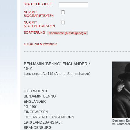
STADTTEILSUCHE
NUR MIT
BIOGRAFIETEXTEN
NUR MIT
STOLPERTONSTEIN
SORTIERUNG
zurück zur Auswahlliste
BENJAMIN 'BENNO' ENGLÄNDER *
1901
Lerchenstraße 115 (Altona, Sternschanze)
HIER WOHNTE
BENJAMIN ’BENNO’
ENGLÄNDER
JG. 1901
EINGEWIESEN
’HEILANSTALT’ LANGENHORN
Benjamin En
1940 LANDESANSTALT
© Staatsarc
BRANDENBURG