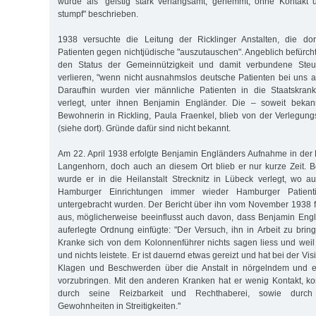
wurde als "geistig stark verlangsamt, gehemmt, ohne Kontakt u
stumpf" beschrieben.
1938 versuchte die Leitung der Ricklinger Anstalten, die do
Patienten gegen nichtjüdische "auszutauschen". Angeblich befürchte
den Status der Gemeinnützigkeit und damit verbundene Steu
verlieren, "wenn nicht ausnahmslos deutsche Patienten bei uns
Daraufhin wurden vier männliche Patienten in die Staatskran
verlegt, unter ihnen Benjamin Engländer. Die – soweit bekan
Bewohnerin in Rickling, Paula Fraenkel, blieb von der Verlegu
(siehe dort). Gründe dafür sind nicht bekannt.
Am 22. April 1938 erfolgte Benjamin Engländers Aufnahme in der H
Langenhorn, doch auch an diesem Ort blieb er nur kurze Zeit. 
wurde er in die Heilanstalt Strecknitz in Lübeck verlegt, wo au
Hamburger Einrichtungen immer wieder Hamburger Patient
untergebracht wurden. Der Bericht über ihn vom November 1938 fie
aus, möglicherweise beeinflusst auch davon, dass Benjamin Englä
auferlegte Ordnung einfügte: "Der Versuch, ihn in Arbeit zu brin
Kranke sich von dem Kolonnenführer nichts sagen liess und weil
und nichts leistete. Er ist dauernd etwas gereizt und hat bei der V
Klagen und Beschwerden über die Anstalt in nörgelndem und e
vorzubringen. Mit den anderen Kranken hat er wenig Kontakt, k
durch seine Reizbarkeit und Rechthaberei, sowie durch
Gewohnheiten in Streitigkeiten."