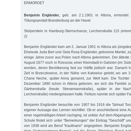
ERMORDET
Benjamin Engländer,
geb. am 2.1.1901 in Altona, ermordet 
Tötungsanstalt Brandenburg an der Havel
Stolperstein in Hamburg-Sternschanze, Lerchenstraße 115
(ehem
2)
Benjamin Engländer kam am 2. Januar 1901 in Altona als jüngste
Eheleute Juda Berl und Gela Rosa Engländer, geborene Mantel, zur
einige Jahre zuvor aus Polen nach Altona gekommen. Der älteste 
August 1877 noch in Rzeszow, einer Kleinstadt in Galizien (im Sü
worden, deren Bevölkerung fast zur Hälfte jüdisch war. Danach ha
Zeit in Brzeczkowice, in der Nähe von Katowice gelebt, wo am 3
Chane Neche, später Anna genannt, zur Welt kam. Die Tochter
Dezember 1890 schon in Altona geboren, wo sich die Familie zu
Gärtnerstraße (heute: Stresemannstraße), später in der Nacht
Lerchenstraße) niedergelassen hatte. Feitsze nannte sich später Fa
Benjamin Engländer besuchte von 1907 bis 1916 die Talmud Tor
eigener Aussage das Lernen leichtfiel. Ob er anschließend eine 
einer regelmäßigen Arbeit nachging, ist unklar. Auf dem Abgangsz
Schule findet sich unter "Bemerkungen" der Eintrag "Geschäft" un
von 1938 wird als Beruf "Kaufmann" angegeben. Benjamin Englän