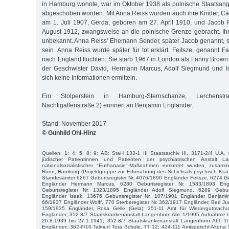
in Hamburg wohnte, war im Oktober 1938 als polnische Staatsan
abgeschoben worden. Mit Anna Reiss wurden auch ihre Kinder, Cäc
am 1. Juli 1907, Gerda, geboren am 27. April 1910, und Jacob 
August 1912, zwangsweise an die polnische Grenze gebracht. Ihr 
unbekannt. Anna Reiss’ Ehemann Sender, später Jacob genannt, s
sein. Anna Reiss wurde später für tot erklärt. Feitsze, genannt Fa
nach England flüchten. Sie starb 1967 in London als Fanny Brown
der Geschwister David, Hermann Marcus, Adolf Siegmund und I
sich keine Informationen ermitteln.
Ein Stolperstein in Hamburg-Sternschanze, Lerchens
Nachtigallenstraße 2) erinnert an Benjamin Engländer.
Stand: November 2017
© Gunhild Ohl-Hinz
Quellen: 1; 4; 5; 8; 9; AB; StaH 133-1 III Staatsarchiv III, 3171-2/4 U.A. 
jüdischer Patientinnen und Patienten der psychiatrischen Anstalt L
nationalsozialistischer "Euthanasie"-Maßnahmen ermordet wurden, zusamm
Rönn, Hamburg (Projektgruppe zur Erforschung des Schicksals psychisch Kra
Standesämter 6267 Geburtsregister Nr. 4076/1890 Engländer Feitsze, 6274 Ge
Engländer Hermann Marcus, 6280 Geburtsregister Nr. 1583/1893 Eng
Geburtsregister Nr. 1323/1895 Engländer Adolf Siegmund, 6289 Geburt
Engländer Isaak, 13676 Geburtsregister Nr. 107/1901 Engländer Benjamin
66/1937 Engländer Wolff, 770 Sterberegister Nr. 362/1917 Engländer, Berl Jud
159/1935 Engländer, Rosa Gelle (Gela); 351-11 Amt für Wiedergutmach
Engländer; 352-8/7 Staatskrankenanstalt Langenhorn Abl. 1/1995 Aufnahm
26.8.1939 bis 27.1.1941; 352-8/7 Staatskrankenanstalt Langenhorn Abl. 
Engländer; 362-6/10 Talmud Tora Schule, TT 12; 424-111 Amtsgericht Alton