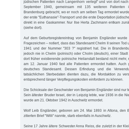
jüdischen Patienten nach Langenhorn verlegt" und von dort nac
September 1940, gemeinsam mit 135 weiteren Patienten in
Brandenburg gebracht, wo er noch am selben Tag ermordet wurde
der erste "Euthanasie"-Transport und die erste Deportation jüdis
direkt in eine Gaskammer. Nur Ilse Herta Zachmann entkam zunä
(siehe dort).
Auf dem Geburtsregistereintrag von Benjamin Engländer wurde
Fragezeichen – notiert, dass das Standesamt Chelm II seinen Tod 
1941 und der Nummer "303 ?" registriert hat. Die in Branden
jedoch nie in Chelm (polnisch) oder Cholm (deutsch), einer Stadt 
dort früher existierende polnische Heilanstalt bestand nicht meh
am 12. Januar 1940 fast alle Patienten ermordet hatten. Auch
deutsches Standesamt. Dessen Erfindung und die Verwendu
tatsächlichen Sterbedaten dienten dazu, die Mordaktion zu ver
entsprechend länger Verpflegungskosten einfordern zu können.
Die Schicksale der Geschwister von Benjamin Engländer sind nur t
Sein ältester Bruder Israel, der in Leipzig lebte, war 1936 in die 
wurde am 21. Oktober 1942 in Auschwitz ermordet.
Wolf Leib Engländer, geboren am 24. Mai 1893 in Altona, den
zitierten Brief "Willi" nannte, starb ebenfalls in Auschwitz.
Seine 17 Jahre ältere Schwester Anna Reiss, die zuletzt in der Kl