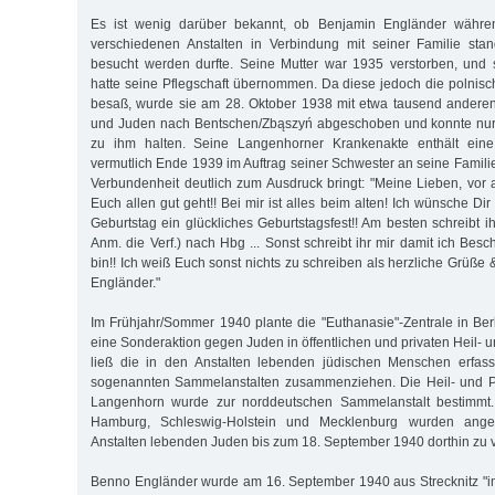
Es ist wenig darüber bekannt, ob Benjamin Engländer währen
verschiedenen Anstalten in Verbindung mit seiner Familie sta
besucht werden durfte. Seine Mutter war 1935 verstorben, und
hatte seine Pflegschaft übernommen. Da diese jedoch die polnisc
besaß, wurde sie am 28. Oktober 1938 mit etwa tausend ander
und Juden nach Bentschen/Zbąszyń abgeschoben und konnte nur n
zu ihm halten. Seine Langenhorner Krankenakte enthält eine 
vermutlich Ende 1939 im Auftrag seiner Schwester an seine Famili
Verbundenheit deutlich zum Ausdruck bringt: "Meine Lieben, vor a
Euch allen gut geht!! Bei mir ist alles beim alten! Ich wünsche Di
Geburtstag ein glückliches Geburtstagsfest!! Am besten schreibt ihr
Anm. die Verf.) nach Hbg ... Sonst schreibt ihr mir damit ich Bes
bin!! Ich weiß Euch sonst nichts zu schreiben als herzliche Grüße
Engländer."
Im Frühjahr/Sommer 1940 plante die "Euthanasie"-Zentrale in Berl
eine Sonderaktion gegen Juden in öffentlichen und privaten Heil- u
ließ die in den Anstalten lebenden jüdischen Menschen erfass
sogenannten Sammelanstalten zusammenziehen. Die Heil- und P
Langenhorn wurde zur norddeutschen Sammelanstalt bestimmt. 
Hamburg, Schleswig-Holstein und Mecklenburg wurden angew
Anstalten lebenden Juden bis zum 18. September 1940 dorthin zu 
Benno Engländer wurde am 16. September 1940 aus Strecknitz "i