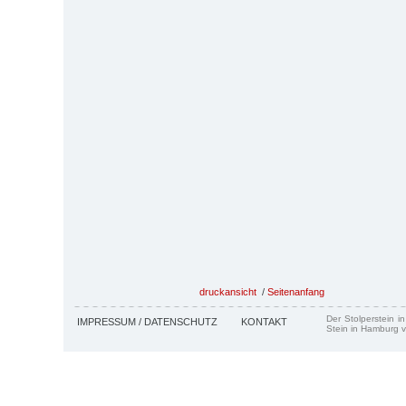
druckansicht
/
Seitenanfang
Der Stolperstein i
IMPRESSUM / DATENSCHUTZ
KONTAKT
Stein in Hamburg v