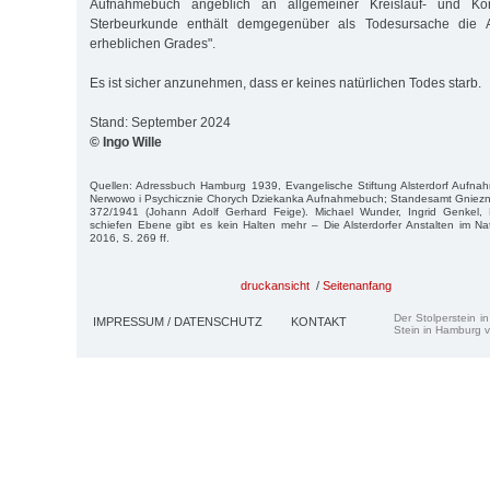
Aufnahmebuch angeblich an allgemeiner Kreislauf- und Kör
Sterbeurkunde enthält demgegenüber als Todesursache die 
erheblichen Grades".
Es ist sicher anzunehmen, dass er keines natürlichen Todes starb.
Stand: September 2024
© Ingo Wille
Quellen: Adressbuch Hamburg 1939, Evangelische Stiftung Alsterdorf Aufnah
Nerwowo i Psychicznie Chorych Dziekanka Aufnahmebuch; Standesamt Gniezno
372/1941 (Johann Adolf Gerhard Feige). Michael Wunder, Ingrid Genkel, 
schiefen Ebene gibt es kein Halten mehr – Die Alsterdorfer Anstalten im Nati
2016, S. 269 ff.
druckansicht
/
Seitenanfang
Der Stolperstein i
IMPRESSUM / DATENSCHUTZ
KONTAKT
Stein in Hamburg v