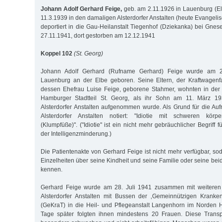
Johann Adolf Gerhard Feige,
geb. am 2.11.1926 in Lauenburg (
11.3.1939 in den damaligen Alsterdorfer Anstalten (heute Evangelisc
deportiert in die Gau-Heilanstalt Tiegenhof (Dziekanka) bei Gne
27.11.1941, dort gestorben am 12.12.1941
Koppel 102
(St. Georg)
Johann Adolf Gerhard (Rufname Gerhard) Feige wurde am 
Lauenburg an der Elbe geboren. Seine Eltern, der Kraftwagenf
dessen Ehefrau Luise Feige, geborene Stahmer, wohnten in der
Hamburger Stadtteil St. Georg, als ihr Sohn am 11. März 1
Alsterdorfer Anstalten aufgenommen wurde. Als Grund für die A
Alsterdorfer Anstalten notiert: "Idiotie mit schweren körpe
(Klumpfüße)". ("Idiotie" ist ein nicht mehr gebräuchlicher Begriff
der Intelligenzminderung.)
Die Patientenakte von Gerhard Feige ist nicht mehr verfügbar, so
Einzelheiten über seine Kindheit und seine Familie oder seine beid
kennen.
Gerhard Feige wurde am 28. Juli 1941 zusammen mit weitere
Alsterdorfer Anstalten mit Bussen der ‚Gemeinnützigen Krankent
(GeKraT) in die Heil- und Pflegeanstalt Langenhorn im Norden 
Tage später folgten ihnen mindestens 20 Frauen. Diese Trans