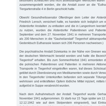
besonders schwachen und nicht arbeitsfähigen Menschen waren
zusammengestellt worden, die die Anstalt zuvor an die "Euthan
Tiergartenstraße 4 in Berlin geschickt hatte.
Obwohl Gesundheitssenator Ofterdinger dem Leiter der Alsterdo
Friedrich Lensch, versichert hatte, es handele sich lediglich um
Alsterdorfer Anstalten zu entlasten und die in Langenhorn leerst
zu nutzen, wurden die Alsterdorfer Patientinnen und Patien
September und dem 27. November 1941 in mehreren Transporte
als 200 Menschen in die "Gauheilanstalt" Tiegenhof abtransporti
Gedenkbuch Euthanasie lassen sich 206 Personen nachweisen.)
Die psychiatrische Anstalt Dziekanka in der Nähe von Gnesen w
der deutschen Wehrmacht besetzt worden und hatte die Bezeich
Tiegenhof" erhalten. Bis zum Sommer/Herbst 1941 ermordeten d
die polnischen Patientinnen und Patienten in mehreren Aktion
Transporte in Tiegenhof eingetroffen waren, traf dieses Schicksa
getötet durch Überdosierung von Medikamenten sowie durch Verw
In den Tiegenhofer Unterkünften befanden sich separate Tötung
wehrlosen und entkräfteten Opfern tödliche Mittel injiziert, mittels 
aufgelöst in Suppe verabreicht wurden.
Nach dem Aufnahmebuch der Anstalt Tiegenhof wurde Gerhar
November 1941 aufgenommen. Er starb nur 15 Tage später am 12.
12.12.1942 wie auf dem Stolperstein eingraviert), laut Eint