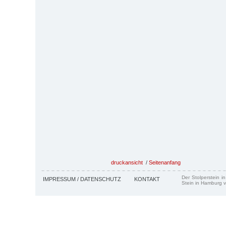
druckansicht
/
Seitenanfang
Der Stolperstein i
IMPRESSUM / DATENSCHUTZ
KONTAKT
Stein in Hamburg v