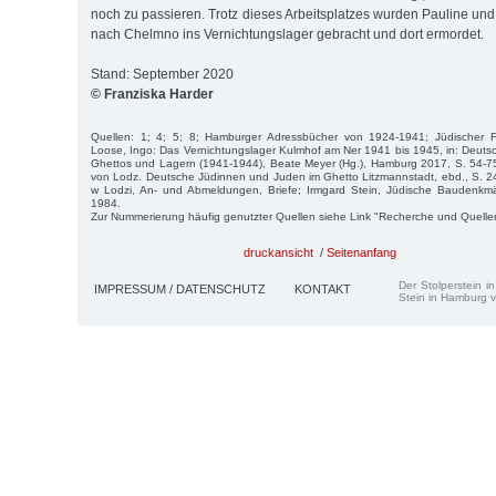
noch zu passieren. Trotz dieses Arbeitsplatzes wurden Pauline und
nach Chelmno ins Vernichtungslager gebracht und dort ermordet.
Stand: September 2020
© Franziska Harder
Quellen: 1; 4; 5; 8; Hamburger Adressbücher von 1924-1941; Jüdischer Fri
Loose, Ingo: Das Vernichtungslager Kulmhof am Ner 1941 bis 1945, in: Deut
Ghettos und Lagern (1941-1944), Beate Meyer (Hg.), Hamburg 2017, S. 54-75
von Lodz. Deutsche Jüdinnen und Juden im Ghetto Litzmannstadt, ebd., S. 
w Lodzi, An- und Abmeldungen, Briefe; Irmgard Stein, Jüdische Baudenkm
1984.
Zur Nummerierung häufig genutzter Quellen siehe Link "Recherche und Quelle
druckansicht
/
Seitenanfang
Der Stolperstein i
IMPRESSUM / DATENSCHUTZ
KONTAKT
Stein in Hamburg v