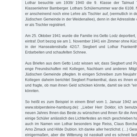
Lothar besuchte um 1939/ 1940 die 9. Klasse der Talmud 
Klassenlehrer Bamberger. Lothars Schülernummer war die 6108.
er anscheinend noch eine Lehre als Tischler auf, (vermutlich in de
Jüdischen Gemeinde in der Weidenallee), denn in der Adressliste
er als Tischler registriert.
Am 25. Oktober 1941 wurde die Familie ins Getto Lodz deportiert,
eintraf. Dort bezog sie am 1. November 1941 ein Zimmer ohne Kü
in der Hanseatenstraße 42/17. Siegbert und Lothar Frankenth
Erdarbeiten und schaufelten Schnee.
Aus Briefen aus dem Getto Lodz wissen wir, dass Siegbert und Pa
enge Freundschaften mit Kollegen, Nachbarn und anderen Mitg
Jüdischen Gemeinde pflegten. In einigen Schreiben zum Neujah
Kollegen daheim berichtet Siegbert Frankenthal, dass es ihnen 
und fragte, ob man ihnen Geld schicken könnte, damit sie sich "e
könnten.
So heißt es zum Beispiel in einem Brief vom 1. Januar 1942 an
www.stolpersteine-hamburg.de): ,,Lieber Herr Doktor, ich benu
neuen Jahres Ihnen das Beste zu wünschen und Ihnen für die An
einige Schüler anlässlich des Lichterfestes an mich geschrieben h
auch im Namen von Lothar besonders Inge Reiss, Claus Borchar
Arno Zimack und Hilde Dublon. Ich danke aller herzlichst. (…) Ges
einigermaßen, aber die Witterung ist nasskalt und es schneit fa