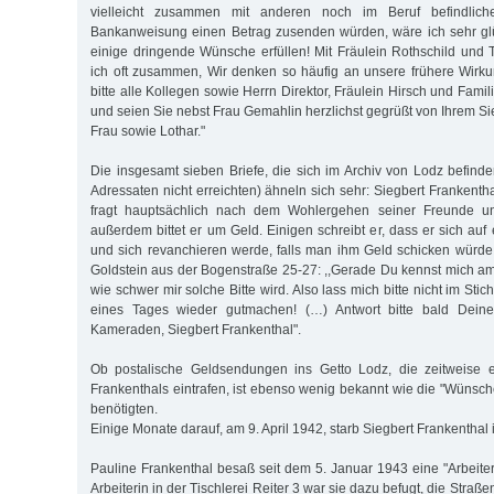
vielleicht zusammen mit anderen noch im Beruf befindlich
Bankanweisung einen Betrag zusenden würden, wäre ich sehr glü
einige dringende Wünsche erfüllen! Mit Fräulein Rothschild un
ich oft zusammen, Wir denken so häufig an unsere frühere Wirku
bitte alle Kollegen sowie Herrn Direktor, Fräulein Hirsch und Famil
und seien Sie nebst Frau Gemahlin herzlichst gegrüßt von Ihrem S
Frau sowie Lothar."
Die insgesamt sieben Briefe, die sich im Archiv von Lodz befinde
Adressaten nicht erreichten) ähneln sich sehr: Siegbert Frankentha
fragt hauptsächlich nach dem Wohlergehen seiner Freunde u
außerdem bittet er um Geld. Einigen schreibt er, dass er sich au
und sich revanchieren werde, falls man ihm Geld schicken würde,
Goldstein aus der Bogenstraße 25-27: ,,Gerade Du kennst mich a
wie schwer mir solche Bitte wird. Also lass mich bitte nicht im Stich
eines Tages wieder gutmachen! (…) Antwort bitte bald Deine
Kameraden, Siegbert Frankenthal".
Ob postalische Geldsendungen ins Getto Lodz, die zeitweise er
Frankenthals eintrafen, ist ebenso wenig bekannt wie die "Wünsche
benötigten.
Einige Monate darauf, am 9. April 1942, starb Siegbert Frankenthal 
Pauline Frankenthal besaß seit dem 5. Januar 1943 eine "Arbeiterl
Arbeiterin in der Tischlerei Reiter 3 war sie dazu befugt, die Stra