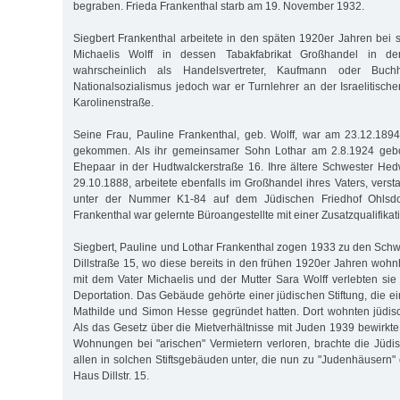
begraben. Frieda Frankenthal starb am 19. November 1932.
Siegbert Frankenthal arbeitete in den späten 1920er Jahren bei
Michaelis Wolff in dessen Tabakfabrikat Großhandel in de
wahrscheinlich als Handelsvertreter, Kaufmann oder Buchh
Nationalsozialismus jedoch war er Turnlehrer an der Israelitisch
Karolinenstraße.
Seine Frau, Pauline Frankenthal, geb. Wolff, war am 23.12.189
gekommen. Als ihr gemeinsamer Sohn Lothar am 2.8.1924 gebo
Ehepaar in der Hudtwalckerstraße 16. Ihre ältere Schwester He
29.10.1888, arbeitete ebenfalls im Großhandel ihres Vaters, versta
unter der Nummer K1-84 auf dem Jüdischen Friedhof Ohlsdo
Frankenthal war gelernte Büroangestellte mit einer Zusatzqualifikati
Siegbert, Pauline und Lothar Frankenthal zogen 1933 zu den Schwi
Dillstraße 15, wo diese bereits in den frühen 1920er Jahren wo
mit dem Vater Michaelis und der Mutter Sara Wolff verlebten sie 
Deportation. Das Gebäude gehörte einer jüdischen Stiftung, die ei
Mathilde und Simon Hesse gegründet hatten. Dort wohnten jüdisch
Als das Gesetz über die Mietverhältnisse mit Juden 1939 bewirkte
Wohnungen bei "arischen" Vermietern verloren, brachte die Jüd
allen in solchen Stiftsgebäuden unter, die nun zu "Judenhäusern"
Haus Dillstr. 15.