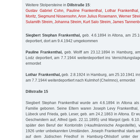
Weitere Stolpersteine in
Dillstraße 15
:
Gustav Gabriel Cohn
,
Pauline Frankenthal
,
Lothar Frankenthal
Moritz
,
Siegmund Nissensohn
,
Aron Julius Rosemann
,
Werner Stre
Sulamith Streim
,
Johanna Streim
,
Kurt Salo Streim
,
James Tannenb
Siegbert Stephan Frankenthal,
geb. 4.6.1894 in Altona, am 25.1
deportiert, dort am 9.4.1942 umgekommen
Pauline Frankenthal,
geb. Wolff am 23.12.1894 in Hamburg, am
Lodz deportiert, am 7.7.1944 weiterdeportiert ins Vernichtungsla
ermordet
Lothar Frankenthal,
geb. 2.8.1924 in Hamburg, am 25.10.1941 ins 
am 7.7.1944 weiterdeportiert nach Kulmhof (Chelmno), ermordet
Dillstraße 15
Siegbert Stephan Frankenthal wurde am 4.6.1894 in Altona als
Familie geboren. Seine Eltern waren Joseph Levy Frankenthal,
Lübeck und Frieda, geb. Leser, geb. am 24.2.1863 in Altona. Er w
Geschwistern auf, Alfred (geb. 22.11.1895) und Margot (geb. 6.10
später den Beruf der Kontoristin (=kaufmännische Angestellte), v
1926 unter unbekannten Umständen. Joseph Frankenthal starb am 
auf dem Jüdischen Friedhof in Hamburg-Ohlsdorf unter de