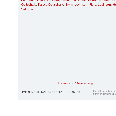
Freimann
,
Julius Gottschalk
,
Minna Gottschalk
,
Hermann Samuel Go
Gottschalk
,
Karola Gottschalk
,
Erwin Levinson
,
Flora Levinson
,
H
Seligmann
druckansicht
/
Seitenanfang
Der Stolperstein i
IMPRESSUM / DATENSCHUTZ
KONTAKT
Stein in Hamburg v