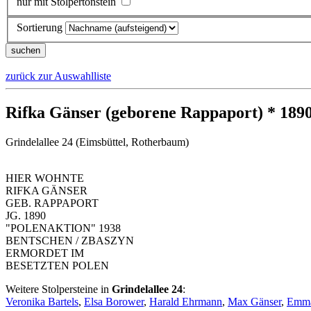
nur mit Stolpertonstein
Sortierung
zurück zur Auswahlliste
Rifka Gänser (geborene Rappaport) * 189
Grindelallee 24 (Eimsbüttel, Rotherbaum)
HIER WOHNTE
RIFKA GÄNSER
GEB. RAPPAPORT
JG. 1890
"POLENAKTION" 1938
BENTSCHEN / ZBASZYN
ERMORDET IM
BESETZTEN POLEN
Weitere Stolpersteine in
Grindelallee 24
:
Veronika Bartels
,
Elsa Borower
,
Harald Ehrmann
,
Max Gänser
,
Emma