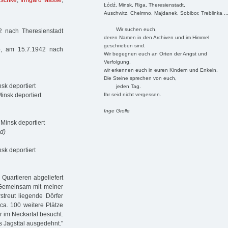
aschke
,
Irmgard Masse
,
Łódź, Minsk, Riga, Theresienstadt,
Auschwitz, Chelmno, Majdanek, Sobibor, Treblinka ..
Wir suchen euch,
 nach Theresienstadt
deren Namen in den Archiven und im Himmel
geschrieben sind.
o, am 15.7.1942 nach
Wir begegnen euch an Orten der Angst und
Verfolgung,
wir erkennen euch in euren Kindern und Enkeln.
Die Steine sprechen von euch,
k deportiert
jeden Tag.
Ihr seid nicht vergessen.
insk deportiert
Inge Grolle
Minsk deportiert
d)
sk deportiert
Quartieren abgeliefert
 Gemeinsam mit meiner
treut liegende Dörfer
 ca. 100 weitere Plätze
r im Neckartal besucht.
s Jagsttal ausgedehnt."