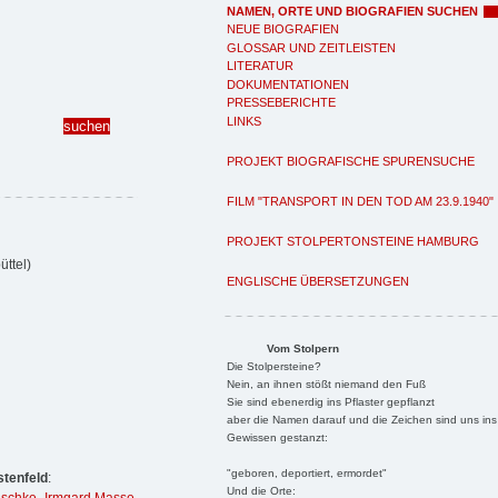
NAMEN, ORTE UND BIOGRAFIEN SUCHEN
NEUE BIOGRAFIEN
GLOSSAR UND ZEITLEISTEN
LITERATUR
DOKUMENTATIONEN
PRESSEBERICHTE
LINKS
PROJEKT BIOGRAFISCHE SPURENSUCHE
FILM "TRANSPORT IN DEN TOD AM 23.9.1940"
PROJEKT STOLPERTONSTEINE HAMBURG
ttel)
ENGLISCHE ÜBERSETZUNGEN
Vom Stolpern
Die Stolpersteine?
Nein, an ihnen stößt niemand den Fuß
Sie sind ebenerdig ins Pflaster gepflanzt
aber die Namen darauf und die Zeichen sind uns ins
Gewissen gestanzt:
"geboren, deportiert, ermordet"
tenfeld
:
Und die Orte: