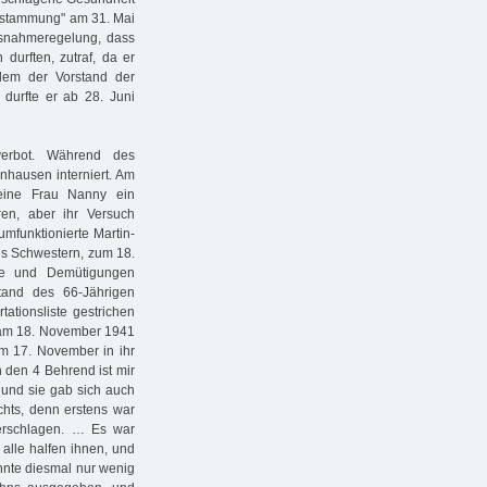
Abstammung" am 31. Mai
 Ausnahmeregelung, dass
durften, zutraf, da er
chdem der Vorstand der
durfte er ab 28. Juni
erbot. Während des
nhausen interniert. Am
eine Frau Nanny ein
en, aber ihr Versuch
mfunktionierte Martin-
nds Schwestern, zum 18.
te und Demütigungen
stand des 66-Jährigen
ationsliste gestrichen
 am 18. November 1941
am 17. November in ihr
n den 4 Behrend ist mir
 und sie gab sich auch
chts, denn erstens war
erschlagen. … Es war
alle halfen ihnen, und
nnte diesmal nur wenig