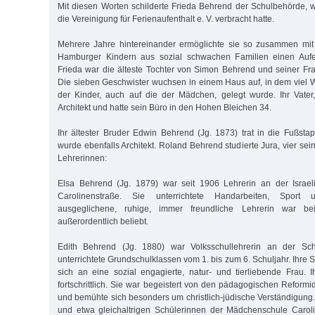
Mit diesen Worten schilderte Frieda Behrend der Schulbehörde, wi
die Vereinigung für Ferienaufenthalt e. V. verbracht hatte.
Mehrere Jahre hintereinander ermöglichte sie so zusammen mit 
Hamburger Kindern aus sozial schwachen Familien einen Aufe
Frieda war die älteste Tochter von Simon Behrend und seiner Fr
Die sieben Ge­schwister wuchsen in einem Haus auf, in dem viel W
der Kinder, auch auf die der Mädchen, gelegt wurde. Ihr Vate
Architekt und hatte sein Büro in den Hohen Bleichen 34.
Ihr ältester Bruder Edwin Behrend (Jg. 1873) trat in die Fußsta
wurde ebenfalls Architekt. Roland Behrend studierte Jura, vier s
Lehrerinnen:
Elsa Behrend (Jg. 1879) war seit 1906 Lehrerin an der Israeli
Carolinenstraße. Sie unterrichtete Handarbeiten, Sport
ausgeglichene, ruhige, immer freundliche Lehrerin war be
außerordentlich beliebt.
Edith Behrend (Jg. 1880) war Volksschullehrerin an der Schu
unterrichtete Grundschulklassen vom 1. bis zum 6. Schuljahr. Ihre 
sich an eine sozial engagierte, natur- und tierliebende Frau. I
fortschrittlich. Sie war begeistert von den pädagogischen Reform
und bemühte sich besonders um christlich-jüdische Verständigung.
und etwa gleichaltrigen Schülerinnen der Mädchenschule Carol