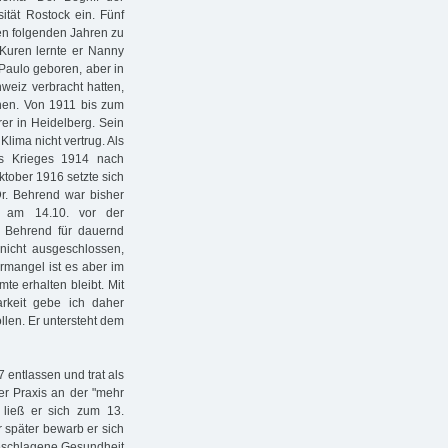
tät Rostock ein. Fünf
den folgenden Jahren zu
Kuren lernte er Nanny
Paulo geboren, aber in
eiz verbracht hatten,
chen. Von 1911 bis zum
rer in Heidelberg. Sein
lima nicht vertrug. Als
es Krieges 1914 nach
ktober 1916 setzte sich
 Dr. Behrend war bisher
r am 14.10. vor der
. Behrend für dauernd
 nicht ausgeschlossen,
rmangel ist es aber im
te erhalten bleibt. Mit
rkeit gebe ich daher
llen. Er untersteht dem
 entlassen und trat als
er Praxis an der "mehr
, ließ er sich zum 13.
 später bewarb er sich
geschlagene Gesundheit