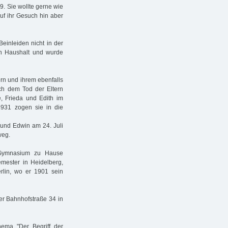
9. Sie wollte gerne wie
uf ihr Gesuch hin aber
einleiden nicht in der
en Haushalt und wurde
rn und ihrem ebenfalls
ch dem Tod der Eltern
 Frieda und Edith im
1931 zogen sie in die
 und Edwin am 24. Juli
weg.
-Gymnasium zu Hause
emester in Heidelberg,
rlin, wo er 1901 sein
er Bahnhofstraße 34 in
hema "Der Begriff der