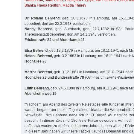
Rahel Brüh
,
Julie Cahn
,
Hildegard Czyzyk
,
Ilse Frensdorff
,
Alice M
Blanka Frieda Redlich
,
Magda Thürey
Dr. Roland Behrend,
geb. 20.3.1875 in Hamburg, am 15.7.1942
deportiert, dort am 22.3.1943 verstorben
Nanny Behrend,
geb. Auerbach, geb. 27.7.1882 in São Paul
Theresienstadt deportiert, dort am 24.1.1943 verstorben.
Frickestraße 24 und Alsterkamp 43
Elsa Behrend,
geb.13.2.1879 in Hamburg, am 18.11.1941 nach Mins
Helene Behrend,
geb. 3.2.1883 in Hamburg, am 18.11.1941 nach M
Hochallee 23
Martha Behrend,
geb. 3.12.1881 in Hamburg, am 18.11.1941 nach 
Hochallee 23 und Bundesstraße 78
(Gymnasium Emilie-Wüstenfel
Edith Behrend,
geb. 24.5.1880 in Hamburg, am 8.11.1941 nach Min
Abendrothsweg 19
"Nachdem am Abend des zweiten Reisetages alle Kinder in ihren 
waren, begann am dritten Tag meines Urlaubs die Werbearbeit.
Schwester Edith Behrend habe ich in 21 Tagen 45 ziemlich zers
besucht. In dieser Zeit sind 180 feste Plätze geworben. Auf noch
hoffen wir warten zu dürfen. In früheren Jahren haben wir nur Dörfe
In diesem Jahr haben wir unsere Tätigkeit auf das Donautal und da