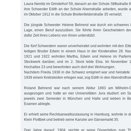
Laura Nemitz im Grindelhof 59, danach an der Schule Stiftsstraße 6
ihre Schwester Edith an der Schule Alsenstraße arbeiten, wurde a
im Oktober 1912 in die Schule Breitenfelderstraße 35 versetzt.
Die jüngste Schwester Helene Behrend war durch ein schweres B
Lage, einen Beruf auszuüben. Sie führte ihren Geschwistern d
dafür Zeit ihres Lebens von ihnen unterstützt.
Die fünf Schwestern waren unverheiratet und wohnten mit den Elte
ledigen Bruder Edwin in einem Haus in der Klosterallee 28. Na
1921 und 1922 wohnten Martha, Edwin und Helene im Parterre,
Stockwerk darüber, und im 2. Stock lebte Elsa. Im November 
Hochallee 23 und bewohnten auch dort drei Wohnungen.
Nachdem Frieda 1938 in die Schweiz emigriert war und heiratete
1939 einem Krebsleiden erlegen war, zog Edith in den Abendroths
Roland Behrend war nach seinem Abitur 1893 am Wilhelm
ausgezogen und hatte an vier Universitäten Jura studiert: ein S
jeweils zwei Semester in München und Halle und sieben in Be
Examen ablegte.
Er erhielt seine Rechtsanwaltszulassung in Hamburg, wohnte in d
Klein Flottbek und betrieb seine Kanzlei am Gänsemarkt 35.
Drei Jahre darauf, 1904, reichte er seine Dissertation zum T