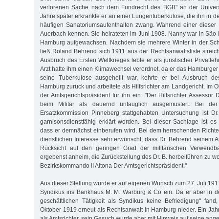
verlorenen Sache nach dem Fundrecht des BGB" an der Universi
Jahre später erkrankte er an einer Lungentuberkulose, die ihn in 
häufigen Sanatoriumsaufenthalten zwang. Während einer dieser 
Auerbach kennen. Sie heirateten im Juni 1908. Nanny war in São 
Hamburg aufgewachsen. Nach­dem sie mehrere Winter in der Schw
ließ Roland Behrend sich 1911 aus der Rechtsanwaltsliste strei
Ausbruch des Ersten Weltkrieges lebte er als juristischer Privatleh
Arzt hatte ihm einen Klimawechsel verordnet, da er das Hamburger K
seine Tuberkulose ausgeheilt war, kehrte er bei Ausbruch d
Hamburg zurück und arbeitete als Hilfsrichter am Landgericht. Im O
der Amtsgerichtspräsident für ihn ein: "Der Hilfsrichter Assessor
beim Militär als dauernd untauglich ausgemustert. Bei de
Ersatzkommission Pinneberg stattgehabten Untersuchung ist Dr
garnisonsdienstfähig erklärt worden. Bei dieser Sachlage ist es
dass er demnächst einberufen wird. Bei dem herrschenden Richte
dienstlichen Interesse sehr erwünscht, dass Dr. Behrend seinem Am
Rücksicht auf den geringen Grad der militärischen Verwendba
ergebenst anheim, die Zurückstellung des Dr. B. herbeiführen zu wo
Bezirkskommando II Altona Der Amtsgerichtspräsident."
Aus dieser Stellung wurde er auf eigenen Wunsch zum 27. Juli 1917
Syndikus ins Bankhaus M. M. Warburg & Co ein. Da er aber in d
geschäftlichen Tätigkeit als Syndikus keine Befriedigung" fand
Oktober 1919 erneut als Rechtsanwalt in Hamburg nieder. Ein Jahr
als Amtsrichter, sein Gesuch wurde aber mit Hinweis auf seine an