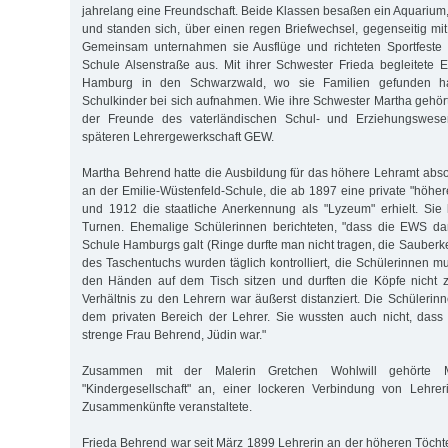
jahrelang eine Freundschaft. Beide Klassen besaßen ein Aquarium,
und standen sich, über einen regen Briefwechsel, gegenseitig mit
Gemeinsam unternahmen sie Ausflüge und richteten Sportfeste
Schule Alsenstraße aus. Mit ihrer Schwester Frieda begleitete 
Hamburg in den Schwarzwald, wo sie Familien gefunden ha
Schulkinder bei sich aufnahmen. Wie ihre Schwester Martha gehört
der Freunde des vaterländischen Schul- und Erziehungswesen
späteren Lehrergewerkschaft GEW.
Martha Behrend hatte die Ausbildung für das höhere Lehramt absol
an der Emilie-Wüstenfeld-Schule, die ab 1897 eine private "höh
und 1912 die staatliche Anerkennung als "Lyzeum" erhielt. Sie
Turnen. Ehe­malige Schülerinnen berichteten, "dass die EWS da
Schule Hamburgs galt (Ringe durfte man nicht tragen, die Sauberk
des Taschentuchs wurden täglich kontrolliert, die Schülerinnen m
den Händen auf dem Tisch sitzen und durften die Köpfe nicht z
Verhältnis zu den Lehrern war äußerst distanziert. Die Schülerin
dem privaten Bereich der Lehrer. Sie wussten auch nicht, dass i
strenge Frau Behrend, Jüdin war."
Zusammen mit der Malerin Gretchen Wohlwill gehörte 
"Kindergesellschaft" an, einer lockeren Verbindung von Lehrer
Zusammenkünfte veranstaltete.
Frieda Behrend war seit März 1899 Lehrerin an der höheren Töchte