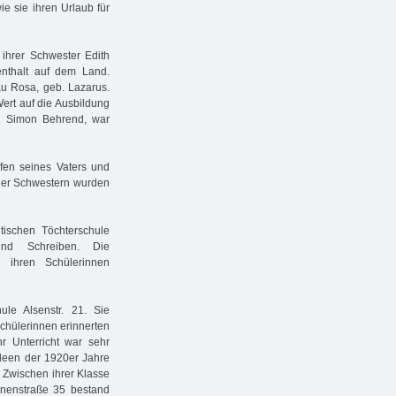
e sie ihren Urlaub für
ihrer Schwester Edith
nthalt auf dem Land.
au Rosa, geb. Lazarus.
ert auf die Ausbildung
r, Simon Behrend, war
pfen seines Vaters und
einer Schwestern wurden
tischen Töchterschule
 und Schreiben. Die
i ihren Schülerinnen
le Alsenstr. 21. Sie
Schülerinnen erinnerten
hr Unterricht war sehr
ideen der 1920er Jahre
 Zwischen ihrer Klasse
inenstraße 35 bestand