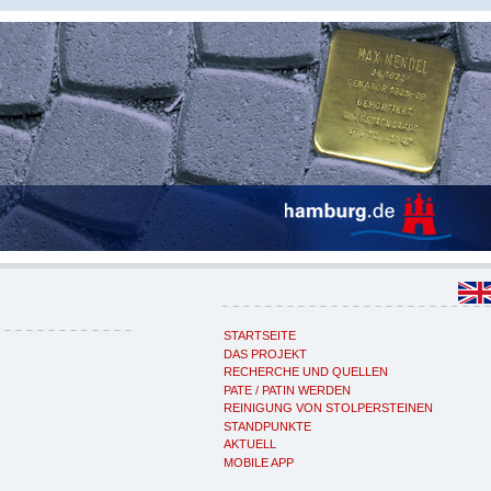
STARTSEITE
DAS PROJEKT
RECHERCHE UND QUELLEN
PATE / PATIN WERDEN
REINIGUNG VON STOLPERSTEINEN
STANDPUNKTE
AKTUELL
MOBILE APP