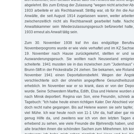
abgelehnt. Bis zum Entzug der Zulassung "wegen nicht arischer 
1933 arbeitete er als Rechtsanwalt. Strittig war, ob für ihn die
Anwälte, die seit August 1914 zugelassen waren, weiter arbeiten 
zwischenzeitlich nicht als Rechts­anwalt gearbeitet hatte. Na
Anwaltskammer sein Wiederzulassungsgesuch befürwortet hatte, 
1933 erneut als Anwalt tätig sein.
Zum 30. November 1938 traf ihn das endgültige Berufsv
Novemberpogroms wurde er wie viele verhaftet und im KZ Sachse
19. November nach Hause zurückgekehrt, stellten er und s
Auswanderungsgesuch. Sie wollten nach Neuseeland emigrier
scheiterte. 1941 mussten sie in das inzwischen zum "Judenhaus" u
Brunn-Stift in der Frickestraße 24 ziehen. Sie bekamen, wie Rola
November 1941 einen Deportationsbefehl. Wegen der Ängs
verschlechterte sich der ohnehin angegriffene Gesundheitszu
erheblich. Im November war er so krank, dass er von der Deport
wurde. Seine Schwestern Martha, Edith, Elsa und Helene wurden
nach Minsk deportiert. Regina van Son, eine Freundin, schrieb 
Tagebuch: "Ich habe heute einen richtigen Kater. Der Ab­schied vo
doch recht nahe gegangen. Bis auf Helene waren sie sehr tapfer,
viel Mühe. Ich war heute noch von 11-1 Uhr da, half aber gar ni
genug Hilfe da, und zweitens war ich von den letzten Tagen 
erhebend zu sehen, wie viele Freunde die B[ehrend]s haben, und 
alle brachten ihnen die schönsten Sachen zum Mitnehmen. Ich ko