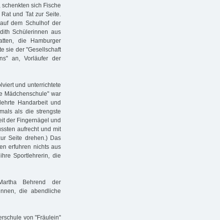
 schenkten sich Fische
 Rat und Tat zur Seite.
 auf dem Schulhof der
Edith Schülerinnen aus
tten, die Hamburger
e sie der "Gesellschaft
s" an, Vorläufer der
viert und unterrichtete
ere Mädchenschule" war
 lehrte Handarbeit und
mals als die strengste
eit der Fingernägel und
ussten aufrecht und mit
ur Seite drehen.) Das
nen erfuhren nichts aus
hre Sportlehrerin, die
Martha Behrend der
innen, die abendliche
rschule von "Fräulein"