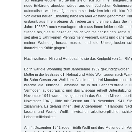
Vor einigen Wochen wurde mir telefonisch von Ihnen mitgeteilt, da
neue Erklärung abgeben würde, aus dem Jüdischen Religionsver
automatisch wieder aufgenommen sei, trotzdem ich seit cirka 9 J
Von dieser neuen Erklärung habe ich aber Abstand genommen. Nun 
erstaunt, aus Ihrem obigen Schreiben zu entnehmen, dass Sie mi
Jahre 1938/39 noch veranlagen. Ich muss Ihnen leider erklären, d
Stande bin, dies zu bezahlen, da ich von meiner kleinen Rente M 
seit über 1 Jahr keinen Pfennig mehr verdient, ganz und gar erha
meiner Wohnung heraus musste, und die Umzugskosten sc
finanziellen Kräfte gingen."
Nach weiterem Hin und Her bezahlte sie das Kopfgeld von 1,– RM 
Edith war die Wohnung zum Jahresende 1939 gekündigt worden. S
Mutter in die Isestraße 61. Helmut und Hilde Wolff zogen nach Wa
ihr Sohn Gerson zur Welt kam. Als sie nach drei Monaten auch d
brachte die Jüdische Gemeinde sie in der Lenhartzstraße 3 u
Vermögen aufgebraucht, und das Ehepaar erhielt Unterstützung 
November 1941 wurden sie getrennt in das Getto in Minsk deportie
November 1941, Hilde mit Gerson am 18. November 1941. Sie
zusammen. Es gelang ihnen, den Angehörigen in Hamburg Nac
lassen, und Werner Wolff, inzwischen arbeitsverpflichtet, schi
Lebensmittelpakete.
Am 4. Dezember 1941 zogen Edith Wolff und ihre Mutter durch Ver