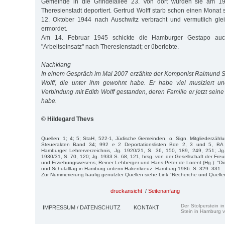
Gemeinde in die Grindelallee 23. Von dort wurden sie am 19.
Theresienstadt deportiert. Gertrud Wolff starb schon einen Monat
12. Oktober 1944 nach Auschwitz verbracht und vermutlich glei
ermordet.
Am 14. Februar 1945 schickte die Hamburger Gestapo au
"Arbeitseinsatz" nach Theresienstadt; er überlebte.
Nachklang
In einem Gespräch im Mai 2007 erzählte der Komponist Raimund 
Wolff, die unter ihm gewohnt habe. Er habe viel musiziert un
Verbindung mit Edith Wolff gestanden, deren Familie er jetzt sein
habe.
© Hildegard Thevs
Quellen: 1; 4; 5; StaH, 522-1, Jüdische Gemeinden, o. Sign. Mitgliederzäh
Steuerakten Band 34; 992 e 2 Deportationslisten Bde 2, 3 und 5, BA 
Hamburger Lehrerverzeichnis, Jg. 1920/21, S. 36, 150, 189, 249, 251; Jg
1930/31, S. 70, 120; Jg. 1933 S. 68, 121, hrsg. von der Gesellschaft der Fr
und Erziehungswesens; Reiner Lehberger und Hans-Peter de Lorent (Hg.): "Die
und Schulalltag in Hamburg unterm Hakenkreuz. Hamburg 1986. S. 329–331.
Zur Nummerierung häufig genutzter Quellen siehe Link "Recherche und Quelle
druckansicht
/
Seitenanfang
Der Stolperstein i
IMPRESSUM / DATENSCHUTZ
KONTAKT
Stein in Hamburg v