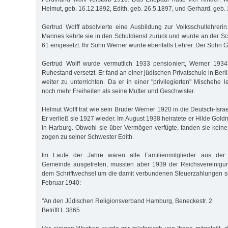
Helmut, geb. 16.12.1892, Edith, geb. 26.5.1897, und Gerhard, geb.
Gertrud Wolff absolvierte eine Ausbildung zur Volksschullehrer
Mannes kehrte sie in den Schuldienst zurück und wurde an der 
61 eingesetzt. Ihr Sohn Werner wurde ebenfalls Lehrer. Der Sohn G
Gertrud Wolff wurde vermutlich 1933 pensioniert, Werner 193
Ruhestand versetzt. Er fand an einer jüdischen Privatschule in Berl
weiter zu unterrichten. Da er in einer "privilegierten" Mischehe l
noch mehr Freiheiten als seine Mutter und Geschwister.
Helmut Wolff trat wie sein Bruder Werner 1920 in die Deutsch-Isra
Er verließ sie 1927 wieder. Im August 1938 heiratete er Hilde Gol
in Harburg. Obwohl sie über Vermögen verfügte, fanden sie kei
zogen zu seiner Schwester Edith.
Im Laufe der Jahre waren alle Familienmitglieder aus der De
Gemeinde ausgetreten, mussten aber 1939 der Reichsvereinigung
dem Schriftwechsel um die damit verbundenen Steuerzahlungen sc
Februar 1940:
"An den Jüdischen Religionsverband Hamburg, Beneckestr. 2
Betrifft L 3865