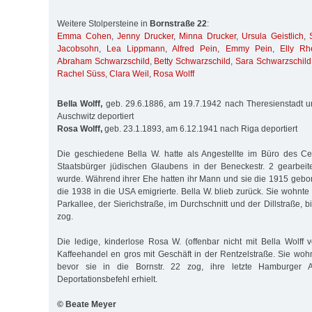
Weitere Stolpersteine in
Bornstraße 22
:
Emma Cohen
,
Jenny Drucker
,
Minna Drucker
,
Ursula Geistlich
,
Jacobsohn
,
Lea Lippmann
,
Alfred Pein
,
Emmy Pein
,
Elly Rh
Abraham Schwarzschild
,
Betty Schwarzschild
,
Sara Schwarzschild
Rachel Süss
,
Clara Weil
,
Rosa Wolff
Bella Wolff,
geb. 29.6.1886, am 19.7.1942 nach Theresienstadt 
Auschwitz deportiert
Rosa Wolff,
geb. 23.1.1893, am 6.12.1941 nach Riga deportiert
Die geschiedene Bella W. hatte als Angestellte im Büro des Ce
Staatsbürger jüdischen Glaubens in der Beneckestr. 2 gearbeit
wurde. Während ihrer Ehe hatten ihr Mann und sie die 1915 gebor
die 1938 in die USA emigrierte. Bella W. blieb zurück. Sie wohnte
Parkallee, der Sierichstraße, im Durchschnitt und der Dillstraße, bi
zog.
Die ledige, kinderlose Rosa W. (offenbar nicht mit Bella Wolff
Kaffeehandel en gros mit Geschäft in der Rentzelstraße. Sie woh
bevor sie in die Bornstr. 22 zog, ihre letzte Hamburger 
Deportationsbefehl erhielt.
© Beate Meyer