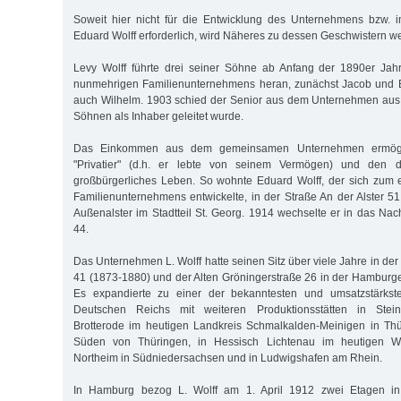
Soweit hier nicht für die Entwicklung des Unternehmens bzw.
Eduard Wolff erforderlich, wird Näheres zu dessen Geschwistern wei
Levy Wolff führte drei seiner Söhne ab Anfang der 1890er Jah
nunmehrigen Familienunternehmens heran, zunächst Jacob und E
auch Wilhelm. 1903 schied der Senior aus dem Unternehmen aus,
Söhnen als Inhaber geleitet wurde.
Das Einkommen aus dem gemeinsamen Unternehmen ermögli
"Privatier" (d.h. er lebte von seinem Vermögen) und den d
großbürgerliches Leben. So wohnte Eduard Wolff, der sich zum e
Familienunternehmens entwickelte, in der Straße An der Alster 51
Außenalster im Stadtteil St. Georg. 1914 wechselte er in das Nac
44.
Das Unternehmen L. Wolff hatte seinen Sitz über viele Jahre in d
41 (1873-1880) und der Alten Gröningerstraße 26 in der Hamburger
Es expandierte zu einer der bekanntesten und umsatzstärkste
Deutschen Reichs mit weiteren Produktionsstätten in Stei
Brotterode im heutigen Landkreis Schmalkalden-Meinigen in Thü
Süden von Thüringen, in Hessisch Lichtenau im heutigen Wer
Northeim in Südniedersachsen und in Ludwigshafen am Rhein.
In Hamburg bezog L. Wolff am 1. April 1912 zwei Etagen in