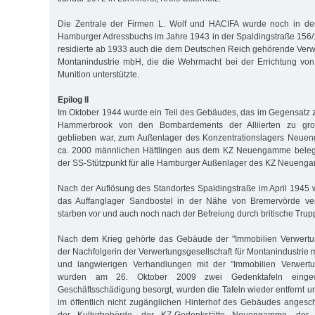
Die Zentrale der Firmen L. Wolf und HACIFA wurde noch in de
Hamburger Adressbuchs im Jahre 1943 in der Spaldingstraße 156
residierte ab 1933 auch die dem Deutschen Reich gehörende Verwe
Montanindustrie mbH, die die Wehrmacht bei der Errichtung von 
Munition unterstützte.
Epilog II
Im Oktober 1944 wurde ein Teil des Gebäudes, das im Gegensatz 
Hammerbrook von den Bombardements der Alliierten zu groß
geblieben war, zum Außenlager des Konzentrationslagers Neueng
ca. 2000 männlichen Häftlingen aus dem KZ Neuengamme belegt
der SS-Stützpunkt für alle Hamburger Außenlager des KZ Neuenga
Nach der Auflösung des Standortes Spaldingstraße im April 1945 w
das Auffanglager Sandbostel in der Nähe von Bremervörde ver
starben vor und auch noch nach der Befreiung durch britische Trup
Nach dem Krieg gehörte das Gebäude der "Immobilien Verwertung
der Nachfolgerin der Verwertungsgesellschaft für Montanindustrie
und langwierigen Verhandlungen mit der "Immobilien Verwertun
wurden am 26. Oktober 2009 zwei Gedenktafeln einge
Geschäftsschädigung besorgt, wurden die Tafeln wieder entfernt un
im öffentlich nicht zugänglichen Hinterhof des Gebäudes anges