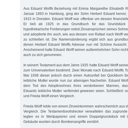
Aus Eduard Wolffs Beziehung mit Emma Margarethe Elisabeth R
Januar 1893 in Hamburg, ging der Sohn Herbert Eduard hervor,
1915 in Dresden. Eduard Wolff war offenbar um dessen finanziell
Er ließ ab 1925 in das Grundbuch für das Grundstück 
hypothekarische Forderungen nebst Zinsansprüchen seines Sohne
und adoptierte ihn auch, wie aus dessen von Rafael nach Wolff
zu schließen ist. Die Namensänderung ergibt sich aus grundbu
denen Herbert Eduard Wolffs Adresse nun mit Schöne Aussicht
Anscheinend hatte Eduard Wolff seinen außerehelichen Sohn nicht 
auch zu sich genommen.
In seinem Testament aus dem Jahre 1935 hatte Eduard Wolff sein
zum Universalerben bestimmt. Zwei Monate nach Eduard Wolffs T
Mai 1938 dieser jedoch durch einen Autounfall bei Quickborn tö
leibliche Mutter wurde nun zur alleinigen Nacherbin. Eduard Wolf
dem Tod des Adoptivsohnes ihres verstorbenen Mannes, das
Eduards leibliche Mutter verfeindet gewesen seien. Schließlich
und Frieda Wolff einen Vergleich.
Frieda Wolff lebte von einem Zinseinkommen wahrscheinlich aus 
Vergleich. Die Testamentsvollstrecker verwalteten das zugrund
legten es in Wertpapieren und einem Doppelgrundstück mit
Gebäude wurden durch Bombenangriffe zerstört.