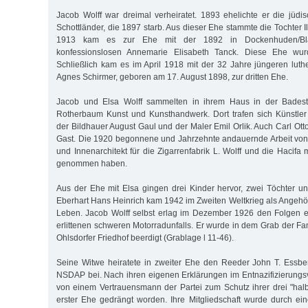
Jacob Wolff war dreimal verheiratet. 1893 ehelichte er die jüdis
Schottländer, die 1897 starb. Aus dieser Ehe stammte die Tochter Il
1913 kam es zur Ehe mit der 1892 in Dockenhuden/Bl
konfessionslosen Annemarie Elisabeth Tanck. Diese Ehe wu
Schließlich kam es im April 1918 mit der 32 Jahre jüngeren lut
Agnes Schirmer, geboren am 17. August 1898, zur dritten Ehe.
Jacob und Elsa Wolff sammelten in ihrem Haus in der Bades
Rotherbaum Kunst und Kunsthandwerk. Dort trafen sich Künstle
der Bildhauer August Gaul und der Maler Emil Orlik. Auch Carl Ot
Gast. Die 1920 begonnene und Jahrzehnte andauernde Arbeit von
und Innenarchitekt für die Zigarrenfabrik L. Wolff und die Hacifa
genommen haben.
Aus der Ehe mit Elsa gingen drei Kinder hervor, zwei Töchter 
Eberhart Hans Heinrich kam 1942 im Zweiten Weltkrieg als Angehör
Leben. Jacob Wolff selbst erlag im Dezember 1926 den Folgen
erlittenen schweren Motorradunfalls. Er wurde in dem Grab der Fa
Ohlsdorfer Friedhof beerdigt (Grablage l 11-46).
Seine Witwe heiratete in zweiter Ehe den Reeder John T. Essber
NSDAP bei. Nach ihren eigenen Erklärungen im Entnazifizierungs
von einem Vertrauensmann der Partei zum Schutz ihrer drei "hal
erster Ehe gedrängt worden. Ihre Mitgliedschaft wurde durch e