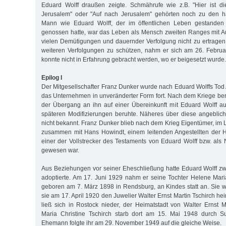
Eduard Wolff draußen zeigte. Schmährufe wie z.B. "Hier ist d
Jerusalem" oder "Auf nach Jerusalem" gehörten noch zu den h
Mann wie Eduard Wolff, der im öffentlichen Leben gestande
genossen hatte, war das Leben als Mensch zweiten Ranges mit A
vielen Demütigungen und dauernder Verfolgung nicht zu ertragen
weiteren Verfolgungen zu schützen, nahm er sich am 26. Febru
konnte nicht in Erfahrung gebracht werden, wo er beigesetzt wurde.
Epilog I
Der Mitgesellschafter Franz Dunker wurde nach Eduard Wolffs Tod A
das Unternehmen in unveränderter Form fort. Nach dem Kriege beri
der Übergang an ihn auf einer Übereinkunft mit Eduard Wolff 
späteren Modifizierungen beruhte. Näheres über diese angeblic
nicht bekannt. Franz Dunker blieb nach dem Krieg Eigentümer, im 
zusammen mit Hans Howindt, einem leitenden Angestellten der H
einer der Vollstrecker des Testaments von Eduard Wolff bzw. als 
gewesen war.
Aus Beziehungen vor seiner Eheschließung hatte Eduard Wolff zwe
adoptierte. Am 17. Juni 1929 nahm er seine Tochter Helene Maria
geboren am 7. März 1898 in Rendsburg, an Kindes statt an. Sie 
sie am 17. April 1920 den Juwelier Walter Ernst Martin Tschirch he
ließ sich in Rostock nieder, der Heimatstadt von Walter Ernst M
Maria Christine Tschirch starb dort am 15. Mai 1948 durch Sui
Ehemann folgte ihr am 29. November 1949 auf die gleiche Weise.