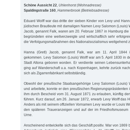
Schöne Aussicht 22
,
Uhlenhorst (Wohnadresse)
Spaldingstraße 160
,
Hammerbrook (Betriebsadresse)
Eduard Wolff war das dritte der sieben Kinder von Levy und Hanna
jüdischen Brautleute mit damaligen Namen Levy Salomon (Louis) W
Jacob, genannt Falk, waren am 20. Februar 1867 in Hamburg die
begründeten eine weitverzweigte und wirtschaftlich sehr erfolgre
die Verfolgungsmaßnahmen des Nationalsozialismus weitgehend ze
Hanna (Gretl) Jacob, genannt Falk, war am 11. April 1844
gekommen. Levy Salomon (Louis) Wolff war am 5. April 1830 in 
Stadt Altona geboren worden. Er verdiente seinen Lebensunterhalt
ging auf Wanderschaft u.a. nach Kopenhagen, kehrte zurück na
sich als Zigarrenfabrikant selbstständig.
Obwohl der preußische Staatsangehörige Levy Salomon (Louis) W
und arbeitete, konnte er den preußischen Regierungspräsidenten
ihm durch Bescheid vom 31. August 1871 zu erlauben, künftig d
führen. Kurz darauf, am 26. Januar 1872, erwarb Levy Wolff das 
Anders als mit seinem offiziellen Vornamen Levy wurde er Louis Wo
den späteren Traueranzeigen und auf der im Friedhofsmuseum O
Urne.
Anscheinend entwickelte sich das Geschäft positiv. War von 1869