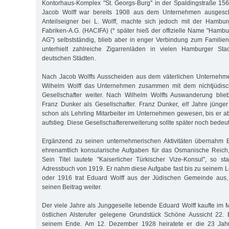
Kontorhaus-Komplex "St. Georgs-Burg" in der Spaldingstraße 15
Jacob Wolff war bereits 1908 aus dem Unternehmen ausgesch
Anteilseigner bei L. Wolff, machte sich jedoch mit der Hambur
Fabriken-A.G. (HACIFA) (* später hieß der offizielle Name "Hamb
AG") selbstständig, blieb aber in enger Verbindung zum Famili
unterhielt zahlreiche Zigarrenläden in vielen Hamburger Sta
deutschen Städten.
Nach Jacob Wolffs Ausscheiden aus dem väterlichen Unternehm
Wilhelm Wolff das Unternehmen zusammen mit dem nichtjüdisc
Gesellschafter weiter. Nach Wilhelm Wolffs Auswanderung bli
Franz Dunker als Gesellschafter. Franz Dunker, elf Jahre jünge
schon als Lehrling Mitarbeiter im Unternehmen gewesen, bis er 
aufstieg. Diese Gesellschaftererweiterung sollte später noch bede
Ergänzend zu seinen unternehmerischen Aktivitäten übernahm 
ehrenamtlich konsularische Aufgaben für das Osmanische Reich, 
Sein Titel lautete "Kaiserlicher Türkischer Vize-Konsul", so 
Adressbuch von 1919. Er nahm diese Aufgabe fast bis zu seinem
oder 1916 trat Eduard Wolff aus der Jüdischen Gemeinde aus,
seinen Beitrag weiter.
Der viele Jahre als Junggeselle lebende Eduard Wolff kaufte im 
östlichen Alsterufer gelegene Grundstück Schöne Aussicht 22. 
seinem Ende. Am 12. Dezember 1928 heiratete er die 23 Jahre