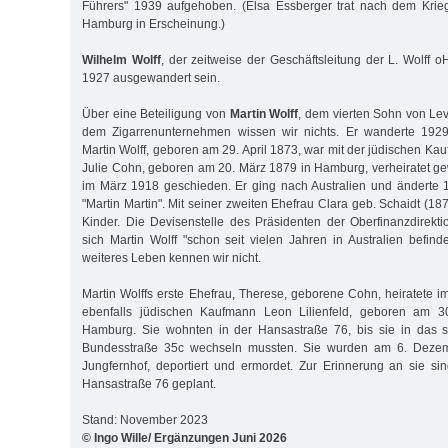
Führers" 1939 aufgehoben. (Elsa Essberger trat nach dem Krie
Hamburg in Erscheinung.)
Wilhelm Wolff
, der zeitweise der Geschäftsleitung der L. Wolff o
1927 ausgewandert sein.
Über eine Beteiligung von
Martin Wolff
, dem vierten Sohn von Le
dem Zigarrenunternehmen wissen wir nichts. Er wanderte 1929
Martin Wolff, geboren am 29. April 1873, war mit der jüdischen K
Julie Cohn, geboren am 20. März 1879 in Hamburg, verheiratet 
im März 1918 geschieden. Er ging nach Australien und änderte
"Martin Martin". Mit seiner zweiten Ehefrau Clara geb. Schaidt (1
Kinder. Die Devisenstelle des Präsidenten der Oberfinanzdirekti
sich Martin Wolff "schon seit vielen Jahren in Australien befind
weiteres Leben kennen wir nicht.
Martin Wolffs erste Ehefrau, Therese, geborene Cohn, heiratete
ebenfalls jüdischen Kaufmann Leon Lilienfeld, geboren am 
Hamburg. Sie wohnten in der Hansastraße 76, bis sie in das 
Bundesstraße 35c wechseln mussten. Sie wurden am 6. Deze
Jungfernhof, deportiert und ermordet. Zur Erinnerung an sie sin
Hansastraße 76 geplant.
Stand: November 2023
© Ingo Wille/ Ergänzungen Juni 2026