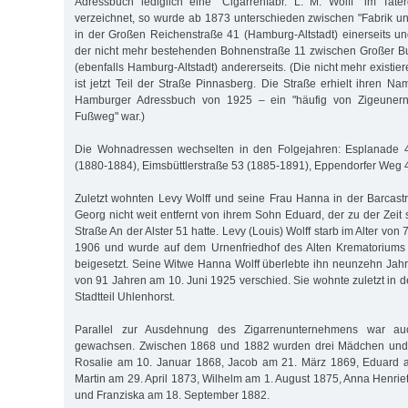
Adressbuch lediglich eine "Cigarrenfabr. L. M. Wolff" im Tate
verzeichnet, so wurde ab 1873 unterschieden zwischen "Fabrik u
in der Großen Reichenstraße 41 (Hamburg-Altstadt) einerseits 
der nicht mehr bestehenden Bohnenstraße 11 zwischen Großer Bu
(ebenfalls Hamburg-Altstadt) andererseits. (Die nicht mehr existi
ist jetzt Teil der Straße Pinnasberg. Die Straße erhielt ihren N
Hamburger Adressbuch von 1925 – ein "häufig von Zigeunern
Fußweg" war.)
Die Wohnadressen wechselten in den Folgejahren: Esplanade 4
(1880-1884), Eimsbüttlerstraße 53 (1885-1891), Eppendorfer Weg 
Zuletzt wohnten Levy Wolff und seine Frau Hanna in der Barcastra
Georg nicht weit entfernt von ihrem Sohn Eduard, der zu der Zeit
Straße An der Alster 51 hatte. Levy (Louis) Wolff starb im Alter vo
1906 und wurde auf dem Urnenfriedhof des Alten Krematoriums 
beigesetzt. Seine Witwe Hanna Wolff überlebte ihn neunzehn Jahre
von 91 Jahren am 10. Juni 1925 verschied. Sie wohnte zuletzt in d
Stadtteil Uhlenhorst.
Parallel zur Ausdehnung des Zigarrenunternehmens war auc
gewachsen. Zwischen 1868 und 1882 wurden drei Mädchen und 
Rosalie am 10. Januar 1868, Jacob am 21. März 1869, Eduard 
Martin am 29. April 1873, Wilhelm am 1. August 1875, Anna Henrie
und Franziska am 18. September 1882.