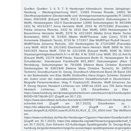
Quellen: Quellen: 1; 4; 5; 7; 9; Hamburger Adressbuch, diverse Jahrgänge
Hamburg – Wiedergutmachung 6647, 13383 Pniower Rosalie, 16802 Wol
Oberfinanzpräsident (Devisenstelle und Vermögensverwertungsstelle) R 1940/
Akten 459/1938 (Eduard Wolff), 332-3 Zivilstandsaufsicht Geburtsregister 
Wolff), Heiratsregister 332-5 Standesämter 13086 Geburtsregister Nr. 86/1898
1911 Nr. 4013/1877 Anna Henriette Wolff, 2033 Nr. 4575/1882 (Franziska 
Frieda Johanna Reincke, 2432 Nr. 2610 (Ilse Wolff), 2884 Heiratsregister 
Bauer/Anna Henriette Wolff), 3379 Nr. 431/1920 (Walter Ernst Martin Tschir
Burmeister), 8602 Nr. 5/1900 (Martin Wolff/Therese Julie Cohn), 5745 N
Annemarie Elisabeth Tanck), 8716 Nr. 17/1917 (Ilse Wolff/Paul Rudolf Heuer
Wolff/Frieda Johanna Reincke, 184 Sterberegister Nr. 2723/1885 (Franziska
Levy Wolff, 4919 Nr. 191/1942 Eberhardt Hans Heinrich Wolff, 6866 Nr. 30/1
540/1925 Hanna Wolff, 7204 Nr. 221/1938 (Eduard Wolff), 8086 Nr. 506/1
Staatsangehörigkeitsaufsicht A I e 40 Bd. 8 Nr. 3335 Levy Wolff, 351-11 Amt
(Eduard Wolff), 15179 Wolff Frieda; Standesamt Berlin III, Heiratsregister Nr.
Schottländer; Standesamt Frankfurt/M 903_8907 Geburtsregister (Alice S
Rendsburg, Geburtsregister Nr. 79/1898 (Helene Maria Christine Burmeis
Sterberegister Nr. 836/1948 (Helene Maria Christine Tschirch), Nr. 1895/
Tschirch); Grundbuchamt St. Georg, Grundbuch Uhlenhorst Band 36 Band 1601
in der Badestraße von Elsa Wolffs Großneffen Hans-Jürgen Schirmer. Gedenk
der Juden unter der nationalsozialistischen Gewaltherrschaft in Deutschla
Biografie Personenlexikon, Hrsg. F. Kopitzsch/D. Brietzke, Wolff Johannes Ja
ff. Georg Heyner, Hessisch Lichtenau von 1890 bis 1918, aus 700 Jahre Hessi
Hessisch Lichtenau, 1869, S. 128. Einzelheiten zu Elsa Wo
https://www.hamburg.de/clp/zwangsarbeiterinnen-valvofrauen/clp1/hamburgd
BIOID=3973&cM=107 (Zugriff am 30.7.23)
https://www.abendblatt.de/kultur-live/article106856973/Warum-ich-Hamburg-de
schenkte.html (Zugriff am 30.7.2023); Einzelheiten zu
https://de.wikipedia.org/wiki/Jacob_Wolff (Zugriff am 30.7.
kassel.de/gis/KULADIG/Losse/KLK/KLKL/KLK_E_CH_4004.html "Die Wolffsche Zi
am 30.7.20
https://www.northdata.de/Hacifa+Hamburger+Cigarren+Handels+Gesellsc
(Zugriff am 30.7.2023); https://de.wikipedia.org/wiki/Verwertungsgesellschaft_f
am 30.7.2023). Zum früheren KZ-Außenlager Spaldingstraße St. Georgs-Burg: 
hamburg.de/gedenkstaetten/zeige/kz-aussenlager-spaldingstrasse-st-geo