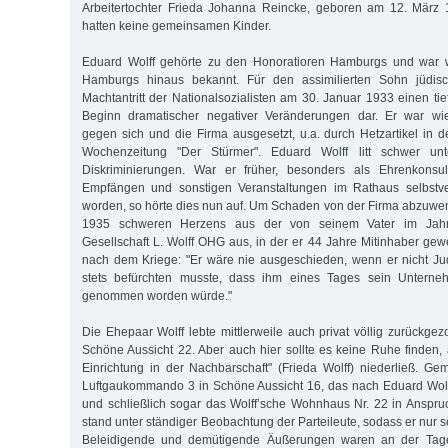
Arbeitertochter Frieda Johanna Reincke, geboren am 12. März
hatten keine gemeinsamen Kinder.
Eduard Wolff gehörte zu den Honoratioren Hamburgs und war w
Hamburgs hinaus bekannt. Für den assimilierten Sohn jüdisch
Machtantritt der Nationalsozialisten am 30. Januar 1933 einen ti
Beginn dramatischer negativer Veränderungen dar. Er war wie
gegen sich und die Firma ausgesetzt, u.a. durch Hetzartikel in d
Wochenzeitung "Der Stürmer". Eduard Wolff litt schwer unt
Diskriminierungen. War er früher, besonders als Ehrenkonsu
Empfängen und sonstigen Veranstaltungen im Rathaus selbstve
worden, so hörte dies nun auf. Um Schaden von der Firma abzuwend
1935 schweren Herzens aus der von seinem Vater im Jah
Gesellschaft L. Wolff OHG aus, in der er 44 Jahre Mitinhaber ge
nach dem Kriege: "Er wäre nie ausgeschieden, wenn er nicht 
stets befürchten musste, dass ihm eines Tages sein Unterneh
genommen worden würde."
Die Ehepaar Wolff lebte mittlerweile auch privat völlig zurückg
Schöne Aussicht 22. Aber auch hier sollte es keine Ruhe finden,
Einrichtung in der Nachbarschaft" (Frieda Wolff) niederließ. Ge
Luftgaukommando 3 in Schöne Aussicht 16, das nach Eduard Wolf
und schließlich sogar das Wolff’sche Wohnhaus Nr. 22 in Anspr
stand unter ständiger Beobachtung der Parteileute, sodass er nur s
Beleidigende und demütigende Äußerungen waren an der Tag