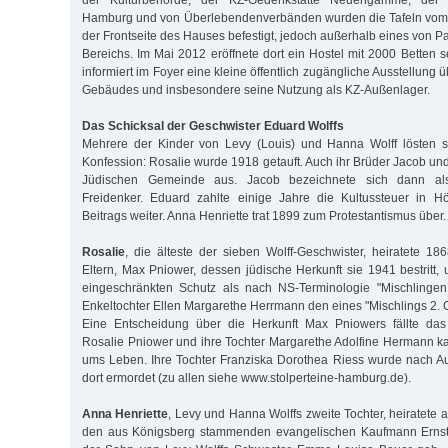
der Kulturbehörde, der KZ-Gedenkstätte Neuengamme, der
Hamburg und von Überlebendenverbänden wurden die Tafeln vom 
der Frontseite des Hauses befestigt, jedoch außerhalb eines von P
Bereichs. Im Mai 2012 eröffnete dort ein Hostel mit 2000 Betten 
informiert im Foyer eine kleine öffentlich zugängliche Ausstellung 
Gebäudes und insbesondere seine Nutzung als KZ-Außenlager.
Das Schicksal der Geschwister Eduard Wolffs
Mehrere der Kinder von Levy (Louis) und Hanna Wolff lösten s
Konfession: Rosalie wurde 1918 getauft. Auch ihr Brüder Jacob un
Jüdischen Gemeinde aus. Jacob bezeichnete sich dann als
Freidenker. Eduard zahlte einige Jahre die Kultussteuer in H
Beitrags weiter. Anna Henriette trat 1899 zum Protestantismus über.
Rosalie
, die älteste der sieben Wolff-Geschwister, heiratete 1
Eltern, Max Pniower, dessen jüdische Herkunft sie 1941 bestritt,
eingeschränkten Schutz als nach NS-Terminologie "Mischlingen
Enkeltochter Ellen Margarethe Herrmann den eines "Mischlings 2. 
Eine Entscheidung über die Herkunft Max Pniowers fällte das 
Rosalie Pniower und ihre Tochter Margarethe Adolfine Hermann k
ums Leben. Ihre Tochter Franziska Dorothea Riess wurde nach Au
dort ermordet (zu allen siehe www.stolperteine-hamburg.de).
Anna Henriette
, Levy und Hanna Wolffs zweite Tochter, heiratete
den aus Königsberg stammenden evangelischen Kaufmann Ernst 