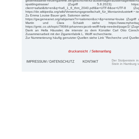
gedenkstaette-neuengamme.de/geschichte/kz-aussenlager/aussenlagerliste/
spaldingstrasse/ (Zugriff 5.8.2023); https://www.g
client=safari&rls=en&q=ha6_1_6_thm_2040.pdf&ie=UTF-8&oe=UTF-8 
https://de.wikipedia.org/wiki/Verwertungsgesellschaft_für_Montanindustri
Zu Emma Louise Bauer geb. Salomon siehe:
https://gw.geneanet.org/rabjamarx?n=salomon&oc=&p=emma+louise (Zugriff
Martin und Clara Schaidt siehe https://www.myheritage.de/
https://gmic.co.uk/topic/78084-johannes-jacob-wolff-help-needed/page/2/ (Zugr
Dank an Hella Häussler, die intensiv zu dem Künstler Carl Otto Czesch
Zusammenarbeit mit der Zigarrenfabrik L. Wolff recherchierte.
Zur Nummerierung häufig genutzter Quellen siehe Link "Recherche und Quelle
druckansicht
/
Seitenanfang
Der Stolperstein i
IMPRESSUM / DATENSCHUTZ
KONTAKT
Stein in Hamburg v