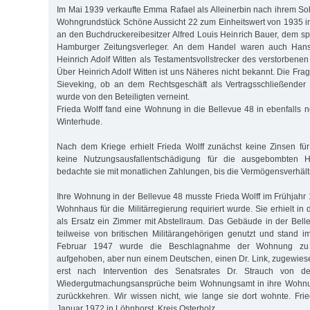
Im Mai 1939 verkaufte Emma Rafael als Alleinerbin nach ihrem S
Wohngrundstück Schöne Aussicht 22 zum Einheitswert von 1935 
an den Buchdruckereibesitzer Alfred Louis Heinrich Bauer, dem sp
Hamburger Zeitungsverleger. An dem Handel waren auch Han
Heinrich Adolf Witten als Testamentsvollstrecker des verstorbenen 
Über Heinrich Adolf Witten ist uns Näheres nicht bekannt. Die Frag
Sieveking, ob an dem Rechtsgeschäft als Vertragsschließender e
wurde von den Beteiligten verneint.
Frieda Wolff fand eine Wohnung in die Bellevue 48 in ebenfalls n
Winterhude.
Nach dem Kriege erhielt Frieda Wolff zunächst keine Zinsen fü
keine Nutzungsausfallentschädigung für die ausgebombten 
bedachte sie mit monatlichen Zahlungen, bis die Vermögensverhält
Ihre Wohnung in der Bellevue 48 musste Frieda Wolff im Frühjahr
Wohnhaus für die Militärregierung requiriert wurde. Sie erhielt in
als Ersatz ein Zimmer mit Abstellraum. Das Gebäude in der Bel
teilweise von britischen Militärangehörigen genutzt und stand i
Februar 1947 wurde die Beschlagnahme der Wohnung zu 
aufgehoben, aber nun einem Deutschen, einen Dr. Link, zugewiese
erst nach Intervention des Senatsrates Dr. Strauch von der
Wiedergutmachungsansprüche beim Wohnungsamt in ihre Wohnun
zurückkehren. Wir wissen nicht, wie lange sie dort wohnte. Fri
Januar 1972 in Löhnhorst, Kreis Osterholz.