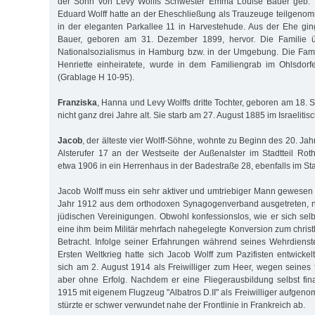
der Sohn von Levy Wolffs Schwester Emma Louise Bauer geb. 
Eduard Wolff hatte an der Eheschließung als Trauzeuge teilgen
in der eleganten Parkallee 11 in Harvestehude. Aus der Ehe gi
Bauer, geboren am 31. Dezember 1899, hervor. Die Familie üb
Nationalsozialismus in Hamburg bzw. in der Umgebung. Die Fami
Henriette einheiratete, wurde in dem Familiengrab im Ohlsdorf
(Grablage H 10-95).
Franziska
, Hanna und Levy Wolffs dritte Tochter, geboren am 18.
nicht ganz drei Jahre alt. Sie starb am 27. August 1885 im Israelit
Jacob
, der älteste vier Wolff-Söhne, wohnte zu Beginn des 20. Jah
Alsterufer 17 an der Westseite der Außenalster im Stadtteil Ro
etwa 1906 in ein Herrenhaus in der Badestraße 28, ebenfalls im St
Jacob Wolff muss ein sehr aktiver und umtriebiger Mann gewesen s
Jahr 1912 aus dem orthodoxen Synagogenverband ausgetreten, n
jüdischen Vereinigungen. Obwohl konfessionslos, wie er sich selb
eine ihm beim Militär mehrfach nahegelegte Konversion zum christ
Betracht. Infolge seiner Erfahrungen während seines Wehrdienst
Ersten Weltkrieg hatte sich Jacob Wolff zum Pazifisten entwicke
sich am 2. August 1914 als Freiwilliger zum Heer, wegen seines f
aber ohne Erfolg. Nachdem er eine Fliegerausbildung selbst fina
1915 mit eigenem Flugzeug "Albatros D.II" als Freiwilliger aufgen
stürzte er schwer verwundet nahe der Frontlinie in Frankreich ab.