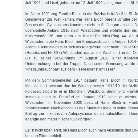
Juli 1905, und Lisel, geboren am 12. Juli 1906, alle geboren in St. 
Im Jahre 1901 zog Familie Bloch in die Sulzbachstraße 3 in St. J
Geschwister zur Welt kamen, war Hans Bloch bereits Schüler de
Besuch des Gymnasiums konnte er nicht in St. Johann abschließ
übersiedelte Anfang 1910 nach Wiesbaden und wohnte dort bis 
Kaiserstraße 28 und dann am Kaiser-Friedrich-Ring 44. An d
Wiesbaden legte Hans Bloch bei Kriegsausbruch im August 1914 d
Anschließend meldete er sich als Kriegsfreiwilliger beim Füsilier-R
(Hessisches) Nr. 80 in Wiesbaden, das an der West- und an der Ost
Bis zu seiner Verwundung im August 1916, einer Kopfverle
Unterbrechungen bei der Truppe. Nach seiner Genesung wurde e
"kriegsunbrauchbar" aus dem Heeresdienst entlassen.
Mit dem Sommersemester 1917 begann Hans Bloch in Würzb
Medizin und bestand dort im Wintersemester 1918/19 die ärztli
Folgezeit studierte er in München, Würzburg, Berlin und Frankf
Immatrikulation in Frankfurt im Januar 1919 lebte er wieder
Wiesbaden. Im November 1920 bestand Hans Bloch in Frankf
Staatsexamen. Nach Abschluss des Studiums legte er seine Disse
Beitrag zur ‚expansiven Autopsychose durch autochthone Ideen
erlangte den medizinischen Doktorgrad.
Es ist nicht überliefert, ob Hans Bloch auch nach Abschluss des S
bei den Eltern behielt.