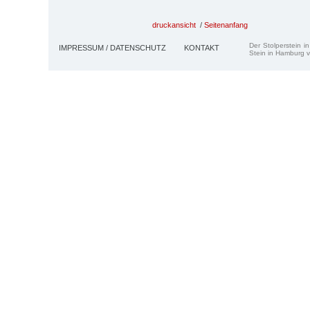
druckansicht
/
Seitenanfang
Der Stolperstein i
IMPRESSUM / DATENSCHUTZ
KONTAKT
Stein in Hamburg v