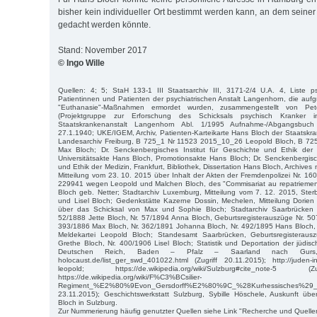
bisher kein individueller Ort bestimmt werden kann, an dem seiner
gedacht werden könnte.
Stand: November 2017
© Ingo Wille
Quellen: 4; 5; StaH 133-1 III Staatsarchiv III, 3171-2/4 U.A. 4, Liste ps
Patientinnen und Patienten der psychiatrischen Anstalt Langenhorn, die aufgr
"Euthanasie"-Maßnahmen ermordet wurden, zusammengestellt von P
(Projektgruppe zur Erforschung des Schicksals psychisch Kranker 
Staatskrankenanstalt Langenhorn Abl. 1/1995 Aufnahme-/Abgangsbuc
27.1.1940; UKE/IGEM, Archiv, Patienten-Karteikarte Hans Bloch der Staatskran
Landesarchiv Freiburg, B 725_1 Nr 11523 2015_10_26 Leopold Bloch, B 7
Max Bloch; Dr. Senckenbergisches Institut für Geschichte und Ethik der Me
Universitätsakte Hans Bloch, Promotionsakte Hans Bloch; Dr. Senckenbergisch
und Ethik der Medizin, Frankfurt, Bibliothek, Dissertation Hans Bloch, Archive
Mitteilung vom 23. 10. 2015 über Inhalt der Akten der Fremdenpolizei Nr. 1
229941 wegen Leopold und Malchen Bloch, des "Commisariat au repatrieme
Bloch geb. Netter; Stadtarchiv Luxemburg, Mitteilung vom 7. 12. 2015, Ste
und Lisel Bloch; Gedenkstätte Kazerne Dossin, Mechelen, Mitteilung Dorie
über das Schicksal von Max und Sophie Bloch; Stadtarchiv Saarbrücken S
52/1888 Jette Bloch, Nr. 57/1894 Anna Bloch, Geburtsregisterauszüge Nr. 507
393/1886 Max Bloch, Nr. 362/1891 Johanna Bloch, Nr. 492/1895 Hans Bloch, 
Meldekartei Leopold Bloch; Standesamt Saarbrücken, Geburtsregisterau
Grethe Bloch, Nr. 400/1906 Lisel Bloch; Statistik und Deportation der jüd
Deutschen Reich, Baden – Pfalz – Saarland nach Gurs, http:
holocaust.de/list_ger_swd_401022.html (Zugriff 20.11.2015); http://juden-in
leopold; https://de.wikipedia.org/wiki/Sulzburg#cite_note-5 
https://de.wikipedia.org/wiki/F%C3%BCsilier-
Regiment_%E2%80%9Evon_Gersdorff%E2%80%9C_%28Kurhessische
23.11.2015); Geschichtswerkstatt Sulzburg, Sybille Höschele, Auskunft ü
Bloch in Sulzburg.
Zur Nummerierung häufig genutzter Quellen siehe Link "Recherche und Quelle