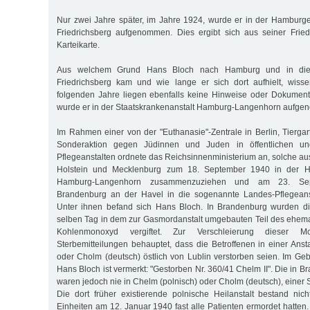
Nur zwei Jahre später, im Jahre 1924, wurde er in der Hamburge
Friedrichsberg aufgenommen. Dies ergibt sich aus seiner Fried
Karteikarte.
Aus welchem Grund Hans Bloch nach Hamburg und in die S
Friedrichsberg kam und wie lange er sich dort aufhielt, wisse
folgenden Jahre liegen ebenfalls keine Hinweise oder Dokument
wurde er in der Staatskrankenanstalt Hamburg-Langenhorn aufg
Im Rahmen einer von der "Euthanasie"-Zentrale in Berlin, Tiergar
Sonderaktion gegen Jüdinnen und Juden in öffentlichen un
Pflegeanstalten ordnete das Reichsinnenministerium an, solche a
Holstein und Mecklenburg zum 18. September 1940 in der Hei
Hamburg-Langenhorn zusammenzuziehen und am 23. Se
Brandenburg an der Havel in die sogenannte Landes-Pflegeansta
Unter ihnen befand sich Hans Bloch. In Brandenburg wurden 
selben Tag in dem zur Gasmordanstalt umgebauten Teil des ehem
Kohlenmonoxyd vergiftet. Zur Verschleierung dieser M
Sterbemitteilungen behauptet, dass die Betroffenen in einer Anst
oder Cholm (deutsch) östlich von Lublin verstorben seien. Im Geb
Hans Bloch ist vermerkt: "Gestorben Nr. 360/41 Chelm II". Die in
waren jedoch nie in Chelm (polnisch) oder Cholm (deutsch), einer St
Die dort früher existierende polnische Heilanstalt bestand ni
Einheiten am 12. Januar 1940 fast alle Patienten ermordet hatten