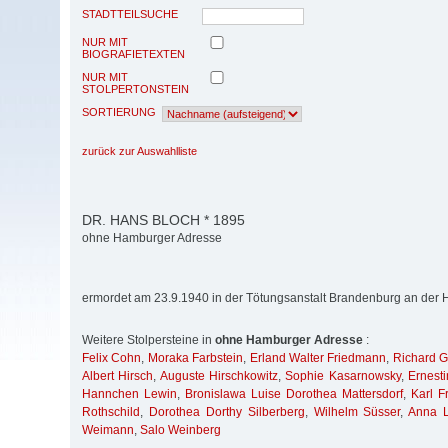
STADTTEILSUCHE
NUR MIT
BIOGRAFIETEXTEN
NUR MIT
STOLPERTONSTEIN
SORTIERUNG
zurück zur Auswahlliste
DR. HANS BLOCH * 1895
ohne Hamburger Adresse
ermordet am 23.9.1940 in der Tötungsanstalt Brandenburg an der 
Weitere Stolpersteine in
ohne Hamburger Adresse
:
Felix Cohn
,
Moraka Farbstein
,
Erland Walter Friedmann
,
Richard G
Albert Hirsch
,
Auguste Hirschkowitz
,
Sophie Kasarnowsky
,
Ernest
Hannchen Lewin
,
Bronislawa Luise Dorothea Mattersdorf
,
Karl F
Rothschild
,
Dorothea Dorthy Silberberg
,
Wilhelm Süsser
,
Anna L
Weimann
,
Salo Weinberg