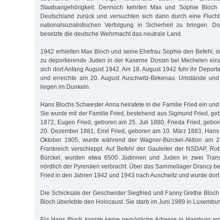
Staatsangehörigkeit. Dennoch kehrten Max und Sophie Bloc
Deutschland zurück und versuchten sich dann durch eine Flucht
nationalsozialistischen Verfolgung in Sicherheit zu bringen.
besetzte die deutsche Wehrmacht das neutrale Land.
1942 erhielten Max Bloch und seine Ehefrau Sophie den Befehl, s
zu deportierende Juden in der Kaserne Dossin bei Mechelen ein
sich dort Anfang August 1942. Am 18. August 1942 fuhr ihr Deport
und erreichte am 20. August Auschwitz-Birkenau. Umstände und 
liegen im Dunkeln.
Hans Blochs Schwester Anna heiratete in die Familie Fried ein un
Sie wurde mit der Familie Fried, bestehend aus Sigmund Fried, g
1872, Eugen Fried, geboren am 25. Juli 1880, Frieda Fried, geb
20. Dezember 1881, Emil Fried, geboren am 10. März 1883, Hans
Oktober 1905, wurde während der Wagner-Bürckel-Aktion am 2
Frankreich verschleppt. Auf Befehl der Gauleiter der NSDAP, R
Bürckel, wurden etwa 6500 Jüdinnen und Juden in zwei Tran
nördlich der Pyrenäen verbracht. Über das Sammellager Drancy bei
Fried in den Jahren 1942 und 1943 nach Auschwitz und wurde dort
Die Schicksale der Geschwister Siegfried und Fanny Grethe Bloch 
Bloch überlebte den Holocaust. Sie starb im Juni 1989 in Luxembur
Für Hans Bloch konnte keine persönliche Adresse in Hamburg erm