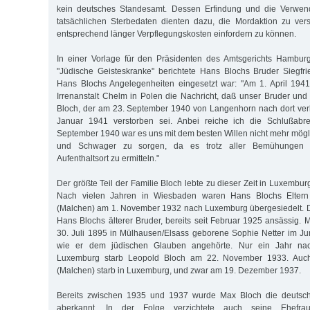
kein deutsches Standesamt. Dessen Erfindung und die Verwend
tatsächlichen Sterbedaten dienten dazu, die Mordaktion zu ver
entsprechend länger Verpflegungskosten einfordern zu können.
In einer Vorlage für den Präsidenten des Amtsgerichts Hambu
"Jüdische Geisteskranke" berichtete Hans Blochs Bruder Siegfrie
Hans Blochs Angelegenheiten eingesetzt war: "Am 1. April 1941
Irrenanstalt Chelm in Polen die Nachricht, daß unser Bruder un
Bloch, der am 23. September 1940 von Langenhorn nach dort verl
Januar 1941 verstorben sei. Anbei reiche ich die Schlußabre
September 1940 war es uns mit dem besten Willen nicht mehr mögli
und Schwager zu sorgen, da es trotz aller Bemühungen n
Aufenthaltsort zu ermitteln."
Der größte Teil der Familie Bloch lebte zu dieser Zeit in Luxemb
Nach vielen Jahren in Wiesbaden waren Hans Blochs Eltern
(Malchen) am 1. November 1932 nach Luxemburg übergesiedelt. D
Hans Blochs älterer Bruder, bereits seit Februar 1925 ansässig. 
30. Juli 1895 in Mülhausen/Elsass geborene Sophie Netter im Jun
wie er dem jüdischen Glauben angehörte. Nur ein Jahr 
Luxemburg starb Leopold Bloch am 22. November 1933. Auch
(Malchen) starb in Luxemburg, und zwar am 19. Dezember 1937.
Bereits zwischen 1935 und 1937 wurde Max Bloch die deutsche
aberkannt. In der Folge verzichtete auch seine Ehefra