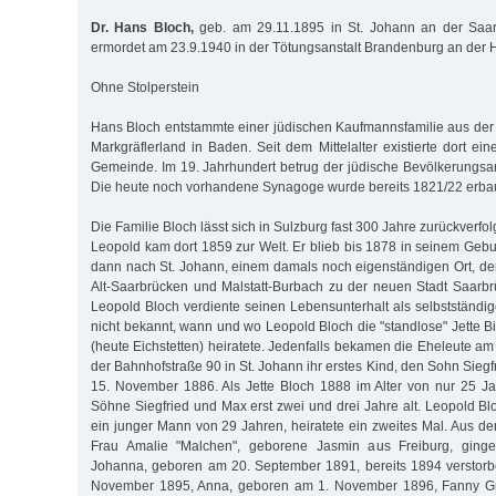
Dr. Hans Bloch,
geb. am 29.11.1895 in St. Johann an der Saar
ermordet am 23.9.1940 in der Tötungsanstalt Brandenburg an der 
Ohne Stolperstein
Hans Bloch entstammte einer jüdischen Kaufmannsfamilie aus der 
Markgräflerland in Baden. Seit dem Mittelalter existierte dort e
Gemeinde. Im 19. Jahrhundert betrug der jüdische Bevölkerungsant
Die heute noch vorhandene Synagoge wurde bereits 1821/22 erbau
Die Familie Bloch lässt sich in Sulzburg fast 300 Jahre zurückverfo
Leopold kam dort 1859 zur Welt. Er blieb bis 1878 in seinem Gebu
dann nach St. Johann, einem damals noch eigenständigen Ort, de
Alt-Saarbrücken und Malstatt-Burbach zu der neuen Stadt Saarbr
Leopold Bloch verdiente seinen Lebensunterhalt als selbstständig
nicht bekannt, wann und wo Leopold Bloch die "standlose" Jette B
(heute Eichstetten) heiratete. Jedenfalls bekamen die Eheleute a
der Bahnhofstraße 90 in St. Johann ihr erstes Kind, den Sohn Siegf
15. November 1886. Als Jette Bloch 1888 im Alter von nur 25 Ja
Söhne Siegfried und Max erst zwei und drei Jahre alt. Leopold B
ein junger Mann von 29 Jahren, heiratete ein zweites Mal. Aus de
Frau Amalie "Malchen", geborene Jasmin aus Freiburg, gingen
Johanna, geboren am 20. September 1891, bereits 1894 verstorb
November 1895, Anna, geboren am 1. November 1896, Fanny Gr