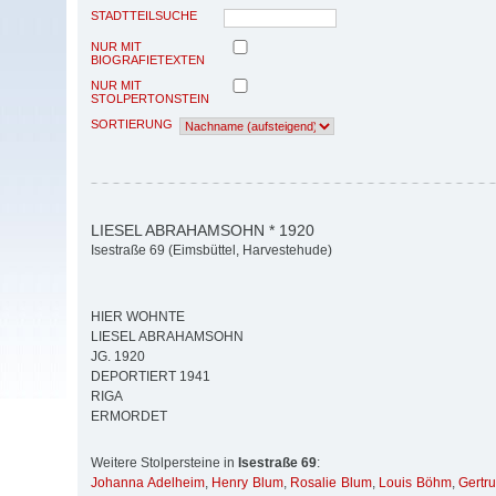
STADTTEILSUCHE
NUR MIT
BIOGRAFIETEXTEN
NUR MIT
STOLPERTONSTEIN
SORTIERUNG
LIESEL ABRAHAMSOHN * 1920
Isestraße 69 (Eimsbüttel, Harvestehude)
HIER WOHNTE
LIESEL ABRAHAMSOHN
JG. 1920
DEPORTIERT 1941
RIGA
ERMORDET
Weitere Stolpersteine in
Isestraße 69
:
Johanna Adelheim
,
Henry Blum
,
Rosalie Blum
,
Louis Böhm
,
Gertr