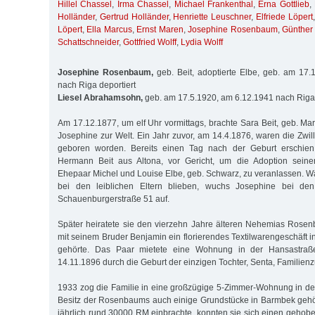
Hillel Chassel
,
Irma Chassel
,
Michael Frankenthal
,
Erna Gottlieb
,
Holländer
,
Gertrud Holländer
,
Henriette Leuschner
,
Elfriede Löpert
Löpert
,
Ella Marcus
,
Ernst Maren
,
Josephine Rosenbaum
,
Günther
Schattschneider
,
Gottfried Wolff
,
Lydia Wolff
Josephine Rosenbaum,
geb. Beit, adoptierte Elbe, geb. am 17
nach Riga deportiert
Liesel Abrahamsohn,
geb. am 17.5.1920, am 6.12.1941 nach Riga 
Am 17.12.1877, um elf Uhr vormittags, brachte Sara Beit, geb. Marcu
Josephine zur Welt. Ein Jahr zuvor, am 14.4.1876, waren die Zwi
geboren worden. Bereits einen Tag nach der Geburt erschien
Hermann Beit aus Altona, vor Gericht, um die Adoption seine
Ehepaar Michel und Louise Elbe, geb. Schwarz, zu veranlassen. 
bei den leiblichen Eltern blieben, wuchs Josephine bei den 
Schauenburgerstraße 51 auf.
Später heiratete sie den vierzehn Jahre älteren Nehemias Ro
mit seinem Bruder Benjamin ein florierendes Textilwarengeschäft 
gehörte. Das Paar mietete eine Wohnung in der Hansastr
14.11.1896 durch die Geburt der einzigen Tochter, Senta, Familien
1933 zog die Familie in eine großzügige 5-Zimmer-Wohnung in de
Besitz der Rosenbaums auch einige Grundstücke in Barmbek gehö
jährlich rund 30000 RM einbrachte, konnten sie sich einen gehobe