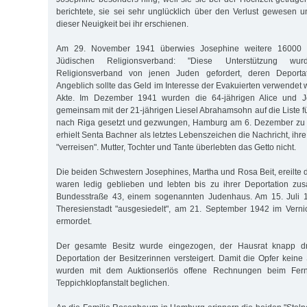
berichtete, sie sei sehr unglücklich über den Verlust gewesen un
dieser Neuigkeit bei ihr erschienen.
Am 29. November 1941 überwies Josephine weitere 16000
Jüdischen Re­li­gionsverband: "Diese Unterstützung w
Religionsverband von jenen Juden gefordert, deren Deportat
Angeblich sollte das Geld im Interesse der Eva­kuierten verwendet w
Akte. Im Dezember 1941 wurden die 64-jährigen Alice und 
gemeinsam mit der 21-jährigen Liesel Abrahamsohn auf die Liste f
nach Riga gesetzt und gezwungen, Hamburg am 6. Dezember zu v
erhielt Senta Bachner als letztes Lebenszeichen die Nachricht, ihre
"verreisen". Mutter, Tochter und Tante überlebten das Getto nicht.
Die beiden Schwestern Josephines, Martha und Rosa Beit, ereilte 
waren ledig geblieben und lebten bis zu ihrer Deportation zus
Bundesstraße 43, einem sogenannten Judenhaus. Am 15. Juli 
Theresienstadt "ausgesiedelt", am 21. September 1942 im Verni
ermordet.
Der gesamte Besitz wurde eingezogen, der Hausrat knapp d
Deportation der Besitzerinnen versteigert. Damit die Opfer keine
wurden mit dem Auktionserlös offene Rechnungen beim Fern
Teppichklopfanstalt beglichen.