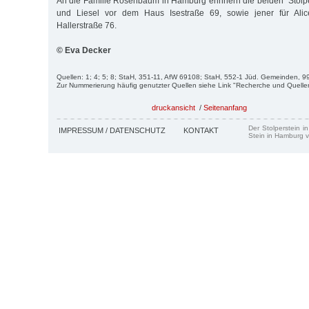
An die Familie Rosenbaum in Hamburg erinnern die beiden "Stolpe
und Liesel vor dem Haus Isestraße 69, sowie jener für Al
Hallerstraße 76.
© Eva Decker
Quellen: 1; 4; 5; 8; StaH, 351-11, AfW 69108; StaH, 552-1 Jüd. Gemeinden, 99
Zur Nummerierung häufig genutzter Quellen siehe Link "Recherche und Quelle
druckansicht
/
Seitenanfang
Der Stolperstein i
IMPRESSUM / DATENSCHUTZ
KONTAKT
Stein in Hamburg v