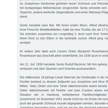
Zu Josephines Garderobe gehörten teurer Schmuck und Pelzmän
mit kostspieligen Möbelstücken eingerichtet. Senta erinnerte sic
Teppiche, andere wertvolle Gegenstände und einen Steinway-Flü
stand.
Senta heiratete zwei Mal. Mit ihrem ersten Mann, Alfred Abraha
einer Firma für Metallbettstellen, hatte sie eine Tochter, die am 17
Sie wohnten zusammen am Loogestieg 2, doch nach ihrer Schei
ihrem Kind zu den Eltern in die Isestraße zurück. Alfred ging n
verstarb.
Im selben Jahr starb auch Liesels Onkel, Benjamin Rosenbaum
Rosen­baum das Geschäft allein weiterführte, bis 1938 auch er vers
Am 21. Juli 1938 heiratete Senta Rudolf Bachner. Mit ihm gelang 
verlassen und über Spanien nach Amerika auszuwandern.
Die mittlerweile 18-jährige Liesel blieb bei der Großmutter in der I
Familie bestand zu diesem Zeitpunkt aus Josephine und Alice
Witwe. Vater, Onkel und eine Tante väterlicherseits waren bereits 
Onkel väterlicherseits mit Familie und zwei Cousins waren emig
Situation der in Hamburg verbliebenen Familienmitglieder 
zunehmend. Im November 1941 wurde nicht nur ein Konto mit rund
auch der gesamte Schmuck musste abgegeben werden, darunter ei
Josephine besonders hing, weil sie sie bei der Hochzeit getrage