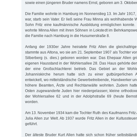
sowie einen jüngeren Bruder namens Ernst, geboren am 3. Oktober
Die Familie wohnte in Hamburg im Nonnenstieg 13. Im Jahr 1917, a
war, starb sein Vater. Er ließ seine Frau Minna als wohlhabende 
Sohn Fritz eine kaufmännische Ausbildung ermöglichen konnte.
wohnte Minna Allen mit ihren Söhnen in Lokstedt im Behrkampsw
die Familie nach Hamburg in die Husumerstraße 8.
Anfang der 1930er Jahre heiratete Fritz Allen die gleichaltrige
stammte aus Altona, wo sie am 21. September 1907 als Tochter 
Silberberg (s. dies.) geboren worden war. Das Ehepaar Allen g
eigenen Hausstand in der Wohlersallee 28. Das Haus gehörte dem 
der eine Großschlachterei betrieb. Das Gebiet an der Wohl
Johanniskirche herum hatte sich zu einer gutbürgerlichen
entwickelt, wo mittelständische Gewerbetreibende, Handwerker un
höhere Beamten, Ärzte und Rechtanwälte wohnten. Zudem hatte
Osten zugewanderte Juden hier niedergelassen; kleine orthodo
der Wohlersallee 62 und in der Adolphstraße 69 (heute Bernstor
worden.
Am 13. November 1934 kam die Tochter Ruth des Kaufmanns Fritz 
Julia Allen zur Welt. Ab 1937 wurde Fritz Allen in der Kultussteuer
geführt.
Der älteste Bruder Kurt Allen hatte sich schon früher selbststän