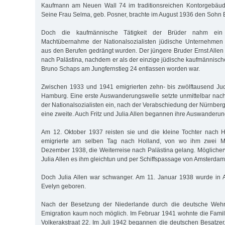
Kaufmann am Neuen Wall 74 im traditionsreichen Kontorgebäude
Seine Frau Selma, geb. Posner, brachte im August 1936 den Sohn B
Doch die kaufmännische Tätigkeit der Brüder nahm ein
Machtübernahme der Nationalsozialisten jüdische Unternehmen 
aus den Berufen gedrängt wurden. Der jüngere Bruder Ernst Allen
nach Palästina, nachdem er als der einzige jüdische kaufmännisch
Bruno Schaps am Jungfernstieg 24 entlassen worden war.
Zwischen 1933 und 1941 emigrierten zehn- bis zwölftausend J
Hamburg. Eine erste Auswanderungswelle setzte unmittelbar na
der Nationalsozialisten ein, nach der Verabschiedung der Nürnber
eine zweite. Auch Fritz und Julia Allen begannen ihre Auswanderun
Am 12. Oktober 1937 reisten sie und die kleine Tochter nach H
emigrierte am selben Tag nach Holland, von wo ihm zwei M
Dezember 1938, die Weiterreise nach Palästina gelang. Möglicherw
Julia Allen es ihm gleichtun und per Schiffspassage von Amsterdam
Doch Julia Allen war schwanger. Am 11. Januar 1938 wurde in 
Evelyn geboren.
Nach der Besetzung der Niederlande durch die deutsche Weh
Emigration kaum noch möglich. Im Februar 1941 wohnte die Famil
Volkerakstraat 22. Im Juli 1942 begannen die deutschen Besatzer