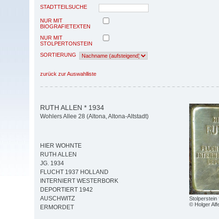
STADTTEILSUCHE
NUR MIT
BIOGRAFIETEXTEN
NUR MIT
STOLPERTONSTEIN
SORTIERUNG
zurück zur Auswahlliste
RUTH ALLEN * 1934
Wohlers Allee 28 (Altona, Altona-Altstadt)
HIER WOHNTE
RUTH ALLEN
JG. 1934
FLUCHT 1937 HOLLAND
INTERNIERT WESTERBORK
DEPORTIERT 1942
AUSCHWITZ
Stolperstein 
© Holger Alf
ERMORDET