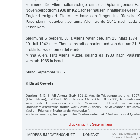
kümmerte. Die Eltern hatten sich getrennt, der Diplomingenieur H
Novemberpogrom 1938 im KZ Sachsenhausen inhaftiert gewesen 
England emigriert. Die Mutter hatte den Jungen ins Jüdische
Papendamm gegeben. Johanna Allen wurde 1941 nach Lodz de
Leben kam.
Siegmund Silberberg, Julia Allens Vater, geb. am 23. März 187
19. Juli 1942 nach Theresienstadt deportiert und von dort am 21.
Treblinka, wo er ermordet wurde.
Minna Allen, Fritz Allens Mutter, gelang es 1938 nach Paläst
verstarb 1965 in Israel.
Stand September 2015
© Birgit Gewehr
Quellen: 4; 5; 8; AB Altona; StaH 351-11 Amt für Wiedergutmachung, 36678
(Allen, Minna); FZH/WdE 650, Jehuda Claus Allen, 8.6.2000; Information
Westerbork; Informationen von: In Memoriam – Nederlandse oorlogssl
Oorlogsgravenstichting (Dutch War Victims Authority), ‘s-Gravenhage (courtes
Vashem Friends in Netherlands, Amsterdam).
Zur Nummerierung häufig genutzter Quellen siehe Link "Recherche und Quelle
druckansicht
/
Seitenanfang
Der Stolperstein i
IMPRESSUM / DATENSCHUTZ
KONTAKT
Stein in Hamburg v