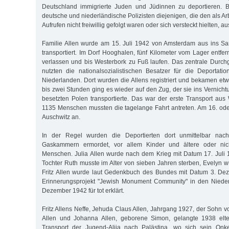
Deutschland immigrierte Juden und Jüdinnen zu deportieren. B
deutsche und niederländische Polizisten diejenigen, die den als Ar
Aufrufen nicht freiwillig gefolgt waren oder sich versteckt hielten, a
Familie Allen wurde am 15. Juli 1942 von Amsterdam aus ins S
transportiert. Im Dorf Hooghalen, fünf Kilometer vom Lager entfe
verlassen und bis Westerbork zu Fuß laufen. Das zentrale Durc
nutzten die nationalsozialistischen Besatzer für die Deportat
Niederlanden. Dort wurden die Allens registriert und bekamen et
bis zwei Stunden ging es wieder auf den Zug, der sie ins Vernich
besetzten Polen transportierte. Das war der erste Transport aus
1135 Menschen mussten die tagelange Fahrt antreten. Am 16. oder
Auschwitz an.
In der Regel wurden die Deportierten dort unmittelbar nac
Gaskammern ermordet, vor allem Kinder und ältere oder nich
Menschen. Julia Allen wurde nach dem Krieg mit Datum 17. Juli 19
Tochter Ruth musste im Alter von sieben Jahren sterben, Evelyn wu
Fritz Allen wurde laut Gedenkbuch des Bundes mit Datum 3. De
Erinnerungsprojekt "Jewish Monument Community" in den Niede
Dezember 1942 für tot erklärt.
Fritz Allens Neffe, Jehuda Claus Allen, Jahrgang 1927, der Sohn 
Allen und Johanna Allen, geborene Simon, gelangte 1938 elte
Transport der Jugend-Alija nach Palästina, wo sich sein Onk