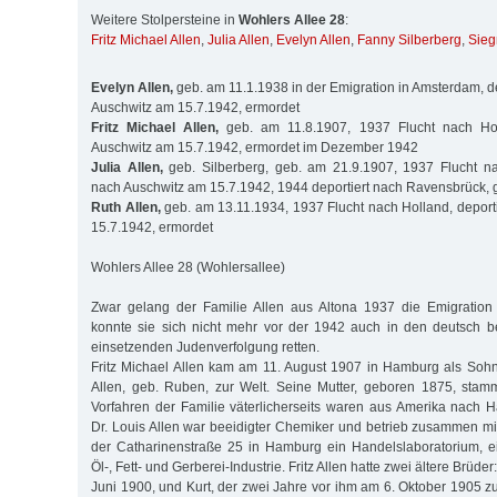
Weitere Stolpersteine in
Wohlers Allee 28
:
Fritz Michael Allen
,
Julia Allen
,
Evelyn Allen
,
Fanny Silberberg
,
Sieg
Evelyn Allen,
geb. am 11.1.1938 in der Emigration in Amsterdam, de
Auschwitz am 15.7.1942, ermordet
Fritz Michael Allen,
geb. am 11.8.1907, 1937 Flucht nach Holl
Auschwitz am 15.7.1942, ermordet im Dezember 1942
Julia Allen,
geb. Silberberg, geb. am 21.9.1907, 1937 Flucht nac
nach Auschwitz am 15.7.1942, 1944 deportiert nach Ravensbrück, 
Ruth Allen,
geb. am 13.11.1934, 1937 Flucht nach Holland, deport
15.7.1942, ermordet
Wohlers Allee 28 (Wohlersallee)
Zwar gelang der Familie Allen aus Altona 1937 die Emigration
konnte sie sich nicht mehr vor der 1942 auch in den deutsch b
einsetzenden Judenverfolgung retten.
Fritz Michael Allen kam am 11. August 1907 in Hamburg als Soh
Allen, geb. Ruben, zur Welt. Seine Mutter, geboren 1875, sta
Vorfahren der Familie väterlicherseits waren aus Amerika nach
Dr. Louis Allen war beeidigter Chemiker und betrieb zusammen mit
der Catharinenstraße 25 in Hamburg ein Handelslaboratorium, ei
Öl-, Fett- und Gerberei-Industrie. Fritz Allen hatte zwei ältere Brüd
Juni 1900, und Kurt, der zwei Jahre vor ihm am 6. Oktober 1905 