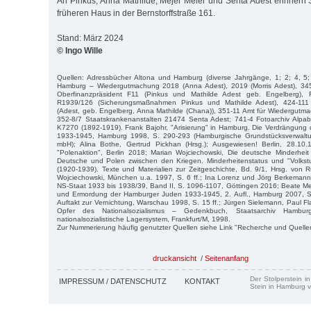
An Pinkus, Anna Mathilde, Mejer Meier und Senta Adest erinnern S
früheren Haus in der Bernstorffstraße 161.
Stand: März 2024
© Ingo Wille
Quellen: Adressbücher Altona und Hamburg (diverse Jahrgänge, 1; 2; 4, 5
Hamburg – Wiedergutmachung 2018 (Anna Adest), 2019 (Morris Adest), 345
Oberfinanzpräsident F11 (Pinkus und Mathilde Adest geb. Engelberg), 
R1939/126 (Sicherungsmaßnahmen Pinkus und Mathilde Adest), 424-111 
(Adest, geb. Engelberg, Anna Mathilde (Chana)), 351-11 Amt für Wiedergutma
352-8/7 Staatskrankenanstalten 21474 Senta Adest; 741-4 Fotoarchiv Alpabe
K7270 (1892-1919). Frank Bajohr, "Arisierung" in Hamburg. Die Verdrängung
1933-1945, Hamburg 1998, S. 290-293 (Hamburgische Grundstücksverwaltu
mbH); Alina Bothe, Gertrud Pickhan (Hrsg.); Ausgewiesen! Berlin, 28.10
"Polenaktion", Berlin 2018; Marian Wojciechowski, Die deutsche Minderheit
Deutsche und Polen zwischen den Kriegen. Minderheitenstatus und "Volks
(1920-1939). Texte und Materialien zur Zeitgeschichte, Bd. 9/1, Hrsg. von 
Wojciechowski, München u.a. 1997, S. 6 ff.; Ina Lorenz und Jörg Berkeman
NS-Staat 1933 bis 1938/39, Band II, S. 1096-1107, Göttingen 2016; Beate Mey
und Ermordung der Hamburger Juden 1933-1945, 2. Aufl., Hamburg 2007, S
Auftakt zur Vernichtung, Warschau 1998, S. 15 ff.; Jürgen Sielemann, Paul 
Opfer des Nationalsozialismus – Gedenkbuch, Staatsarchiv Hamb
nationalsozialistische Lagersystem, Frankfurt/M, 1998.
Zur Nummerierung häufig genutzter Quellen siehe Link "Recherche und Quelle
druckansicht
/
Seitenanfang
Der Stolperstein i
IMPRESSUM / DATENSCHUTZ
KONTAKT
Stein in Hamburg v