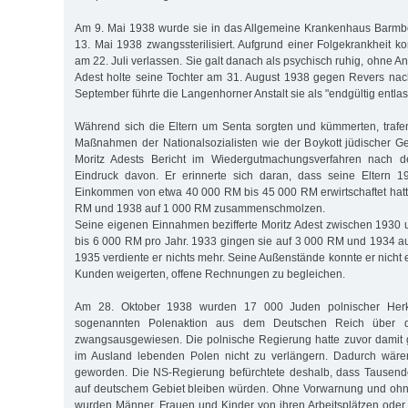
Am 9. Mai 1938 wurde sie in das Allgemeine Krankenhaus Barmbe
13. Mai 1938 zwangssterilisiert. Aufgrund einer Folgekrankheit kon
am 22. Juli verlassen. Sie galt danach als psychisch ruhig, ohne Ant
Adest holte seine Tochter am 31. August 1938 gegen Revers nac
September führte die Langenhorner Anstalt sie als "endgültig entlas
Während sich die Eltern um Senta sorgten und kümmerten, trafen
Maßnahmen der Nationalsozialisten wie der Boykott jüdischer Ge
Moritz Adests Bericht im Wiedergutmachungsverfahren nach d
Eindruck davon. Er erinnerte sich daran, dass seine Eltern 
Einkommen von etwa 40 000 RM bis 45 000 RM erwirtschaftet hatt
RM und 1938 auf 1 000 RM zusammenschmolzen.
Seine eigenen Einnahmen bezifferte Moritz Adest zwischen 1930
bis 6 000 RM pro Jahr. 1933 gingen sie auf 3 000 RM und 1934 a
1935 verdiente er nichts mehr. Seine Außenstände konnte er nicht e
Kunden weigerten, offene Rechnungen zu begleichen.
Am 28. Oktober 1938 wurden 17 000 Juden polnischer Her
sogenannten Polenaktion aus dem Deutschen Reich über d
zwangsausgewiesen. Die polnische Regierung hatte zuvor damit 
im Ausland lebenden Polen nicht zu verlängern. Dadurch wäre
geworden. Die NS-Regierung befürchtete deshalb, dass Tausende
auf deutschem Gebiet bleiben würden. Ohne Vorwarnung und oh
wurden Männer, Frauen und Kinder von ihren Arbeitsplätzen ode