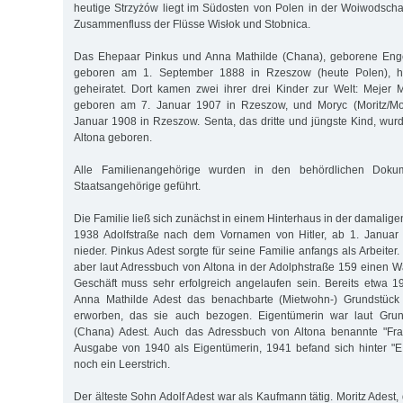
heutige Strzyżów liegt im Südosten von Polen in der Woiwodsch
Zusammenfluss der Flüsse Wisłok und Stobnica.
Das Ehepaar Pinkus und Anna Mathilde (Chana), geborene Enge
geboren am 1. September 1888 in Rzeszow (heute Polen), ha
geheiratet. Dort kamen zwei ihrer drei Kinder zur Welt: Mejer 
geboren am 7. Januar 1907 in Rzeszow, und Moryc (Moritz/Mor
Januar 1908 in Rzeszow. Senta, das dritte und jüngste Kind, wur
Altona geboren.
Alle Familienangehörige wurden in den behördlichen Dokum
Staatsangehörige geführt.
Die Familie ließ sich zunächst in einem Hinterhaus in der damalig
1938 Adolfstraße nach dem Vornamen von Hitler, ab 1. Januar 1
nieder. Pinkus Adest sorgte für seine Familie anfangs als Arbeiter
aber laut Adressbuch von Altona in der Adolphstraße 159 einen
Geschäft muss sehr erfolgreich angelaufen sein. Bereits etwa 
Anna Mathilde Adest das benachbarte (Mietwohn-) Grundstück 
erworben, das sie auch bezogen. Eigentümerin war laut Gru
(Chana) Adest. Auch das Adressbuch von Altona benannte "Fra
Ausgabe von 1940 als Eigentümerin, 1941 befand sich hinter "E.
noch ein Leerstrich.
Der älteste Sohn Adolf Adest war als Kaufmann tätig. Moritz Adest,