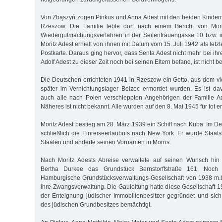
Von Zbąszyń zogen Pinkus und Anna Adest mit den beiden Kinder
Rzeszow. Die Familie lebte dort nach einem Bericht von Mori
Wiedergutmachungsverfahren in der Seitenfrauengasse 10 bzw. i
Moritz Adest erhielt von ihnen mit Datum vom 15. Juli 1942 als let
Postkarte. Daraus ging hervor, dass Senta Adest nicht mehr bei ihre
Adolf Adest zu dieser Zeit noch bei seinen Eltern befand, ist nicht b
Die Deutschen errichteten 1941 in Rzeszow ein Getto, aus dem v
später im Vernichtungslager Belzec ermordet wurden. Es ist d
auch alle nach Polen verschleppten Angehörigen der Familie A
Näheres ist nicht bekannt. Alle wurden auf den 8. Mai 1945 für tot erk
Moritz Adest bestieg am 28. März 1939 ein Schiff nach Kuba. Im D
schließlich die Einreiseerlaubnis nach New York. Er wurde Staats
Staaten und änderte seinen Vornamen in Morris.
Nach Moritz Adests Abreise verwaltete auf seinen Wunsch hin 
Bertha Durkee das Grundstück Bernstorffstraße 161. Noc
Hamburgische Grundstücksverwaltungs-Gesellschaft von 1938 m.b
ihre Zwangsverwaltung. Die Gauleitung hatte diese Gesellschaft
der Enteignung jüdischer Immobilienbesitzer gegründet und sich
des jüdischen Grundbesitzes bemächtigt.