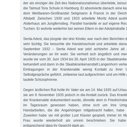
der als einziger die Zeit des Nationalsozialismus überlebte, bes
die Talmud Tora Schule in Hamburg. Er absolvierte danach eine k
dem Weißwaren-Großhandel Seligmann & Franck in der Deich
Altstadt. Zwischen 1930 und 1933 arbeitete Moritz Adest aush
Alsterhaus am Jungfernstieg. Parallel handelte er auf eigene Re
Tuchen. Er wohnte weiterhin bei seinen Eltern in der Adolphstraße 
Senta Adest, das jüngste der drei Kinder, war nach den Berichten d
sehr tüchtig. Sie besuchte die Handelsschule und arbeitete danac
September 1932 – Senta Adest war jetzt achtzehn Jahre alt 
Veränderungen an ihr wahr. Sie verhielt sich ängstlich und m
wurde sie vom 30. Juni 1934 bis 30. April 1935 in der Staatskranke
behandelt und dann in die Staatskrankenanstalt Langenhorn verlegt.
Eintragungen in der Krankenakte wenig Kontakt zu ihrer
Selbstgespräche geführt, zeitweise laut aufgeschrien und um Hilfe
lautete Schizophrenie.
Gegen ärztlichen Rat holte ihr Vater sie am 14. Mai 1935 auf Url
sie am 9. November 1935 jedoch in die Anstalt zurück. Das Krankh
der Krankenakte dokumentiert wurde, ähnelte dem in Friedrichsber
im Tagesraum gesessen haben, ohne sich um ihre Umg
Handarbeiten, die die Angehörigen mitgebracht hatten, habe si
Zuweilen habe sie mit großer Lust Klavier gespielt, immer im 
Frau wurde wiederholt als unrein beschrieben. Sie hab
entsprechend stieg ihr Gewicht stark an.