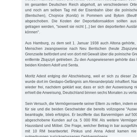
im gesamten Deutschen Reich abgeholt, an verschiedenen Ort
und noch am selben Tag mit der Eisenbahn über die polnisch
(Bentschen), Chojnice (Konitz) in Pommern und Bytom (Beuth
abgeschoben. Die Kosten der Deportationsaktion sollten au
getragen werden, "soweit sie nicht [...] bei den deportierten Au
können".
Aus Hamburg, zu dem seit 1. Januar 1938 auch Altona gehörte
Menschen zwangsweise nach Neu Bentschen (heute Zbąszynek
Grenzseite befördert und von dort mit Gewalt über die polnische G
entfernte Zbąszyń getrieben. Zu den Ausgewiesenen gehörte das
beiden Kindern Adolf und Senta.
Moritz Adest entging der Abschiebung, weil er sich zu dieser Zeit
wurde dort im Gestapo-Gefängnis am Alexanderplatz inhaftiert. N
wieder frei, nachdem geklärt war, dass er sich der Ausweisung ni
erhielt die Anweisung, Deutschland binnen sechs Monaten zu verla
Sein Versuch, die Vermögenswerte seiner Eltern zu retten, indem
für sie und die beiden Geschwister die bereits vollzogene "Au
beantragte, blieb erfolglos. Er bezifferte das Barvermögen auf 
abgeschobene Kunden auf ca. 5 000 RM. Als weitere Vermögen
Hausstand und Möbel. Die Frage, welcher Betrag in bar ausgeführ
mit 10 RM beantwortet. Pinkus und Anna Adest kamen nie 
notgedrungen zurückgelassenen Geldvermögens.