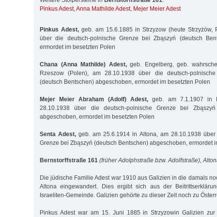
Weitere Stolpersteine in
Bernstorffstraße 161
:
Pinkus Adest
,
Anna Mathilde Adest
,
Mejer Meier Adest
Pinkus Adest,
geb. am 15.6.1885 in Strzyzow (heute Strzyżów, 
über die deutsch-polnische Grenze bei Zbąszyń (deutsch Ben
ermordet im besetzten Polen
Chana (Anna Mathilde) Adest,
geb. Engelberg, geb. wahrschei
Rzeszow (Polen), am 28.10.1938 über die deutsch-polnisch
(deutsch Bentschen) abgeschoben, ermordet im besetzten Polen
Mejer Meier Abraham (Adolf) Adest,
geb. am 7.1.1907 in 
28.10.1938 über die deutsch-polnische Grenze bei Zbąszyń
abgeschoben, ermordet im besetzten Polen
Senta Adest,
geb. am 25.6.1914 in Altona, am 28.10.1938 über 
Grenze bei Zbąszyń (deutsch Bentschen) abgeschoben, ermordet i
Bernstorffstraße 161
(früher Adolphstraße bzw. Adolfstraße), Alton
Die jüdische Familie Adest war 1910 aus Galizien in die damals no
Altona eingewandert. Dies ergibt sich aus der Beitrittserklär
Israeliten-Gemeinde. Galizien gehörte zu dieser Zeit noch zu Österr
Pinkus Adest war am 15. Juni 1885 in Strzyzowin Galizien zu