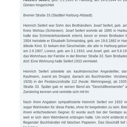
Heinrich Seifert,
geb. 5.1.1905 in Harburg, am 14.8.1944 im Z
Görden hingerichtet
Bremer Straße 33 (Stadtteil Harburg-Altstadt)
Heinrich Seifert war Sohn des Brothändlers Josef Seifert, geb. a
Kreis Wohlau (Schlesien). Josef Seifert wohnte ab 1895 in Harbu
hatte das Schmiedehandwerk erlernt, bevor er einen Brotladen 
1904 heiratete er Elisabeth Schmalstieg, geb. am 19.6.1882 in Ha
älteste Kind. Er bekam drei Geschwister, die alle in Harburg geb
am 2.6.1907, Lorenz, geb. am 3.1.1910, und Josef, geb. am 5.8.19
das Wohnhaus der Familie in der Bremer Straße 33. Sein Brotladen
dort. Eine Wohnung hatte Seifert 1933 vermietet.
Heinrich Seifert arbeitete als kaufmännischer Angestellter, da
Kaufmann, zuerst als Drogist, danach als Buchhändler. Vorübe
1928) in der Pestalozzistraße 112 (heute: Mehringweg), ab 193
Straße 33. Später gab er seinen Beruf als "Geschäftsreisender" a
Zandering kennen und verlobte sich mit ihr.
Nach ihren Angaben sympathisierte Heinrich Seifert vor 1933 m
sogar Wahlreden für diese Partei, ohne ihr beigetreten zu sein. Bal
ihrem entschiedenen Gegner. Er wurde auch bei der Gestapo auf
weil er sich dem Wehrdienst entzogen hatte. Um nicht entdeckt zu
fliegender Buchhändler mit falschen Papieren. Das Geschäft lie