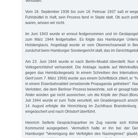
Verlobten.
Vom 18. September 1936 bis zum 18. Februar 1937 saß er wege
Fuhlsbüttel in Haft, sein Prozess fand in Stade statt. Ob auch pol
waren, wissen wir nicht.
Im Juni 1943 wurde er erneut festgenommen und im Gestapogefä
zum März 1944 festgehalten. Es folgte das Hamburger Unter
Holstenglacis. Angeklagt wurde er vom Oberreichsanwalt in Ber
zunächst beim Hamburger Sondergericht statt, das im Gerichtsgebäu
Am 23. Juni 1944 wurde er nach Berlin-Moabit überstellt. Nun
Volksgerichtshof verhandelt. Die Anklage lautete auf Wehrkraft
gegen das Heimtückegesetz. In einem Schreiben des Internation
Genf (vom 7. März 1956) wurde aus einem Schriftstück zitiert, er "h
in einem Eisenbahnabteil zersetzende Propaganda getrieben". N
Verlobten, die dem Berliner Prozess beiwohnte, soll er gesagt ha
Alster würden gar nicht ausreichen, um die Köpfe der (Nazi-)Bon
Juli 1944 wurde er zum Tode verurteilt, ein Gnadengesuch ansc
14. August erfolgte die Hinrichtung im Zuchthaus Brandenbur
eingeäschert und nach Ohlsdorf überführt.
Heinrich Seiferts Gesprächspartner im Zug nannte sich Köhle
Kommunist ausgegeben. Vermutlich hatte er ihn bei der Ges
Hamburger "Vereinigung der Verfolgten des Naziregimes" glaubt