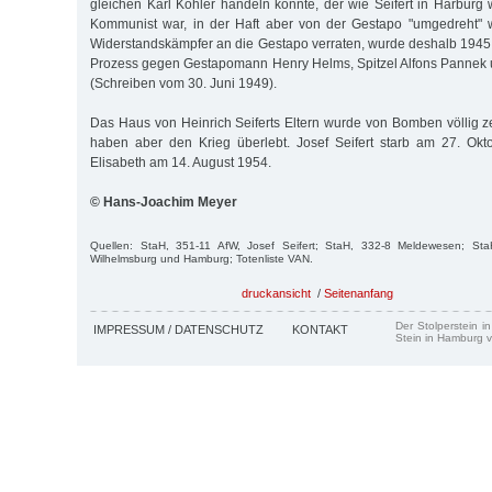
gleichen Karl Köhler handeln könnte, der wie Seifert in Harburg 
Kommunist war, in der Haft aber von der Gestapo "umgedreht" 
Widerstandskämpfer an die Gestapo verraten, wurde deshalb 1945 i
Prozess gegen Gestapomann Henry Helms, Spitzel Alfons Pannek 
(Schreiben vom 30. Juni 1949).
Das Haus von Heinrich Seiferts Eltern wurde von Bomben völlig ze
haben aber den Krieg überlebt. Josef Seifert starb am 27. Okt
Elisabeth am 14. August 1954.
© Hans-Joachim Meyer
Quellen: StaH, 351-11 AfW, Josef Seifert; StaH, 332-8 Meldewesen; Sta
Wilhelmsburg und Hamburg; Totenliste VAN.
druckansicht
/
Seitenanfang
Der Stolperstein i
IMPRESSUM / DATENSCHUTZ
KONTAKT
Stein in Hamburg v