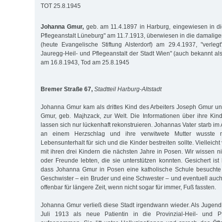
TOT 25.8.1945
Johanna Gmur,
geb. am 11.4.1897 in Harburg, eingewiesen in die
Pflegeanstalt Lüneburg" am 11.7.1913, überwiesen in die damaligen
(heute Evangelische Stiftung Alsterdorf) am 29.4.1937, "verle
Jauregg-Heil- und Pflegeanstalt der Stadt Wien" (auch bekannt als
am 16.8.1943, Tod am 25.8.1945
Bremer Straße 67,
Stadtteil Harburg-Altstadt
Johanna Gmur kam als drittes Kind des Arbeiters Joseph Gmur u
Gmur, geb. Majhzack, zur Welt. Die Informationen über ihre Kind
lassen sich nur lückenhaft rekonstruieren. Johannas Vater starb im 
an einem Herzschlag und ihre verwitwete Mutter wusste n
Lebensunterhalt für sich und die Kinder bestreiten sollte. Vielleich
mit ihren drei Kindern die nächsten Jahre in Posen. Wir wissen n
oder Freunde lebten, die sie unterstützen konnten. Gesichert ist 
dass Johanna Gmur in Posen eine katholische Schule besuchte
Geschwister – ein Bruder und eine Schwester – und eventuell auch
offenbar für längere Zeit, wenn nicht sogar für immer, Fuß fassten.
Johanna Gmur verließ diese Stadt irgendwann wieder. Als Jugend
Juli 1913 als neue Patientin in die Provinzial-Heil- und Pf