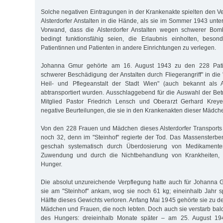
Solche negativen Eintragungen in der Krankenakte spielten den Ve
Alsterdorfer Anstalten in die Hände, als sie im Sommer 1943 unt
Vorwand, dass die Alsterdorfer Anstalten wegen schwerer Bo
bedingt funktionsfähig seien, die Erlaubnis einholten, beson
Patientinnen und Patienten in andere Einrichtungen zu verlegen.
Johanna Gmur gehörte am 16. August 1943 zu den 228 Patie
schwerer Beschädigung der Anstalten durch Fliegerangriff" in di
Heil- und Pflegeanstalt der Stadt Wien" (auch bekannt als A
abtransportiert wurden. Ausschlaggebend für die Auswahl der Bet
Mitglied Pastor Friedrich Lensch und Oberarzt Gerhard Kreye
negative Beurteilungen, die sie in den Krankenakten dieser Mädch
Von den 228 Frauen und Mädchen dieses Alsterdorfer Transports
noch 32, denn im "Steinhof" regierte der Tod. Das Massensterben
geschah systematisch durch Überdosierung von Medikamente
Zuwendung und durch die Nichtbehandlung von Krankheiten, 
Hunger.
Die absolut unzureichende Verpflegung hatte auch für Johanna G
sie am "Steinhof" ankam, wog sie noch 61 kg; eineinhalb Jahr spä
Hälfte dieses Gewichts verloren. Anfang Mai 1945 gehörte sie zu d
Mädchen und Frauen, die noch lebten. Doch auch sie verstarb bal
des Hungers: dreieinhalb Monate später – am 25. August 194