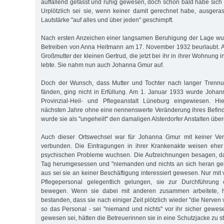
auffallend gefasst und ruhig gewesen, doch schon bald habe sich 
Urplötzlich sei sie, wenn keiner damit gerechnet habe, ausgeras
Lautstärke "auf alles und über jeden" geschimpft.
Nach ersten Anzeichen einer langsamen Beruhigung der Lage w
Betreiben von Anna Heitmann am 17. November 1932 beurlaubt. 
Großmutter der kleinen Gertrud, die jetzt bei ihr in ihrer Wohnung 
lebte. Sie nahm nun auch Johanna Gmur auf.
Doch der Wunsch, dass Mutter und Tochter nach langer Trennu
fänden, ging nicht in Erfüllung. Am 1. Januar 1933 wurde Joha
Provinzial-Heil- und Pflegeanstalt Lüneburg eingewiesen. Hi
nächsten Jahre ohne eine nennenswerte Veränderung ihres Befind
wurde sie als "ungeheilt" den damaligen Alsterdorfer Anstalten übe
Auch dieser Ortswechsel war für Johanna Gmur mit keiner Ver
verbunden. Die Eintragungen in ihrer Krankenakte weisen eher 
psychischen Probleme wuchsen. Die Aufzeichnungen besagen, da
Tag herumgesessen und "niemanden und nichts an sich heran gel
aus sei sie an keiner Beschäftigung interessiert gewesen. Nur mit
Pflegepersonal gelegentlich gelungen, sie zur Durchführung 
bewegen. Wenn sie dabei mit anderen zusammen arbeitete, h
bestanden, dass sie nach einiger Zeit plötzlich wieder "die Nerven
so das Personal - sei "niemand und nichts" vor ihr sicher gewes
gewesen sei, hätten die Betreuerinnen sie in eine Schutzjacke zu 