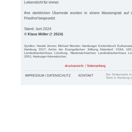
Lebenslicht für immer.
Ihre sterblichen Überreste wurden in einem Massengrab auf
Friedhof beigesetzt.
Stand: Juni 2024
© Klaus Möller († 2024)
Quellen: Harald Jenner, Michael Wunder, Hamburger Gedenkbuch Euthanasi
Hamburg 2017; Archiv der Evangelischen Stiftung Alsterdorf, V344; 100
Landeskrankenhaus Lüneburg. Niedersächsisches Landeskrankenhaus Lün
2001; Harburger Adressbücher.
druckansicht
/
Seitenanfang
Der Stolperstein i
IMPRESSUM / DATENSCHUTZ
KONTAKT
Stein in Hamburg v