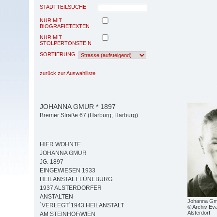
STADTTEILSUCHE
NUR MIT
BIOGRAFIETEXTEN
NUR MIT
STOLPERTONSTEIN
SORTIERUNG
zurück zur Auswahlliste
JOHANNA GMUR * 1897
Bremer Straße 67 (Harburg, Harburg)
HIER WOHNTE
JOHANNA GMUR
JG. 1897
EINGEWIESEN 1933
HEILANSTALT LÜNEBURG
1937 ALSTERDORFER
ANSTALTEN
Johanna Gm
`VERLEGT´1943 HEILANSTALT
© Archiv Eva
Alsterdorf
AM STEINHOF/WIEN