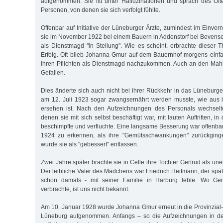
aufgenommen. Sie litt unter Halluzinationen und sprach des Öf
Personen, von denen sie sich verfolgt fühlte.
Offenbar auf Initiative der Lüneburger Ärzte, zumindest im Einve
sie im November 1922 bei einem Bauern in Addenstorf bei Bevens
als Dienstmagd "in Stellung". Wie es scheint, erbrachte dieser 
Erfolg. Oft blieb Johanna Gmur auf dem Bauernhof morgens einfach
ihren Pflichten als Dienstmagd nachzukommen. Auch an den Mahl
Gefallen.
Dies änderte sich auch nicht bei ihrer Rückkehr in das Lüneburg
am 12. Juli 1923 sogar zwangsernährt werden musste, wie aus 
ersehen ist. Nach den Aufzeichnungen des Personals wechselt
denen sie mit sich selbst beschäftigt war, mit lauten Auftritten, i
beschimpfte und verfluchte. Eine langsame Besserung war offenba
1924 zu erkennen, als ihre "Gemütsschwankungen" zurückginge
wurde sie als "gebessert" entlassen.
Zwei Jahre später brachte sie in Celle ihre Tochter Gertrud als une
Der leibliche Vater des Mädchens war Friedrich Heitmann, der späte
schon damals - mit seiner Familie in Harburg lebte. Wo Gert
verbrachte, ist uns nicht bekannt.
Am 10. Januar 1928 wurde Johanna Gmur erneut in die Provinzial-H
Lüneburg aufgenommen. Anfangs – so die Aufzeichnungen in den