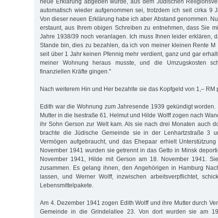
neue Erklärung abgeben würde, aus dem Jüdischen Religionsver
automatisch wieder aufgenommen sei, trotzdem ich seit cirka 9 J
Von dieser neuen Erklärung habe ich aber Abstand genommen. Nun 
erstaunt, aus Ihrem obigen Schreiben zu entnehmen, dass Sie mi
Jahre 1938/39 noch veranlagen. Ich muss Ihnen leider erklären, d
Stande bin, dies zu bezahlen, da ich von meiner kleinen Rente M 
seit über 1 Jahr keinen Pfennig mehr verdient, ganz und gar erha
meiner Wohnung heraus musste, und die Umzugskosten sc
finanziellen Kräfte gingen."
Nach weiterem Hin und Her bezahlte sie das Kopfgeld von 1,– RM 
Edith war die Wohnung zum Jahresende 1939 gekündigt worden. S
Mutter in die Isestraße 61. Helmut und Hilde Wolff zogen nach Wa
ihr Sohn Gerson zur Welt kam. Als sie nach drei Monaten auch d
brachte die Jüdische Gemeinde sie in der Lenhartzstraße 3 u
Vermögen aufgebraucht, und das Ehepaar erhielt Unterstützung 
November 1941 wurden sie getrennt in das Getto in Minsk deportie
November 1941, Hilde mit Gerson am 18. November 1941. Sie
zusammen. Es gelang ihnen, den Angehörigen in Hamburg Nac
lassen, und Werner Wolff, inzwischen arbeitsverpflichtet, schi
Lebensmittelpakete.
Am 4. Dezember 1941 zogen Edith Wolff und ihre Mutter durch Ver
Gemeinde in die Grindelallee 23. Von dort wurden sie am 19.