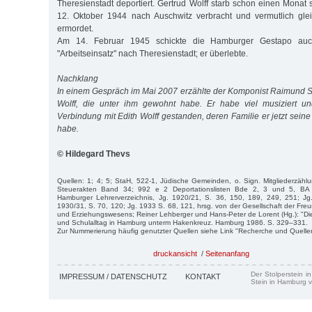
Theresienstadt deportiert. Gertrud Wolff starb schon einen Monat
12. Oktober 1944 nach Auschwitz verbracht und vermutlich glei
ermordet.
Am 14. Februar 1945 schickte die Hamburger Gestapo au
"Arbeitseinsatz" nach Theresienstadt; er überlebte.
Nachklang
In einem Gespräch im Mai 2007 erzählte der Komponist Raimund 
Wolff, die unter ihm gewohnt habe. Er habe viel musiziert un
Verbindung mit Edith Wolff gestanden, deren Familie er jetzt sein
habe.
© Hildegard Thevs
Quellen: 1; 4; 5; StaH, 522-1, Jüdische Gemeinden, o. Sign. Mitgliederzäh
Steuerakten Band 34; 992 e 2 Deportationslisten Bde 2, 3 und 5, BA 
Hamburger Lehrerverzeichnis, Jg. 1920/21, S. 36, 150, 189, 249, 251; Jg
1930/31, S. 70, 120; Jg. 1933 S. 68, 121, hrsg. von der Gesellschaft der Fr
und Erziehungswesens; Reiner Lehberger und Hans-Peter de Lorent (Hg.): "Die
und Schulalltag in Hamburg unterm Hakenkreuz. Hamburg 1986. S. 329–331.
Zur Nummerierung häufig genutzter Quellen siehe Link "Recherche und Quelle
druckansicht
/
Seitenanfang
Der Stolperstein i
IMPRESSUM / DATENSCHUTZ
KONTAKT
Stein in Hamburg v