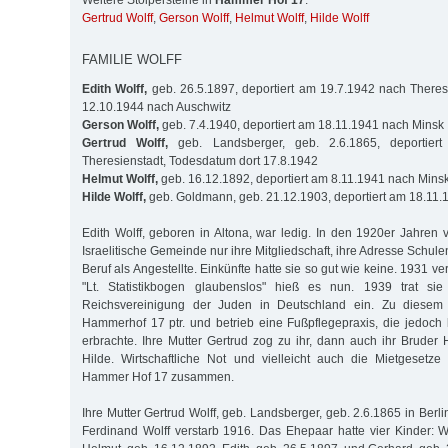
Weitere Stolpersteine in
Hammer Hof 17
:
Gertrud Wolff
,
Gerson Wolff
,
Helmut Wolff
,
Hilde Wolff
FAMILIE WOLFF
Edith Wolff,
geb. 26.5.1897, deportiert am 19.7.1942 nach Theresi
12.10.1944 nach Auschwitz
Gerson Wolff,
geb. 7.4.1940, deportiert am 18.11.1941 nach Minsk
Gertrud Wolff,
geb. Landsberger, geb. 2.6.1865, deportier
Theresienstadt, Todesdatum dort 17.8.1942
Helmut Wolff,
geb. 16.12.1892, deportiert am 8.11.1941 nach Mins
Hilde Wolff,
geb. Goldmann, geb. 21.12.1903, deportiert am 18.11.
Edith Wolff, geboren in Altona, war ledig. In den 1920er Jahren 
Israelitische Gemeinde nur ihre Mitgliedschaft, ihre Adresse Schu
Beruf als Angestellte. Einkünfte hatte sie so gut wie keine. 1931 v
"Lt. Statistikbogen glaubenslos" hieß es nun. 1939 trat si
Reichsvereinigung der Juden in Deutschland ein. Zu diesem 
Hammerhof 17 ptr. und betrieb eine Fußpflegepraxis, die jedoc
erbrachte. Ihre Mutter Gertrud zog zu ihr, dann auch ihr Bruder 
Hilde. Wirtschaftliche Not und vielleicht auch die Mietgesetz
Hammer Hof 17 zusammen.
Ihre Mutter Gertrud Wolff, geb. Landsberger, geb. 2.6.1865 in Berli
Ferdinand Wolff verstarb 1916. Das Ehepaar hatte vier Kinder: W