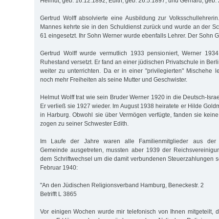
Helmut, geb. 16.12.1892, Edith, geb. 26.5.1897, und Gerhard, geb.
Gertrud Wolff absolvierte eine Ausbildung zur Volksschullehrer
Mannes kehrte sie in den Schuldienst zurück und wurde an der 
61 eingesetzt. Ihr Sohn Werner wurde ebenfalls Lehrer. Der Sohn G
Gertrud Wolff wurde vermutlich 1933 pensioniert, Werner 193
Ruhestand versetzt. Er fand an einer jüdischen Privatschule in Berl
weiter zu unterrichten. Da er in einer "privilegierten" Mischehe l
noch mehr Freiheiten als seine Mutter und Geschwister.
Helmut Wolff trat wie sein Bruder Werner 1920 in die Deutsch-Isra
Er verließ sie 1927 wieder. Im August 1938 heiratete er Hilde Gol
in Harburg. Obwohl sie über Vermögen verfügte, fanden sie kei
zogen zu seiner Schwester Edith.
Im Laufe der Jahre waren alle Familienmitglieder aus der De
Gemeinde ausgetreten, mussten aber 1939 der Reichsvereinigung
dem Schriftwechsel um die damit verbundenen Steuerzahlungen sc
Februar 1940:
"An den Jüdischen Religionsverband Hamburg, Beneckestr. 2
Betrifft L 3865
Vor einigen Wochen wurde mir telefonisch von Ihnen mitgeteilt, da