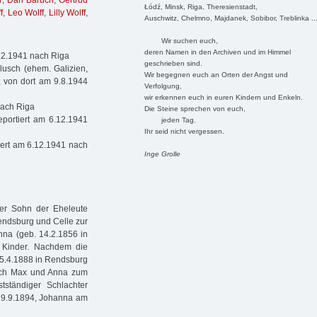
h
,
Dan Baruch
,
Gertrud
Łódź, Minsk, Riga, Theresienstadt,
f
,
Leo Wolff
,
Lilly Wolff
,
Auschwitz, Chelmno, Majdanek, Sobibor, Treblinka ..
Wir suchen euch,
deren Namen in den Archiven und im Himmel
12.1941 nach Riga
geschrieben sind.
lusch (ehem. Galizien,
Wir begegnen euch an Orten der Angst und
, von dort am 9.8.1944
Verfolgung,
wir erkennen euch in euren Kindern und Enkeln.
nach Riga
Die Steine sprechen von euch,
portiert am 6.12.1941
jeden Tag.
Ihr seid nicht vergessen.
ert am 6.12.1941 nach
Inge Grolle
ter Sohn der Eheleute
endsburg und Celle zur
Anna (geb. 14.2.1856 in
e Kinder. Nachdem die
m 5.4.1888 in Rendsburg
sich Max und Anna zum
ständiger Schlachter
 29.9.1894, Johanna am