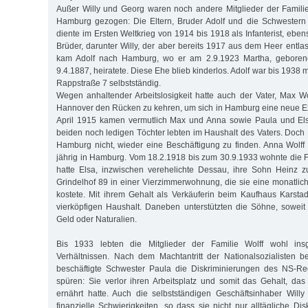
Außer Willy und Georg waren noch andere Mitglieder der Famili
Hamburg gezogen: Die Eltern, Bruder Adolf und die Schwestern 
diente im Ersten Weltkrieg von 1914 bis 1918 als Infanterist, eben
Brüder, darunter Willy, der aber bereits 1917 aus dem Heer entl
kam Adolf nach Hamburg, wo er am 2.9.1923 Martha, geborene
9.4.1887, heiratete. Diese Ehe blieb kinderlos. Adolf war bis 1938 m
Rappstraße 7 selbstständig.
Wegen anhaltender Arbeitslosigkeit hatte auch der Vater, Max Wol
Hannover den Rücken zu kehren, um sich in Hamburg eine neue E
April 1915 kamen vermutlich Max und Anna sowie Paula und El
beiden noch ledigen Töchter lebten im Haushalt des Vaters. Doch
Hamburg nicht, wieder eine Beschäftigung zu finden. Anna Wolff
jährig in Hamburg. Vom 18.2.1918 bis zum 30.9.1933 wohnte die 
hatte Elsa, inzwischen verehelichte Dessau, ihre Sohn Heinz z
Grindelhof 89 in einer Vierzimmerwohnung, die sie eine monatli
kostete. Mit ihrem Gehalt als Verkäuferin beim Kaufhaus Karstad
vierköpfigen Haushalt. Daneben unterstützten die Söhne, soweit 
Geld oder Naturalien.
Bis 1933 lebten die Mitglieder der Familie Wolff wohl ins
Verhältnissen. Nach dem Machtantritt der Nationalsozialisten 
beschäftigte Schwester Paula die Diskriminierungen des NS-R
spüren: Sie verlor ihren Arbeitsplatz und somit das Gehalt, d
ernährt hatte. Auch die selbstständigen Geschäftsinhaber Willy
finanzielle Schwierigkeiten, so dass sie nicht nur alltägliche Disk