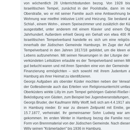
von wöchentlich 28 Unterrichtsstunden bezog. Von 1928 bi
Israelitischen Tempel, zunächst in der Poolstraße, dann im 
Oberstraße, wo er mit seiner Familie auch eine Amtswohnung b
Wohnung war mietfrei inklusive Licht und Heizung. Sie bestand 
Schlaf-, einem Wohn-, einem Speisezimmer und zusätzlich der 
ausgestattet, unter anderem mit einem Klavier und einem Ö
Jahrhundert. Außerdem erhielt Georg ein Gehalt von etwa 400 
Israelitischen Tempelverband handelte es sich um eine religiös
innerhalb der Jüdischen Gemeinde Hamburgs. Im Zuge der Aufk
Tempelverband in den Jahren 1817/18 gebildet, um die Ideen ei
Lebens aufzunehmen. Mit seinen Neuerungen in der Liturgie der
verkündeten Leitsätzen erlaubte es der Tempelverband seinen Mit
gut betucht waren und mit ihren Spenden eine von der Gemeinde
Finanzierung ermöglichten – sich sowohl mit ihrem Judentum a
Hamburg als ihrer Heimat zu identifizieren.
Georgs Aufgaben als oberster Küster mochten neben der Verwal
der Gottesdienste auch das Erteilen von Religionsunterricht umfa
Oberküsters wirkte Lilly im zum Tempel gehörigen Gabriel-Rießer-
Beköstigung von Gästen, zum Beispiel bei Jugendveranstaltungen
Georgs Bruder, der Kaufmann Willy Wolff, ließ sich am 4.4.1917 a
in Hamburg nieder. Er war zu diesem Zeitpunkt mit Emilie, g
15.7.1877, verheiratet. Ihr gemeinsamer Sohn Ludwig war am
gekommen. Im ersten Winter in Hamburg bezog die Familie noch 
Form von Brennmaterial von der Jüdischen Gemeinde. Nach diesem
Willy seinen "Krämerladen" bis 1936 in Hamburg.