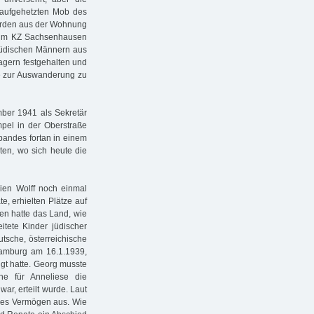
 aufgehetzten Mob des
 wurden aus der Wohnung
r im KZ Sachsenhausen
 jüdischen Männern aus
agern festgehalten und
e zur Auswanderung zu
mber 1941 als Sekretär
mpel in der Oberstraße
bandes fortan in einem
ten, wo sich heute die
ien Wolff noch einmal
e, erhielten Plätze auf
n hatte das Land, wie
tete Kinder jüdischer
tsche, österreichische
Hamburg am 16.1.1939,
igt hatte. Georg musste
he für Anneliese die
r, erteilt wurde. Laut
ches Vermögen aus. Wie