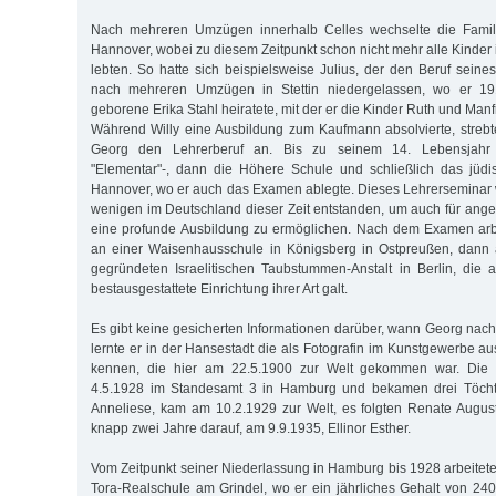
Nach mehreren Umzügen innerhalb Celles wechselte die Famil
Hannover, wobei zu diesem Zeitpunkt schon nicht mehr alle Kinder 
lebten. So hatte sich beispielsweise Julius, der den Beruf seines 
nach mehreren Umzügen in Stettin niedergelassen, wo er 1
geborene Erika Stahl heiratete, mit der er die Kinder Ruth und Man
Während Willy eine Ausbildung zum Kaufmann absolvierte, strebt
Georg den Lehrerberuf an. Bis zu seinem 14. Lebensjahr
"Elementar"-, dann die Höhere Schule und schließlich das jüdi
Hannover, wo er auch das Examen ablegte. Dieses Lehrerseminar 
wenigen im Deutschland dieser Zeit entstanden, um auch für ang
eine profunde Ausbildung zu ermöglichen. Nach dem Examen arb
an einer Waisenhausschule in Königsberg in Ostpreußen, dann
gegründeten Israelitischen Taubstummen-Anstalt in Berlin, die
bestausgestattete Einrichtung ihrer Art galt.
Es gibt keine gesicherten Informationen darüber, wann Georg na
lernte er in der Hansestadt die als Fotografin im Kunstgewerbe au
kennen, die hier am 22.5.1900 zur Welt gekommen war. Die 
4.5.1928 im Standesamt 3 in Hamburg und bekamen drei Töchter
Anneliese, kam am 10.2.1929 zur Welt, es folgten Renate Augu
knapp zwei Jahre darauf, am 9.9.1935, Ellinor Esther.
Vom Zeitpunkt seiner Niederlassung in Hamburg bis 1928 arbeitet
Tora-Realschule am Grindel, wo er ein jährliches Gehalt von 240