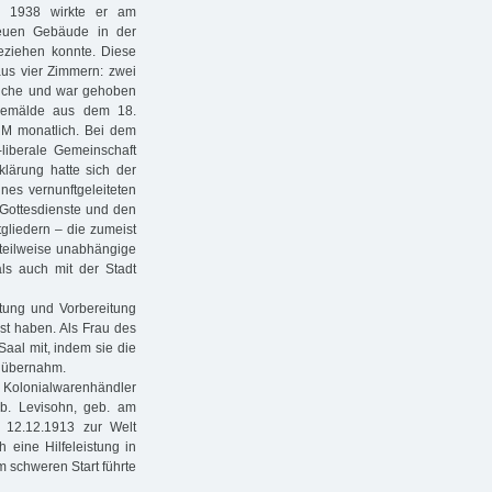
s 1938 wirkte er am
neuen Gebäude in der
eziehen konnte. Diese
aus vier Zimmern: zwei
Küche und war gehoben
lgemälde aus dem 18.
RM monatlich. Bei dem
-liberale Gemeinschaft
lärung hatte sich der
nes vernunftgeleiteten
 Gottesdienste und den
gliedern – die zumeist
 teilweise unabhängige
ls auch mit der Stadt
tung und Vorbereitung
sst haben. Als Frau des
Saal mit, indem sie die
, übernahm.
ls Kolonialwarenhändler
eb. Levisohn, geb. am
 12.12.1913 zur Welt
eine Hilfeleistung in
 schweren Start führte