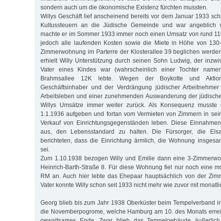
sondern auch um die ökonomische Existenz fürchten mussten.
Willys Geschäft lief anscheinend bereits vor dem Januar 1933 schl
Kultussteuern an die Jüdische Gemeinde und war angeblich ve
machte er im Sommer 1933 immer noch einen Umsatz von rund 1
jedoch alle laufenden Kosten sowie die Miete in Höhe von 13
Zimmerwohnung im Parterre der Klosterallee 39 beglichen werde
erhielt Willy Unterstützung durch seinen Sohn Ludwig, der inzwis
Vater eines Kindes war (wahrscheinlich einer Tochter name
Brahmsallee 12K lebte. Wegen der Boykotte und Aktio
Geschäftsinhaber und der Verdrängung jüdischer Arbeitnehme
Arbeitsleben und einer zunehmenden Auswanderung der jüdisch
Willys Umsätze immer weiter zurück. Als Konsequenz musste 
1.1.1936 aufgeben und fortan vom Vermieten von Zimmern in s
Verkauf von Einrichtungsgegenständen leben. Diese Einnahmen 
aus, den Lebensstandard zu halten. Die Fürsorger, die Els
berichteten, dass die Einrichtung ärmlich, die Wohnung insges
sei.
Zum 1.10.1938 bezogen Willy und Emilie dann eine 3-Zimmerwo
Heinrich-Barth-Straße 8. Für diese Wohnung fiel nur noch eine m
RM an. Auch hier lebte das Ehepaar hauptsächlich von der Zim
Vater konnte Willy schon seit 1933 nicht mehr wie zuvor mit monatl
Georg blieb bis zum Jahr 1938 Oberküster beim Tempelverband i
die Novemberpogrome, welche Hamburg am 10. des Monats erreic
gewaltsames Ende. Zwar blieb das Tempelgebäude äußerlich 