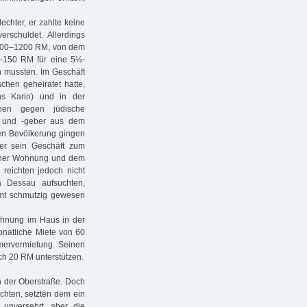
echter, er zahlte keine
rschuldet. Allerdings
100–1200 RM, von dem
0–150 RM für eine 5½-
n mussten. Im Geschäft
chen geheiratet hatte,
ns Karin) und in der
nen gegen jüdische
r und -geber aus dem
en Bevölkerung gingen
er sein Geschäft zum
einer Wohnung und dem
reichten jedoch nicht
a Dessau aufsuchten,
amt schmutzig gewesen
hnung im Haus in der
onatliche Miete von 60
mervermietung. Seinen
ich 20 RM unterstützen.
n der Oberstraße. Doch
hten, setzten dem ein
unversehrt, aber die