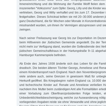
Inneneinrichtung und die Wohnung der Familie Wolff fielen dem
inszenierten "Volkszorns" zum Opfer. Georg, Lilly und die Kinder
vertrieben, Georg und Willy verhaftet und bis zum 17. Dezembe
festgehalten. Dieses Schicksal teilten sie mit 20–30.000 anderen
ganz Deutschland, die für Wochen oder Monate in Konzentrationsl
misshandelt wurden, um ihnen ihr Vermögen abzupressen und si
zwingen.
Nach seiner Freilassung war Georg bis zur Deportation im Deze
beim Hilfsverein der Jüdischen Gemeinde angestellt. Da der Te
nicht mehr zur Verfügung stand, wurden die Gottesdienste des Ver
jüdischen Gemeinschaftshaus in der Hartungstraße 9–11 abgehal
Hamburger Kammerspiele befinden.
Ab Ende des Jahres 1938 änderte sich das Leben für die Famil
drastisch. Die beiden älteren Töchter Georgs, Anneliese und Renat
einem Kindertransport nach England. Nach den Novemberpogrome
viele andere auch, seine Grenzen in gewissem Maß für unbeglei
Herkunft geöffnet. Bis Kriegsbeginn nahm England ca. 10.000 deu
und tschechische Kinder auf. Renate und Anneliese verließen 
nachdem ihre Mutter beim zuständigen Amt alle Formalitäten erled
einer Vorladung zum Oberfinanzpräsidenten Folge leisten, e
Unbedenklichkeitsbescheinigung, welche zur Auswanderung nötig wa
vorliegenden Angaben reiste sie ohne Verwandte und ohne jegli