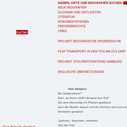
NAMEN, ORTE UND BIOGRAFIEN SUCHEN
NEUE BIOGRAFIEN
GLOSSAR UND ZEITLEISTEN
LITERATUR
DOKUMENTATIONEN
PRESSEBERICHTE
LINKS
PROJEKT BIOGRAFISCHE SPURENSUCHE
FILM "TRANSPORT IN DEN TOD AM 23.9.1940"
PROJEKT STOLPERTONSTEINE HAMBURG
ENGLISCHE ÜBERSETZUNGEN
Vom Stolpern
Die Stolpersteine?
Nein, an ihnen stößt niemand den Fuß
Sie sind ebenerdig ins Pflaster gepflanzt
aber die Namen darauf und die Zeichen sind uns ins
Gewissen gestanzt:
"geboren, deportiert, ermordet"
Und die Orte: