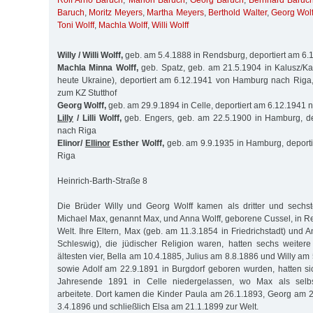
Rolf Arno Baruch
,
Marion Baruch
,
Georg Baruch
,
Bernhard Baruc
Baruch
,
Moritz Meyers
,
Martha Meyers
,
Berthold Walter
,
Georg Wolf
Toni Wolff
,
Machla Wolff
,
Willi Wolff
Willy / Willi Wolff,
geb. am 5.4.1888 in Rendsburg, deportiert am 6.
Machla Minna Wolff,
geb. Spatz, geb. am 21.5.1904 in Kalusz/Ka
heute Ukraine), deportiert am 6.12.1941 von Hamburg nach Riga
zum KZ Stutthof
Georg Wolff,
geb. am 29.9.1894 in Celle, deportiert am 6.12.1941 
Lilly
/ Lilli Wolff,
geb. Engers, geb. am 22.5.1900 in Hamburg, de
nach Riga
Elinor/
Ellinor
Esther Wolff,
geb. am 9.9.1935 in Hamburg, deporti
Riga
Heinrich-Barth-Straße 8
Die Brüder Willy und Georg Wolff kamen als dritter und sechs
Michael Max, genannt Max, und Anna Wolff, geborene Cussel, in R
Welt. Ihre Eltern, Max (geb. am 11.3.1854 in Friedrichstadt) und 
Schleswig), die jüdischer Religion waren, hatten sechs weiter
ältesten vier, Bella am 10.4.1885, Julius am 8.8.1886 und Willy a
sowie Adolf am 22.9.1891 in Burgdorf geboren wurden, hatten 
Jahresende 1891 in Celle niedergelassen, wo Max als selbst
arbeitete. Dort kamen die Kinder Paula am 26.1.1893, Georg am
3.4.1896 und schließlich Elsa am 21.1.1899 zur Welt.