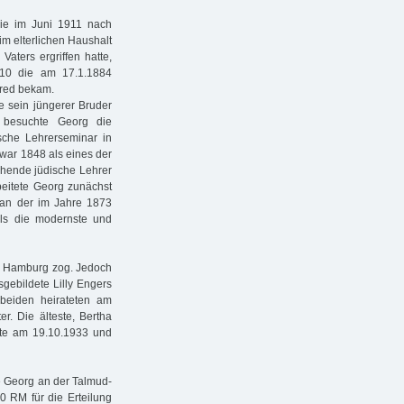
ie im Juni 1911 nach
im elterlichen Haushalt
Vaters ergriffen hatte,
910 die am 17.1.1884
fred bekam.
e sein jüngerer Bruder
 besuchte Georg die
sche Lehrerseminar in
war 1848 als eines der
ehende jüdische Lehrer
eitete Georg zunächst
 an der im Jahre 1873
 als die modernste und
ch Hamburg zog. Jedoch
sgebildete Lilly Engers
beiden heirateten am
. Die älteste, Bertha
ste am 19.10.1933 und
e Georg an der Talmud-
0 RM für die Erteilung