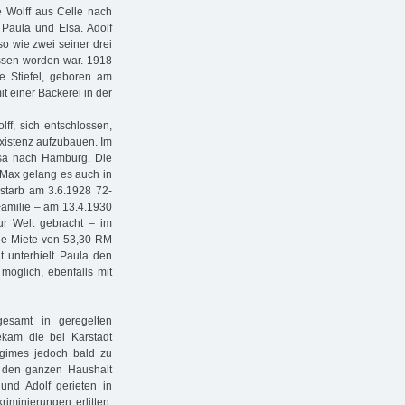
e Wolff aus Celle nach
Paula und Elsa. Adolf
so wie zwei seiner drei
assen worden war. 1918
 Stiefel, geboren am
it einer Bäckerei in der
ff, sich entschlossen,
xistenz aufzubauen. Im
sa nach Hamburg. Die
 Max gelang es auch in
 starb am 3.6.1928 72-
Familie – am 13.4.1930
ur Welt gebracht – im
che Miete von 53,30 RM
t unterhielt Paula den
möglich, ebenfalls mit
gesamt in geregelten
bekam die bei Karstadt
egimes jedoch bald zu
as den ganzen Haushalt
 und Adolf gerieten in
riminierungen erlitten,