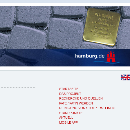
STARTSEITE
DAS PROJEKT
RECHERCHE UND QUELLEN
PATE / PATIN WERDEN
REINIGUNG VON STOLPERSTEINEN
STANDPUNKTE
AKTUELL
MOBILE APP