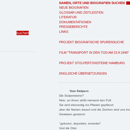
NAMEN, ORTE UND BIOGRAFIEN SUCHEN
NEUE BIOGRAFIEN
GLOSSAR UND ZEITLEISTEN
LITERATUR
DOKUMENTATIONEN
PRESSEBERICHTE
LINKS
PROJEKT BIOGRAFISCHE SPURENSUCHE
FILM "TRANSPORT IN DEN TOD AM 23.9.1940"
PROJEKT STOLPERTONSTEINE HAMBURG
ENGLISCHE ÜBERSETZUNGEN
Vom Stolpern
Die Stolpersteine?
Nein, an ihnen stößt niemand den Fuß
Sie sind ebenerdig ins Pflaster gepflanzt
aber die Namen darauf und die Zeichen sind uns ins
Gewissen gestanzt:
"geboren, deportiert, ermordet"
Und die Orte: