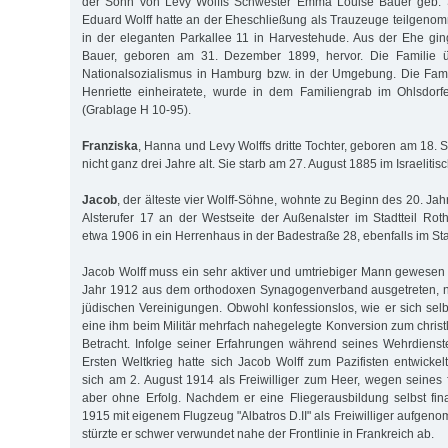
der Sohn von Levy Wolffs Schwester Emma Louise Bauer geb. 
Eduard Wolff hatte an der Eheschließung als Trauzeuge teilgen
in der eleganten Parkallee 11 in Harvestehude. Aus der Ehe gi
Bauer, geboren am 31. Dezember 1899, hervor. Die Familie üb
Nationalsozialismus in Hamburg bzw. in der Umgebung. Die Fami
Henriette einheiratete, wurde in dem Familiengrab im Ohlsdorf
(Grablage H 10-95).
Franziska
, Hanna und Levy Wolffs dritte Tochter, geboren am 18.
nicht ganz drei Jahre alt. Sie starb am 27. August 1885 im Israelit
Jacob
, der älteste vier Wolff-Söhne, wohnte zu Beginn des 20. Jah
Alsterufer 17 an der Westseite der Außenalster im Stadtteil Ro
etwa 1906 in ein Herrenhaus in der Badestraße 28, ebenfalls im St
Jacob Wolff muss ein sehr aktiver und umtriebiger Mann gewesen s
Jahr 1912 aus dem orthodoxen Synagogenverband ausgetreten, n
jüdischen Vereinigungen. Obwohl konfessionslos, wie er sich selb
eine ihm beim Militär mehrfach nahegelegte Konversion zum christ
Betracht. Infolge seiner Erfahrungen während seines Wehrdienst
Ersten Weltkrieg hatte sich Jacob Wolff zum Pazifisten entwicke
sich am 2. August 1914 als Freiwilliger zum Heer, wegen seines f
aber ohne Erfolg. Nachdem er eine Fliegerausbildung selbst fina
1915 mit eigenem Flugzeug "Albatros D.II" als Freiwilliger aufgen
stürzte er schwer verwundet nahe der Frontlinie in Frankreich ab.