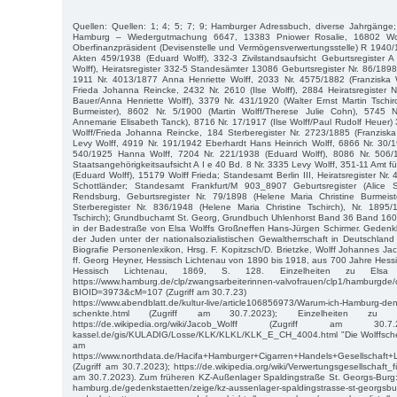
Quellen: Quellen: 1; 4; 5; 7; 9; Hamburger Adressbuch, diverse Jahrgänge
Hamburg – Wiedergutmachung 6647, 13383 Pniower Rosalie, 16802 Wol
Oberfinanzpräsident (Devisenstelle und Vermögensverwertungsstelle) R 1940/
Akten 459/1938 (Eduard Wolff), 332-3 Zivilstandsaufsicht Geburtsregister 
Wolff), Heiratsregister 332-5 Standesämter 13086 Geburtsregister Nr. 86/1898
1911 Nr. 4013/1877 Anna Henriette Wolff, 2033 Nr. 4575/1882 (Franziska 
Frieda Johanna Reincke, 2432 Nr. 2610 (Ilse Wolff), 2884 Heiratsregister 
Bauer/Anna Henriette Wolff), 3379 Nr. 431/1920 (Walter Ernst Martin Tschir
Burmeister), 8602 Nr. 5/1900 (Martin Wolff/Therese Julie Cohn), 5745 N
Annemarie Elisabeth Tanck), 8716 Nr. 17/1917 (Ilse Wolff/Paul Rudolf Heuer
Wolff/Frieda Johanna Reincke, 184 Sterberegister Nr. 2723/1885 (Franziska
Levy Wolff, 4919 Nr. 191/1942 Eberhardt Hans Heinrich Wolff, 6866 Nr. 30/1
540/1925 Hanna Wolff, 7204 Nr. 221/1938 (Eduard Wolff), 8086 Nr. 506/1
Staatsangehörigkeitsaufsicht A I e 40 Bd. 8 Nr. 3335 Levy Wolff, 351-11 Amt
(Eduard Wolff), 15179 Wolff Frieda; Standesamt Berlin III, Heiratsregister Nr.
Schottländer; Standesamt Frankfurt/M 903_8907 Geburtsregister (Alice S
Rendsburg, Geburtsregister Nr. 79/1898 (Helene Maria Christine Burmeis
Sterberegister Nr. 836/1948 (Helene Maria Christine Tschirch), Nr. 1895/
Tschirch); Grundbuchamt St. Georg, Grundbuch Uhlenhorst Band 36 Band 1601
in der Badestraße von Elsa Wolffs Großneffen Hans-Jürgen Schirmer. Gedenk
der Juden unter der nationalsozialistischen Gewaltherrschaft in Deutschla
Biografie Personenlexikon, Hrsg. F. Kopitzsch/D. Brietzke, Wolff Johannes Ja
ff. Georg Heyner, Hessisch Lichtenau von 1890 bis 1918, aus 700 Jahre Hessi
Hessisch Lichtenau, 1869, S. 128. Einzelheiten zu Elsa Wo
https://www.hamburg.de/clp/zwangsarbeiterinnen-valvofrauen/clp1/hamburgd
BIOID=3973&cM=107 (Zugriff am 30.7.23)
https://www.abendblatt.de/kultur-live/article106856973/Warum-ich-Hamburg-de
schenkte.html (Zugriff am 30.7.2023); Einzelheiten zu
https://de.wikipedia.org/wiki/Jacob_Wolff (Zugriff am 30.7.
kassel.de/gis/KULADIG/Losse/KLK/KLKL/KLK_E_CH_4004.html "Die Wolffsche Zi
am 30.7.20
https://www.northdata.de/Hacifa+Hamburger+Cigarren+Handels+Gesellsc
(Zugriff am 30.7.2023); https://de.wikipedia.org/wiki/Verwertungsgesellschaft_f
am 30.7.2023). Zum früheren KZ-Außenlager Spaldingstraße St. Georgs-Burg: 
hamburg.de/gedenkstaetten/zeige/kz-aussenlager-spaldingstrasse-st-geo