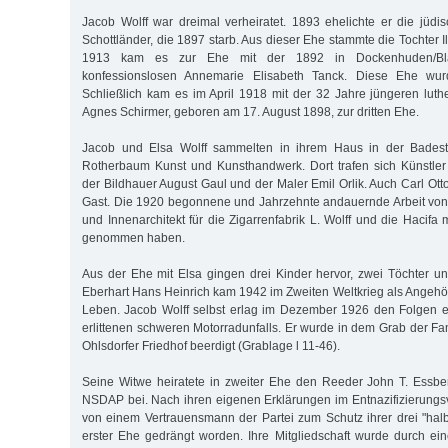
Jacob Wolff war dreimal verheiratet. 1893 ehelichte er die jüdis
Schottländer, die 1897 starb. Aus dieser Ehe stammte die Tochter Il
1913 kam es zur Ehe mit der 1892 in Dockenhuden/Bl
konfessionslosen Annemarie Elisabeth Tanck. Diese Ehe wu
Schließlich kam es im April 1918 mit der 32 Jahre jüngeren lut
Agnes Schirmer, geboren am 17. August 1898, zur dritten Ehe.
Jacob und Elsa Wolff sammelten in ihrem Haus in der Bades
Rotherbaum Kunst und Kunsthandwerk. Dort trafen sich Künstle
der Bildhauer August Gaul und der Maler Emil Orlik. Auch Carl Ot
Gast. Die 1920 begonnene und Jahrzehnte andauernde Arbeit von
und Innenarchitekt für die Zigarrenfabrik L. Wolff und die Hacifa
genommen haben.
Aus der Ehe mit Elsa gingen drei Kinder hervor, zwei Töchter 
Eberhart Hans Heinrich kam 1942 im Zweiten Weltkrieg als Angehör
Leben. Jacob Wolff selbst erlag im Dezember 1926 den Folgen
erlittenen schweren Motorradunfalls. Er wurde in dem Grab der Fa
Ohlsdorfer Friedhof beerdigt (Grablage l 11-46).
Seine Witwe heiratete in zweiter Ehe den Reeder John T. Essber
NSDAP bei. Nach ihren eigenen Erklärungen im Entnazifizierungs
von einem Vertrauensmann der Partei zum Schutz ihrer drei "hal
erster Ehe gedrängt worden. Ihre Mitgliedschaft wurde durch e