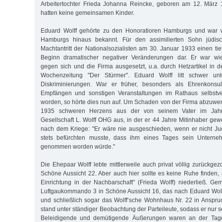
Arbeitertochter Frieda Johanna Reincke, geboren am 12. März
hatten keine gemeinsamen Kinder.
Eduard Wolff gehörte zu den Honoratioren Hamburgs und war w
Hamburgs hinaus bekannt. Für den assimilierten Sohn jüdisch
Machtantritt der Nationalsozialisten am 30. Januar 1933 einen ti
Beginn dramatischer negativer Veränderungen dar. Er war wie
gegen sich und die Firma ausgesetzt, u.a. durch Hetzartikel in d
Wochenzeitung "Der Stürmer". Eduard Wolff litt schwer unt
Diskriminierungen. War er früher, besonders als Ehrenkonsu
Empfängen und sonstigen Veranstaltungen im Rathaus selbstve
worden, so hörte dies nun auf. Um Schaden von der Firma abzuwend
1935 schweren Herzens aus der von seinem Vater im Jah
Gesellschaft L. Wolff OHG aus, in der er 44 Jahre Mitinhaber ge
nach dem Kriege: "Er wäre nie ausgeschieden, wenn er nicht 
stets befürchten musste, dass ihm eines Tages sein Unterneh
genommen worden würde."
Die Ehepaar Wolff lebte mittlerweile auch privat völlig zurückg
Schöne Aussicht 22. Aber auch hier sollte es keine Ruhe finden,
Einrichtung in der Nachbarschaft" (Frieda Wolff) niederließ. Ge
Luftgaukommando 3 in Schöne Aussicht 16, das nach Eduard Wolf
und schließlich sogar das Wolff’sche Wohnhaus Nr. 22 in Anspr
stand unter ständiger Beobachtung der Parteileute, sodass er nur s
Beleidigende und demütigende Äußerungen waren an der Tag