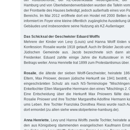
der Kulturbehörde, der KZ-Gedenkstätte Neuengamme, der
Hamburg und von Überlebendenverbänden wurden die Tafeln vom 
der Frontseite des Hauses befestigt, jedoch außerhalb eines von P
Bereichs. Im Mai 2012 eröffnete dort ein Hostel mit 2000 Betten 
informiert im Foyer eine kleine öffentlich zugängliche Ausstellung 
Gebäudes und insbesondere seine Nutzung als KZ-Außenlager.
Das Schicksal der Geschwister Eduard Wolffs
Mehrere der Kinder von Levy (Louis) und Hanna Wolff lösten s
Konfession: Rosalie wurde 1918 getauft. Auch ihr Brüder Jacob un
Jüdischen Gemeinde aus. Jacob bezeichnete sich dann als
Freidenker. Eduard zahlte einige Jahre die Kultussteuer in H
Beitrags weiter. Anna Henriette trat 1899 zum Protestantismus über.
Rosalie
, die älteste der sieben Wolff-Geschwister, heiratete 1
Eltern, Max Pniower, dessen jüdische Herkunft sie 1941 bestritt,
eingeschränkten Schutz als nach NS-Terminologie "Mischlingen
Enkeltochter Ellen Margarethe Herrmann den eines "Mischlings 2. 
Eine Entscheidung über die Herkunft Max Pniowers fällte das 
Rosalie Pniower und ihre Tochter Margarethe Adolfine Hermann k
ums Leben. Ihre Tochter Franziska Dorothea Riess wurde nach Au
dort ermordet (zu allen siehe www.stolperteine-hamburg.de).
Anna Henriette
, Levy und Hanna Wolffs zweite Tochter, heiratete
den aus Königsberg stammenden evangelischen Kaufmann Ernst 