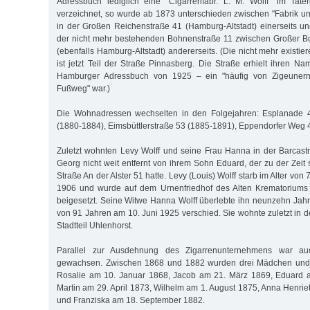
Adressbuch lediglich eine "Cigarrenfabr. L. M. Wolff" im Tate
verzeichnet, so wurde ab 1873 unterschieden zwischen "Fabrik u
in der Großen Reichenstraße 41 (Hamburg-Altstadt) einerseits 
der nicht mehr bestehenden Bohnenstraße 11 zwischen Großer Bu
(ebenfalls Hamburg-Altstadt) andererseits. (Die nicht mehr existi
ist jetzt Teil der Straße Pinnasberg. Die Straße erhielt ihren N
Hamburger Adressbuch von 1925 – ein "häufig von Zigeunern
Fußweg" war.)
Die Wohnadressen wechselten in den Folgejahren: Esplanade 4
(1880-1884), Eimsbüttlerstraße 53 (1885-1891), Eppendorfer Weg 
Zuletzt wohnten Levy Wolff und seine Frau Hanna in der Barcastra
Georg nicht weit entfernt von ihrem Sohn Eduard, der zu der Zeit
Straße An der Alster 51 hatte. Levy (Louis) Wolff starb im Alter vo
1906 und wurde auf dem Urnenfriedhof des Alten Krematoriums 
beigesetzt. Seine Witwe Hanna Wolff überlebte ihn neunzehn Jahre
von 91 Jahren am 10. Juni 1925 verschied. Sie wohnte zuletzt in d
Stadtteil Uhlenhorst.
Parallel zur Ausdehnung des Zigarrenunternehmens war auc
gewachsen. Zwischen 1868 und 1882 wurden drei Mädchen und 
Rosalie am 10. Januar 1868, Jacob am 21. März 1869, Eduard 
Martin am 29. April 1873, Wilhelm am 1. August 1875, Anna Henrie
und Franziska am 18. September 1882.