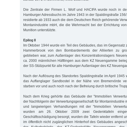
Die Zentrale der Firmen L. Wolf und HACIFA wurde noch in de
Hamburger Adressbuchs im Jahre 1943 in der Spaldingstraße 156
residierte ab 1933 auch die dem Deutschen Reich gehörende Verwe
Montanindustrie mbH, die die Wehrmacht bei der Errichtung von 
Munition unterstützte.
Epilog II
Im Oktober 1944 wurde ein Teil des Gebäudes, das im Gegensatz 
Hammerbrook von den Bombardements der Alliierten zu groß
geblieben war, zum Außenlager des Konzentrationslagers Neueng
ca. 2000 männlichen Häftlingen aus dem KZ Neuengamme belegt
der SS-Stützpunkt für alle Hamburger Außenlager des KZ Neuenga
Nach der Auflösung des Standortes Spaldingstraße im April 1945 w
das Auffanglager Sandbostel in der Nähe von Bremervörde ver
starben vor und auch noch nach der Befreiung durch britische Trup
Nach dem Krieg gehörte das Gebäude der "Immobilien Verwertung
der Nachfolgerin der Verwertungsgesellschaft für Montanindustrie
und langwierigen Verhandlungen mit der "Immobilien Verwertun
wurden am 26. Oktober 2009 zwei Gedenktafeln einge
Geschäftsschädigung besorgt, wurden die Tafeln wieder entfernt un
im öffentlich nicht zugänglichen Hinterhof des Gebäudes anges