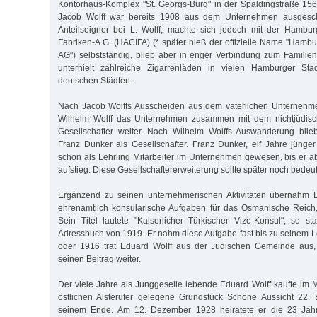
Kontorhaus-Komplex "St. Georgs-Burg" in der Spaldingstraße 15
Jacob Wolff war bereits 1908 aus dem Unternehmen ausgesch
Anteilseigner bei L. Wolff, machte sich jedoch mit der Hambur
Fabriken-A.G. (HACIFA) (* später hieß der offizielle Name "Hamb
AG") selbstständig, blieb aber in enger Verbindung zum Famili
unterhielt zahlreiche Zigarrenläden in vielen Hamburger Sta
deutschen Städten.
Nach Jacob Wolffs Ausscheiden aus dem väterlichen Unternehm
Wilhelm Wolff das Unternehmen zusammen mit dem nichtjüdisc
Gesellschafter weiter. Nach Wilhelm Wolffs Auswanderung bli
Franz Dunker als Gesellschafter. Franz Dunker, elf Jahre jünge
schon als Lehrling Mitarbeiter im Unternehmen gewesen, bis er 
aufstieg. Diese Gesellschaftererweiterung sollte später noch bede
Ergänzend zu seinen unternehmerischen Aktivitäten übernahm 
ehrenamtlich konsularische Aufgaben für das Osmanische Reich, 
Sein Titel lautete "Kaiserlicher Türkischer Vize-Konsul", so 
Adressbuch von 1919. Er nahm diese Aufgabe fast bis zu seinem
oder 1916 trat Eduard Wolff aus der Jüdischen Gemeinde aus,
seinen Beitrag weiter.
Der viele Jahre als Junggeselle lebende Eduard Wolff kaufte im 
östlichen Alsterufer gelegene Grundstück Schöne Aussicht 22. 
seinem Ende. Am 12. Dezember 1928 heiratete er die 23 Jahre