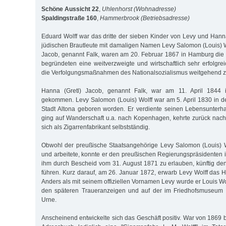
Schöne Aussicht 22
,
Uhlenhorst (Wohnadresse)
Spaldingstraße 160
,
Hammerbrook (Betriebsadresse)
Eduard Wolff war das dritte der sieben Kinder von Levy und Hanna
jüdischen Brautleute mit damaligen Namen Levy Salomon (Louis) W
Jacob, genannt Falk, waren am 20. Februar 1867 in Hamburg die
begründeten eine weitverzweigte und wirtschaftlich sehr erfolgre
die Verfolgungsmaßnahmen des Nationalsozialismus weitgehend ze
Hanna (Gretl) Jacob, genannt Falk, war am 11. April 1844
gekommen. Levy Salomon (Louis) Wolff war am 5. April 1830 in 
Stadt Altona geboren worden. Er verdiente seinen Lebensunterhalt
ging auf Wanderschaft u.a. nach Kopenhagen, kehrte zurück na
sich als Zigarrenfabrikant selbstständig.
Obwohl der preußische Staatsangehörige Levy Salomon (Louis) W
und arbeitete, konnte er den preußischen Regierungspräsidenten
ihm durch Bescheid vom 31. August 1871 zu erlauben, künftig d
führen. Kurz darauf, am 26. Januar 1872, erwarb Levy Wolff das 
Anders als mit seinem offiziellen Vornamen Levy wurde er Louis Wo
den späteren Traueranzeigen und auf der im Friedhofsmuseum O
Urne.
Anscheinend entwickelte sich das Geschäft positiv. War von 1869