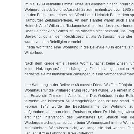
Im Mai 1939 verkaufte Emma Rafael als Alleinerbin nach ihrem S
Wohngrundstück Schöne Aussicht 22 zum Einheitswert von 1935 
an den Buchdruckereibesitzer Alfred Louis Heinrich Bauer, dem sp
Hamburger Zeitungsverleger. An dem Handel waren auch Han
Heinrich Adolf Witten als Testamentsvollstrecker des verstorbenen 
Über Heinrich Adolf Witten ist uns Näheres nicht bekannt. Die Frag
Sieveking, ob an dem Rechtsgeschäft als Vertragsschließender e
wurde von den Beteiligten verneint.
Frieda Wolff fand eine Wohnung in die Bellevue 48 in ebenfalls n
Winterhude.
Nach dem Kriege erhielt Frieda Wolff zunächst keine Zinsen fü
keine Nutzungsausfallentschädigung für die ausgebombten 
bedachte sie mit monatlichen Zahlungen, bis die Vermögensverhält
Ihre Wohnung in der Bellevue 48 musste Frieda Wolff im Frühjahr
Wohnhaus für die Militärregierung requiriert wurde. Sie erhielt in
als Ersatz ein Zimmer mit Abstellraum. Das Gebäude in der Bel
teilweise von britischen Militärangehörigen genutzt und stand i
Februar 1947 wurde die Beschlagnahme der Wohnung zu 
aufgehoben, aber nun einem Deutschen, einen Dr. Link, zugewiese
erst nach Intervention des Senatsrates Dr. Strauch von der
Wiedergutmachungsansprüche beim Wohnungsamt in ihre Wohnun
zurückkehren. Wir wissen nicht, wie lange sie dort wohnte. Fri
Januar 1972 in Löhnhorst, Kreis Osterholz.