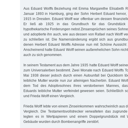
Aus Eduard Wolffs Beziehung mit Emma Margarethe Elisabeth R
Januar 1893 in Hamburg, ging der Sohn Herbert Eduard hervor,
1915 in Dresden. Eduard Wolff war offenbar um dessen finanziell
Er ließ ab 1925 in das Grundbuch für das Grundstück 
hypothekarische Forderungen nebst Zinsansprüchen seines Sohne
und adoptierte ihn auch, wie aus dessen von Rafael nach Wolff
zu schließen ist. Die Namensänderung ergibt sich aus grundbu
denen Herbert Eduard Wolffs Adresse nun mit Schöne Aussicht
Anscheinend hatte Eduard Wolff seinen außerehelichen Sohn nicht 
auch zu sich genommen.
In seinem Testament aus dem Jahre 1935 hatte Eduard Wolff sein
zum Universalerben bestimmt. Zwei Monate nach Eduard Wolffs T
Mai 1938 dieser jedoch durch einen Autounfall bei Quickborn tö
leibliche Mutter wurde nun zur alleinigen Nacherbin. Eduard Wolf
dem Tod des Adoptivsohnes ihres verstorbenen Mannes, das
Eduards leibliche Mutter verfeindet gewesen seien. Schließlich
und Frieda Wolff einen Vergleich.
Frieda Wolff lebte von einem Zinseinkommen wahrscheinlich aus 
Vergleich. Die Testamentsvollstrecker verwalteten das zugrund
legten es in Wertpapieren und einem Doppelgrundstück mit
Gebäude wurden durch Bombenangriffe zerstört.