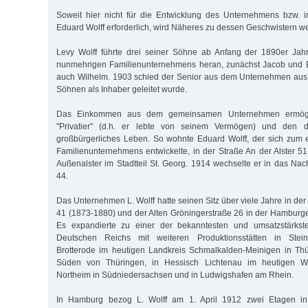
Soweit hier nicht für die Entwicklung des Unternehmens bzw.
Eduard Wolff erforderlich, wird Näheres zu dessen Geschwistern wei
Levy Wolff führte drei seiner Söhne ab Anfang der 1890er Jah
nunmehrigen Familienunternehmens heran, zunächst Jacob und E
auch Wilhelm. 1903 schied der Senior aus dem Unternehmen aus,
Söhnen als Inhaber geleitet wurde.
Das Einkommen aus dem gemeinsamen Unternehmen ermögli
"Privatier" (d.h. er lebte von seinem Vermögen) und den d
großbürgerliches Leben. So wohnte Eduard Wolff, der sich zum e
Familienunternehmens entwickelte, in der Straße An der Alster 51
Außenalster im Stadtteil St. Georg. 1914 wechselte er in das Nac
44.
Das Unternehmen L. Wolff hatte seinen Sitz über viele Jahre in d
41 (1873-1880) und der Alten Gröningerstraße 26 in der Hamburger
Es expandierte zu einer der bekanntesten und umsatzstärkste
Deutschen Reichs mit weiteren Produktionsstätten in Stei
Brotterode im heutigen Landkreis Schmalkalden-Meinigen in Thü
Süden von Thüringen, in Hessisch Lichtenau im heutigen Wer
Northeim in Südniedersachsen und in Ludwigshafen am Rhein.
In Hamburg bezog L. Wolff am 1. April 1912 zwei Etagen in