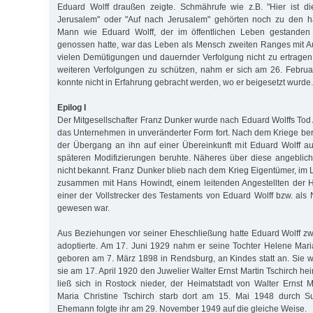
Eduard Wolff draußen zeigte. Schmährufe wie z.B. "Hier ist d
Jerusalem" oder "Auf nach Jerusalem" gehörten noch zu den h
Mann wie Eduard Wolff, der im öffentlichen Leben gestande
genossen hatte, war das Leben als Mensch zweiten Ranges mit A
vielen Demütigungen und dauernder Verfolgung nicht zu ertragen
weiteren Verfolgungen zu schützen, nahm er sich am 26. Febru
konnte nicht in Erfahrung gebracht werden, wo er beigesetzt wurde.
Epilog I
Der Mitgesellschafter Franz Dunker wurde nach Eduard Wolffs Tod A
das Unternehmen in unveränderter Form fort. Nach dem Kriege beri
der Übergang an ihn auf einer Übereinkunft mit Eduard Wolff 
späteren Modifizierungen beruhte. Näheres über diese angeblic
nicht bekannt. Franz Dunker blieb nach dem Krieg Eigentümer, im 
zusammen mit Hans Howindt, einem leitenden Angestellten der H
einer der Vollstrecker des Testaments von Eduard Wolff bzw. als 
gewesen war.
Aus Beziehungen vor seiner Eheschließung hatte Eduard Wolff zwe
adoptierte. Am 17. Juni 1929 nahm er seine Tochter Helene Maria
geboren am 7. März 1898 in Rendsburg, an Kindes statt an. Sie 
sie am 17. April 1920 den Juwelier Walter Ernst Martin Tschirch he
ließ sich in Rostock nieder, der Heimatstadt von Walter Ernst M
Maria Christine Tschirch starb dort am 15. Mai 1948 durch Sui
Ehemann folgte ihr am 29. November 1949 auf die gleiche Weise.