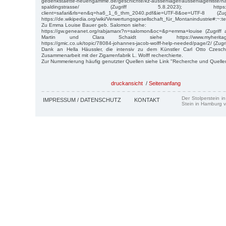
gedenkstaette-neuengamme.de/geschichte/kz-aussenlager/aussenlagerliste/
spaldingstrasse/ (Zugriff 5.8.2023); https://www.g
client=safari&rls=en&q=ha6_1_6_thm_2040.pdf&ie=UTF-8&oe=UTF-8 
https://de.wikipedia.org/wiki/Verwertungsgesellschaft_für_Montanindustri
Zu Emma Louise Bauer geb. Salomon siehe:
https://gw.geneanet.org/rabjamarx?n=salomon&oc=&p=emma+louise (Zugriff
Martin und Clara Schaidt siehe https://www.myheritage.de/
https://gmic.co.uk/topic/78084-johannes-jacob-wolff-help-needed/page/2/ (Zugr
Dank an Hella Häussler, die intensiv zu dem Künstler Carl Otto Czesch
Zusammenarbeit mit der Zigarrenfabrik L. Wolff recherchierte.
Zur Nummerierung häufig genutzter Quellen siehe Link "Recherche und Quelle
druckansicht
/
Seitenanfang
Der Stolperstein i
IMPRESSUM / DATENSCHUTZ
KONTAKT
Stein in Hamburg v