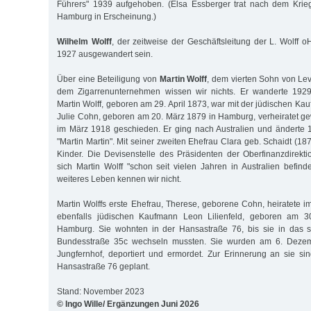
Führers" 1939 aufgehoben. (Elsa Essberger trat nach dem Krie
Hamburg in Erscheinung.)
Wilhelm Wolff
, der zeitweise der Geschäftsleitung der L. Wolff o
1927 ausgewandert sein.
Über eine Beteiligung von
Martin Wolff
, dem vierten Sohn von Le
dem Zigarrenunternehmen wissen wir nichts. Er wanderte 1929
Martin Wolff, geboren am 29. April 1873, war mit der jüdischen K
Julie Cohn, geboren am 20. März 1879 in Hamburg, verheiratet 
im März 1918 geschieden. Er ging nach Australien und änderte
"Martin Martin". Mit seiner zweiten Ehefrau Clara geb. Schaidt (1
Kinder. Die Devisenstelle des Präsidenten der Oberfinanzdirekti
sich Martin Wolff "schon seit vielen Jahren in Australien befind
weiteres Leben kennen wir nicht.
Martin Wolffs erste Ehefrau, Therese, geborene Cohn, heiratete
ebenfalls jüdischen Kaufmann Leon Lilienfeld, geboren am 
Hamburg. Sie wohnten in der Hansastraße 76, bis sie in das 
Bundesstraße 35c wechseln mussten. Sie wurden am 6. Deze
Jungfernhof, deportiert und ermordet. Zur Erinnerung an sie sin
Hansastraße 76 geplant.
Stand: November 2023
© Ingo Wille/ Ergänzungen Juni 2026