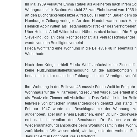
Im Mai 1939 verkaufte Emma Rafael als Alleinerbin nach ihrem S
Wohngrundstück Schöne Aussicht 22 zum Einheitswert von 1935 
an den Buchdruckereibesitzer Alfred Louis Heinrich Bauer, dem sp
Hamburger Zeitungsverleger. An dem Handel waren auch Han
Heinrich Adolf Witten als Testamentsvollstrecker des verstorbenen 
Über Heinrich Adolf Witten ist uns Näheres nicht bekannt. Die Frag
Sieveking, ob an dem Rechtsgeschäft als Vertragsschließender e
wurde von den Beteiligten verneint.
Frieda Wolff fand eine Wohnung in die Bellevue 48 in ebenfalls n
Winterhude.
Nach dem Kriege erhielt Frieda Wolff zunächst keine Zinsen fü
keine Nutzungsausfallentschädigung für die ausgebombten 
bedachte sie mit monatlichen Zahlungen, bis die Vermögensverhält
Ihre Wohnung in der Bellevue 48 musste Frieda Wolff im Frühjahr
Wohnhaus für die Militärregierung requiriert wurde. Sie erhielt in
als Ersatz ein Zimmer mit Abstellraum. Das Gebäude in der Bel
teilweise von britischen Militärangehörigen genutzt und stand i
Februar 1947 wurde die Beschlagnahme der Wohnung zu 
aufgehoben, aber nun einem Deutschen, einen Dr. Link, zugewiese
erst nach Intervention des Senatsrates Dr. Strauch von der
Wiedergutmachungsansprüche beim Wohnungsamt in ihre Wohnun
zurückkehren. Wir wissen nicht, wie lange sie dort wohnte. Fri
Januar 1972 in Löhnhorst, Kreis Osterholz.