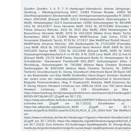
Quellen: Quellen: 1; 4; 5; 7; 9; Hamburger Adressbuch, diverse Jahrgänge
Hamburg – Wiedergutmachung 6647, 13383 Pniower Rosalie, 16802 Wol
Oberfinanzpräsident (Devisenstelle und Vermögensverwertungsstelle) R 1940/
Akten 459/1938 (Eduard Wolff), 332-3 Zivilstandsaufsicht Geburtsregister 
Wolff), Heiratsregister 332-5 Standesämter 13086 Geburtsregister Nr. 86/1898
1911 Nr. 4013/1877 Anna Henriette Wolff, 2033 Nr. 4575/1882 (Franziska 
Frieda Johanna Reincke, 2432 Nr. 2610 (Ilse Wolff), 2884 Heiratsregister 
Bauer/Anna Henriette Wolff), 3379 Nr. 431/1920 (Walter Ernst Martin Tschir
Burmeister), 8602 Nr. 5/1900 (Martin Wolff/Therese Julie Cohn), 5745 N
Annemarie Elisabeth Tanck), 8716 Nr. 17/1917 (Ilse Wolff/Paul Rudolf Heuer
Wolff/Frieda Johanna Reincke, 184 Sterberegister Nr. 2723/1885 (Franziska
Levy Wolff, 4919 Nr. 191/1942 Eberhardt Hans Heinrich Wolff, 6866 Nr. 30/1
540/1925 Hanna Wolff, 7204 Nr. 221/1938 (Eduard Wolff), 8086 Nr. 506/1
Staatsangehörigkeitsaufsicht A I e 40 Bd. 8 Nr. 3335 Levy Wolff, 351-11 Amt
(Eduard Wolff), 15179 Wolff Frieda; Standesamt Berlin III, Heiratsregister Nr.
Schottländer; Standesamt Frankfurt/M 903_8907 Geburtsregister (Alice S
Rendsburg, Geburtsregister Nr. 79/1898 (Helene Maria Christine Burmeis
Sterberegister Nr. 836/1948 (Helene Maria Christine Tschirch), Nr. 1895/
Tschirch); Grundbuchamt St. Georg, Grundbuch Uhlenhorst Band 36 Band 1601
in der Badestraße von Elsa Wolffs Großneffen Hans-Jürgen Schirmer. Gedenk
der Juden unter der nationalsozialistischen Gewaltherrschaft in Deutschla
Biografie Personenlexikon, Hrsg. F. Kopitzsch/D. Brietzke, Wolff Johannes Ja
ff. Georg Heyner, Hessisch Lichtenau von 1890 bis 1918, aus 700 Jahre Hessi
Hessisch Lichtenau, 1869, S. 128. Einzelheiten zu Elsa Wo
https://www.hamburg.de/clp/zwangsarbeiterinnen-valvofrauen/clp1/hamburgd
BIOID=3973&cM=107 (Zugriff am 30.7.23)
https://www.abendblatt.de/kultur-live/article106856973/Warum-ich-Hamburg-de
schenkte.html (Zugriff am 30.7.2023); Einzelheiten zu
https://de.wikipedia.org/wiki/Jacob_Wolff (Zugriff am 30.7.
kassel.de/gis/KULADIG/Losse/KLK/KLKL/KLK_E_CH_4004.html "Die Wolffsche Zi
am 30.7.20
https://www.northdata.de/Hacifa+Hamburger+Cigarren+Handels+Gesellsc
(Zugriff am 30.7.2023); https://de.wikipedia.org/wiki/Verwertungsgesellschaft_f
am 30.7.2023). Zum früheren KZ-Außenlager Spaldingstraße St. Georgs-Burg: 
hamburg.de/gedenkstaetten/zeige/kz-aussenlager-spaldingstrasse-st-geo