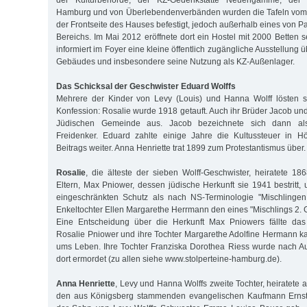
der Kulturbehörde, der KZ-Gedenkstätte Neuengamme, der
Hamburg und von Überlebendenverbänden wurden die Tafeln vom 
der Frontseite des Hauses befestigt, jedoch außerhalb eines von P
Bereichs. Im Mai 2012 eröffnete dort ein Hostel mit 2000 Betten 
informiert im Foyer eine kleine öffentlich zugängliche Ausstellung 
Gebäudes und insbesondere seine Nutzung als KZ-Außenlager.
Das Schicksal der Geschwister Eduard Wolffs
Mehrere der Kinder von Levy (Louis) und Hanna Wolff lösten s
Konfession: Rosalie wurde 1918 getauft. Auch ihr Brüder Jacob un
Jüdischen Gemeinde aus. Jacob bezeichnete sich dann als
Freidenker. Eduard zahlte einige Jahre die Kultussteuer in H
Beitrags weiter. Anna Henriette trat 1899 zum Protestantismus über.
Rosalie
, die älteste der sieben Wolff-Geschwister, heiratete 1
Eltern, Max Pniower, dessen jüdische Herkunft sie 1941 bestritt,
eingeschränkten Schutz als nach NS-Terminologie "Mischlingen
Enkeltochter Ellen Margarethe Herrmann den eines "Mischlings 2. 
Eine Entscheidung über die Herkunft Max Pniowers fällte das 
Rosalie Pniower und ihre Tochter Margarethe Adolfine Hermann k
ums Leben. Ihre Tochter Franziska Dorothea Riess wurde nach Au
dort ermordet (zu allen siehe www.stolperteine-hamburg.de).
Anna Henriette
, Levy und Hanna Wolffs zweite Tochter, heiratete
den aus Königsberg stammenden evangelischen Kaufmann Ernst 