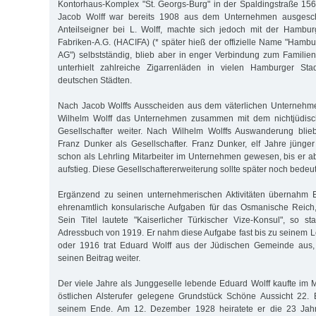
Kontorhaus-Komplex "St. Georgs-Burg" in der Spaldingstraße 15
Jacob Wolff war bereits 1908 aus dem Unternehmen ausgesch
Anteilseigner bei L. Wolff, machte sich jedoch mit der Hambur
Fabriken-A.G. (HACIFA) (* später hieß der offizielle Name "Hamb
AG") selbstständig, blieb aber in enger Verbindung zum Famili
unterhielt zahlreiche Zigarrenläden in vielen Hamburger Sta
deutschen Städten.
Nach Jacob Wolffs Ausscheiden aus dem väterlichen Unternehm
Wilhelm Wolff das Unternehmen zusammen mit dem nichtjüdisc
Gesellschafter weiter. Nach Wilhelm Wolffs Auswanderung bli
Franz Dunker als Gesellschafter. Franz Dunker, elf Jahre jünge
schon als Lehrling Mitarbeiter im Unternehmen gewesen, bis er 
aufstieg. Diese Gesellschaftererweiterung sollte später noch bede
Ergänzend zu seinen unternehmerischen Aktivitäten übernahm 
ehrenamtlich konsularische Aufgaben für das Osmanische Reich, 
Sein Titel lautete "Kaiserlicher Türkischer Vize-Konsul", so 
Adressbuch von 1919. Er nahm diese Aufgabe fast bis zu seinem
oder 1916 trat Eduard Wolff aus der Jüdischen Gemeinde aus,
seinen Beitrag weiter.
Der viele Jahre als Junggeselle lebende Eduard Wolff kaufte im 
östlichen Alsterufer gelegene Grundstück Schöne Aussicht 22. 
seinem Ende. Am 12. Dezember 1928 heiratete er die 23 Jahre