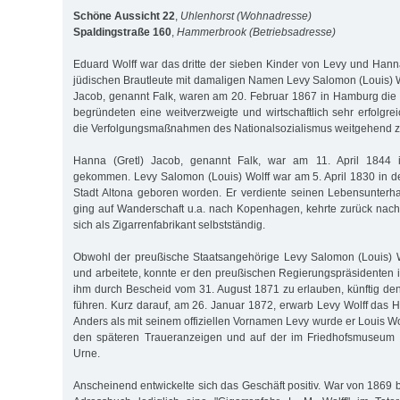
Schöne Aussicht 22
,
Uhlenhorst (Wohnadresse)
Spaldingstraße 160
,
Hammerbrook (Betriebsadresse)
Eduard Wolff war das dritte der sieben Kinder von Levy und Hanna
jüdischen Brautleute mit damaligen Namen Levy Salomon (Louis) W
Jacob, genannt Falk, waren am 20. Februar 1867 in Hamburg die
begründeten eine weitverzweigte und wirtschaftlich sehr erfolgre
die Verfolgungsmaßnahmen des Nationalsozialismus weitgehend ze
Hanna (Gretl) Jacob, genannt Falk, war am 11. April 1844
gekommen. Levy Salomon (Louis) Wolff war am 5. April 1830 in 
Stadt Altona geboren worden. Er verdiente seinen Lebensunterhalt
ging auf Wanderschaft u.a. nach Kopenhagen, kehrte zurück na
sich als Zigarrenfabrikant selbstständig.
Obwohl der preußische Staatsangehörige Levy Salomon (Louis) W
und arbeitete, konnte er den preußischen Regierungspräsidenten
ihm durch Bescheid vom 31. August 1871 zu erlauben, künftig d
führen. Kurz darauf, am 26. Januar 1872, erwarb Levy Wolff das 
Anders als mit seinem offiziellen Vornamen Levy wurde er Louis Wo
den späteren Traueranzeigen und auf der im Friedhofsmuseum O
Urne.
Anscheinend entwickelte sich das Geschäft positiv. War von 1869