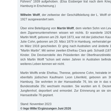
Führers" 1939 aufgehoben. (Elsa Essberger trat nach dem Krie
Hamburg in Erscheinung.)
Wilhelm Wolff
, der zeitweise der Geschäftsleitung der L. Wolff o
1927 ausgewandert sein.
Über eine Beteiligung von
Martin Wolff
, dem vierten Sohn von Le
dem Zigarrenunternehmen wissen wir nichts. Er wanderte 1929
Martin Wolff, geboren am 29. April 1873, war mit der jüdischen K
Julie Cohn, geboren am 20. März 1879 in Hamburg, verheiratet 
im März 1918 geschieden. Er ging nach Australien und änderte
"Martin Martin". Mit seiner zweiten Ehefrau Clara geb. Schaidt (1
Kinder. Die Devisenstelle des Präsidenten der Oberfinanzdirekti
sich Martin Wolff "schon seit vielen Jahren in Australien befind
weiteres Leben kennen wir nicht.
Martin Wolffs erste Ehefrau, Therese, geborene Cohn, heiratete
ebenfalls jüdischen Kaufmann Leon Lilienfeld, geboren am 
Hamburg. Sie wohnten in der Hansastraße 76, bis sie in das 
Bundesstraße 35c wechseln mussten. Sie wurden am 6. Deze
Jungfernhof, deportiert und ermordet. Zur Erinnerung an sie sin
Hansastraße 76 geplant.
Stand: November 2023
© Ingo Wille/ Ergänzungen Juni 2026