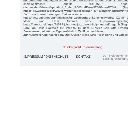
gedenkstaette-neuengamme.de/geschichte/kz-aussenlager/aussenlagerliste/
spaldingstrasse/ (Zugriff 5.8.2023); https://www.g
client=safari&rls=en&q=ha6_1_6_thm_2040.pdf&ie=UTF-8&oe=UTF-8 
https://de.wikipedia.org/wiki/Verwertungsgesellschaft_für_Montanindustri
Zu Emma Louise Bauer geb. Salomon siehe:
https://gw.geneanet.org/rabjamarx?n=salomon&oc=&p=emma+louise (Zugriff
Martin und Clara Schaidt siehe https://www.myheritage.de/
https://gmic.co.uk/topic/78084-johannes-jacob-wolff-help-needed/page/2/ (Zugr
Dank an Hella Häussler, die intensiv zu dem Künstler Carl Otto Czesch
Zusammenarbeit mit der Zigarrenfabrik L. Wolff recherchierte.
Zur Nummerierung häufig genutzter Quellen siehe Link "Recherche und Quelle
druckansicht
/
Seitenanfang
Der Stolperstein i
IMPRESSUM / DATENSCHUTZ
KONTAKT
Stein in Hamburg v