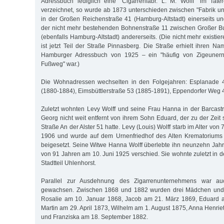
Adressbuch lediglich eine "Cigarrenfabr. L. M. Wolff" im Tate
verzeichnet, so wurde ab 1873 unterschieden zwischen "Fabrik u
in der Großen Reichenstraße 41 (Hamburg-Altstadt) einerseits 
der nicht mehr bestehenden Bohnenstraße 11 zwischen Großer Bu
(ebenfalls Hamburg-Altstadt) andererseits. (Die nicht mehr existi
ist jetzt Teil der Straße Pinnasberg. Die Straße erhielt ihren N
Hamburger Adressbuch von 1925 – ein "häufig von Zigeunern
Fußweg" war.)
Die Wohnadressen wechselten in den Folgejahren: Esplanade 4
(1880-1884), Eimsbüttlerstraße 53 (1885-1891), Eppendorfer Weg 
Zuletzt wohnten Levy Wolff und seine Frau Hanna in der Barcastra
Georg nicht weit entfernt von ihrem Sohn Eduard, der zu der Zeit
Straße An der Alster 51 hatte. Levy (Louis) Wolff starb im Alter vo
1906 und wurde auf dem Urnenfriedhof des Alten Krematoriums 
beigesetzt. Seine Witwe Hanna Wolff überlebte ihn neunzehn Jahre
von 91 Jahren am 10. Juni 1925 verschied. Sie wohnte zuletzt in d
Stadtteil Uhlenhorst.
Parallel zur Ausdehnung des Zigarrenunternehmens war auc
gewachsen. Zwischen 1868 und 1882 wurden drei Mädchen und 
Rosalie am 10. Januar 1868, Jacob am 21. März 1869, Eduard 
Martin am 29. April 1873, Wilhelm am 1. August 1875, Anna Henrie
und Franziska am 18. September 1882.