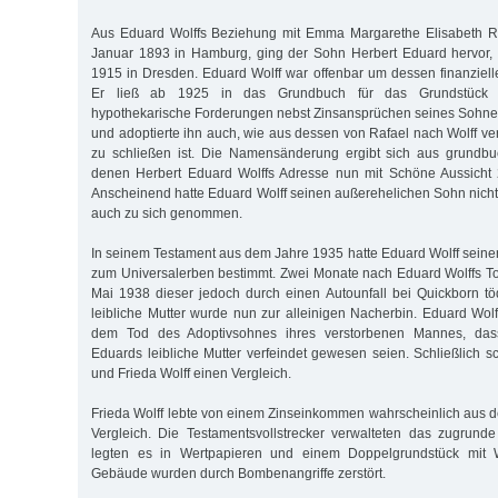
Aus Eduard Wolffs Beziehung mit Emma Margarethe Elisabeth R
Januar 1893 in Hamburg, ging der Sohn Herbert Eduard hervor,
1915 in Dresden. Eduard Wolff war offenbar um dessen finanziell
Er ließ ab 1925 in das Grundbuch für das Grundstück 
hypothekarische Forderungen nebst Zinsansprüchen seines Sohne
und adoptierte ihn auch, wie aus dessen von Rafael nach Wolff
zu schließen ist. Die Namensänderung ergibt sich aus grundbu
denen Herbert Eduard Wolffs Adresse nun mit Schöne Aussicht
Anscheinend hatte Eduard Wolff seinen außerehelichen Sohn nicht 
auch zu sich genommen.
In seinem Testament aus dem Jahre 1935 hatte Eduard Wolff sein
zum Universalerben bestimmt. Zwei Monate nach Eduard Wolffs T
Mai 1938 dieser jedoch durch einen Autounfall bei Quickborn tö
leibliche Mutter wurde nun zur alleinigen Nacherbin. Eduard Wolf
dem Tod des Adoptivsohnes ihres verstorbenen Mannes, das
Eduards leibliche Mutter verfeindet gewesen seien. Schließlich
und Frieda Wolff einen Vergleich.
Frieda Wolff lebte von einem Zinseinkommen wahrscheinlich aus 
Vergleich. Die Testamentsvollstrecker verwalteten das zugrund
legten es in Wertpapieren und einem Doppelgrundstück mit
Gebäude wurden durch Bombenangriffe zerstört.