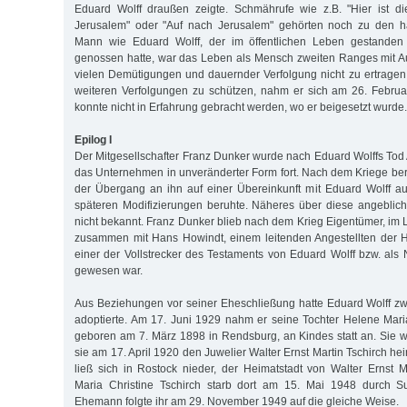
Eduard Wolff draußen zeigte. Schmährufe wie z.B. "Hier ist d
Jerusalem" oder "Auf nach Jerusalem" gehörten noch zu den h
Mann wie Eduard Wolff, der im öffentlichen Leben gestande
genossen hatte, war das Leben als Mensch zweiten Ranges mit A
vielen Demütigungen und dauernder Verfolgung nicht zu ertragen
weiteren Verfolgungen zu schützen, nahm er sich am 26. Febru
konnte nicht in Erfahrung gebracht werden, wo er beigesetzt wurde.
Epilog I
Der Mitgesellschafter Franz Dunker wurde nach Eduard Wolffs Tod A
das Unternehmen in unveränderter Form fort. Nach dem Kriege beri
der Übergang an ihn auf einer Übereinkunft mit Eduard Wolff 
späteren Modifizierungen beruhte. Näheres über diese angeblic
nicht bekannt. Franz Dunker blieb nach dem Krieg Eigentümer, im 
zusammen mit Hans Howindt, einem leitenden Angestellten der H
einer der Vollstrecker des Testaments von Eduard Wolff bzw. als 
gewesen war.
Aus Beziehungen vor seiner Eheschließung hatte Eduard Wolff zwe
adoptierte. Am 17. Juni 1929 nahm er seine Tochter Helene Maria
geboren am 7. März 1898 in Rendsburg, an Kindes statt an. Sie 
sie am 17. April 1920 den Juwelier Walter Ernst Martin Tschirch he
ließ sich in Rostock nieder, der Heimatstadt von Walter Ernst M
Maria Christine Tschirch starb dort am 15. Mai 1948 durch Sui
Ehemann folgte ihr am 29. November 1949 auf die gleiche Weise.