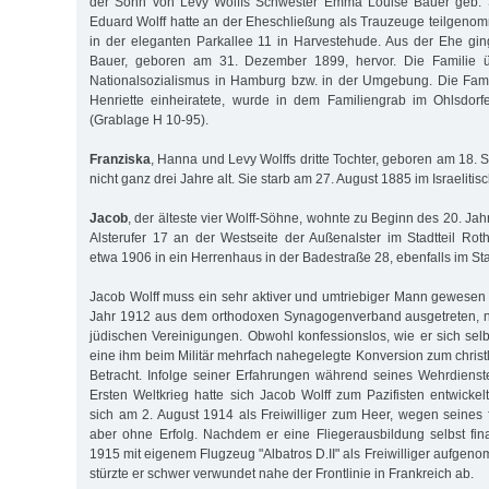
der Sohn von Levy Wolffs Schwester Emma Louise Bauer geb. 
Eduard Wolff hatte an der Eheschließung als Trauzeuge teilgen
in der eleganten Parkallee 11 in Harvestehude. Aus der Ehe gi
Bauer, geboren am 31. Dezember 1899, hervor. Die Familie üb
Nationalsozialismus in Hamburg bzw. in der Umgebung. Die Fami
Henriette einheiratete, wurde in dem Familiengrab im Ohlsdorf
(Grablage H 10-95).
Franziska
, Hanna und Levy Wolffs dritte Tochter, geboren am 18.
nicht ganz drei Jahre alt. Sie starb am 27. August 1885 im Israelit
Jacob
, der älteste vier Wolff-Söhne, wohnte zu Beginn des 20. Jah
Alsterufer 17 an der Westseite der Außenalster im Stadtteil Ro
etwa 1906 in ein Herrenhaus in der Badestraße 28, ebenfalls im St
Jacob Wolff muss ein sehr aktiver und umtriebiger Mann gewesen s
Jahr 1912 aus dem orthodoxen Synagogenverband ausgetreten, n
jüdischen Vereinigungen. Obwohl konfessionslos, wie er sich selb
eine ihm beim Militär mehrfach nahegelegte Konversion zum christ
Betracht. Infolge seiner Erfahrungen während seines Wehrdienst
Ersten Weltkrieg hatte sich Jacob Wolff zum Pazifisten entwicke
sich am 2. August 1914 als Freiwilliger zum Heer, wegen seines f
aber ohne Erfolg. Nachdem er eine Fliegerausbildung selbst fina
1915 mit eigenem Flugzeug "Albatros D.II" als Freiwilliger aufgen
stürzte er schwer verwundet nahe der Frontlinie in Frankreich ab.