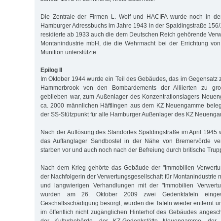
Die Zentrale der Firmen L. Wolf und HACIFA wurde noch in de
Hamburger Adressbuchs im Jahre 1943 in der Spaldingstraße 156
residierte ab 1933 auch die dem Deutschen Reich gehörende Verwe
Montanindustrie mbH, die die Wehrmacht bei der Errichtung von 
Munition unterstützte.
Epilog II
Im Oktober 1944 wurde ein Teil des Gebäudes, das im Gegensatz 
Hammerbrook von den Bombardements der Alliierten zu groß
geblieben war, zum Außenlager des Konzentrationslagers Neueng
ca. 2000 männlichen Häftlingen aus dem KZ Neuengamme belegt
der SS-Stützpunkt für alle Hamburger Außenlager des KZ Neuenga
Nach der Auflösung des Standortes Spaldingstraße im April 1945 w
das Auffanglager Sandbostel in der Nähe von Bremervörde ver
starben vor und auch noch nach der Befreiung durch britische Trup
Nach dem Krieg gehörte das Gebäude der "Immobilien Verwertung
der Nachfolgerin der Verwertungsgesellschaft für Montanindustrie
und langwierigen Verhandlungen mit der "Immobilien Verwertun
wurden am 26. Oktober 2009 zwei Gedenktafeln einge
Geschäftsschädigung besorgt, wurden die Tafeln wieder entfernt un
im öffentlich nicht zugänglichen Hinterhof des Gebäudes anges