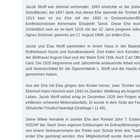
Jacob Wolff war dreimal verheiratet. 1893 ehelichte er die jüdis
Schottländer, die 1897 starb. Aus dieser Ehe stammte die Tochter Il
1913 kam es zur Ehe mit der 1892 in Dockenhuden/Bl
konfessionslosen Annemarie Elisabeth Tanck. Diese Ehe wu
Schließlich kam es im April 1918 mit der 32 Jahre jüngeren lut
Agnes Schirmer, geboren am 17. August 1898, zur dritten Ehe.
Jacob und Elsa Wolff sammelten in ihrem Haus in der Bades
Rotherbaum Kunst und Kunsthandwerk. Dort trafen sich Künstle
der Bildhauer August Gaul und der Maler Emil Orlik. Auch Carl Ot
Gast. Die 1920 begonnene und Jahrzehnte andauernde Arbeit von
und Innenarchitekt für die Zigarrenfabrik L. Wolff und die Hacifa
genommen haben.
Aus der Ehe mit Elsa gingen drei Kinder hervor, zwei Töchter 
Eberhart Hans Heinrich kam 1942 im Zweiten Weltkrieg als Angehör
Leben. Jacob Wolff selbst erlag im Dezember 1926 den Folgen
erlittenen schweren Motorradunfalls. Er wurde in dem Grab der Fa
Ohlsdorfer Friedhof beerdigt (Grablage l 11-46).
Seine Witwe heiratete in zweiter Ehe den Reeder John T. Essber
NSDAP bei. Nach ihren eigenen Erklärungen im Entnazifizierungs
von einem Vertrauensmann der Partei zum Schutz ihrer drei "hal
erster Ehe gedrängt worden. Ihre Mitgliedschaft wurde durch e