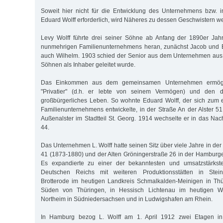
Soweit hier nicht für die Entwicklung des Unternehmens bzw.
Eduard Wolff erforderlich, wird Näheres zu dessen Geschwistern wei
Levy Wolff führte drei seiner Söhne ab Anfang der 1890er Jah
nunmehrigen Familienunternehmens heran, zunächst Jacob und E
auch Wilhelm. 1903 schied der Senior aus dem Unternehmen aus,
Söhnen als Inhaber geleitet wurde.
Das Einkommen aus dem gemeinsamen Unternehmen ermögli
"Privatier" (d.h. er lebte von seinem Vermögen) und den d
großbürgerliches Leben. So wohnte Eduard Wolff, der sich zum e
Familienunternehmens entwickelte, in der Straße An der Alster 51
Außenalster im Stadtteil St. Georg. 1914 wechselte er in das Nac
44.
Das Unternehmen L. Wolff hatte seinen Sitz über viele Jahre in d
41 (1873-1880) und der Alten Gröningerstraße 26 in der Hamburger
Es expandierte zu einer der bekanntesten und umsatzstärkste
Deutschen Reichs mit weiteren Produktionsstätten in Stei
Brotterode im heutigen Landkreis Schmalkalden-Meinigen in Thü
Süden von Thüringen, in Hessisch Lichtenau im heutigen Wer
Northeim in Südniedersachsen und in Ludwigshafen am Rhein.
In Hamburg bezog L. Wolff am 1. April 1912 zwei Etagen in