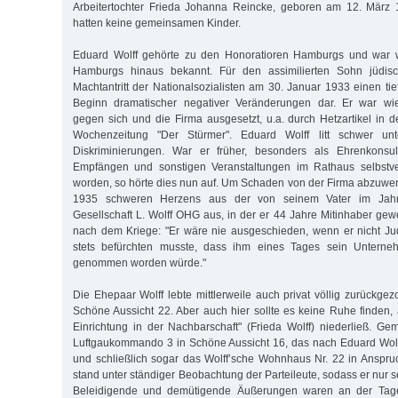
Arbeitertochter Frieda Johanna Reincke, geboren am 12. März
hatten keine gemeinsamen Kinder.
Eduard Wolff gehörte zu den Honoratioren Hamburgs und war w
Hamburgs hinaus bekannt. Für den assimilierten Sohn jüdisch
Machtantritt der Nationalsozialisten am 30. Januar 1933 einen ti
Beginn dramatischer negativer Veränderungen dar. Er war wie
gegen sich und die Firma ausgesetzt, u.a. durch Hetzartikel in d
Wochenzeitung "Der Stürmer". Eduard Wolff litt schwer unt
Diskriminierungen. War er früher, besonders als Ehrenkonsu
Empfängen und sonstigen Veranstaltungen im Rathaus selbstve
worden, so hörte dies nun auf. Um Schaden von der Firma abzuwend
1935 schweren Herzens aus der von seinem Vater im Jah
Gesellschaft L. Wolff OHG aus, in der er 44 Jahre Mitinhaber ge
nach dem Kriege: "Er wäre nie ausgeschieden, wenn er nicht 
stets befürchten musste, dass ihm eines Tages sein Unterneh
genommen worden würde."
Die Ehepaar Wolff lebte mittlerweile auch privat völlig zurückg
Schöne Aussicht 22. Aber auch hier sollte es keine Ruhe finden,
Einrichtung in der Nachbarschaft" (Frieda Wolff) niederließ. Ge
Luftgaukommando 3 in Schöne Aussicht 16, das nach Eduard Wolf
und schließlich sogar das Wolff’sche Wohnhaus Nr. 22 in Anspr
stand unter ständiger Beobachtung der Parteileute, sodass er nur s
Beleidigende und demütigende Äußerungen waren an der Tag