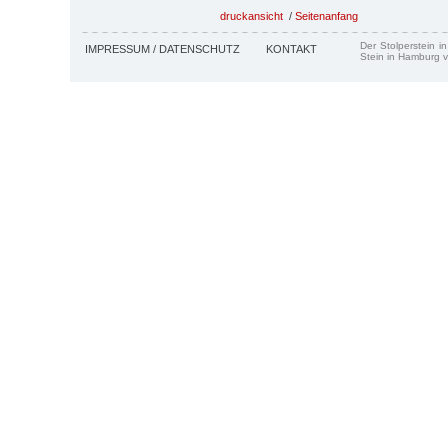
druckansicht
/
Seitenanfang
Der Stolperstein i
IMPRESSUM / DATENSCHUTZ
KONTAKT
Stein in Hamburg v