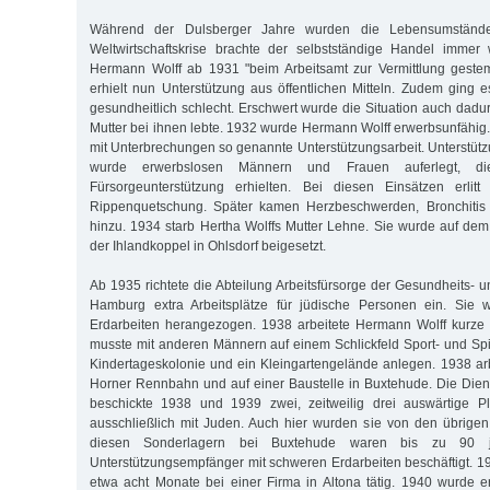
Während der Dulsberger Jahre wurden die Lebensumstände 
Weltwirtschaftskrise brachte der selbstständige Handel immer
Hermann Wolff ab 1931 "beim Arbeitsamt zur Vermittlung gestem
erhielt nun Unterstützung aus öffentlichen Mitteln. Zudem ging 
gesundheitlich schlecht. Erschwert wurde die Situation auch dadu
Mutter bei ihnen lebte. 1932 wurde Hermann Wolff erwerbsunfähig.
mit Unterbrechungen so genannte Unterstützungsarbeit. Unterstützu
wurde erwerbslosen Männern und Frauen auferlegt, die
Fürsorgeunterstützung erhielten. Bei diesen Einsätzen erlit
Rippenquetschung. Später kamen Herzbeschwerden, Bronchitis
hinzu. 1934 starb Hertha Wolffs Mutter Lehne. Sie wurde auf dem
der Ihlandkoppel in Ohlsdorf beigesetzt.
Ab 1935 richtete die Abteilung Arbeitsfürsorge der Gesundheits- 
Hamburg extra Arbeitsplätze für jüdische Personen ein. Sie 
Erdarbeiten herangezogen. 1938 arbeitete Hermann Wolff kurze 
musste mit anderen Männern auf einem Schlickfeld Sport- und Spie
Kindertageskolonie und ein Kleingartengelände anlegen. 1938 arb
Horner Rennbahn und auf einer Baustelle in Buxtehude. Die Dienst
beschickte 1938 und 1939 zwei, zeitweilig drei auswärtige P
ausschließlich mit Juden. Auch hier wurden sie von den übrigen A
diesen Sonderlagern bei Buxtehude waren bis zu 90 jü
Unterstützungsempfänger mit schweren Erdarbeiten beschäftigt. 
etwa acht Monate bei einer Firma in Altona tätig. 1940 wurde 