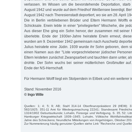
verlassen. Im Wissen um die bevorstehende Deportation, starb
August 1942 und wurde auf dem Friedhof Weißensee beerdigt. Ber
August 1942 nach Theresienstadt deportiert, wo sie am 28. April 19
Die in Berlin verbliebenen Brüder und Eltern Hermann Wolffs erl
Schicksale. Erwin lebte in einer "privilegierten" Mischehe, die j
Aus dieser Ehe ging ein Sohn hervor, der zusammen mit seiner
überlebte. Ende der 1930er-Jahre heiratete Erwin erneut, dies
wurden am 9. Dezember 1942 gemeinsam nach Auschwitz deportie
Julius heiratete eine Jüdin. 1939 wurde ihr Sohn geboren, dem
einen Namen aus der "Liste vorgeschriebener jüdischer Person
Eltern leisteten zunächst Zwangsarbeit und tauchten dann unter, al
drohte. Der Sohn wuchs bei seiner mütterlichen Großmutter auf.
Ende der NS-Herrschaft.
Für Hermann Wolff liegt ein Stolperstein in Eilbek und ein weiterer 
Stand: November 2016
© Ingo Wille
Quellen: 1; 4; 5; 9; AB; StaH 314-14 Oberfinanzpräsident 29 (HEW); 
582/1925; 351-11 Amt für Wiedergutmachung 22241; Standesamt Friedrichs
1324/1902 Geburtsurkunde; Lohalm, Fürsorge und Verfolgung, S. 35, 52; Lit
Hamburger Kriegswirtschaft 1939–1945; Lohalm, Völkische Wohlfahrtsdiktat
Jahre des Schreckens; freundliche Mitteilungen von Angehörigen, Oktober 201
Zur Nummerierung häufig genutzter Quellen siehe Link "Recherche und Quelle