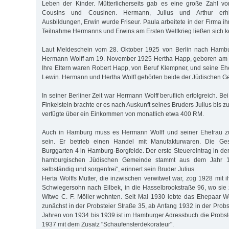
Leben der Kinder. Mütterlicherseits gab es eine große Zahl v
Cousins und Cousinen. Hermann, Julius und Arthur erhi
Ausbildungen, Erwin wurde Friseur. Paula arbeitete in der Firma ihr
Teilnahme Hermanns und Erwins am Ersten Weltkrieg ließen sich k
Laut Meldeschein vom 28. Oktober 1925 von Berlin nach Hambu
Hermann Wolff am 19. November 1925 Hertha Happ, geboren am 11
Ihre Eltern waren Robert Happ, von Beruf Klempner, und seine E
Lewin. Hermann und Hertha Wolff gehörten beide der Jüdischen G
In seiner Berliner Zeit war Hermann Wolff beruflich erfolgreich. Bei
Finkelstein brachte er es nach Auskunft seines Bruders Julius bis 
verfügte über ein Einkommen von monatlich etwa 400 RM.
Auch in Hamburg muss es Hermann Wolff und seiner Ehefrau z
sein. Er betrieb einen Handel mit Manufakturwaren. Die Gesc
Burggarten 4 in Hamburg-Borgfelde. Der erste Steuereintrag in der
hamburgischen Jüdischen Gemeinde stammt aus dem Jahr 1
selbständig und sorgenfrei", erinnert sein Bruder Julius.
Herta Wolffs Mutter, die inzwischen verwitwet war, zog 1928 mit 
Schwiegersohn nach Eilbek, in die Hasselbrookstraße 96, wo sie 
Witwe C. F. Möller wohnten. Seit Mai 1930 lebte das Ehepaar W
zunächst in der Probsteier Straße 35, ab Anfang 1932 in der Probs
Jahren von 1934 bis 1939 ist im Hamburger Adressbuch die Probste
1937 mit dem Zusatz "Schaufensterdekorateur".