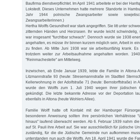
Baufirma dienstverpflichtet. Im April 1941 arbeitete er bei der Hanf
Lokstedt. Dieses Unternehmen hatte mehrere Standorte in Hambur
Jahr 1944 polnische Zwangsarbeiter sowie sowjetis
Zwangsarbeiterinnen.)
Hertha Wolffs Gesundheit war stark angegriffen. Sie litt unter sc
zitternden Händen und Herzrasen. Ihr wurde leicht schwindelig
war insgesamt "furchtbar schwach". Dennoch wurde sie 1938 ener
angehalten, es müsse ihr binnen kurzem möglich sein, Arbeit in e
zu finden. Ab Mitte Juni 1938 war sie arbeitsunfähig krank. Es w
trotzdem weiter zur Arbeitsaufnahme angehalten worden. 1940
"Reinmachestelle" am Mittelweg.
Inzwischen, ab Ende Januar 1939, lebte die Familie in Altona-Al
Litzmannstraße 93 (heute: Stresemannstraße im Stadtteil Sternsch
Kellerwohnung in der Adolfstraße 71 (heute: Bernstorffstraße) in
wurde den Wolffs zum 1. Juli 1940 wegen ihrer jüdischen G
gekündigt. Die letzte bekannte Adresse vor der Deportation la
ebenfalls in Altona (heute Wohlers Allee).
Familie Wolff hatte oft Kontakt mit der Hamburger Fürsorg
besonderen Anweisung sollten ihre persönlichen Verhältnisse 
hinaus" laufend überwacht werden. Ab 6. Februar 1939 nahm die 
auf St. Pauli ihre Arbeit auf. Sie war ausschließlich für jüdische 
zuständig, für die die Jüdische Gemeinde nun aufkommen musste
unterstanden nun auch die Wolffs. Am 18. April 1941 wurde die Fa