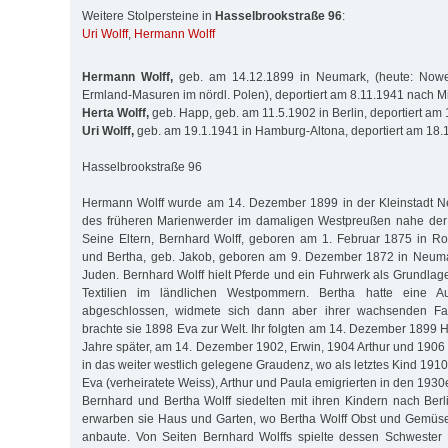
Weitere Stolpersteine in
Hasselbrookstraße 96
:
Uri Wolff
,
Hermann Wolff
Hermann Wolff,
geb. am 14.12.1899 in Neumark, (heute: Nowe
Ermland-Masuren im nördl. Polen), deportiert am 8.11.1941 nach M
Herta Wolff,
geb. Happ, geb. am 11.5.1902 in Berlin, deportiert am
Uri Wolff,
geb. am 19.1.1941 in Hamburg-Altona, deportiert am 18.
Hasselbrookstraße 96
Hermann Wolff wurde am 14. Dezember 1899 in der Kleinstadt 
des früheren Marienwerder im damaligen Westpreußen nahe der
Seine Eltern, Bernhard Wolff, geboren am 1. Februar 1875 in R
und Bertha, geb. Jakob, geboren am 9. Dezember 1872 in Neumar
Juden. Bernhard Wolff hielt Pferde und ein Fuhrwerk als Grundlag
Textilien im ländlichen Westpommern. Bertha hatte eine A
abgeschlossen, widmete sich dann aber ihrer wachsenden Fami
brachte sie 1898 Eva zur Welt. Ihr folgten am 14. Dezember 1899 
Jahre später, am 14. Dezember 1902, Erwin, 1904 Arthur und 1906 
in das weiter westlich gelegene Graudenz, wo als letztes Kind 191
Eva (verheiratete Weiss), Arthur und Paula emigrierten in den 1930
Bernhard und Bertha Wolff siedelten mit ihren Kindern nach Berli
erwarben sie Haus und Garten, wo Bertha Wolff Obst und Gemüse
anbaute. Von Seiten Bernhard Wolffs spielte dessen Schwester