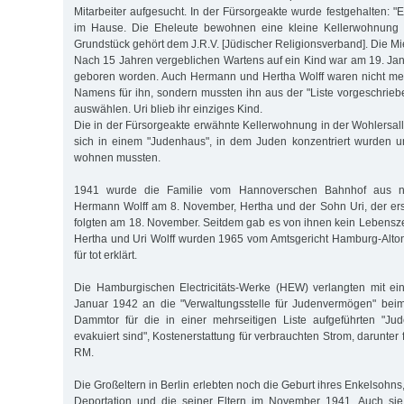
Mitarbeiter aufgesucht. In der Fürsorgeakte wurde festgehalten: "Es
im Hause. Die Eheleute bewohnen eine kleine Kellerwohnung f
Grundstück gehört dem J.R.V. [Jüdischer Religionsverband]. Die Miet
Nach 15 Jahren vergeblichen Wartens auf ein Kind war am 19. Ja
geboren worden. Auch Hermann und Hertha Wolff waren nicht meh
Namens für ihn, sondern mussten ihn aus der "Liste vorgeschrie
auswählen. Uri blieb ihr einziges Kind.
Die in der Fürsorgeakte erwähnte Kellerwohnung in der Wohlersall
sich in einem "Judenhaus", in dem Juden konzentriert wurden
wohnen mussten.
1941 wurde die Familie vom Hannoverschen Bahnhof aus nac
Hermann Wolff am 8. November, Hertha und der Sohn Uri, der ers
folgten am 18. November. Seitdem gab es von ihnen kein Lebens
Hertha und Uri Wolff wurden 1965 vom Amtsgericht Hamburg-Alto
für tot erklärt.
Die Hamburgischen Electricitäts-Werke (HEW) verlangten mit e
Januar 1942 an die "Verwaltungsstelle für Judenvermögen" be
Dammtor für die in einer mehrseitigen Liste aufgeführten "Jude
evakuiert sind", Kostenerstattung für verbrauchten Strom, darunter
RM.
Die Großeltern in Berlin erlebten noch die Geburt ihres Enkelsohn
Deportation und die seiner Eltern im November 1941. Auch si