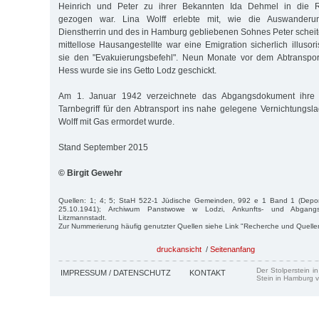
Heinrich und Peter zu ihrer Bekannten Ida Dehmel in die R
gezogen war. Lina Wolff erlebte mit, wie die Auswanderu
Dienstherrin und des in Hamburg gebliebenen Sohnes Peter scheiter
mittellose Hausangestellte war eine Emigration sicherlich illusoris
sie den "Evakuierungsbefehl". Neun Monate vor dem Abtranspor
Hess wurde sie ins Getto Lodz geschickt.
Am 1. Januar 1942 verzeichnete das Abgangsdokument ihre 
Tarnbegriff für den Abtransport ins nahe gelegene Vernichtungs
Wolff mit Gas ermordet wurde.
Stand September 2015
© Birgit Gewehr
Quellen: 1; 4; 5; StaH 522-1 Jüdische Gemeinden, 992 e 1 Band 1 (Deporta
25.10.1941); Archiwum Panstwowe w Lodzi, Ankunfts- und Abgang
Litzmannstadt.
Zur Nummerierung häufig genutzter Quellen siehe Link "Recherche und Quelle
druckansicht
/
Seitenanfang
Der Stolperstein i
IMPRESSUM / DATENSCHUTZ
KONTAKT
Stein in Hamburg v