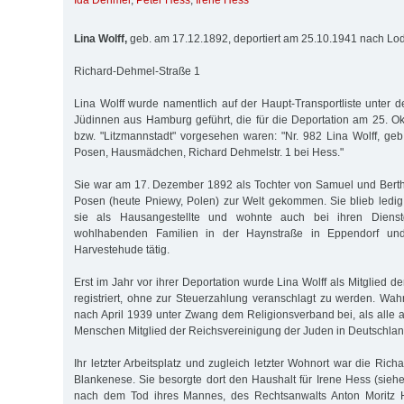
Ida Dehmel
,
Peter Hess
,
Irene Hess
Lina Wolff,
geb. am 17.12.1892, deportiert am 25.10.1941 nach Lo
Richard-Dehmel-Straße 1
Lina Wolff wurde namentlich auf der Haupt-Transportliste unter
Jüdinnen aus Hamburg geführt, die für die Deportation am 25. 
bzw. "Litzmannstadt" vorgesehen waren: "Nr. 982 Lina Wolff, geb
Posen, Hausmädchen, Richard Dehmelstr. 1 bei Hess."
Sie war am 17. Dezember 1892 als Tochter von Samuel und Bertha 
Posen (heute Pniewy, Polen) zur Welt gekommen. Sie blieb ledig
sie als Hausangestellte und wohnte auch bei ihren Dienst
wohlhabenden Familien in der Haynstraße in Eppendorf und
Harvestehude tätig.
Erst im Jahr vor ihrer Deportation wurde Lina Wolff als Mitglied
registriert, ohne zur Steuerzahlung veranschlagt zu werden. Wahrs
nach April 1939 unter Zwang dem Religionsverband bei, als alle a
Menschen Mitglied der Reichsvereinigung der Juden in Deutschla
Ihr letzter Arbeitsplatz und zugleich letzter Wohnort war die Ric
Blankenese. Sie besorgte dort den Haushalt für Irene Hess (siehe
nach dem Tod ihres Mannes, des Rechtsanwalts Anton Moritz 