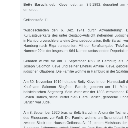
Betty Baruch,
geb. Kleve, geb. am 3.9.1892, deportiert am 
ermordet
Gefionstraße 11
"Ausgeschieden den 6. Dez. 1941 durch Abwanderung". D
Kultussteuerkarte des unter Gestapo-Aufsicht stehenden Jüdisc
in Hamburg verschleierte eine Zwangsdeportation: Betty Baruch w
Hamburg nach Riga transportiert. Mit der Berufsangabe "Putzfra
Nummer 22 in der insgesamt 964 Namen umfassenden Deportationsl
Geboren wurde sie am 3. September 1892 in Hamburg als To
Joseph Salomon Kleve und seiner Ehefrau Amalie Kleve, gebor
jüdischen Glaubens. Die Familie wohnte in Hamburg in der Spaldin
Am 30. November 1919 heiratete Betty Kleve in der Hansestadt 
Kaufmann Salomon Siegfried Baruch, geboren am 11. März
holsteinischen Segeberg. Sein Vater war der 1898 verstorbene 
Levien Baruch, seine Mutter hieß Clara Baruch, geborene Linde
Baruch war Jude.
Am 8. September 1920 brachte Betty Baruch in Altona die Tochter 
des Ehepaares, zur Welt. Die Familie wohnte am Schulterblatt 3
zweiten Stock des Hauses Gefionstraße 11, einem Mietshaus de