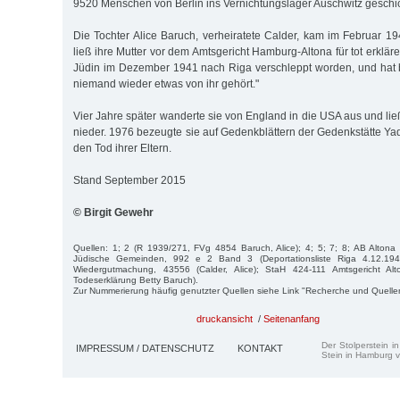
9520 Menschen von Berlin ins Vernichtungslager Auschwitz geschic
Die Tochter Alice Baruch, verheiratete Calder, kam im Februar
ließ ihre Mutter vor dem Amtsgericht Hamburg-Altona für tot erkläre
Jüdin im Dezember 1941 nach Riga verschleppt worden, und hat 
niemand wieder etwas von ihr gehört."
Vier Jahre später wanderte sie von England in die USA aus und lie
nieder. 1976 bezeugte sie auf Gedenkblättern der Gedenkstätte Y
den Tod ihrer Eltern.
Stand September 2015
© Birgit Gewehr
Quellen: 1; 2 (R 1939/271, FVg 4854 Baruch, Alice); 4; 5; 7; 8; AB Alto
Jüdische Gemeinden, 992 e 2 Band 3 (Deportationsliste Riga 4.12.194
Wiedergutmachung, 43556 (Calder, Alice); StaH 424-111 Amtsgericht Al
Todeserklärung Betty Baruch).
Zur Nummerierung häufig genutzter Quellen siehe Link "Recherche und Quelle
druckansicht
/
Seitenanfang
Der Stolperstein i
IMPRESSUM / DATENSCHUTZ
KONTAKT
Stein in Hamburg v