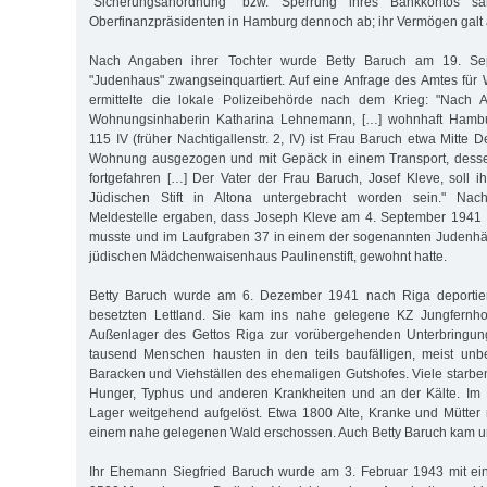
"Sicherungsanordnung" bzw. Sperrung ihres Bankkontos 
Oberfinanzpräsidenten in Hamburg dennoch ab; ihr Vermögen galt a
Nach Angaben ihrer Tochter wurde Betty Baruch am 19. Se
"Judenhaus" zwangseinquartiert. Auf eine Anfrage des Amtes fü
ermittelte die lokale Polizeibehörde nach dem Krieg: "Nach 
Wohnungsinhaberin Katharina Lehnemann, […] wohnhaft Hamburg
115 IV (früher Nachtigallenstr. 2, IV) ist Frau Baruch etwa Mitt
Wohnung ausgezogen und mit Gepäck in einem Transport, desse
fortgefahren […] Der Vater der Frau Baruch, Josef Kleve, soll 
Jüdischen Stift in Altona untergebracht worden sein." Nac
Meldestelle ergaben, dass Joseph Kleve am 4. September 1941
musste und im Laufgraben 37 in einem der sogenannten Judenh
jüdischen Mädchenwaisenhaus Paulinenstift, gewohnt hatte.
Betty Baruch wurde am 6. Dezember 1941 nach Riga deportiert
besetzten Lettland. Sie kam ins nahe gelegene KZ Jungfernho
Außenlager des Gettos Riga zur vorübergehenden Unterbringun
tausend Menschen hausten in den teils baufälligen, meist un
Baracken und Viehställen des ehemaligen Gutshofes. Viele starbe
Hunger, Typhus und anderen Krankheiten und an der Kälte. Im
Lager weitgehend aufgelöst. Etwa 1800 Alte, Kranke und Mütter
einem nahe gelegenen Wald erschossen. Auch Betty Baruch kam 
Ihr Ehemann Siegfried Baruch wurde am 3. Februar 1943 mit ei