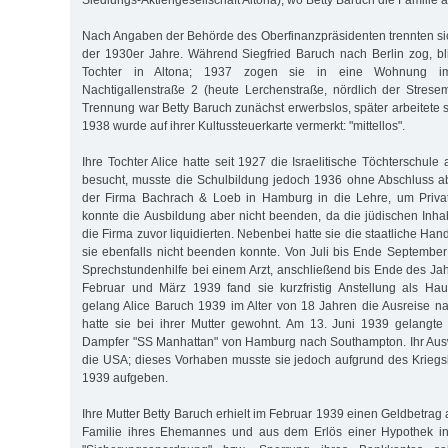
Siedlungs-Aktiengesellschaft Altona), wo Betty Baruch die Familie a
Nach Angaben der Behörde des Oberfinanzpräsidenten trennten si
der 1930er Jahre. Während Siegfried Baruch nach Berlin zog, bl
Tochter in Altona; 1937 zogen sie in eine Wohnung im
Nachtigallenstraße 2 (heute Lerchenstraße, nördlich der Stres
Trennung war Betty Baruch zunächst erwerbslos, später arbeitete s
1938 wurde auf ihrer Kultussteuerkarte vermerkt: "mittellos".
Ihre Tochter Alice hatte seit 1927 die Israelitische Töchterschule
besucht, musste die Schulbildung jedoch 1936 ohne Abschluss a
der Firma Bachrach & Loeb in Hamburg in die Lehre, um Privat
konnte die Ausbildung aber nicht beenden, da die jüdischen In
die Firma zuvor liquidierten. Nebenbei hatte sie die staatliche Han
sie ebenfalls nicht beenden konnte. Von Juli bis Ende September 
Sprechstundenhilfe bei einem Arzt, anschließend bis Ende des Jah
Februar und März 1939 fand sie kurzfristig Anstellung als Haush
gelang Alice Baruch 1939 im Alter von 18 Jahren die Ausreise n
hatte sie bei ihrer Mutter gewohnt. Am 13. Juni 1939 gelangte
Dampfer "SS Manhattan" von Hamburg nach Southampton. Ihr Au
die USA; dieses Vorhaben musste sie jedoch aufgrund des Krieg
1939 aufgeben.
Ihre Mutter Betty Baruch erhielt im Februar 1939 einen Geldbetrag 
Familie ihres Ehemannes und aus dem Erlös einer Hypothek in