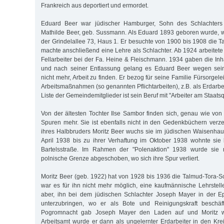
Frankreich aus deportiert und ermordet.
Eduard Beer war jüdischer Hamburger, Sohn des Schlachters
Mathilde Beer, geb. Sussmann. Als Eduard 1893 geboren wurde, w
der Grindelallee 73, Haus 1. Er besuchte von 1900 bis 1908 die 
machte anschließend eine Lehre als Schlachter. Ab 1924 arbeitete
Fellarbeiter bei der Fa. Heine & Fleischmann. 1934 gaben die Inh
und nach seiner Entlassung gelang es Eduard Beer wegen sein
nicht mehr, Arbeit zu finden. Er bezog für seine Familie Fürsorge
Arbeitsmaßnahmen (so genannten Pflichtarbeiten), z.B. als Erdarbe
Liste der Gemeindemitglieder ist sein Beruf mit "Arbeiter am Staat
Von der ältesten Tochter Ilse Sambor finden sich, genau wie von i
Spuren mehr. Sie ist ebenfalls nicht in den Gedenkbüchern ver
ihres Halbbruders Moritz Beer wuchs sie im jüdischen Waisenha
April 1938 bis zu ihrer Verhaftung im Oktober 1938 wohnte sie 
Bartelsstraße. Im Rahmen der "Polenaktion" 1938 wurde sie
polnische Grenze abgeschoben, wo sich ihre Spur verliert.
Moritz Beer (geb. 1922) hat von 1928 bis 1936 die Talmud-Tora-
war es für ihn nicht mehr möglich, eine kaufmännische Lehrstell
aber, ihn bei dem jüdischen Schlachter Joseph Mayer in der E
unterzubringen, wo er als Bote und Reinigungskraft beschäf
Pogromnacht gab Joseph Mayer den Laden auf und Moritz w
Arbeitsamt wurde er dann als ungelernter Erdarbeiter in den Krei