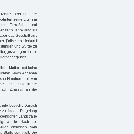
 Moritz Beer und der
ohnten seine Eltern in
Talmud-Tora-Schule und
 er zehn Jahre lang als
aber das Geschäft auf,
er jüdischen Herkunft
leistungen und wurde zu
iter, gezwungen. In der
squai" angegeben.
hrer Mutter, fast keine
zeichnet. Nach Angaben
us in Hamburg auf. Von
bei der Familie in der
 nach Zbaszyn an die
Schule besucht. Danach
e zu finden. Es gelang
ppendorfer Landstraße
tigt wurde. Nach der
urde entlassen. Vom
s Stade vermittelt. Die