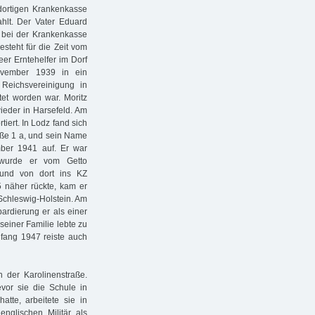
dortigen Krankenkasse
hlt. Der Vater Eduard
 bei der Krankenkasse
teht für die Zeit vom
er Erntehelfer im Dorf
ovember 1939 in ein
Reichsvereinigung in
et worden war. Moritz
eder in Harsefeld. Am
iert. In Lodz fand sich
aße 1 a, und sein Name
mber 1941 auf. Er war
 wurde er vom Getto
 und von dort ins KZ
5 näher rückte, kam er
Schleswig-Holstein. Am
ardierung er als einer
seiner Familie lebte zu
nfang 1947 reiste auch
 der Karolinenstraße.
vor sie die Schule in
tte, arbeitete sie in
nglischen Militär als