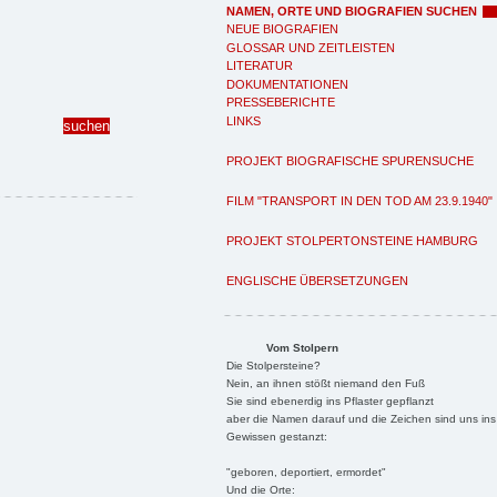
NAMEN, ORTE UND BIOGRAFIEN SUCHEN
NEUE BIOGRAFIEN
GLOSSAR UND ZEITLEISTEN
LITERATUR
DOKUMENTATIONEN
PRESSEBERICHTE
LINKS
PROJEKT BIOGRAFISCHE SPURENSUCHE
FILM "TRANSPORT IN DEN TOD AM 23.9.1940"
PROJEKT STOLPERTONSTEINE HAMBURG
ENGLISCHE ÜBERSETZUNGEN
Vom Stolpern
Die Stolpersteine?
Nein, an ihnen stößt niemand den Fuß
Sie sind ebenerdig ins Pflaster gepflanzt
aber die Namen darauf und die Zeichen sind uns ins
Gewissen gestanzt:
"geboren, deportiert, ermordet"
Und die Orte: