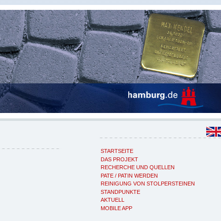
STARTSEITE
DAS PROJEKT
RECHERCHE UND QUELLEN
PATE / PATIN WERDEN
REINIGUNG VON STOLPERSTEINEN
STANDPUNKTE
AKTUELL
MOBILE APP