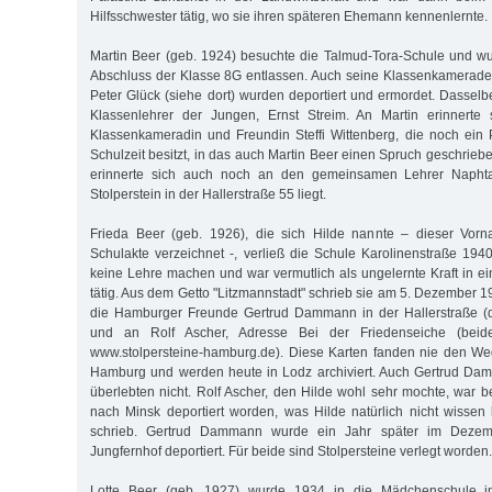
Hilfsschwester tätig, wo sie ihren späteren Ehemann kennenlernte.
Martin Beer (geb. 1924) besuchte die Talmud-Tora-Schule und w
Abschluss der Klasse 8G entlassen. Auch seine Klassenkamerade
Peter Glück (siehe dort) wurden deportiert und ermordet. Dasselb
Klassenlehrer der Jungen, Ernst Streim. An Martin erinnerte
Klassenkameradin und Freundin Steffi Wittenberg, die noch ein
Schulzeit besitzt, in das auch Martin Beer einen Spruch geschrieben
erinnerte sich auch noch an den gemeinsamen Lehrer Naphtal
Stolperstein in der Hallerstraße 55 liegt.
Frieda Beer (geb. 1926), die sich Hilde nannte – dieser Vorn
Schulakte verzeichnet -, verließ die Schule Karolinenstraße 1940
keine Lehre machen und war vermutlich als ungelernte Kraft in e
tätig. Aus dem Getto "Litzmannstadt" schrieb sie am 5. Dezember 
die Hamburger Freunde Gertrud Dammann in der Hallerstraße (
und an Rolf Ascher, Adresse Bei der Friedenseiche (beide
www.stolpersteine-hamburg.de). Diese Karten fanden nie den W
Hamburg und werden heute in Lodz archiviert. Auch Gertrud Da
überlebten nicht. Rolf Ascher, den Hilde wohl sehr mochte, war 
nach Minsk deportiert worden, was Hilde natürlich nicht wissen 
schrieb. Gertrud Dammann wurde ein Jahr später im Deze
Jungfernhof deportiert. Für beide sind Stolpersteine verlegt worden.
Lotte Beer (geb. 1927) wurde 1934 in die Mädchenschule in