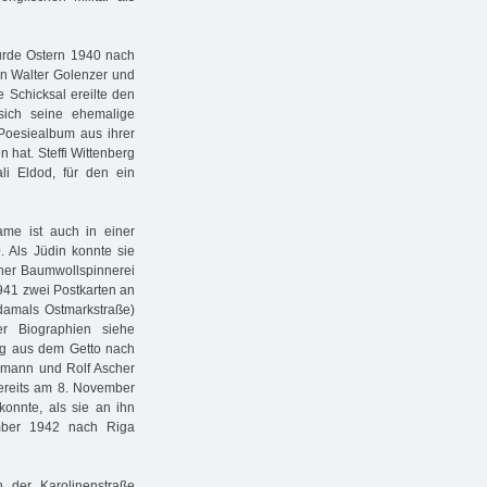
urde Ostern 1940 nach
n Walter Golenzer und
e Schicksal ereilte den
 sich seine ehemalige
 Poesiealbum aus ihrer
 hat. Steffi Wittenberg
i Eldod, für den ein
ame ist auch in einer
. Als Jüdin konnte sie
iner Baumwollspinnerei
1941 zwei Postkarten an
damals Ostmarkstraße)
r Biographien siehe
eg aus dem Getto nach
mmann und Rolf Ascher
bereits am 8. November
konnte, als sie an ihn
mber 1942 nach Riga
 der Karolinenstraße