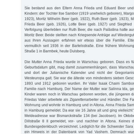
Sie bestand aus den Eltern Anna Frieda und Eduard Beer und 
Kindern: der Tochter Ilse Sambor (1919 unehelich geboren), Margo
1923), Moritz Wilhelm Beer (geb. 1922), Ruth Beer (geb. 1923), M
Frieda Beer (geb. 1926), Lotte Beer (geb. 1927) und Siegfried
Verfolgung überlebten nur Ruth Beer, die nach Palästina hatte 
Moritz Beer. Beide stellten nach Kriegsende Anträge auf Wiedergu
aus ihren Aussagen erfahren wir etwas über die Familie. Elt
vermutlich seit 1936 in der Bartelsstraße. Eine frühere Wohnun
Straße 1 in Barmbek, heute Dulsberg.
Die Mutter Anna Frieda wurde in Warschau geboren. Dass es für
Geburtsdatum gibt, mag damit zusammenhängen, dass Warschau
und dort der Julianische Kalender und nicht der Gregoriani
Westeuropa galt. Sie war die älteste von mindestens sieben Gesc
1893 und 1912 geboren wurden. Ihr Vater Isaak Chaim Sambor
Familie nach Hamburg. Der Name der Mutter war Salinna Ida, geb
Kinder waren noch in Warschau geboren worden, die jüngeren 
Friedas Vater arbeitete als Zigarettenarbeiter und Händler. Die Fa
Wohnung und wohnte in Hamburg und in Altona. Anna Frieda Sam
in Hamburg gemeldet. Da war sie 16 Jahre alt und ging vielleicht "i
Meldeadresse war Bismarckstraße 134 (bei Jacobsen). Im Oktobe
Dillstraße 8 II gemeldet, vor- und nachher in Altona. Keines 
Bundesgedenkbuch verzeichnet. Lediglich für die Schwester Sara (
ein Hinweis in der Datenbank von Yad Vashem. Demnach wur