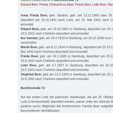
Weitere Stolpersteine in
Bartelsstraße 72
:
Eduard Beer
,
Frieda Chana/Anna Beer
,
Frieda Beer
,
Lotte Beer
,
Mar
Anna Frieda Beer,
geb. Sambor, geb. am 13.12.1893 oder 28.
deportiert am 25.10.1941 nach Lodz, am 10. Mai 1942 nach Ch
ermordet
Eduard Beer,
geb. am 10.10.1893 in Hamburg, deportiert am 25.
10.5.1942 nach Chelmno deportiert und ermordet
Ilse Sambor,
geb. am 16.4.1919 in Hamburg, am 28.10.1938 nach
verschollen
Martin Beer,
geb. am 8.12.1924 in Hamburg, deportiert am 25.10.
Mai 1942 nach Chelmno deportiert und ermordet
Frieda Beer,
geb. am 24.1.1926 in Hamburg, deportiert am 25.
10.5.1942 nach Chelmno deportiert und ermordet
Lotte Beer,
geb. am 4.7.1927 in Hamburg, deportiert am 25.1
10.5.1942 nach Chelmno deportiert und ermordet
Siegfried Beer,
geb am 13.2.1929 in Hamburg, deportiert am 25.
10.5.1942 nach Chelmno deportiert und ermordet
Bartelsstraße 72
Auf der ersten Liste der jüdischen Hamburger, die am 25. Oktob
Lodz (Litzmannstadt) deportiert wurden, waren unter der Adresse 
parterre sechs Mitglieder der kinderreichen Familie Beer aufgeführ
bescheidenen Verhältnissen