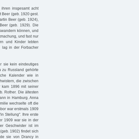
ihren insgesamt acht
t Beer (geb. 1920 gest.
artin Beer (geb. 1924),
 Beer (geb. 1929). Die
auswandern können, und
tmachung, und fast nur
ern und Kinder lebten
g lag in der Forbacher
 sie kein eindeutiges
 zu Russland gehörte
sche Kalender wie in
hwistern, die zwischen
 kam 1896 mit seiner
. Rother. Die ältesten
dann in Hamburg. Anna
milie wechselte oft die
bor war erstmals 1909
n Stellung". Ihre erste
r 1909 war sie in der
der Geschwister ist im
geb. 1902) findet sich
de sie von Drancy in