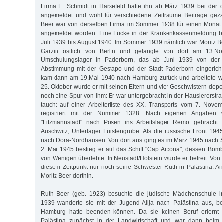
Firma E. Schmidt in Harsefeld hatte ihn ab März 1939 bei der 
angemeldet und wohl für verschiedene Zeiträume Beiträge geza
Beer war von derselben Firma im Sommer 1938 für einen Monat
angemeldet worden. Eine Lücke in der Krankenkassenmeldung bes
Juli 1939 bis August 1940. Im Sommer 1939 nämlich war Moritz Be
Garzin östlich von Berlin und gelangte von dort am 13.N
Umschulungslager in Paderborn, das ab Juni 1939 von der 
Abstimmung mit der Gestapo und der Stadt Paderborn eingericht
kam dann am 19.Mai 1940 nach Hamburg zurück und arbeitete wi
25. Oktober wurde er mit seinen Eltern und vier Geschwistern deport
noch eine Spur von ihm: Er war untergebracht in der Hausiererstr
taucht auf einer Arbeiterliste des XX. Transports vom 7. Nove
registriert mit der Nummer 1328. Nach eigenen Angaben
"Litzmannstadt" nach Posen ins Arbeitslager Remo gebracht
Auschwitz, Unterlager Fürstengrube. Als die russische Front 194
nach Dora-Nordhausen. Von dort aus ging es im März 1945 nach 
2. Mai 1945 bestieg er auf das Schiff "Cap Arcona", dessen Bomb
von Wenigen überlebte. In Neustadt/Holstein wurde er befreit. Von 
diesem Zeitpunkt nur noch seine Schwester Ruth in Palästina. A
Moritz Beer dorthin.
Ruth Beer (geb. 1923) besuchte die jüdische Mädchenschule in
1939 wanderte sie mit der Jugend-Alija nach Palästina aus, be
Hamburg hatte beenden können. Da sie keinen Beruf erlernt ha
Palästina zunächst in der Landwirtschaft und war dann beim e