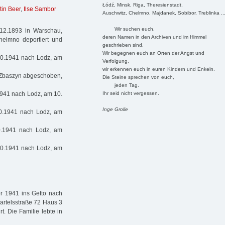
Łódź, Minsk, Riga, Theresienstadt,
tin Beer
,
Ilse Sambor
Auschwitz, Chelmno, Majdanek, Sobibor, Treblinka ..
Wir suchen euch,
12.1893 in Warschau,
deren Namen in den Archiven und im Himmel
elmno deportiert und
geschrieben sind.
Wir begegnen euch an Orten der Angst und
10.1941 nach Lodz, am
Verfolgung,
wir erkennen euch in euren Kindern und Enkeln.
 Zbaszyn abgeschoben,
Die Steine sprechen von euch,
jeden Tag.
Ihr seid nicht vergessen.
1941 nach Lodz, am 10.
Inge Grolle
10.1941 nach Lodz, am
0.1941 nach Lodz, am
10.1941 nach Lodz, am
er 1941 ins Getto nach
Bartelsstraße 72 Haus 3
t. Die Familie lebte in