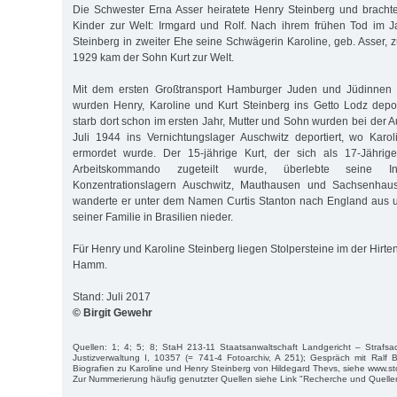
Die Schwester Erna Asser heiratete Henry Steinberg und brach
Kinder zur Welt: Irmgard und Rolf. Nach ihrem frühen Tod im
Steinberg in zweiter Ehe seine Schwägerin Karoline, geb. Asser, 
1929 kam der Sohn Kurt zur Welt.
Mit dem ersten Großtransport Hamburger Juden und Jüdinnen
wurden Henry, Karoline und Kurt Steinberg ins Getto Lodz depor
starb dort schon im ersten Jahr, Mutter und Sohn wurden bei der 
Juli 1944 ins Vernichtungslager Auschwitz deportiert, wo Karo
ermordet wurde. Der 15-jährige Kurt, der sich als 17-Jähri
Arbeitskommando zugeteilt wurde, überlebte seine I
Konzentrationslagern Auschwitz, Mauthausen und Sachsenha
wanderte er unter dem Namen Curtis Stanton nach England aus un
seiner Familie in Brasilien nieder.
Für Henry und Karoline Steinberg liegen Stolpersteine im der Hirt
Hamm.
Stand: Juli 2017
© Birgit Gewehr
Quellen: 1; 4; 5; 8; StaH 213-11 Staatsanwaltschaft Landgericht – Strafs
Justizverwaltung I, 10357 (= 741-4 Fotoarchiv, A 251); Gespräch mit Ralf B
Biografien zu Karoline und Henry Steinberg von Hildegard Thevs, siehe www.s
Zur Nummerierung häufig genutzter Quellen siehe Link "Recherche und Quelle