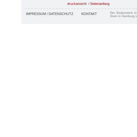
druckansicht
/
Seitenanfang
Der Stolperstein i
IMPRESSUM / DATENSCHUTZ
KONTAKT
Stein in Hamburg v