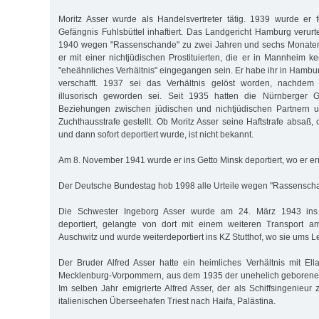
Moritz Asser wurde als Handelsvertreter tätig. 1939 wurde e
Gefängnis Fuhlsbüttel inhaftiert. Das Landgericht Hamburg verurt
1940 wegen "Rassenschande" zu zwei Jahren und sechs Monaten H
er mit einer nichtjüdischen Prostituierten, die er in Mannheim k
"eheähnliches Verhältnis" eingegangen sein. Er habe ihr in Hamb
verschafft. 1937 sei das Verhältnis gelöst worden, nachdem 
illusorisch geworden sei. Seit 1935 hatten die Nürnberger G
Beziehungen zwischen jüdischen und nichtjüdischen Partnern u
Zuchthausstrafe gestellt. Ob Moritz Asser seine Haftstrafe absaß, 
und dann sofort deportiert wurde, ist nicht bekannt.
Am 8. November 1941 wurde er ins Getto Minsk deportiert, wo er e
Der Deutsche Bundestag hob 1998 alle Urteile wegen "Rassenscha
Die Schwester Ingeborg Asser wurde am 24. März 1943 ins 
deportiert, gelangte von dort mit einem weiteren Transport 
Auschwitz und wurde weiterdeportiert ins KZ Stutthof, wo sie ums 
Der Bruder Alfred Asser hatte ein heimliches Verhältnis mit Ell
Mecklenburg-Vorpommern, aus dem 1935 der unehelich geborene 
Im selben Jahr emigrierte Alfred Asser, der als Schiffsingenieur
italienischen Überseehafen Triest nach Haifa, Palästina.