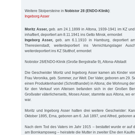
Weitere Stolpersteine in
Nobistor 28 (ENDO-Klinik)
:
Ingeborg Asser
Moritz Asser,
geb. am 24.1.1899 in Altona, 1939-1941 im KZ und 
inhaftiert, deportiert am 8.11.1941 ins Getto Minsk, ermordet
Ingeborg Asser,
geb. am 6.1.1910 in Hamburg, deportiert am
Theresienstadt, weiterdeportiert ins Vernichtungslager Aus
weiterdeportiert ins KZ Stutthof, ermordet
Nobistor 28/ENDO-Klinik (Große Bergstraße 9), Altona-Altstadt
Die Geschwister Moritz und Ingeborg Asser kamen als Kinder vo
Frau Veronika, geb. Sommer, zur Welt. Der Vater, geboren am 29. 
einen Produktenhandel (Schrotthandel) in Altona; die Wohnung der
für den Verkauf von Alteisen befanden sich in der Großen Be
Großvater väterlicherseits, Moses Asser, stammte aus Altona, wo 
war.
Moritz und Ingeborg Asser hatten drei weitere Geschwister: Ka
Oktober 1895, Erna, geboren am 6. Juli 1897, und Alfred, geboren 
Nach dem Tod des Vaters im Jahr 1915 – bestattet wurde er auf 
am Bornkampsweg – heiratete die Mutter in zweiter Ehe den Kaufm