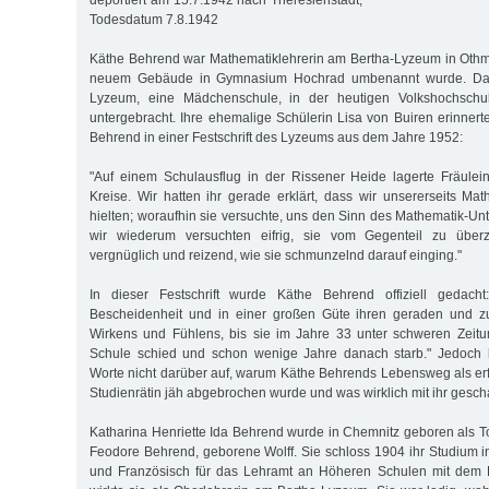
deportiert am 15.7.1942 nach Theresienstadt,
Todesdatum 7.8.1942
Käthe Behrend war Mathematiklehrerin am Bertha-Lyzeum in Othm
neuem Gebäude in Gymnasium Hochrad umbenannt wurde. Dam
Lyzeum, eine Mädchenschule, in der heutigen Volkshochschul
untergebracht. Ihre ehemalige Schülerin Lisa von Buiren erinnert
Behrend in einer Festschrift des Lyzeums aus dem Jahre 1952:
"Auf einem Schulausflug in der Rissener Heide lagerte Fräule
Kreise. Wir hatten ihr gerade erklärt, dass wir unsererseits Mat
hielten; woraufhin sie versuchte, uns den Sinn des Mathematik-Un
wir wiederum versuchten eifrig, sie vom Gegenteil zu übe
vergnüglich und reizend, wie sie schmunzelnd darauf einging."
In dieser Festschrift wurde Käthe Behrend offiziell gedacht:
Bescheidenheit und in einer großen Güte ihren geraden und z
Wirkens und Fühlens, bis sie im Jahre 33 unter schweren Zeitu
Schule schied und schon wenige Jahre danach starb." Jedoch 
Worte nicht darüber auf, warum Käthe Behrends Lebensweg als erf
Studienrätin jäh abgebrochen wurde und was wirklich mit ihr gesch
Katharina Henriette Ida Behrend wurde in Chemnitz geboren als To
Feodore Behrend, geborene Wolff. Sie schloss 1904 ihr Studium i
und Französisch für das Lehramt an Höheren Schulen mit dem 