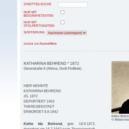
STADTTEILSUCHE
NUR MIT
BIOGRAFIETEXTEN
NUR MIT
STOLPERTONSTEIN
SORTIERUNG
zurück zur Auswahlliste
KATHARINA BEHREND * 1872
Giesestraße 8 (Altona, Groß Flottbek)
HIER WOHNTE
KATHARINA BEHREND
JG. 1872
DEPORTIERT 1942
THERESIENSTADT
ERMORDET 8.8.1942
Käthe Behre
© Melancht
Käthe Ida Behrend,
geb. 18.8.1872,