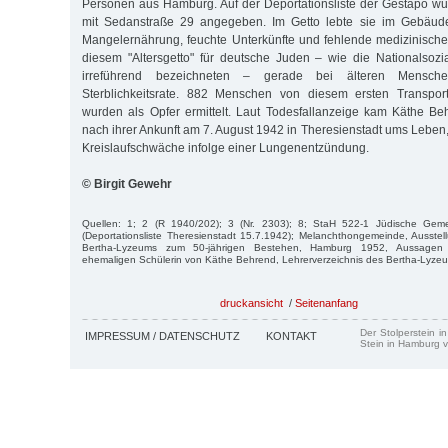
Personen aus Hamburg. Auf der Deportationsliste der Gestapo wur
mit Sedanstraße 29 angegeben. Im Getto lebte sie im Gebäud
Mangelernährung, feuchte Unterkünfte und fehlende medizinische
diesem "Altersgetto" für deutsche Juden – wie die Nationalsozia
irreführend bezeichneten – gerade bei älteren Mensc
Sterblichkeitsrate. 882 Menschen von diesem ersten Transpor
wurden als Opfer ermittelt. Laut Todesfallanzeige kam Käthe 
nach ihrer Ankunft am 7. August 1942 in Theresienstadt ums Leben,
Kreislaufschwäche infolge einer Lungenentzündung.
© Birgit Gewehr
Quellen: 1; 2 (R 1940/202); 3 (Nr. 2303); 8; StaH 522-1 Jüdische Ge
(Deportationsliste Theresienstadt 15.7.1942); Melanchthongemeinde, Ausstellu
Bertha-Lyzeums zum 50-jährigen Bestehen, Hamburg 1952, Aussagen 
ehemaligen Schülerin von Käthe Behrend, Lehrerverzeichnis des Bertha-Lyze
druckansicht
/
Seitenanfang
Der Stolperstein i
IMPRESSUM / DATENSCHUTZ
KONTAKT
Stein in Hamburg v