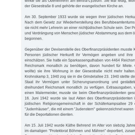
wirkte sie als Oberlehrerin am Bertha-Lyzeum. Sie war ledig, wo
der Giesestraße 8 und gehörte der evangelischen Kirche an.
Am 30. September 1933 wurde sie wegen ihrer jüdischen Herkun
Nach dem Gesetz zur Wiederherstellung des Berufsbeamtentums 
sie nicht mehr Lehrerin an einer nichtjüdischen Schule sein. Der 
und Verdrängung von Menschen jüdischer Abstammung aus dem öff
begonnen.
Gegenüber der Devisenstelle des Oberfinanzpräsidenten musste 
Personen jüdischer Herkunft ihr Vermögen angeben und ihre 
einschätzen. Sie hatte ein Sparkassenguthaben von 4464 Reichsm
Reichsmark monatlich zu benötigen, davon hundert für Miete. 
wollte) sie ihre Wohnung in der Giesestraße nicht mehr halte
Krohnskamp 3, 1940 zog sie in die Grindelallee 23. 1940 stellte der
Staat ihr Vermögen unter Sicherungsanordnung und gestattet
dreihundert Reichsmark monatlich zu verfügen. Extraausgaben, 
einen Malermeister, musste sie beim Oberfinanzpräsidenten ges
16. Juni 1942 wurde sie laut Akten des Oberfinanzpräsidenten 
jüdischen Religionsgemeinschaft in der Schäferkampsallee 29 e
"Judenhäuser", die mit einem "Judenstern" gekennzeichnet waren
für die Deportationen dienten.
Am 15. Juli 1942 wurde Käthe Behrend im Alter von siebzig Jahr
im damaligen "Protektorat Böhmen und Mähren" deportiert, zusa