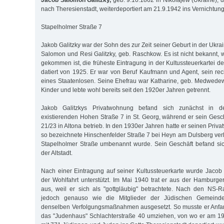
Jacob Salomon Galitzky,
geb. 9.10.1862 in Nikolajew (Ukraine), d
nach Theresienstadt, weiterdeportiert am 21.9.1942 ins Vernichtun
Stapelholmer Straße 7
Jakob Galitzky war der Sohn des zur Zeit seiner Geburt in der Uk
Salomon und Resi Galitzky, geb. Raschkow. Es ist nicht bekannt
gekommen ist, die früheste Eintragung in der Kultussteuerkartei 
datiert von 1925. Er war von Beruf Kaufmann und Agent, sein rech
eines Staatenlosen. Seine Ehefrau war Katharine, geb. Medwedew
Kinder und lebte wohl bereits seit den 1920er Jahren getrennt.
Jakob Galitzkys Privatwohnung befand sich zunächst in d
existierenden Hohen Straße 7 in St. Georg, während er sein Gesch
21/23 in Altona betrieb. In den 1930er Jahren hatte er seinen Priva
so bezeichnete Hinschenfelder Straße 7 bei Heyn am Dulsberg verl
Stapelholmer Straße umbenannt wurde. Sein Geschäft befand sic
der Altstadt.
Nach einer Eintragung auf seiner Kultussteuerkarte wurde Jacob 
der Wohlfahrt unterstützt. Im Mai 1940 trat er aus der Hambur
aus, weil er sich als "gottgläubig" betrachtete. Nach den NS-R
jedoch genauso wie die Mitglieder der Jüdischen Gemeind
denselben Verfolgungsmaßnahmen ausgesetzt. So musste er Anfan
das "Judenhaus" Schlachterstraße 40 umziehen, von wo er am 1