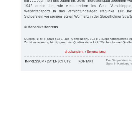
mit 771 Jüdinnen und Juden ins Getto Theresienstadt deportiert w
1942 ereilte ihn, wie viele andere ins Getto Verschleppt
Weitertransports in das Vernichtungslager Treblinka. Für Jak
Stolperstein vor seinem letzten Wohnsitz in der Stapelholmer Straße
© Benedikt Behrens
Quellen: 1; 5; 7; StaH 522-1 (Jüd. Gemeinden), 992 e 2 (Deportationslisten); 
Zur Nummerierung häufig genutzter Quellen siehe Link "Recherche und Quelle
druckansicht
/
Seitenanfang
Der Stolperstein i
IMPRESSUM / DATENSCHUTZ
KONTAKT
Stein in Hamburg v