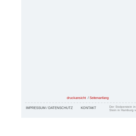
druckansicht
/
Seitenanfang
Der Stolperstein i
IMPRESSUM / DATENSCHUTZ
KONTAKT
Stein in Hamburg v