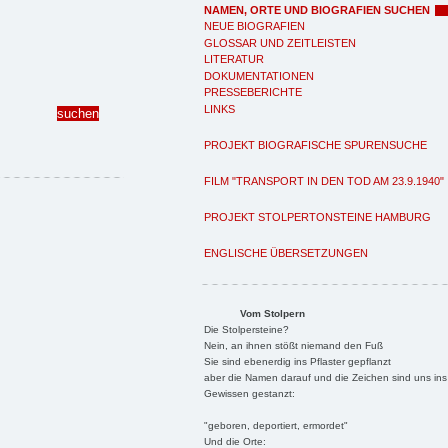
NAMEN, ORTE UND BIOGRAFIEN SUCHEN
NEUE BIOGRAFIEN
GLOSSAR UND ZEITLEISTEN
LITERATUR
DOKUMENTATIONEN
PRESSEBERICHTE
LINKS
PROJEKT BIOGRAFISCHE SPURENSUCHE
FILM "TRANSPORT IN DEN TOD AM 23.9.1940"
PROJEKT STOLPERTONSTEINE HAMBURG
ENGLISCHE ÜBERSETZUNGEN
Vom Stolpern
Die Stolpersteine?
Nein, an ihnen stößt niemand den Fuß
Sie sind ebenerdig ins Pflaster gepflanzt
aber die Namen darauf und die Zeichen sind uns ins
Gewissen gestanzt:
"geboren, deportiert, ermordet"
Und die Orte: