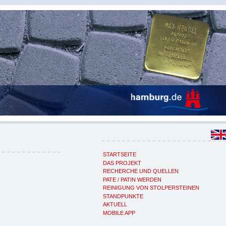
STARTSEITE
DAS PROJEKT
RECHERCHE UND QUELLEN
PATE / PATIN WERDEN
REINIGUNG VON STOLPERSTEINEN
STANDPUNKTE
AKTUELL
MOBILE APP